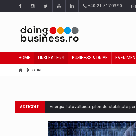
+40-21-317.03.90
HOME
LINKLEADERS
BUSINESS & DRIVE
EVENIMEN
STIRI
Energia fotovoltaica, pilon de stabilitate pe
ARTICOLE
Cum invatam sa spunem nu intr-o cultura c
ARTICOLE
Ingredient Spotlight: What SKU Level Track
ARTICOLE