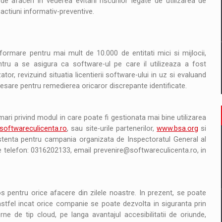
 afaceri in vederea evitarii riscurilor legate de utilizarea de
actiuni informativ-preventive.
ormare pentru mai mult de 10.000 de entitati mici si mijlocii,
ntru a se asigura ca software-ul pe care il utilizeaza a fost
or, revizuind situatia licentierii software-ului in uz si evaluand
cesare pentru remedierea oricaror discrepante identificate.
ari privind modul in care poate fi gestionata mai bine utilizarea
oftwareculicenta.ro
, sau site-urile partenerilor,
www.bsa.org
si
stenta pentru campania organizata de Inspectoratul General al
e telefon: 0316202133, email prevenire@softwareculicenta.ro, in
 pentru orice afacere din zilele noastre. In prezent, se poate
 astfel incat orice companie se poate dezvolta in siguranta prin
rne de tip cloud, pe langa avantajul accesibilitatii de oriunde,