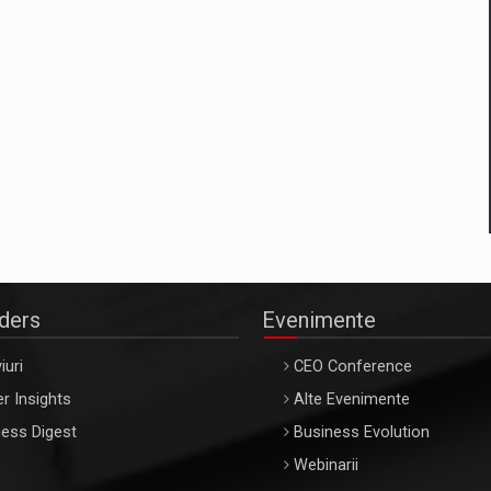
aders
Evenimente
iuri
CEO Conference
r Insights
Alte Evenimente
ess Digest
Business Evolution
Webinarii