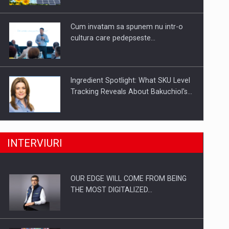
Investitii Digitalizare
Cum invatam sa spunem nu intr-o
cultura care pedepseste…
Ingredient Spotlight: What SKU Level
Tracking Reveals About Bakuchiol's…
Producatorii si comerciantii care nu
INTERVIURI
se supun noilor reglementari…
OUR EDGE WILL COME FROM BEING
Proteinmaxxing and the Future of
THE MOST DIGITALIZED…
Protein Demand