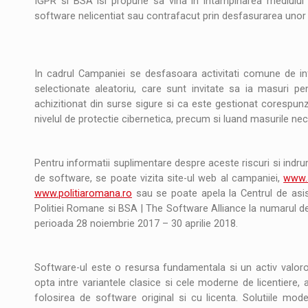
IGPR si BSA isi propune sa vina in intampinarea mediului de
software nelicentiat sau contrafacut prin desfasurarea unor 
In cadrul Campaniei se desfasoara activitati comune de inf
selectionate aleatoriu, care sunt invitate sa ia masuri pe
achizitionat din surse sigure si ca este gestionat corespunzat
nivelul de protectie cibernetica, precum si luand masurile ne
Pentru informatii suplimentare despre aceste riscuri si indrum
de software, se poate vizita site-ul web al campaniei,
www.s
www.politiaromana.ro
sau se poate apela la Centrul de asi
Politiei Romane si BSA | The Software Alliance la numarul d
perioada 28 noiembrie 2017 – 30 aprilie 2018.
Software-ul este o resursa fundamentala si un activ valoros
opta intre variantele clasice si cele moderne de licentiere,
folosirea de software original si cu licenta. Solutiile mode