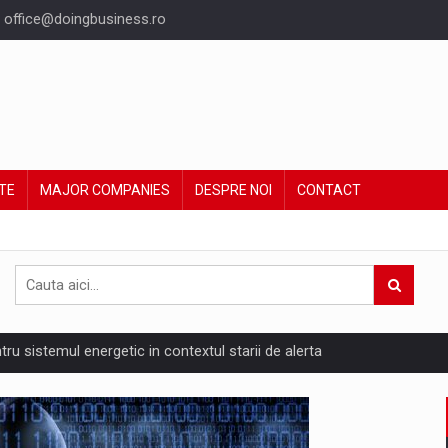
office@doingbusiness.ro
TE
MAJOR COMPANIES
DESPRE NOI
CONTACT
ntru sistemul energetic in contextul starii de alerta
are pedepseste granitele?
ing Reveals About Bakuchiol's Evolution