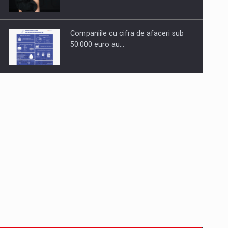
Companiile cu cifra de afaceri sub
50.000 euro au…
Dinu Bumbacea revine in PwC
Romania ca Partener si…
Comunicat de presa: Joburile part-
time reincep sa intre pe…