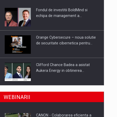
Fondul de investitii BoldMind si
uselor din piata
echipa de management a…
Orange Cybersecure – noua solutie
de securitate cibernetica pentru…
Clifford Chance Badea a asistat
Aukera Energy in obtinerea…
SAPTE PERSONALITATI DIN MEDIUL
a, preiau compania intr-o tranzactie de peste 25…
WEBINARII
DE AFACERI, ACADEMIC SI
INSTITUTIONAL…
CANON - Colaborarea eficienta a