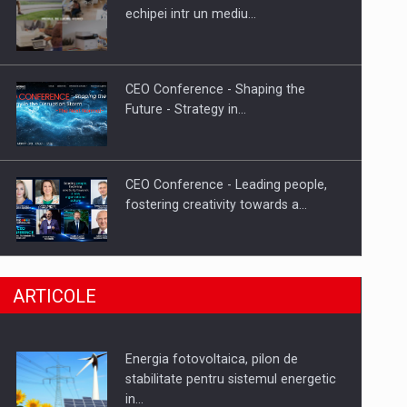
Hard Enduro Piatra Craiului 2026,
echipei intr un mediu…
fueled by benzinariile RO…
CEO Conference - Shaping the
Future - Strategy in…
CEO Conference - Leading people,
fostering creativity towards a…
CEO Conference - Shaping The
ARTICOLE
Future - Technology and…
Energia fotovoltaica, pilon de
Webinar - Business Evolution-
stabilitate pentru sistemul energetic
RETHINK STRATEGY-Finantare
in…