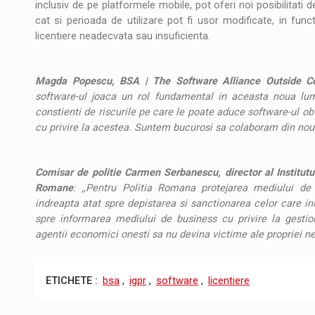
inclusiv de pe platformele mobile, pot oferi noi posibilitati de
cat si perioada de utilizare pot fi usor modificate, in fun
licentiere neadecvata sau insuficienta.
Magda Popescu, BSA | The Software Alliance Outside Co
software-ul joaca un rol fundamental in aceasta noua lume.
constienti de riscurile pe care le poate aduce software-ul ob
cu privire la acestea. Suntem bucurosi sa colaboram din nou
Comisar de politie Carmen Serbanescu, director al Institutulu
Romane
: ,,Pentru Politia Romana protejarea mediului de 
indreapta atat spre depistarea si sanctionarea celor care inc
spre informarea mediului de business cu privire la gestion
agentii economici onesti sa nu devina victime ale propriei nea
ETICHETE :
bsa
,
igpr
,
software
,
licentiere