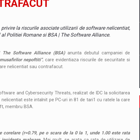
NTRAFACUT
il pentru comanda intr-o gama extinsa de variante atragatoare
privire la riscurile asociate utilizarii de software nelicentiat,
 Demand
l al Politiei Romane si BSA | The Software Alliance.
| The Software Alliance (BSA)
anunta debutul campaniei de
usafirilor nepoftiti”
, care evidentiaza riscurile de securitate si
re nelicentiat sau contrafacut.
oftware and Cybersecurity Threats, realizat de IDC la solicitarea
elicentiat este intalnit pe PC-uri in 81 de tari1 cu ratele la care
soft, membru BSA.
e corelare (r=0.79, pe o scara de la 0 la 1, unde 1.00 este rata
i incidenta malware.
Mai mult, se arata ca rata de utilizare de