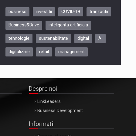
business
investitii
COVID-19
tranzactii
Be Inspired. Make it Happen!,
Business&Drive
inteligenta artificiala
ARTEMIS LETO, ORADEA, 8
Octombrie
tehnologie
sustenabilitate
digital
AI
Oradea – 8 Oct 2026
digitalizare
retail
management
Despre noi
LinkLeaders
Business Development
Informatii