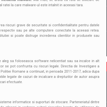
l ratei la care malware-ul este intalnit in aceeasi tara.
ea riscuri grave de securitate si confidentialitate pentru datele
 respectiv sau pe alte computere conectate la aceeasi retea.
tutiei si poate distruge increderea clientilor in produsele sau
re aleg sa foloseasca software nelicentiat sau sa incalce in alt
r se pot confrunta cu riscuri legale. Directia de Investigare a
l Politiei Romane a continuat, in perioada 2011-2017, adica dupa
ile legate de cazuri de incalcare a drepturilor de autor asupra
cari efectuate.
sisteme informatice si suporturi de stocare. Parteneriatul dintre