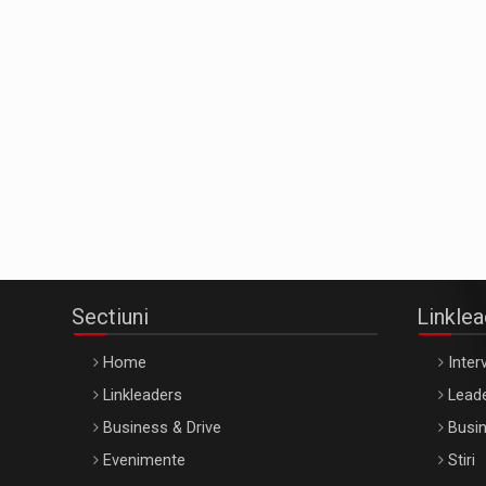
Sectiuni
Linkle
Home
Interv
Linkleaders
Leade
Business & Drive
Busin
Evenimente
Stiri