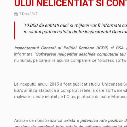
ULUI NELICENTIAT SI CO
Noul Mercedes-Benz VLE este acum disponib
STIRI
7 Dec 2017
JAECOO 5 SHS-H a ajuns in Romania
STIRI
10.000 de entitati mici si mijlocii vor fi informate cu 
Proteinmaxxing and the Future of Protein
ARTICOLE
in cadrul parteneriatului dintre Inspectoratul Genera
Inspectoratul General al Politiei Romane (IGPR) si BSA 
informare
“Softwareul nelicentiat deschide computerul tau m
nu numai, pe care si le asuma companiile ce folosesc softwa
La inceputul anului 2015 a fost publicat studiul Unlicensed S
BSA; analiza statistica a comparat ratele la care software-ul n
malware-ul este intalnit pe PC-uri, publicate de catre Micro
Analiza demonstreaza ca
exista o puternica rata pozitiva d
maxima de corelare) intre ratele de software nelicentiat s