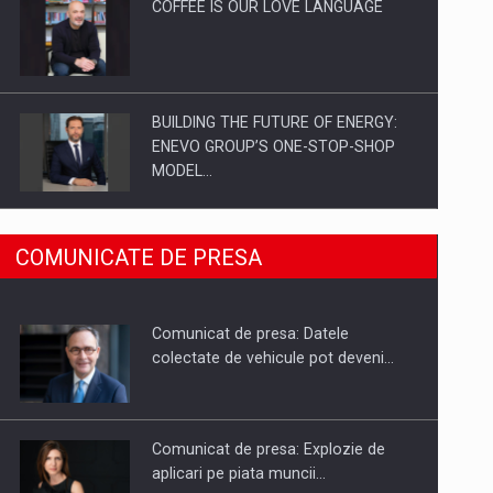
COFFEE IS OUR LOVE LANGUAGE
BUILDING THE FUTURE OF ENERGY:
ENEVO GROUP’S ONE-STOP-SHOP
MODEL…
ROOTED IN ROMANIA, BUILT TO
COMUNICATE DE PRESA
DELIVER TECHNOLOGY FOR THE…
Comunicat de presa: Datele
PUTTING ROMANIAN CORPORATE
colectate de vehicule pot deveni…
COMPANIES ON THE INTERNATIONAL
BUSINESS SCENE
Comunicat de presa: Explozie de
aplicari pe piata muncii…