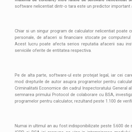
software nelicentiat dintr-o tara este un predictor important a
Chiar si un singur program de calculator nelicentiat poate cr
personale, de afaceri si financiare stocate pe computerul
Acest lucru poate afecta serios reputatia afacerii sau insti
serviciile oferite de entitatea respectiva.
Pe de alta parte, software-ul este protejat legal, iar cei ca
mod drepturile de autor asupra programelor pentru calculato
Criminalitatii Economice din cadrul Inspectoratului General a
semnarea primului Protocol de colaborare cu BSA, investigati
programelor pentru calculator, rezultand peste 1.100 de verifi
Numai in ultimul an au fost indisponibilizate peste 5.600 de 