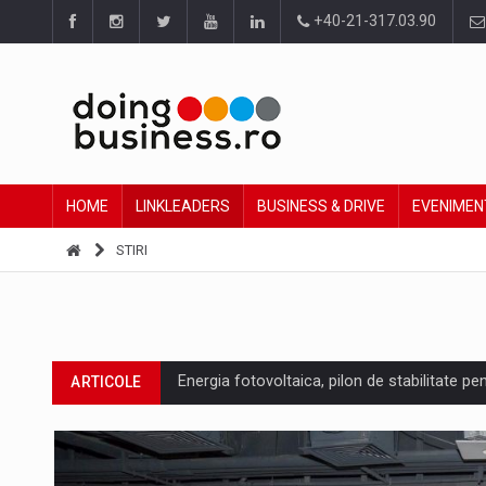
+40-21-317.03.90
HOME
LINKLEADERS
BUSINESS & DRIVE
EVENIMEN
STIRI
Energia fotovoltaica, pilon de stabilitate pe
ARTICOLE
Cum invatam sa spunem nu intr-o cultura c
ARTICOLE
Ingredient Spotlight: What SKU Level Track
ARTICOLE