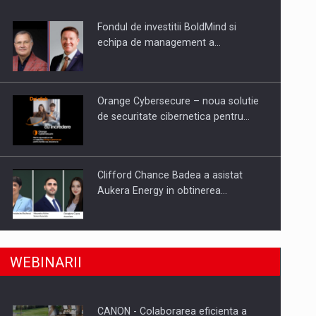
Fondul de investitii BoldMind si
uselor din piata
echipa de management a…
Orange Cybersecure – noua solutie
de securitate cibernetica pentru…
Clifford Chance Badea a asistat
Aukera Energy in obtinerea…
SAPTE PERSONALITATI DIN MEDIUL
a, preiau compania intr-o tranzactie de peste 25…
WEBINARII
DE AFACERI, ACADEMIC SI
INSTITUTIONAL…
CANON - Colaborarea eficienta a