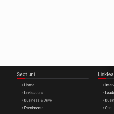
Sectiuni
Linkle
Home
Interv
Linkleaders
Leade
Business & Drive
Busin
Evenimente
Stiri