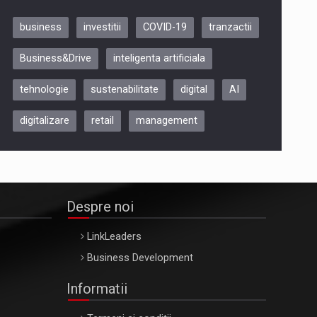
business
investitii
COVID-19
tranzactii
Be Inspired. Make it Happen!,
Business&Drive
inteligenta artificiala
ARTEMIS LETO, ORADEA, 8
Octombrie
tehnologie
sustenabilitate
digital
AI
Oradea – 8 Oct 2026
digitalizare
retail
management
Despre noi
LinkLeaders
Business Development
Informatii