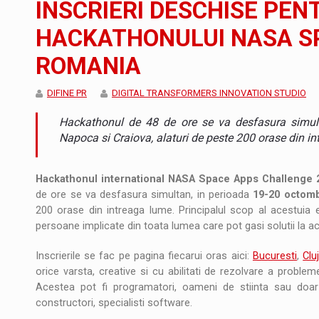
INSCRIERI DESCHISE PENT
Noul Mercedes-Benz VLE este acum disponib
STIRI
HACKATHONULUI NASA SP
JAECOO 5 SHS-H a ajuns in Romania
STIRI
ROMANIA
Proteinmaxxing and the Future of Protein
ARTICOLE
DIFINE PR
DIGITAL TRANSFORMERS INNOVATION STUDIO
Hackathonul de 48 de ore se va desfasura simulta
Napoca si Craiova, alaturi de peste 200 orase din i
Hackathonul international NASA Space Apps Challenge 
de ore se va desfasura simultan, in perioada
19-20 octomb
200 orase din intreaga lume. Principalul scop al acestuia 
persoane implicate din toata lumea care pot gasi solutii la a
Inscrierile se fac pe pagina fiecarui oras aici:
Bucuresti
,
Clu
orice varsta, creative si cu abilitati de rezolvare a probleme
Acestea pot fi programatori, oameni de stiinta sau doar p
constructori, specialisti software.