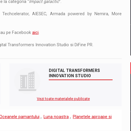
le la categoria “
Impact galactic
”.
es, Techcelerator, AIESEC, Armada powered by Nemira, More
au pe Facebook
aici
.
gital Transformers Innovation Studio si DiFine PR.
DIGITAL TRANSFORMERS
INNOVATION STUDIO
Vezi toate materialele publicate
Oceanele pamantului
,
Luna noastra
,
Planetele aproape si