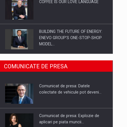
COFFEE IS OUR LOVE LANGUAGE
BUILDING THE FUTURE OF ENERGY:
ENEVO GROUP’S ONE-STOP-SHOP
MODEL…
ROOTED IN ROMANIA, BUILT TO
COMUNICATE DE PRESA
DELIVER TECHNOLOGY FOR THE…
Comunicat de presa: Datele
PUTTING ROMANIAN CORPORATE
colectate de vehicule pot deveni…
COMPANIES ON THE INTERNATIONAL
BUSINESS SCENE
Comunicat de presa: Explozie de
aplicari pe piata muncii…