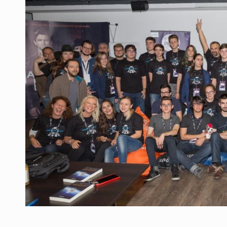
Producatorii si comerciantii care nu se sup
ARTICOLE
LEADERSHIP IN MISCARE
INTERVIURI
CU BATERIILE PERMANENT INCARCATE
INTERVIURI
PUTTING ROMANIAN CORPORATE COMPANI
INTERVIURI
OUR EDGE WILL COME FROM BEING THE M
INTERVIURI
COFFEE IS OUR LOVE LANGUAGE
INTERVIURI
Hard Enduro Piatra Craiului 2026, fueled by
STIRI
Fondul de investitii BoldMind si echipa de 
STIRI
RANGE ROVER DEZVALUIE AL CINCILEA ME
STIRI