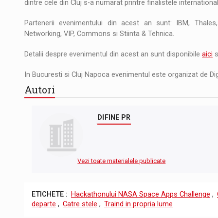
dintre cele din Cluj s-a numarat printre finalistele internationa
Partenerii evenimentului din acest an sunt: IBM, Thal
Networking, VIP, Commons si Stiinta & Tehnica.
Detalii despre evenimentul din acest an sunt disponibile
aici
s
In Bucuresti si Cluj Napoca evenimentul este organizat de Di
Autori
DIFINE PR
Vezi toate materialele publicate
ETICHETE :
Hackathonului NASA Space Apps Challenge
,
departe
,
Catre stele
,
Traind in propria lume