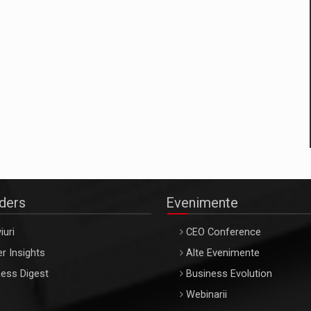
aders
Evenimente
iuri
CEO Conference
r Insights
Alte Evenimente
ess Digest
Business Evolution
Webinarii