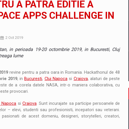
RU A PATRA EDITIE A
il pentru comanda intr-o gama extinsa de variante atragatoare
ACE APPS CHALLENGE IN
 Demand
2 Oct 2019
n, in perioada 19-20 octombrie 2019, in Bucuresti, Cluj
ntreaga lume
2019
revine pentru a patra oara in Romania. Hackathonul de 48
rie 2019
, in
Bucuresti
,
Cluj Napoca
si
Craiova
, alaturi de peste
este de a corela datele NASA, intr-o maniera colaborativa, cu
ceste provocari.
j Napoca
si
Craiova
. Sunt incurajate sa participe persoanele de
lor – elevi, studenti sau profesionisti, incepatori sau veterani.
asionati de acest domeniu, designeri, storytelleri, creatori,