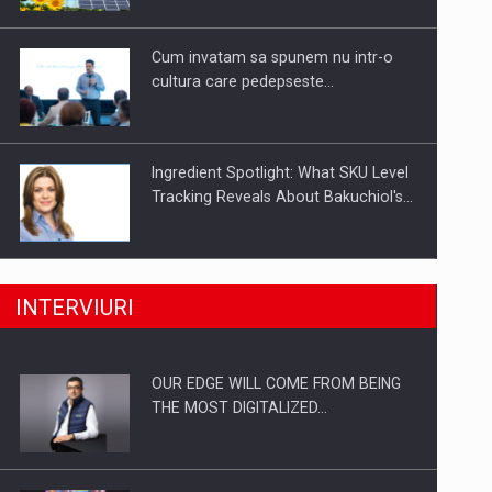
Investitii Digitalizare
Cum invatam sa spunem nu intr-o
cultura care pedepseste…
Ingredient Spotlight: What SKU Level
Tracking Reveals About Bakuchiol's…
Producatorii si comerciantii care nu
INTERVIURI
se supun noilor reglementari…
OUR EDGE WILL COME FROM BEING
Proteinmaxxing and the Future of
THE MOST DIGITALIZED…
Protein Demand