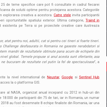
25 de teme specifice care pot fi consultate in cadrul fiecarei
icarea de solutii optime pentru protejarea acestora. Categoriile
 explorarea creativa a acestora.
Catre stele
invita participantii
ri oportunitatile spatiului exterior. Ultima categorie,
Traind in
existenta pe Terra si pe proiectele creative care ilustreaza
tat pentru noi, adultii, cat si pentru cei tineri si foarte tineri.
s Challenge desfasurata in Romania ne gaseste nerabdatori si
untem mandri de rezultatele obtinute pana acum de echipele din
a nivel global. Temele propuse si anul acesta sunt ofertante, asa
a ne bucuram de rezultate cel putin la fel de spectaculoase
”, a
ite la nivel international de
Neustar
,
Google
si
Sentinel Hub
 acces la o platforma GIS.
re al NASA, organizat anual incepand cu 2012 in hub-uri din
te 18.000 de participanti din 75 de tari, iar in Romania, un numar
in 2018 au fost desemnate 8 echipe finaliste din Romania, iar una