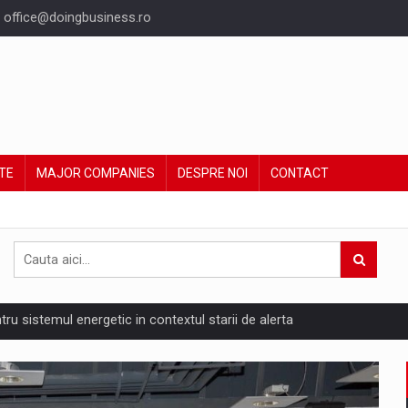
office@doingbusiness.ro
TE
MAJOR COMPANIES
DESPRE NOI
CONTACT
ntru sistemul energetic in contextul starii de alerta
are pedepseste granitele?
ing Reveals About Bakuchiol's Evolution