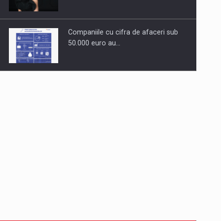
Companiile cu cifra de afaceri sub
50.000 euro au…
Dinu Bumbacea revine in PwC
Romania ca Partener si…
Comunicat de presa: Joburile part-
time reincep sa intre pe…