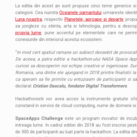
La editia din acest an sunt propuse cinci teme generice si 
categorii. Cea numita
Oceanele pamantului
urmareste identif
Luna noastra
, respectiv
Planetele, aproape si departe
propun
sa jongleze cu stiinta, arta si tehnologia, pentru a descope
propria lume
, pune accentul pe elementele care ne permit 
conexiunile din interiorul acestui ecosistem.
“
In mod cert spatiul ramane un subiect deosebit de provocator, a
De aceea, a patra editie a hackathon-ului NASA Space App
curiosi sa descoperim noi echipe creative si ingenioase. S
Romania, una dintre ele ajungand in 2018 printre finalistii l
ca speram sa fie primite cu entuziasm de participanti si s
declarat
Cristian Dascalu, fondator Digital Transformers
.
Hackathonistii vor avea acces la instrumente gratuite ofer
constand in servicii de cloud computing, nume de domenii si
SpaceApps Challenge
este un program inovator de incuba
intreaga lume. In cadrul editiei din 2018 au fost inscrisi pes
de 300 de participanti au luat parte la hackathon. La editia d