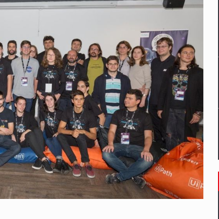
un noilor reglementari UE privind ambalajele pot risca retragerea prod
ES ON THE INTERNATIONAL BUSINESS SCENE
OST DIGITALIZED WHOLESALER IN ROMANIA
 benzinariile RO concept OSCAR – peste 500 de participanti
management a Pall-Ex, liderul pietei de transport paletizat din Romani
MBRU AL FAMILIEI: RANGE ROVER GT