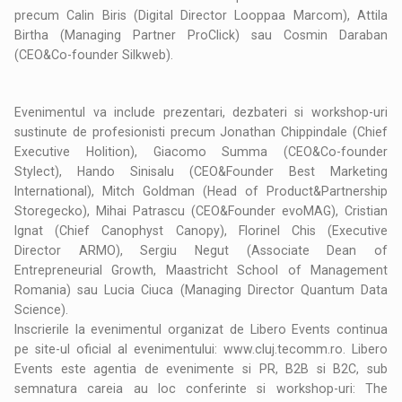
precum Calin Biris (Digital Director Looppaa Marcom), Attila
Birtha (Managing Partner ProClick) sau Cosmin Daraban
(CEO&Co-founder Silkweb).
Evenimentul va include prezentari, dezbateri si workshop-uri
sustinute de profesionisti precum Jonathan Chippindale (Chief
Executive Holition), Giacomo Summa (CEO&Co-founder
Stylect), Hando Sinisalu (CEO&Founder Best Marketing
International), Mitch Goldman (Head of Product&Partnership
Storegecko), Mihai Patrascu (CEO&Founder evoMAG), Cristian
Ignat (Chief Canophyst Canopy), Florinel Chis (Executive
Director ARMO), Sergiu Negut (Associate Dean of
Entrepreneurial Growth, Maastricht School of Management
Romania) sau Lucia Ciuca (Managing Director Quantum Data
Science).
Inscrierile la evenimentul organizat de Libero Events continua
pe site-ul oficial al evenimentului: www.cluj.tecomm.ro. Libero
Events este agentia de evenimente si PR, B2B si B2C, sub
semnatura careia au loc conferinte si workshop-uri: The