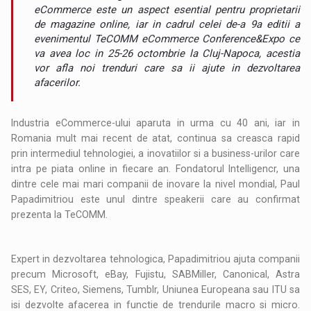
eCommerce este un aspect esential pentru proprietarii
de magazine online, iar in cadrul celei de-a 9a editii a
evenimentul TeCOMM eCommerce Conference&Expo ce
va avea loc in 25-26 octombrie la Cluj-Napoca, acestia
vor afla noi trenduri care sa ii ajute in dezvoltarea
afacerilor.
Industria eCommerce-ului aparuta in urma cu 40 ani, iar in
Romania mult mai recent de atat, continua sa creasca rapid
prin intermediul tehnologiei, a inovatiilor si a business-urilor care
intra pe piata online in fiecare an. Fondatorul Intelligencr, una
dintre cele mai mari companii de inovare la nivel mondial, Paul
Papadimitriou este unul dintre speakerii care au confirmat
prezenta la TeCOMM.
Expert in dezvoltarea tehnologica, Papadimitriou ajuta companii
precum Microsoft, eBay, Fujistu, SABMiller, Canonical, Astra
SES, EY, Criteo, Siemens, Tumblr, Uniunea Europeana sau ITU sa
isi dezvolte afacerea in functie de trendurile macro si micro.