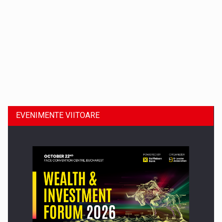
Dinu Bumbacea revine in PwC Romania ca Partener si…
EVENIMENTE VIITOARE
Comunicat de presa: Joburile part-time reincep sa intre pe…