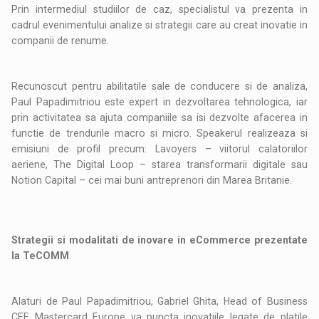
Prin intermediul studiilor de caz, specialistul va prezenta in
cadrul evenimentului analize si strategii care au creat inovatie in
companii de renume.
Recunoscut pentru abilitatile sale de conducere si de analiza,
Paul Papadimitriou este expert in dezvoltarea tehnologica, iar
prin activitatea sa ajuta companiile sa isi dezvolte afacerea in
functie de trendurile macro si micro. Speakerul realizeaza si
emisiuni de profil precum: Lavoyers – viitorul calatoriilor
aeriene, The Digital Loop – starea transformarii digitale sau
Notion Capital – cei mai buni antreprenori din Marea Britanie.
Strategii si modalitati de inovare in eCommerce prezentate
la TeCOMM
Alaturi de Paul Papadimitriou, Gabriel Ghita, Head of Business
CEE Mastercard Europe va puncta inovatiile legate de platile