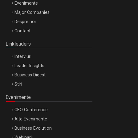
Evenimente
Major Companies
Be Inspired. Make it Happen!, ARTEMIS LETO, ORADEA, 8
Despre noi
Octombrie
Contact
Oradea – 8 Oct 2026
Linkleaders
Interviuri
Leader Insights
Business Digest
Stiri
Evenimente
CEO Conference
Alte Evenimente
Business Evolution
Webinarii