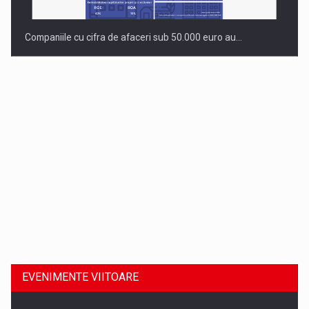
Companiile cu cifra de afaceri sub 50.000 euro au…
Dinu Bumbacea revine in PwC Romania ca Partener si…
EVENIMENTE VIITOARE