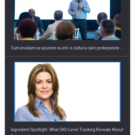
Webinar - Business Evolution-RETHINK STRATEGY-Finantare
Investitii Digitalizare
Cum invatam sa spunem nu intr-o cultura care pedepseste…
Ingredient Spotlight: What SKU Level Tracking Reveals About