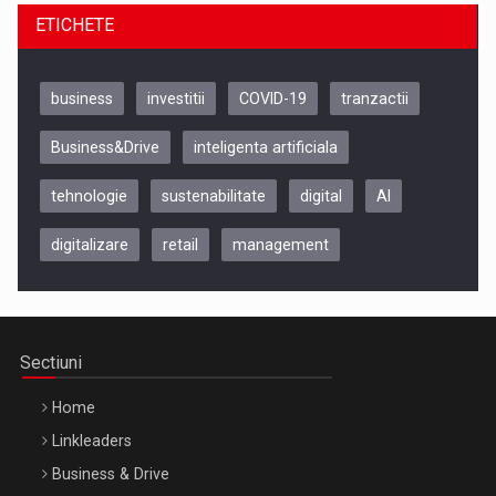
ETICHETE
business
investitii
COVID-19
tranzactii
Business&Drive
inteligenta artificiala
tehnologie
sustenabilitate
digital
AI
digitalizare
retail
management
Be Inspired. Make it Happen!, CLUJ, 9 Decembrie
Cluj-Napoca – 9 Dec 2026
Sectiuni
Home
Linkleaders
Business & Drive