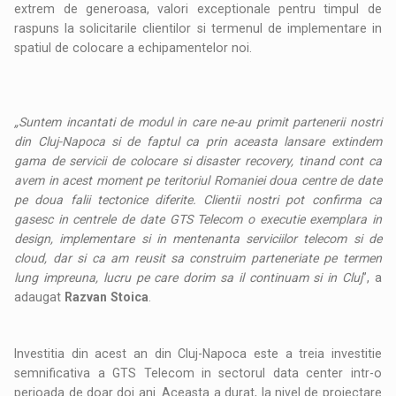
extrem de generoasa, valori exceptionale pentru timpul de
raspuns la solicitarile clientilor si termenul de implementare in
spatiul de colocare a echipamentelor noi.
„Suntem incantati de modul in care ne-au primit partenerii nostri
din Cluj-Napoca si de faptul ca prin aceasta lansare extindem
gama de servicii de colocare si disaster recovery, tinand cont ca
avem in acest moment pe teritoriul Romaniei doua centre de date
pe doua falii tectonice diferite. Clientii nostri pot confirma ca
gasesc in centrele de date GTS Telecom o executie exemplara in
design, implementare si in mentenanta serviciilor telecom si de
cloud, dar si ca am reusit sa construim parteneriate pe termen
lung impreuna, lucru pe care dorim sa il continuam si in Cluj
”, a
adaugat
Razvan Stoica
.
Investitia din acest an din Cluj-Napoca este a treia investitie
semnificativa a GTS Telecom in sectorul data center intr-o
perioada de doar doi ani. Aceasta a durat, la nivel de proiectare