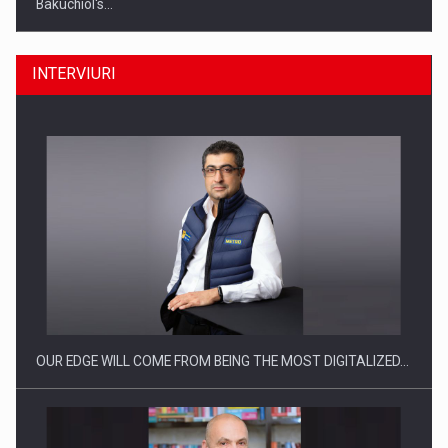
Bakuchiol's…
INTERVIURI
Producatorii si comerciantii care nu se supun noilor
reglementari…
OUR EDGE WILL COME FROM BEING THE MOST DIGITALIZED…