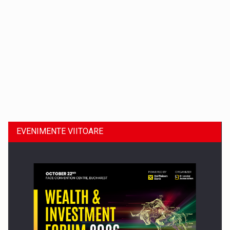
Dinu Bumbacea revine in PwC Romania ca Partener si…
EVENIMENTE VIITOARE