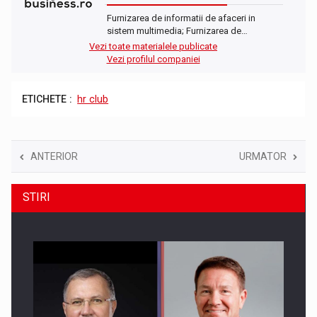
Furnizarea de informatii de afaceri in
sistem multimedia; Furnizarea de…
Vezi toate materialele publicate
Vezi profilul companiei
ETICHETE :
hr club
ANTERIOR
URMATOR
STIRI