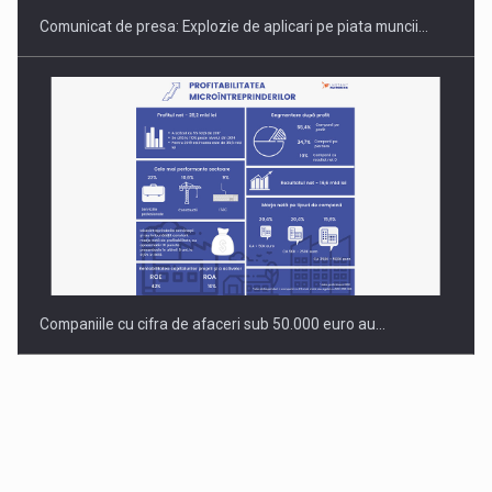
Comunicat de presa: Explozie de aplicari pe piata muncii…
Companiile cu cifra de afaceri sub 50.000 euro au…