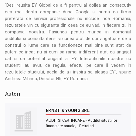
''Desi reusita EY Global de a fi pentru al doilea an consecutiv
cea mai dorita companie dupa Google si prima ca firma
preferata de servicii profesionale nu include inca Romania,
rezultatele vin cu siguranta din ceea ce eu vad, in fiecare zi, in
compania noastra. Pasiunea pentru munca in domeniul
auditului si consultantei si viziunea atat de convingatoare de a
construi o lume care sa functioneze mai bine sunt atat de
puternice incat nu ai cum sa ramai indiferent atat ca angajat
cat si ca potential angajat al EY. Interactiunile noastre cu
studentii au avut, de regula, efectul pe care il vedem in
rezultatele studiului, acela de a-i inspira sa aleaga EY'', spune
Andreea Mihnea, Director HR, EY Romania.
Autori
ERNST & YOUNG SRL
AUDIT SI CERTIFICARE - Auditul situatiilor
financiare anuale; - Retratari…