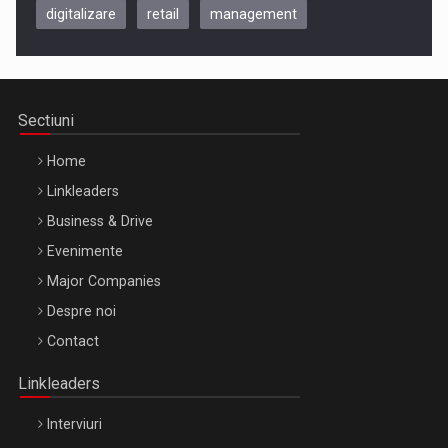
digitalizare
retail
management
Be Inspired. Make it Happen!, CLUJ, 9 Decembrie
Cluj-Napoca – 9 Dec 2026
Sectiuni
Home
Linkleaders
Business & Drive
Evenimente
Major Companies
Be Inspired. Make it Happen!, ARTEMIS LETO, ORADEA, 8
Despre noi
Octombrie
Contact
Oradea – 8 Oct 2026
Linkleaders
Interviuri