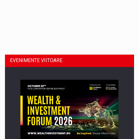
Dinu Bumbacea revine in PwC Romania ca Partener si…
EVENIMENTE VIITOARE
Comunicat de presa: Joburile part-time reincep sa intre pe…