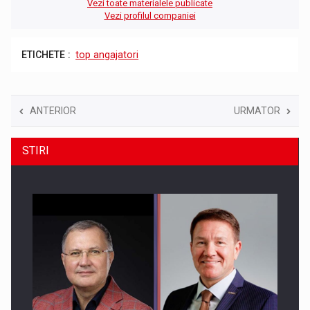
Vezi toate materialele publicate
Vezi profilul companiei
ETICHETE :
top angajatori
ANTERIOR
URMATOR
STIRI