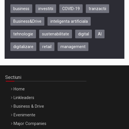
business
investitii
COVID-19
tranzactii
Business&Drive
inteligenta artificiala
tehnologie
sustenabilitate
digital
AI
digitalizare
retail
management
Be Inspired. Make it Happen!, CLUJ, 9 Decembrie
Cluj-Napoca – 9 Dec 2026
Sectiuni
Home
Linkleaders
Business & Drive
Evenimente
Major Companies