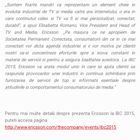
„Suntem foarte mandri ca reprezentam un element cheie in
evolutia industriei de TV si media catre era internetului, o era in
care continutul video si TV va fi si mai personalizat, conectat,
durabil”, a spus Elisabetta Romano, Vice President and Head of
TV and Media, Ericsson. „Pe masura ce ne apropiem de
Societatea Permanent Conectata, consumatorii din ce in ce mai
conectati vor dicta agenda industriei si ii vor motiva pe clientii
nostri sa-si concentreze eforturile spre a inova constant in
materie de servicii si pentru a asigura loialitatea acestora. La IBC
2015, Ericsson va arata modul unic in care isi ajuta clientii sa
raspunda provocarilor unei industrii in continua schimbare prin
furnizarea de servicii de top si informatii esentiale despre
atitudinile si comportamentul consumatorului de media.”
Pentru mai multe detalii despre prezenta Ericsson la IBC 2015,
puteti accesa pagina:
http://www.ericsson.com/thecompany/events/ibc2015