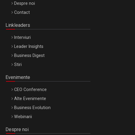
Be Inspired. Make it Happen!, ARTEMIS LETO, ORADEA, 8
Despre noi
Octombrie
Contact
Oradea – 8 Oct 2026
Linkleaders
Interviuri
Leader Insights
Business Digest
Stiri
Evenimente
CEO Conference
Alte Evenimente
Business Evolution
Webinarii
Despre noi