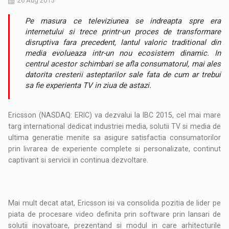
26 Aug 2015
Pe masura ce televiziunea se indreapta spre era
internetului si trece printr-un proces de transformare
disruptiva fara precedent, lantul valoric traditional din
media evolueaza intr-un nou ecosistem dinamic. In
centrul acestor schimbari se afla consumatorul, mai ales
datorita cresterii asteptarilor sale fata de cum ar trebui
sa fie experienta TV in ziua de astazi.
Ericsson (NASDAQ: ERIC) va dezvalui la IBC 2015, cel mai mare
targ international dedicat industriei media, solutii TV si media de
ultima generatie menite sa asigure satisfactia consumatorilor
prin livrarea de experiente complete si personalizate, continut
captivant si servicii in continua dezvoltare.
Mai mult decat atat, Ericsson isi va consolida pozitia de lider pe
piata de procesare video definita prin software prin lansari de
solutii inovatoare, prezentand si modul in care arhitecturile