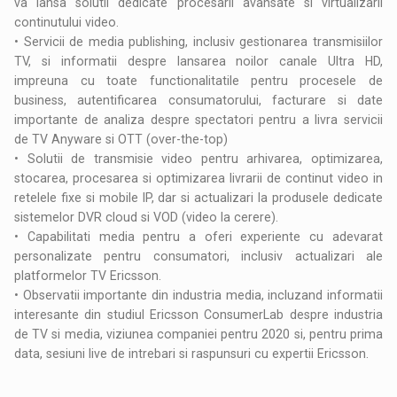
va lansa solutii dedicate procesarii avansate si virtualizarii
continutului video.
• Servicii de media publishing, inclusiv gestionarea transmisiilor
TV, si informatii despre lansarea noilor canale Ultra HD,
impreuna cu toate functionalitatile pentru procesele de
business, autentificarea consumatorului, facturare si date
importante de analiza despre spectatori pentru a livra servicii
de TV Anyware si OTT (over-the-top)
• Solutii de transmisie video pentru arhivarea, optimizarea,
stocarea, procesarea si optimizarea livrarii de continut video in
retelele fixe si mobile IP, dar si actualizari la produsele dedicate
sistemelor DVR cloud si VOD (video la cerere).
• Capabilitati media pentru a oferi experiente cu adevarat
personalizate pentru consumatori, inclusiv actualizari ale
platformelor TV Ericsson.
• Observatii importante din industria media, incluzand informatii
interesante din studiul Ericsson ConsumerLab despre industria
de TV si media, viziunea companiei pentru 2020 si, pentru prima
data, sesiuni live de intrebari si raspunsuri cu expertii Ericsson.