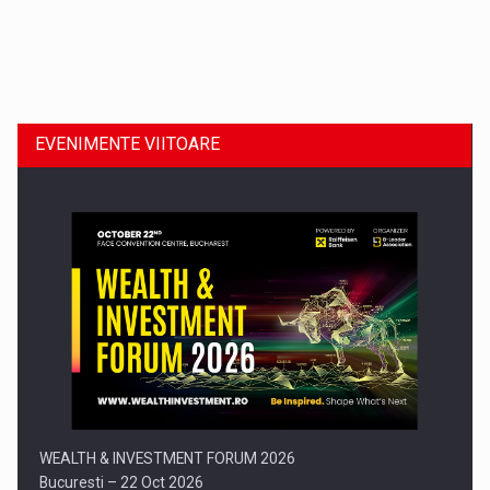
Dinu Bumbacea revine in PwC Romania ca Partener si…
EVENIMENTE VIITOARE
Comunicat de presa: Joburile part-time reincep sa intre pe…
WEALTH & INVESTMENT FORUM 2026
Bucuresti – 22 Oct 2026