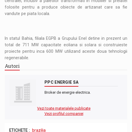
centralei, inclusiv a paletilor transformati in mobilier si prelatei
folosite pentru a produce obiecte de artizanat care sa fie
vandute pe piata locala.
In statul Bahia, filiala EGPB a Grupului Enel detine in prezent un
total de 711 MW capacitate eoliana si solara si construieste
proiecte pentru inca 600 MW utilizand aceste doua tehnologii
regenerabile.
Autori
PPC ENERGIE SA
Broker de energie electrica.
Vezi toate materialele publicate
Vezi profilul companiei
ETICHETE :
brazilia