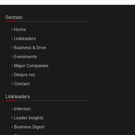
Sectiuni
Home
Linkleaders
Business & Drive
Evenimente
Major Companies
Be Inspired. Make it Happen!, ARTEMIS LETO, ORADEA, 8
Despre noi
Octombrie
Contact
Oradea – 8 Oct 2026
Linkleaders
Interviuri
Leader Insights
Business Digest