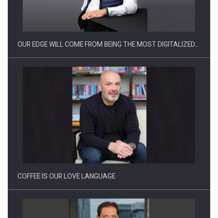
Ce nu stiu Directorii de HR despre performanta echipelor…
OUR EDGE WILL COME FROM BEING THE MOST DIGITALIZED…
Cum invatam sa spunem nu intr-o cultura care pedepseste…
COFFEE IS OUR LOVE LANGUAGE