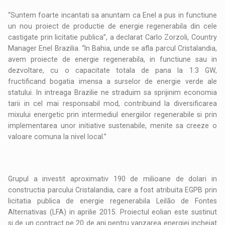
“Suntem foarte incantati sa anuntam ca Enel a pus in functiune
un nou proiect de productie de energie regenerabila din cele
castigate prin licitatie publica”, a declarat Carlo Zorzoli, Country
Manager Enel Brazilia. “In Bahia, unde se afla parcul Cristalandia,
avem proiecte de energie regenerabila, in functiune sau in
dezvoltare, cu o capacitate totala de pana la 1.3 GW,
fructificand bogatia imensa a surselor de energie verde ale
statului. In intreaga Brazilie ne straduim sa sprijinim economia
tarii in cel mai responsabil mod, contribuind la diversificarea
mixului energetic prin intermediul energiilor regenerabile si prin
implementarea unor initiative sustenabile, menite sa creeze o
valoare comuna la nivel local.”
Grupul a investit aproximativ 190 de milioane de dolari in
constructia parcului Cristalandia, care a fost atribuita EGPB prin
licitatia publica de energie regenerabila Leilão de Fontes
Alternativas (LFA) in aprilie 2015. Proiectul eolian este sustinut
si de un contract pe 20 de ani pentru vanzarea energiei incheiat