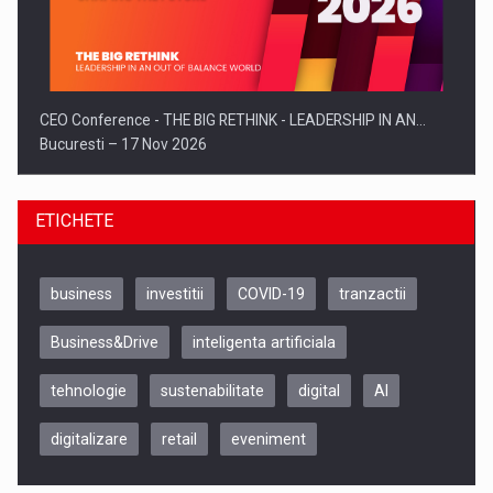
CEO Conference - THE BIG RETHINK - LEADERSHIP IN AN…
Bucuresti – 17 Nov 2026
ETICHETE
business
investitii
COVID-19
tranzactii
Business&Drive
inteligenta artificiala
tehnologie
sustenabilitate
digital
AI
digitalizare
retail
eveniment
Be Inspired. Make it Happen!, CLUJ, 9 Decembrie
Cluj-Napoca – 9 Dec 2026