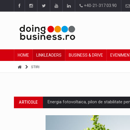
+40-21-317.03.90
HOME
LINKLEADERS
BUSINESS & DRIVE
EVENIMEN
STIRI
Energia fotovoltaica, pilon de stabilitate pe
ARTICOLE
Cum invatam sa spunem nu intr-o cultura c
ARTICOLE
Ingredient Spotlight: What SKU Level Track
ARTICOLE