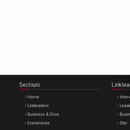
Sectiuni
Linkle
Home
Interv
Linkleaders
Leade
Business & Drive
Busin
Evenimente
Stiri