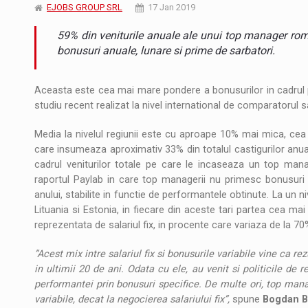
Noul Mercedes-Benz VLE este acum disponib
STIRI
EJOBS GROUP SRL
17 Jan 2019
59% din veniturile anuale ale unui top manager roma
JAECOO 5 SHS-H a ajuns in Romania
STIRI
bonusuri anuale, lunare si prime de sarbatori.
Proteinmaxxing and the Future of Protein
ARTICOLE
Aceasta este cea mai mare pondere a bonusurilor in cadrul pache
studiu recent realizat la nivel international de comparatorul 
Media la nivelul regiunii este cu aproape 10% mai mica, ce
care insumeaza aproximativ 33% din totalul castigurilor anual
cadrul veniturilor totale pe care le incaseaza un top manag
raportul Paylab in care top managerii nu primesc bonusuri de
anului, stabilite in functie de performantele obtinute. La un ni
Lituania si Estonia, in fiecare din aceste tari partea cea ma
reprezentata de salariul fix, in procente care variaza de la 70%
”Acest mix intre salariul fix si bonusurile variabile vine ca re
in ultimii 20 de ani. Odata cu ele, au venit si politicile de
performantei prin bonusuri specifice. De multe ori, top mana
variabile, decat la negocierea salariului fix”,
spune
Bogdan B