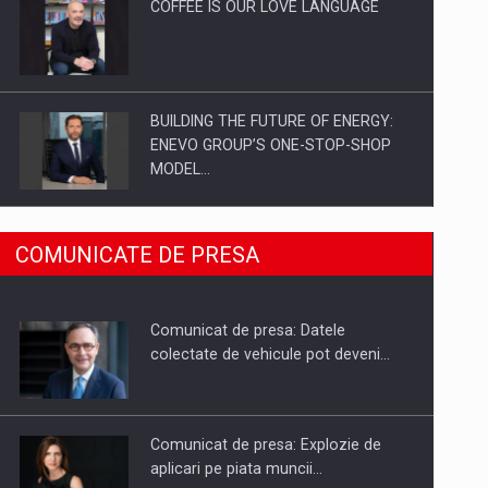
COFFEE IS OUR LOVE LANGUAGE
BUILDING THE FUTURE OF ENERGY:
ENEVO GROUP’S ONE-STOP-SHOP
MODEL…
ROOTED IN ROMANIA, BUILT TO
COMUNICATE DE PRESA
DELIVER TECHNOLOGY FOR THE…
Comunicat de presa: Datele
PUTTING ROMANIAN CORPORATE
colectate de vehicule pot deveni…
COMPANIES ON THE INTERNATIONAL
BUSINESS SCENE
Comunicat de presa: Explozie de
aplicari pe piata muncii…