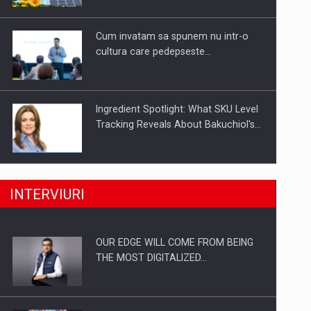
Investitii Digitalizare
Cum invatam sa spunem nu intr-o
cultura care pedepseste…
Ingredient Spotlight: What SKU Level
Tracking Reveals About Bakuchiol's…
Producatorii si comerciantii care nu
INTERVIURI
se supun noilor reglementari…
OUR EDGE WILL COME FROM BEING
Proteinmaxxing and the Future of
THE MOST DIGITALIZED…
Protein Demand