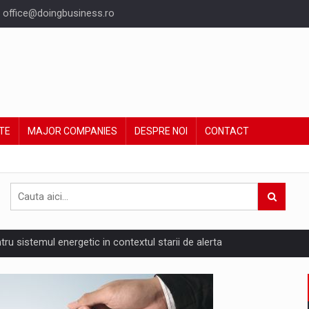
office@doingbusiness.ro
TE
MAJOR COMPANIES
DESPRE NOI
CONTACT
ntru sistemul energetic in contextul starii de alerta
are pedepseste granitele?
ing Reveals About Bakuchiol's Evolution