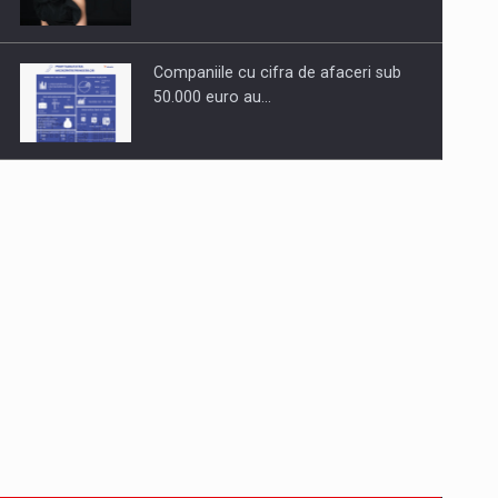
Companiile cu cifra de afaceri sub
50.000 euro au…
Dinu Bumbacea revine in PwC
Romania ca Partener si…
Comunicat de presa: Joburile part-
time reincep sa intre pe…