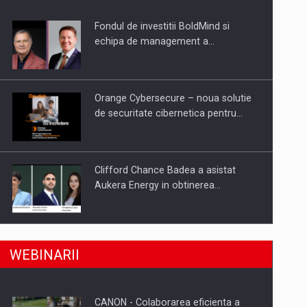
Fondul de investitii BoldMind si
uselor din piata
echipa de management a…
Orange Cybersecure – noua solutie
de securitate cibernetica pentru…
Clifford Chance Badea a asistat
Aukera Energy in obtinerea…
SAPTE PERSONALITATI DIN MEDIUL
a, preiau compania intr-o tranzactie de peste 25…
WEBINARII
DE AFACERI, ACADEMIC SI
INSTITUTIONAL…
CANON - Colaborarea eficienta a