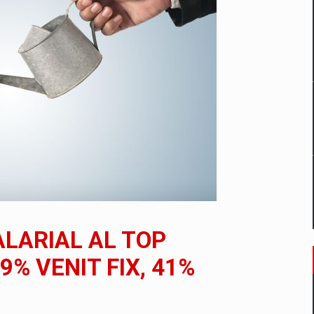
un noilor reglementari UE privind ambalajele pot risca retragerea prod
ES ON THE INTERNATIONAL BUSINESS SCENE
OST DIGITALIZED WHOLESALER IN ROMANIA
 benzinariile RO concept OSCAR – peste 500 de participanti
LARIAL AL TOP
management a Pall-Ex, liderul pietei de transport paletizat din Romani
% VENIT FIX, 41%
MBRU AL FAMILIEI: RANGE ROVER GT