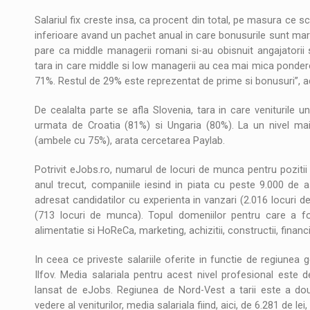
Salariul fix creste insa, ca procent din total, pe masura ce sc
inferioare avand un pachet anual in care bonusurile sunt margin
pare ca middle managerii romani si-au obisnuit angajatorii
tara in care middle si low managerii au cea mai mica pondere di
71%. Restul de 29% este reprezentat de prime si bonusuri”,
De cealalta parte se afla Slovenia, tara in care veniturile u
urmata de Croatia (81%) si Ungaria (80%). La un nivel mai
(ambele cu 75%), arata cercetarea Paylab.
Potrivit eJobs.ro, numarul de locuri de munca pentru pozit
anul trecut, companiile iesind in piata cu peste 9.000 de 
adresat candidatilor cu experienta in vanzari (2.016 locuri d
(713 locuri de munca). Topul domeniilor pentru care a 
alimentatie si HoReCa, marketing, achizitii, constructii, financia
In ceea ce priveste salariile oferite in functie de regiunea 
Ilfov. Media salariala pentru acest nivel profesional este de
lansat de eJobs. Regiunea de Nord-Vest a tarii este a do
vedere al veniturilor, media salariala fiind, aici, de 6.281 de lei,