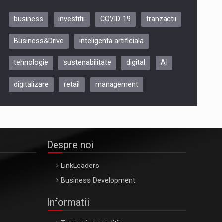
business
investitii
COVID-19
tranzactii
Be Inspired. Make it Happen!,
Business&Drive
inteligenta artificiala
ARTEMIS LETO, ORADEA, 8
Octombrie
tehnologie
sustenabilitate
digital
AI
Oradea – 8 Oct 2026
digitalizare
retail
management
Despre noi
LinkLeaders
Business Development
Informatii