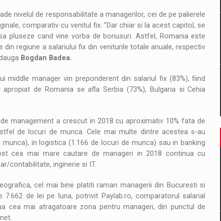
ade nivelul de responsabilitate a managerilor, cei de pe palierele
ale, comparativ cu venitul fix. ”Dar chiar si la acest capitol, se
 sa pluseze cand vine vorba de bonusuri. Astfel, Romania este
n regiune a salariului fix din veniturile totale anuale, respectiv
 adauga
Bogdan Badea.
nui middle manager vin preponderent din salariul fix (83%), fiind
 apropiat de Romania se afla Serbia (73%), Bulgaria si Cehia
ii de management a crescut in 2018 cu aproximativ 10% fata de
astfel de locuri de munca. Cele mai multe dintre acestea s-au
e munca), in logistica (1.166 de locuri de munca) sau in banking
fost cea mai mare cautare de manageri in 2018 continua cu
r/contabilitate, inginerie si IT.
geografica, cel mai bine platiti raman managerii din Bucuresti si
 7.662 de lei pe luna, potrivit Paylab.ro, comparatorul salarial
ua cea mai atragatoare zona pentru manageri, din punctul de
 net.