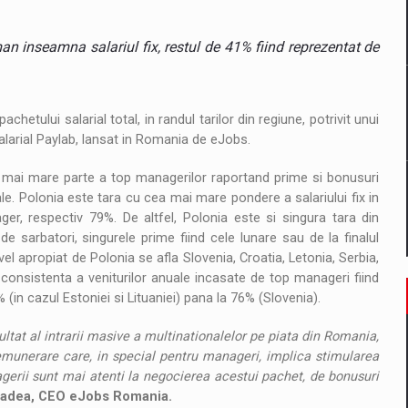
il pentru comanda intr-o gama extinsa de variante atragatoare
n inseamna salariul fix, restul de 41% fiind reprezentat de
 Demand
tului salarial total, in randul tarilor din regiune, potrivit unui
salarial Paylab, lansat in Romania de eJobs.
a mai mare parte a top managerilor raportand prime si bonusuri
e. Polonia este tara cu cea mai mare pondere a salariului fix in
er, respectiv 79%. De altfel, Polonia este si singura tara din
 sarbatori, singurele prime fiind cele lunare sau de la finalul
vel apropiat de Polonia se afla Slovenia, Croatia, Letonia, Serbia,
i consistenta a veniturilor anuale incasate de top manageri fiind
 (in cazul Estoniei si Lituaniei) pana la 76% (Slovenia).
zultat al intrarii masive a multinationalelor pe piata din Romania,
 remunerare care, in special pentru manageri, implica stimularea
gerii sunt mai atenti la negocierea acestui pachet, de bonusuri
adea, CEO eJobs Romania.