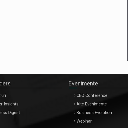
aders
Evenimente
iuri
CEO Conference
r Insights
Alte Evenimente
ess Digest
Business Evolution
Webinarii