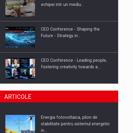
Hard Enduro Piatra Craiului 2026,
echipei intr un mediu…
fueled by benzinariile RO…
CEO Conference - Shaping the
Future - Strategy in…
CEO Conference - Leading people,
fostering creativity towards a…
CEO Conference - Shaping The
ARTICOLE
Future - Technology and…
Energia fotovoltaica, pilon de
Webinar - Business Evolution-
stabilitate pentru sistemul energetic
RETHINK STRATEGY-Finantare
in…