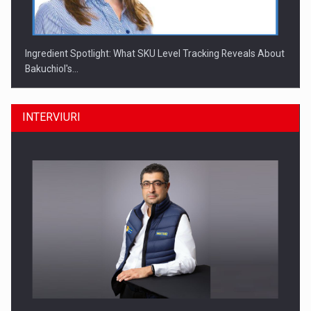
Ingredient Spotlight: What SKU Level Tracking Reveals About
Bakuchiol's…
INTERVIURI
Producatorii si comerciantii care nu se supun noilor
reglementari…