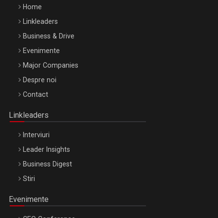
Home
Linkleaders
Business & Drive
Evenimente
Major Companies
Be Inspired. Make it Happen!, ARTEMIS LETO, ORADEA, 8
Despre noi
Octombrie
Contact
Oradea – 8 Oct 2026
Linkleaders
Interviuri
Leader Insights
Business Digest
Stiri
Evenimente