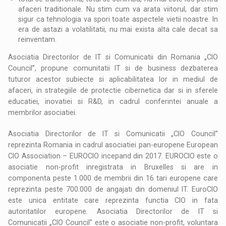
afaceri traditionale. Nu stim cum va arata viitorul, dar stim
sigur ca tehnologia va spori toate aspectele vietii noastre. In
era de astazi a volatilitatii, nu mai exista alta cale decat sa
reinventam.
Asociatia Directorilor de IT si Comunicatii din Romania „CIO
Council”, propune comunitatii IT si de business dezbaterea
tuturor acestor subiecte si aplicabilitatea lor in mediul de
afaceri, in strategiile de protectie cibernetica dar si in sferele
educatiei, inovatiei si R&D, in cadrul conferintei anuale a
membrilor asociatiei.
Asociatia Directorilor de IT si Comunicatii „CIO Council”
reprezinta Romania in cadrul asociatiei pan-europene European
CIO Association – EUROCIO incepand din 2017. EUROCIO este o
asociatie non-profit inregistrata in Bruxelles si are in
componenta peste 1.000 de membrii din 16 tari europene care
reprezinta peste 700.000 de angajati din domeniul IT. EuroCIO
este unica entitate care reprezinta functia CIO in fata
autoritatilor europene. Asociatia Directorilor de IT si
Comunicatii „CIO Council” este o asociatie non-profit, voluntara