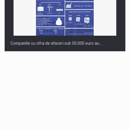
Companiile cu cifra de afaceri sub 50.000 euro au…
Dinu Bumbacea revine in PwC Romania ca Partener si…