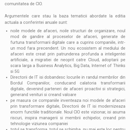
comunitatea de CIO.
Argumentele care stau la baza tematicii abordate la editia
actuala a conferintei anuale sunt:
noile modele de afaceri, noile structuri de organizare, noul
mod de gandire al proceselor de afaceri, generate de
furtuna transformarii digitale care a cuprins companiile, intr-
un mod fara precendent. Un nou ecosistem al mediului de
afaceri este creat prin patrunderea profunda a inteligentei
artificiale, a migratiei de neoprit catre Cloud, adoptarii pe
scara larga a Business Analytics, Big Data, Internet of Thinks
si 5G
Directorii de IT isi dobandesc locurile in randul membrilor din
Bordul Companiilor, conducand calatoria transformarii
digitale, devenind parteneri de afaceri proactivi si strategici,
generand venituri si creand valoare
pe masura ce companiile inventeaza noi modele de afaceri
prin transformare digitale, Directorii de IT isi modernizeaza
enorm functiile traditionale. Noul CIO este vizionar, isi asuma
riscuri, inspira managerii si membrii echipelor, creand prin
tehnologie viziunea companiei
totul se transforma, totul se schimba, nu mai este loc pentru