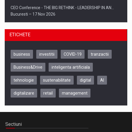
CEO Conference - THE BIG RETHINK - LEADERSHIP IN AN…
Bucuresti – 17 Nov 2026
ETICHETE
business
investitii
COVID-19
tranzactii
Business&Drive
inteligenta artificiala
tehnologie
sustenabilitate
digital
AI
digitalizare
retail
management
Be Inspired. Make it Happen!, CLUJ, 9 Decembrie
Cluj-Napoca – 9 Dec 2026
Sectiuni