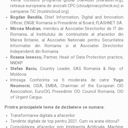
reteaua europeana de avocati CPC (cloudprivacycheck.eu) si
campania TiC (trustincloud.org).
Bogdan Bandila
, Chief Information, Digital and Innovation
Officer, ENGIE Romania si Presedinte al Board, FLASHNET SA.
Mircea Modran
, membru al Asociatiei Directorilor de IT din
Romania, al Institutului de continuitate al afacerilor din
Marea Britanie, al Asociatiei Nationale pentru Securitatea
Informatiei din Romania si al Asociatiei Directorilor
Independenti din Romania.
Roxana Ionescu
, Partner, Head of Data Protection practice,
NNDKP
Stefan Baciu
, Country Leader, SAS Romania & Rep. of
Moldova
Intreaga Conferinta va fi moderata de catre
Yugo
Neumorni
, CISA, EMBA, Chairman of the European CIO
Association, EuroCIO, Presedinte CIO Council Romania, CIO
of Urgent Cargus.
Printre principalele teme de dezbatere se numara:
Transformarea digitala a afacerilor
Tendinte digitale de top pentru 2021. Cum va arata viitorul?
Consolidarea afacerilor prin Inteligenta Artificiala, Machine