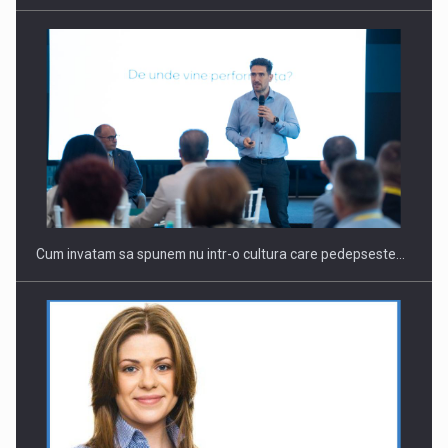
Webinar - Business Evolution-RETHINK STRATEGY-Finantare
Investitii Digitalizare
Cum invatam sa spunem nu intr-o cultura care pedepseste…