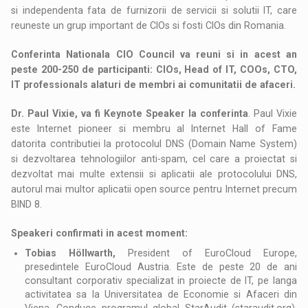
si independenta fata de furnizorii de servicii si solutii IT, care
reuneste un grup important de CIOs si fosti CIOs din Romania.
Conferinta Nationala CIO Council va reuni si in acest an
peste 200-250 de participanti: CIOs, Head of IT, COOs, CTO,
IT professionals alaturi de membri ai comunitatii de afaceri.
Dr. Paul Vixie, va fi Keynote Speaker la conferinta
. Paul Vixie
este Internet pioneer si membru al Internet Hall of Fame
datorita contributiei la protocolul DNS (Domain Name System)
si dezvoltarea tehnologiilor anti-spam, cel care a proiectat si
dezvoltat mai multe extensii si aplicatii ale protocolului DNS,
autorul mai multor aplicatii open source pentru Internet precum
BIND 8.
Speakeri confirmati in acest moment:
Tobias Höllwarth,
President of EuroCloud Europe,
presedintele EuroCloud Austria. Este de peste 20 de ani
consultant corporativ specializat in proiecte de IT, pe langa
activitatea sa la Universitatea de Economie si Afaceri din
Viena. Conduce programul global StarAudit (staraudit.org),