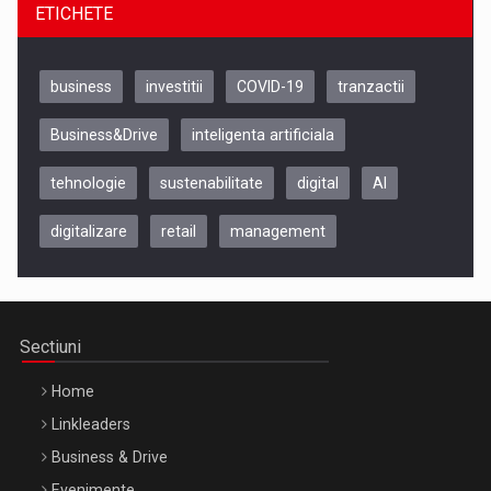
ETICHETE
business
investitii
COVID-19
tranzactii
Business&Drive
inteligenta artificiala
tehnologie
sustenabilitate
digital
AI
digitalizare
retail
management
Be Inspired. Make it Happen!, CLUJ, 9 Decembrie
Cluj-Napoca – 9 Dec 2026
Sectiuni
Home
Linkleaders
Business & Drive
Evenimente