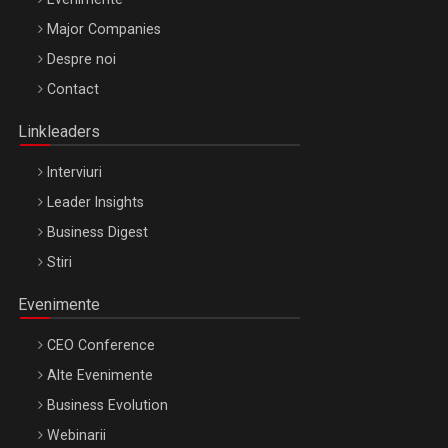
Major Companies
Be Inspired. Make it Happen!, ARTEMIS LETO, ORADEA, 8
Despre noi
Octombrie
Contact
Oradea – 8 Oct 2026
Linkleaders
Interviuri
Leader Insights
Business Digest
Stiri
Evenimente
CEO Conference
Alte Evenimente
Business Evolution
Webinarii