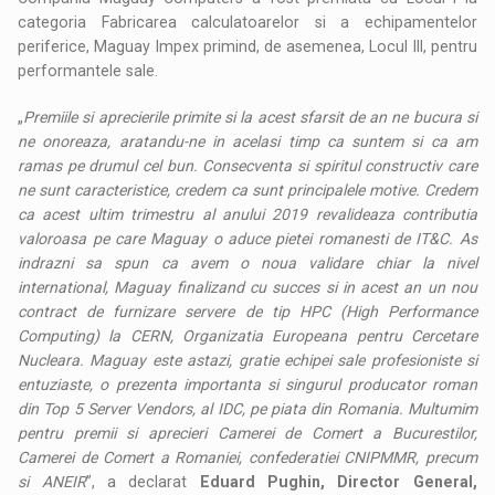
categoria Fabricarea calculatoarelor si a echipamentelor
periferice, Maguay Impex primind, de asemenea, Locul III, pentru
performantele sale.
„
Premiile si aprecierile primite si la acest sfarsit de an ne bucura si
ne onoreaza, aratandu-ne in acelasi timp ca suntem si ca am
ramas pe drumul cel bun. Consecventa si spiritul constructiv care
ne sunt caracteristice, credem ca sunt principalele motive. Credem
ca acest ultim trimestru al anului 2019 revalideaza contributia
valoroasa pe care Maguay o aduce pietei romanesti de IT&C. As
indrazni sa spun ca avem o noua validare chiar la nivel
international, Maguay finalizand cu succes si in acest an un nou
contract de furnizare servere de tip HPC (High Performance
Computing) la CERN, Organizatia Europeana pentru Cercetare
Nucleara. Maguay este astazi, gratie echipei sale profesioniste si
entuziaste, o prezenta importanta si singurul producator roman
din Top 5 Server Vendors, al IDC, pe piata din Romania. Multumim
pentru premii si aprecieri Camerei de Comert a Bucurestilor,
Camerei de Comert a Romaniei, confederatiei CNIPMMR, precum
si ANEIR
”, a declarat
Eduard Pughin, Director General,