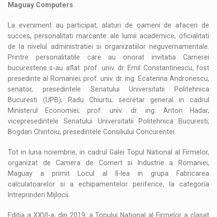
Maguay Computers
.
La eveniment au participat, alaturi de oameni de afaceri de
succes, personalitati marcante ale lumii academice, oficialitati
de la nivelul administratiei si organizatiilor neguvernamentale.
Printre personalitatile care au onorat invitatia Camerei
bucurestene s-au aflat: prof. univ. dr. Emil Constantinescu, fost
presedinte al Romaniei; prof. univ. dr. ing. Ecaterina Andronescu,
senator, presedintele Senatului Universitatii Politehnica
Bucuresti (UPB); Radu Chiurtu, secretar general in cadrul
Ministerul Economiei; prof. univ. dr. ing. Anton Hadar,
vicepresedintele Senatului Universitatii Politehnica Bucuresti;
Bogdan Chiritoiu, presedintele Consiliului Concurentei.
Tot in luna noiembrie, in cadrul Galei Topul National al Firmelor,
organizat de Camera de Comert si Industrie a Romaniei,
Maguay a primit Locul al II-lea in grupa Fabricarea
calculatoarelor si a echipamentelor periferice, la categoria
Intreprinderi Mijlocii.
Editia a XXVI-a, din 2019, a Topului National al Firmelor a clasat