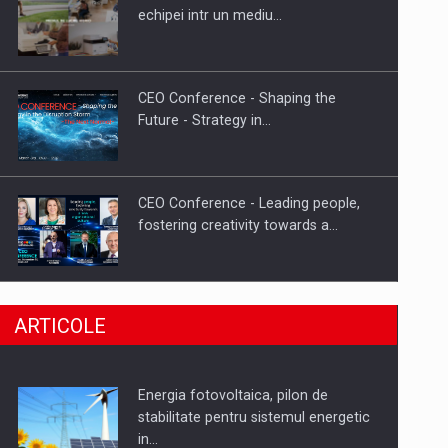
Hard Enduro Piatra Craiului 2026,
echipei intr un mediu…
fueled by benzinariile RO…
CEO Conference - Shaping the
Future - Strategy in…
CEO Conference - Leading people,
fostering creativity towards a…
CEO Conference - Shaping The
ARTICOLE
Future - Technology and…
Energia fotovoltaica, pilon de
Webinar - Business Evolution-
stabilitate pentru sistemul energetic
RETHINK STRATEGY-Finantare
in…