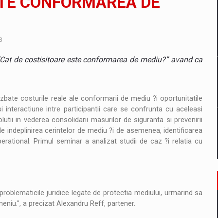
STE CONFORMAREA DE
un noilor reglementari UE privind ambalajele pot risca retragerea prod
3
“Cat de costisitoare este conformarea de mediu?” avand ca
ES ON THE INTERNATIONAL BUSINESS SCENE
bate costurile reale ale conformarii de mediu ?i oportunitatile
i interactiune intre participantii care se confrunta cu aceleasi
OST DIGITALIZED WHOLESALER IN ROMANIA
tii in vederea consolidarii masurilor de siguranta si prevenirii
 de indeplinirea cerintelor de mediu ?i de asemenea, identificarea
perational. Primul seminar a analizat studii de caz ?i relatia cu
 benzinariile RO concept OSCAR – peste 500 de participanti
management a Pall-Ex, liderul pietei de transport paletizat din Romani
 problematicile juridice legate de protectia mediului, urmarind sa
MBRU AL FAMILIEI: RANGE ROVER GT
meniu.", a precizat Alexandru Reff, partener.