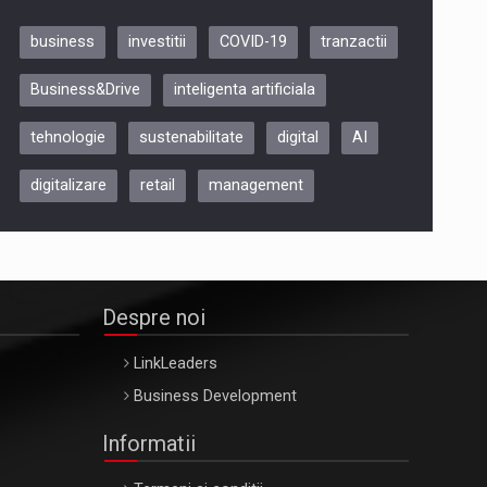
business
investitii
COVID-19
tranzactii
Be Inspired. Make it Happen!,
Business&Drive
inteligenta artificiala
ARTEMIS LETO, ORADEA, 8
Octombrie
tehnologie
sustenabilitate
digital
AI
Oradea – 8 Oct 2026
digitalizare
retail
management
Despre noi
LinkLeaders
Business Development
Informatii