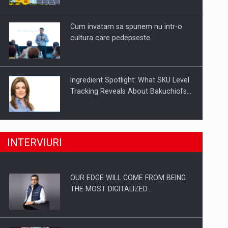
Investitii Digitalizare
Cum invatam sa spunem nu intr-o
cultura care pedepseste…
Ingredient Spotlight: What SKU Level
Tracking Reveals About Bakuchiol's…
Producatorii si comerciantii care nu
INTERVIURI
se supun noilor reglementari…
OUR EDGE WILL COME FROM BEING
Proteinmaxxing and the Future of
THE MOST DIGITALIZED…
Protein Demand