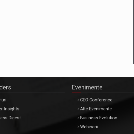
aders
Evenimente
iuri
CEO Conference
r Insights
Alte Evenimente
ess Digest
Business Evolution
Webinarii