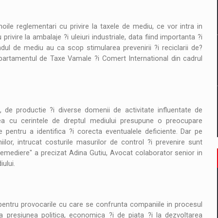
il pentru comanda intr-o gama extinsa de variante atragatoare
ile reglementari cu privire la taxele de mediu, ce vor intra in
rivire la ambalaje ?i uleiuri industriale, data fiind importanta ?i
ondul de mediu au ca scop stimularea prevenirii ?i reciclarii de?
 Demand
epartamentul de Taxe Vamale ?i Comert International din cadrul
 de productie ?i diverse domenii de activitate influentate de
ea cu cerintele de dreptul mediului presupune o preocupare
 pentru a identifica ?i corecta eventualele deficiente. Dar pe
r, intrucat costurile masurilor de control ?i prevenire sunt
remediere" a precizat Adina Gutiu, Avocat colaborator senior in
ului.
, pentru provocarile cu care se confrunta companiile in procesul
 presiunea politica, economica ?i de piata ?i la dezvoltarea