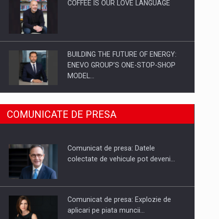
COFFEE IS OUR LOVE LANGUAGE
BUILDING THE FUTURE OF ENERGY:
ENEVO GROUP’S ONE-STOP-SHOP
MODEL…
ROOTED IN ROMANIA, BUILT TO
COMUNICATE DE PRESA
DELIVER TECHNOLOGY FOR THE…
Comunicat de presa: Datele
PUTTING ROMANIAN CORPORATE
colectate de vehicule pot deveni…
COMPANIES ON THE INTERNATIONAL
BUSINESS SCENE
Comunicat de presa: Explozie de
aplicari pe piata muncii…