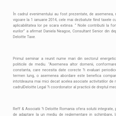
Noul Mercedes-Benz VLE este acum disponib
STIRI
JAECOO 5 SHS-H a ajuns in Romania
În cadrul evenimentului au fost prezentate, de asemenea, no
STIRI
vigoare la 1 ianuarie 2014, cele mai dezbatute fiind taxele cu p
aplicabilitatea lor pe scara extinsa. “ Noile contributii la f
Proteinmaxxing and the Future of Protein
ARTICOLE
eurilor” a afirmat Daniela Neagoe, Consultant Senior din d
Deloitte Taxe.
Primul seminar a reunit nume mari din sectorul energetic,
politicile de mediu. "Asemenea altor domenii, conformar
constanta, care necesita date corecte ?i evaluari periodice
termen lung, o asemenea abordare este benefica companiilo
intotdeauna mai mici decat acelea asociate activitatilor de 
cadrulDeloitte Legal ?i coordonator al practicii de dreptul medi
Reff & Asociatii ?i Deloitte Romania ofera solutii integrate
de adaptare la un mediu de reglementare in schimbare, la