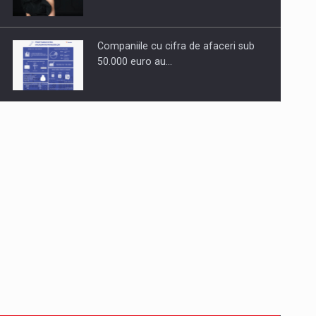
Companiile cu cifra de afaceri sub
50.000 euro au…
Dinu Bumbacea revine in PwC
Romania ca Partener si…
Comunicat de presa: Joburile part-
time reincep sa intre pe…