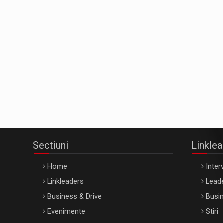
Sectiuni
Linkle
Home
Interv
Linkleaders
Leade
Business & Drive
Busin
Evenimente
Stiri