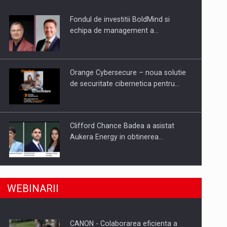
Fondul de investitii BoldMind si
uselor din piata
echipa de management a…
Orange Cybersecure – noua solutie
de securitate cibernetica pentru…
Clifford Chance Badea a asistat
Aukera Energy in obtinerea…
SAPTE PERSONALITATI DIN MEDIUL
a, preiau compania intr-o tranzactie de peste 25…
WEBINARII
DE AFACERI, ACADEMIC SI
INSTITUTIONAL…
CANON - Colaborarea eficienta a