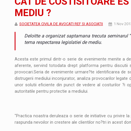
CAT DE COSTISITOARE E
MEDIU ?
Producatorii si comerciantii care nu se sup
ARTICOLE
SOCIETATEA CIVILA DE AVOCATI REF SI ASOCIATII
1 Nov 201
LEADERSHIP IN MISCARE
INTERVIURI
Deloitte a organizat saptamana trecuta seminarul 
CU BATERIILE PERMANENT INCARCATE
INTERVIURI
tema respectarea legislatiei de mediu.
PUTTING ROMANIAN CORPORATE COMPANI
INTERVIURI
Acesta este primul dintr-o serie de evenimente menite a dez
aferente, servind totodata drept platforma pentru discutii s
OUR EDGE WILL COME FROM BEING THE M
INTERVIURI
provocari.Seria de evenimente urmare?te identificarea de solu
distrugerii mediului inconjurator, analiza provocarilor legate
COFFEE IS OUR LOVE LANGUAGE
INTERVIURI
unor solutii eficiente din punct de vedere al costurilor ?i o
autoritatile pentru protectie a mediului.
Hard Enduro Piatra Craiului 2026, fueled by
STIRI
Fondul de investitii BoldMind si echipa de 
STIRI
"Practica noastra deruleaza o serie de initiative cu privire la
RANGE ROVER DEZVALUIE AL CINCILEA ME
STIRI
raspunda nevoilor in crestere ale clientilor no?tri in acest do