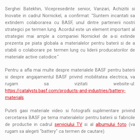
Serghei Batekhin, Vicepresedinte senior, Vanzari, Achizitii si
Inovatie in cadrul Nornickel, a confirmat: "Suntem incantati sa
extindem colaborarea cu BASF, unul dintre partenerii nostri
strategici pe termen lung. Acordul este un element important al
strategiei mai ample a companiei Nornickel de a-si extinde
prezenta pe piata globala a materialelor pentru baterii si de a
stabili o colaborare pe termen lung cu liderii producatorilor de
materiale active catodice."
Pentru a afla mai multe despre materialele BASF pentru baterii
si despre angajamentul BASF privind mobilitatea electrica, va
rugam sa vizitati website-ul:
https://catalysts.basf.com/products-and-industries/battery-
materials
.
Puteti gasi materiale video si fotografii suplimentare privind
cercetarea BASF pe tema materialelor pentru baterii si fabricile
de productie in cadrul
serviciului TV
si al
albumului foto
(va
rugam sa alegeti "battery" ca termen de cautare).