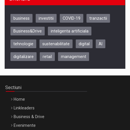
business
investitii
COVID-19
tranzactii
Business&Drive
inteligenta artificiala
tehnologie
sustenabilitate
digital
AI
digitalizare
retail
management
Be Inspired. Make it Happen!, CLUJ, 9 Decembrie
Cluj-Napoca – 9 Dec 2026
Sectiuni
Home
Linkleaders
Business & Drive
Evenimente