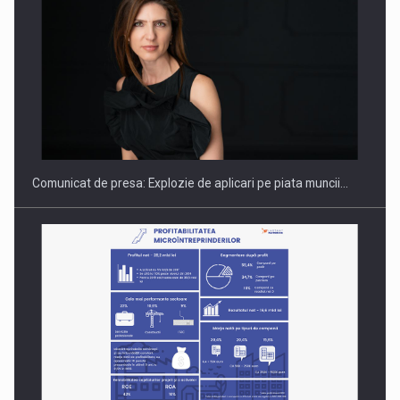
PUTTING ROMANIAN CORPORATE COMPANIES ON THE
INTERNATIONAL BUSINESS SCENE
Comunicat de presa: Explozie de aplicari pe piata muncii…