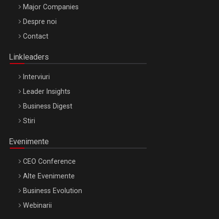
Major Companies
Be Inspired. Make it Happen!, ARTEMIS LETO, ORADEA, 8
Despre noi
Octombrie
Contact
Oradea – 8 Oct 2026
Linkleaders
Interviuri
Leader Insights
Business Digest
Stiri
Evenimente
CEO Conference
Alte Evenimente
Business Evolution
Webinarii