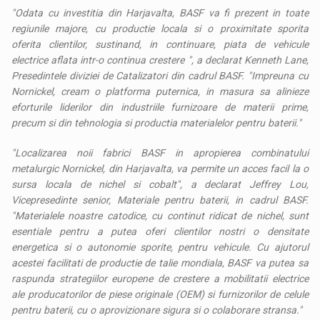
"Odata cu investitia din Harjavalta, BASF va fi prezent in toate
regiunile majore, cu productie locala si o proximitate sporita
oferita clientilor, sustinand, in continuare, piata de vehicule
electrice aflata intr-o continua crestere ", a declarat Kenneth Lane,
Presedintele diviziei de Catalizatori din cadrul BASF. "Impreuna cu
Nornickel, cream o platforma puternica, in masura sa alinieze
eforturile liderilor din industriile furnizoare de materii prime,
precum si din tehnologia si productia materialelor pentru baterii."
"Localizarea noii fabrici BASF in apropierea combinatului
metalurgic Nornickel, din Harjavalta, va permite un acces facil la o
sursa locala de nichel si cobalt", a declarat Jeffrey Lou,
Vicepresedinte senior, Materiale pentru baterii, in cadrul BASF.
"Materialele noastre catodice, cu continut ridicat de nichel, sunt
esentiale pentru a putea oferi clientilor nostri o densitate
energetica si o autonomie sporite, pentru vehicule. Cu ajutorul
acestei facilitati de productie de talie mondiala, BASF va putea sa
raspunda strategiilor europene de crestere a mobilitatii electrice
ale producatorilor de piese originale (OEM) si furnizorilor de celule
pentru baterii, cu o aprovizionare sigura si o colaborare stransa."