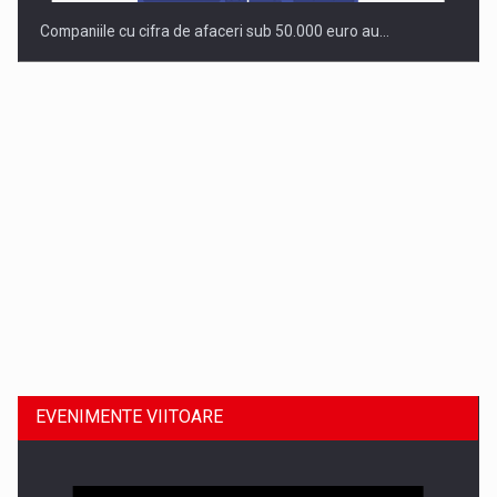
Companiile cu cifra de afaceri sub 50.000 euro au…
Dinu Bumbacea revine in PwC Romania ca Partener si…
EVENIMENTE VIITOARE