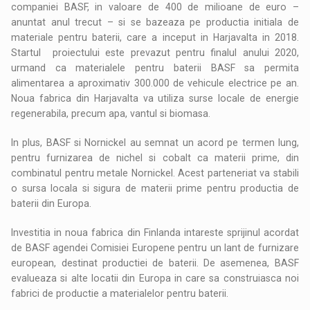
companiei BASF, in valoare de 400 de milioane de euro –
anuntat anul trecut – si se bazeaza pe productia initiala de
materiale pentru baterii, care a inceput in Harjavalta in 2018.
Startul proiectului este prevazut pentru finalul anului 2020,
urmand ca materialele pentru baterii BASF sa permita
alimentarea a aproximativ 300.000 de vehicule electrice pe an.
Noua fabrica din Harjavalta va utiliza surse locale de energie
regenerabila, precum apa, vantul si biomasa.
In plus, BASF si Nornickel au semnat un acord pe termen lung,
pentru furnizarea de nichel si cobalt ca materii prime, din
combinatul pentru metale Nornickel. Acest parteneriat va stabili
o sursa locala si sigura de materii prime pentru productia de
baterii din Europa.
Investitia in noua fabrica din Finlanda intareste sprijinul acordat
de BASF agendei Comisiei Europene pentru un lant de furnizare
european, destinat productiei de baterii. De asemenea, BASF
evalueaza si alte locatii din Europa in care sa construiasca noi
fabrici de productie a materialelor pentru baterii.