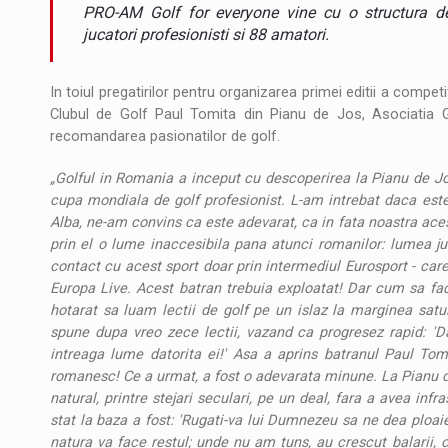
Noul Mercedes-Benz VLE este acum disponib
STIRI
PRO-AM Golf for everyone vine cu o structura 
jucatori profesionisti si 88 amatori.
JAECOO 5 SHS-H a ajuns in Romania
STIRI
In toiul pregatirilor pentru organizarea primei editii a compet
Proteinmaxxing and the Future of Protein
ARTICOLE
Clubul de Golf Paul Tomita din Pianu de Jos, Asociatia G
recomandarea pasionatilor de golf.
„Golful in Romania a inceput cu descoperirea la Pianu de Jos
cupa mondiala de golf profesionist. L-am intrebat daca este 
Alba, ne-am convins ca este adevarat, ca in fata noastra ac
prin el o lume inaccesibila pana atunci romanilor: lumea juc
contact cu acest sport doar prin intermediul Eurosport - car
Europa Live. Acest batran trebuia exploatat! Dar cum sa fa
hotarat sa luam lectii de golf pe un islaz la marginea satu
spune dupa vreo zece lectii, vazand ca progresez rapid: '
intreaga lume datorita ei!' Asa a aprins batranul Paul Tom
romanesc! Ce a urmat, a fost o adevarata minune. La Pianu d
natural, printre stejari seculari, pe un deal, fara a avea inf
stat la baza a fost: 'Rugati-va lui Dumnezeu sa ne dea ploai
natura va face restul; unde nu am tuns, au crescut balarii, 