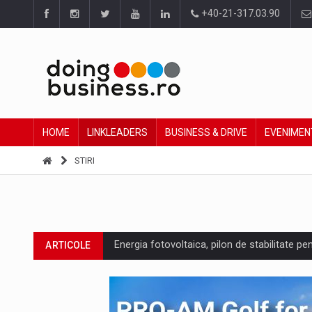
+40-21-317.03.90
HOME
LINKLEADERS
BUSINESS & DRIVE
EVENIMEN
STIRI
Energia fotovoltaica, pilon de stabilitate pe
ARTICOLE
Cum invatam sa spunem nu intr-o cultura c
ARTICOLE
Ingredient Spotlight: What SKU Level Track
ARTICOLE