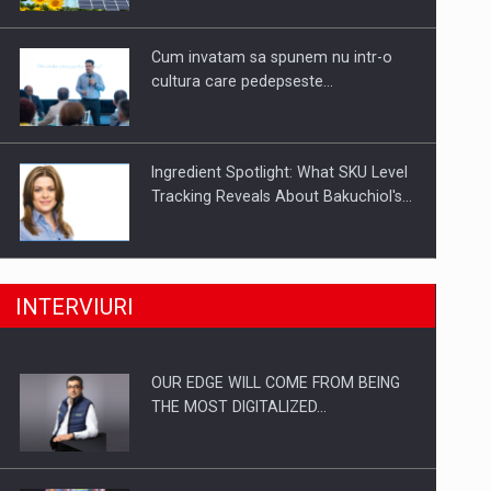
Investitii Digitalizare
Cum invatam sa spunem nu intr-o
cultura care pedepseste…
Ingredient Spotlight: What SKU Level
Tracking Reveals About Bakuchiol's…
Producatorii si comerciantii care nu
INTERVIURI
se supun noilor reglementari…
OUR EDGE WILL COME FROM BEING
Proteinmaxxing and the Future of
THE MOST DIGITALIZED…
Protein Demand