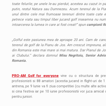
toate felurile; pe unele le-au pierdut, acestea au cazut in 
putin, restul Natura sau Dumnezeu. Acum terenul de la Pi
unul dintre cele mai frumoase terenuri dintre toate cate 
petrece viata sau timpul liber jucand golf inseamna nu numai 
intoarcerea la lumea in care ai fost creat!” spun
campionii Ro
„Golful este pasiunea mea de aproape 20 ani. Cam de cand 
terenul de golf de la Pianu de Jos. Am crescut impreuna, alat
din Romania este mai mare si mai matura. Dar Pianul de Jos a
ai Clubului.” declara domnul
Misu Negritoiu, Senior Advi
Romania.
PRO-AM Golf for everyone
vine cu o structura de pre
profesionisti si 88 amatori (acestia jucand in flight-uri de 
antrena, pe 9 Iunie va fi ziua competitiei (cu multe alte acti
si cina festiva iar pe 10 iunie profesionistii vor juca amical
pentru juniori.