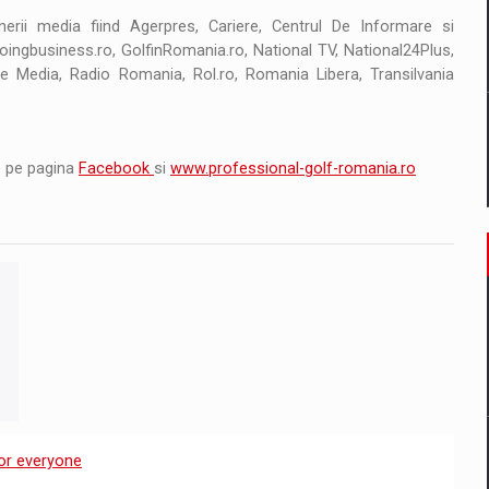
nerii media fiind Agerpres, Cariere, Centrul De Informare si
ingbusiness.ro, GolfinRomania.ro, National TV, National24Plus,
 Media, Radio Romania, Rol.ro, Romania Libera, Transilvania
ie pe pagina
Facebook
si
www.professional-golf-romania.ro
or everyone