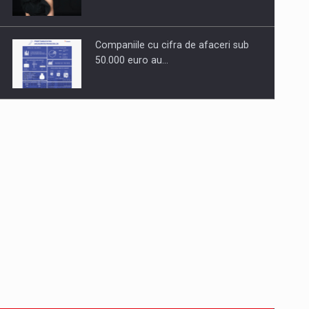
Companiile cu cifra de afaceri sub
50.000 euro au…
Dinu Bumbacea revine in PwC
Romania ca Partener si…
Comunicat de presa: Joburile part-
time reincep sa intre pe…