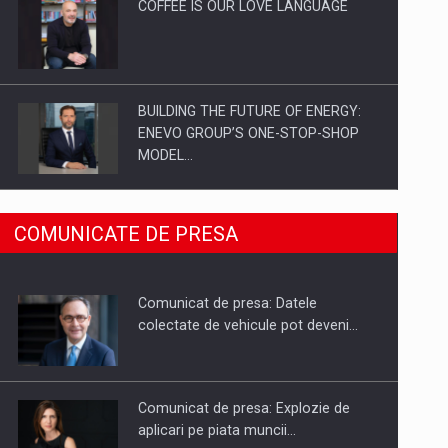
COFFEE IS OUR LOVE LANGUAGE
BUILDING THE FUTURE OF ENERGY:
ENEVO GROUP’S ONE-STOP-SHOP
MODEL…
ROOTED IN ROMANIA, BUILT TO
COMUNICATE DE PRESA
DELIVER TECHNOLOGY FOR THE…
Comunicat de presa: Datele
PUTTING ROMANIAN CORPORATE
colectate de vehicule pot deveni…
COMPANIES ON THE INTERNATIONAL
BUSINESS SCENE
Comunicat de presa: Explozie de
aplicari pe piata muncii…