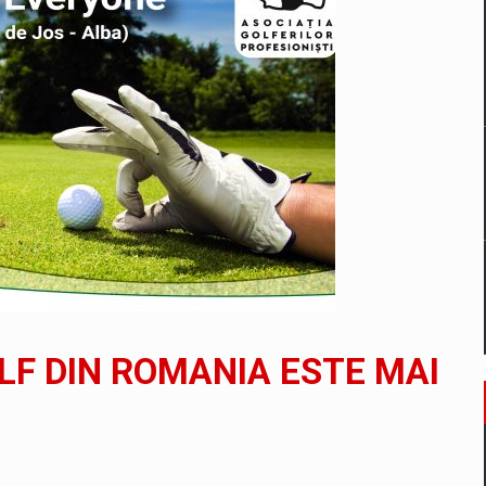
un noilor reglementari UE privind ambalajele pot risca retragerea prod
ES ON THE INTERNATIONAL BUSINESS SCENE
OST DIGITALIZED WHOLESALER IN ROMANIA
 benzinariile RO concept OSCAR – peste 500 de participanti
LF DIN ROMANIA ESTE MAI
management a Pall-Ex, liderul pietei de transport paletizat din Romani
MBRU AL FAMILIEI: RANGE ROVER GT