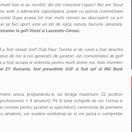
pamant bun si au incoltit, din ele crescand copaci! Noi am facut
anu este o adevarata capodopera, poate cu putina cosmetizare
exista! Dupa aceea tot mai multi romani au descoperit ca a-ti
sa faci sport, este un stil de viata, natura, bucurie, sanatate,
maniei la golf Viorel si Laurentiu Coman.
a fost lansat Golf Club Paul Tomita si de cand a fost deschis
uri de noi si noi generatii de jucatori. Azi comunitatea de golf
 fost scoala si referinta pentru multi dintre noi, fosti membrii
sor EY Romania, fost presedinte ASF si fost sef al ING Bank
miere unica, propunandu-si sa atraga maximum 22 jucatori
1 profesionist + 4 amatori). Pe 8 Iunie echipele se vor forma si
vari conexe pentru jucatori si spectatori), ceremonia de premiere
 cu amatorii, vor sustine workshop-uri si vor juriza o competitie