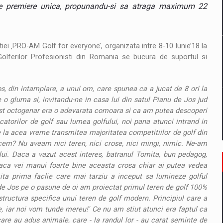
il pentru comanda intr-o gama extinsa de variante atragatoare
de premiere unica, propunandu-si sa atraga maximum 22
itiei ‚PRO-AM Golf for everyone’, organizata intre 8-10 Iunie’18 la
 Demand
olferilor Profesionisti din Romania se bucura de suportul si
, din intamplare, a unui om, care spunea ca a jucat de 8 ori la
o gluma si, invitandu-ne in casa lui din satul Pianu de Jos jud
est octogenar era o adevarata comoara si ca am putea descoperi
atorilor de golf sau lumea golfului, noi pana atunci intrand in
e la acea vreme transmitea majoritatea competitiilor de golf din
cem? Nu aveam nici teren, nici crose, nici mingi, nimic. Ne-am
lui. Daca a vazut acest interes, batranul Tomita, bun pedagog,
Daca vei manui foarte bine aceasta crosa chiar ai putea vedea
ita prima faclie care mai tarziu a inceput sa lumineze golful
e Jos pe o pasune de oi am proiectat primul teren de golf 100%
rastructura specifica unui teren de golf modern. Principiul care a
e, iar noi vom tunde mereu!' Ce nu am stiut atunci era faptul ca
care au adus animale, care - la randul lor - au carat seminte de