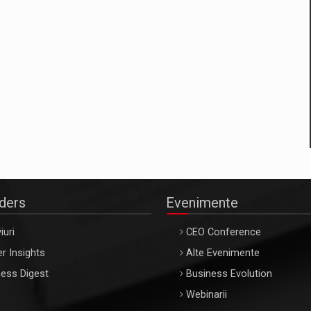
aders
Evenimente
iuri
CEO Conference
r Insights
Alte Evenimente
ess Digest
Business Evolution
Webinarii