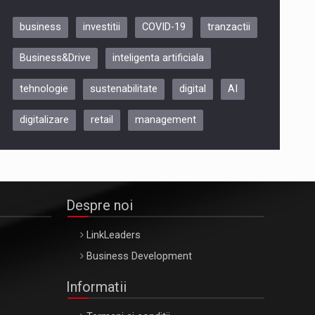
business
investitii
COVID-19
tranzactii
Be Inspired. Make it Happen!,
Business&Drive
inteligenta artificiala
ARTEMIS LETO, ORADEA, 8
Octombrie
tehnologie
sustenabilitate
digital
AI
Oradea – 8 Oct 2026
digitalizare
retail
management
Despre noi
LinkLeaders
Business Development
Informatii