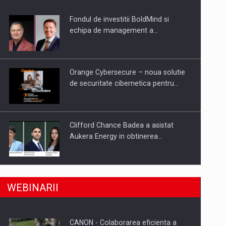
Fondul de investitii BoldMind si
uselor din piata
echipa de management a…
Orange Cybersecure – noua solutie
de securitate cibernetica pentru…
Clifford Chance Badea a asistat
Aukera Energy in obtinerea…
SAPTE PERSONALITATI DIN MEDIUL
a, preiau compania intr-o tranzactie de peste 25…
WEBINARII
DE AFACERI, ACADEMIC SI
INSTITUTIONAL…
CANON - Colaborarea eficienta a