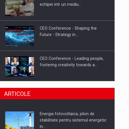
Hard Enduro Piatra Craiului 2026,
echipei intr un mediu…
fueled by benzinariile RO…
CEO Conference - Shaping the
Future - Strategy in…
CEO Conference - Leading people,
fostering creativity towards a…
CEO Conference - Shaping The
ARTICOLE
Future - Technology and…
Energia fotovoltaica, pilon de
Webinar - Business Evolution-
stabilitate pentru sistemul energetic
RETHINK STRATEGY-Finantare
in…