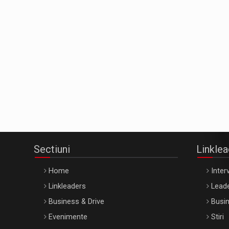
Sectiuni
Linkle
Home
Interv
Linkleaders
Leade
Business & Drive
Busin
Evenimente
Stiri