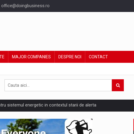
office@doingbusiness.ro
TE
MAJOR COMPANIES
DESPRE NOI
CONTACT
ntru sistemul energetic in contextul starii de alerta
are pedepseste granitele?
ing Reveals About Bakuchiol's Evolution