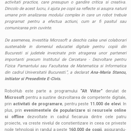
activitati practice, care presupun o gandire critica si creativa.
Dincolo de acest lucru, ii ajuta pe copii sa reflecte si asupra naturii
umane prin analizarea modului complex in care un robot trebuie
programat pentru a efectua actiuni, cum ar fi pasitul sau
comunicarea prin cuvinte.
De asemenea, investitia Microsoft a deschis calea unei colaborari
sustenabile in domeniul educatiei digitale pentru copiii din
Bucuresti si judetele invecinate prin atragerea unor parteneri
importanti precum Institutul de Cercetare - Dezvoltare pentru
Fizica Pamantului sau Facultatea de Matematica si Informatica
din cadrul Universitatii Bucuresti.”, a declarat
Ana-Maria Stancu,
initiator si Presedinte E-Civis.
RoboHub este parte a programului
“Alt
Viitor”
derulat de
Microsoft
pentru a sustine dezvoltarea de competente digitale,
prin
activitati de programare
, pentru peste
11.000 de elevi
. In
plus, prin
evenimentele de popularizare si resursele online
si offline
dezvoltate in cadrul fiecaruia dintre cele patru
proiecte, va creste nivelul de constientizare in ceea ce priveste
noile tehnologii in randul a peste
160.000 de copii
, asigurandu-