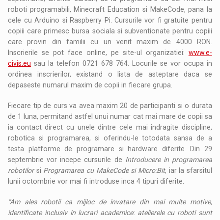
roboti programabili, Minecraft Education si MakeCode, pana la
cele cu Arduino si Raspberry Pi. Cursurile vor fi gratuite pentru
copiii care primesc bursa sociala si subventionate pentru copiii
care provin din familii cu un venit maxim de 4000 RON.
Inscrierile se pot face online, pe site-ul organizatiei:
www.e-
civis.eu
sau la telefon 0721 678 764. Locurile se vor ocupa in
ordinea inscrierilor, existand o lista de asteptare daca se
depaseste numarul maxim de copii in fiecare grupa.
Fiecare tip de curs va avea maxim 20 de participanti si o durata
de 1 luna, permitand astfel unui numar cat mai mare de copii sa
ia contact direct cu unele dintre cele mai indragite discipline,
robotica si programarea, si oferindu-le totodata sansa de a
testa platforme de programare si hardware diferite. Din 29
septembrie vor incepe cursurile de
Introducere in programarea
robotilor
si
Programarea cu MakeCode si Micro:Bit
, iar la sfarsitul
lunii octombrie vor mai fi introduse inca 4 tipuri diferite.
“Am ales robotii ca mijloc de invatare din mai multe motive,
identificate inclusiv in lucrari academice: atelierele cu roboti sunt