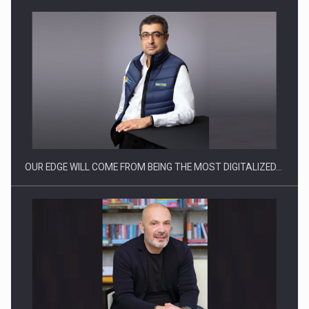
Producatorii si comerciantii care nu se supun noilor
reglementari…
OUR EDGE WILL COME FROM BEING THE MOST DIGITALIZED…