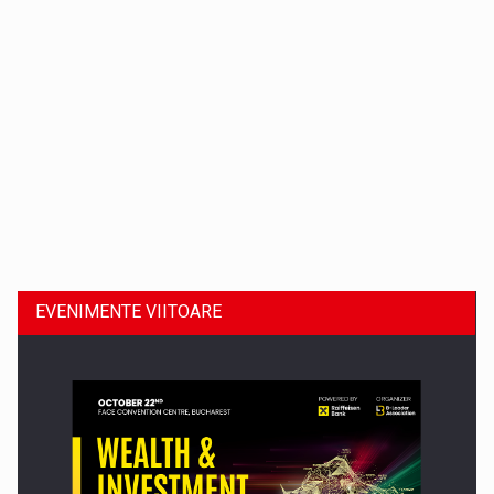
Dinu Bumbacea revine in PwC Romania ca Partener si…
EVENIMENTE VIITOARE