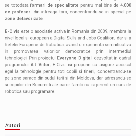
se totodata
formari de specialitate
pentru mai bine de
4.000
de profesori
din intreaga tara, concentrandu-se in special pe
zone defavorizate
.
E-Civis
este o asociatie activa in Romania din 2009, membra la
nivel local si european a Digital Skills and Jobs Coalition, dar si a
Retelei Europene de Robotica, avand o experienta semnificativa
in promovarea valorilor democratice prin intermediul
tehnologiei. Prin proiectul
Everyone Digital
, dezvoltat in cadrul
programului
Alt Viitor
, E-Civis isi propune sa asigure accesul
egal la tehnologie pentru toti copiii si tinerii, concentrandu-se
pe zone sarace din sudul tarii si din Moldova, dar adresandu-se
si copiilor din Bucuresti ale caror familii nu isi permit un curs de
robotica sau programare.
Autori