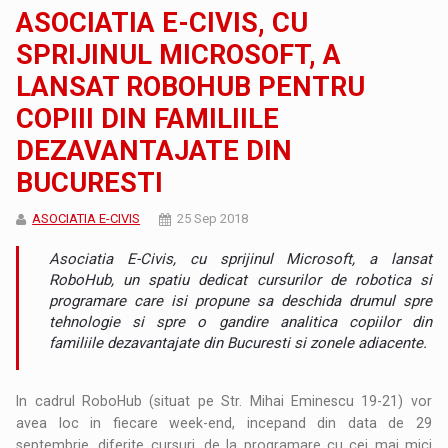
ASOCIATIA E-CIVIS, CU
SPRIJINUL MICROSOFT, A
LANSAT ROBOHUB PENTRU
COPIII DIN FAMILIILE
DEZAVANTAJATE DIN
BUCURESTI
ASOCIATIA E-CIVIS
25 Sep 2018
Asociatia E-Civis, cu sprijinul Microsoft, a lansat
RoboHub, un spatiu dedicat cursurilor de robotica si
programare care isi propune sa deschida drumul spre
tehnologie si spre o gandire analitica copiilor din
familiile dezavantajate din Bucuresti si zonele adiacente.
In cadrul RoboHub (situat pe Str. Mihai Eminescu 19-21) vor
avea loc in fiecare week-end, incepand din data de 29
septembrie, diferite cursuri, de la programare cu cei mai mici