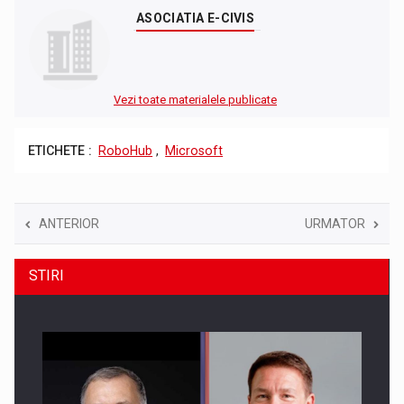
ASOCIATIA E-CIVIS
Vezi toate materialele publicate
ETICHETE :
RoboHub
,
Microsoft
ANTERIOR
URMATOR
STIRI