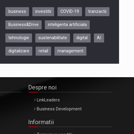
business
investitii
COVID-19
tranzactii
Be Inspired. Make it Happen!,
Business&Drive
inteligenta artificiala
ARTEMIS LETO, ORADEA, 8
Octombrie
tehnologie
sustenabilitate
digital
AI
Oradea – 8 Oct 2026
digitalizare
retail
management
Despre noi
LinkLeaders
Business Development
Informatii