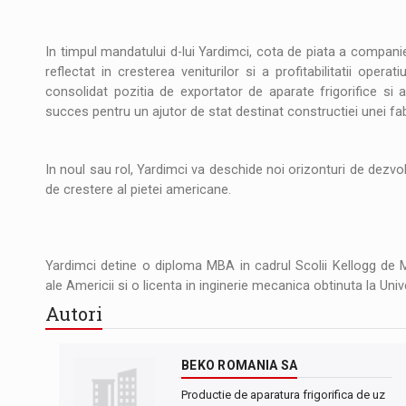
Noul Mercedes-Benz VLE este acum disponib
STIRI
JAECOO 5 SHS-H a ajuns in Romania
STIRI
In timpul mandatului d-lui Yardimci, cota de piata a companie
reflectat in cresterea veniturilor si a profitabilitatii oper
Proteinmaxxing and the Future of Protein
ARTICOLE
consolidat pozitia de exportator de aparate frigorifice si 
succes pentru un ajutor de stat destinat constructiei unei fab
In noul sau rol, Yardimci va deschide noi orizonturi de dezvol
de crestere al pietei americane.
Yardimci detine o diploma MBA in cadrul Scolii Kellogg de 
ale Americii si o licenta in inginerie mecanica obtinuta la Univ
Autori
BEKO ROMANIA SA
Productie de aparatura frigorifica de uz