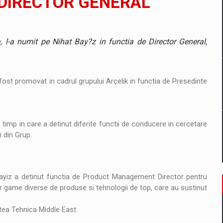
 DIRECTOR GENERAL
un noilor reglementari UE privind ambalajele pot risca retragerea prod
a, l-a numit pe Nihat Bay?z in functia de Director General,
ost promovat in cadrul grupului Arçelik in functia de Presedinte
ES ON THE INTERNATIONAL BUSINESS SCENE
OST DIGITALIZED WHOLESALER IN ROMANIA
 timp in care a detinut diferite functii de conducere in cercetare
 din Grup.
 benzinariile RO concept OSCAR – peste 500 de participanti
 Bayiz a detinut functia de Product Management Director pentru
management a Pall-Ex, liderul pietei de transport paletizat din Romani
r game diverse de produse si tehnologii de top, care au sustinut
MBRU AL FAMILIEI: RANGE ROVER GT
tea Tehnica Middle East.