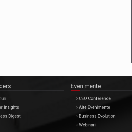
aders
Evenimente
iuri
CEO Conference
r Insights
Alte Evenimente
ess Digest
Business Evolution
Webinarii