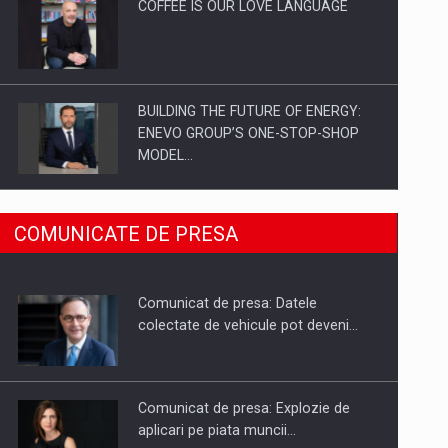
COFFEE IS OUR LOVE LANGUAGE
BUILDING THE FUTURE OF ENERGY:
ENEVO GROUP’S ONE-STOP-SHOP
MODEL…
ROOTED IN ROMANIA, BUILT TO
COMUNICATE DE PRESA
DELIVER TECHNOLOGY FOR THE…
Comunicat de presa: Datele
PUTTING ROMANIAN CORPORATE
colectate de vehicule pot deveni…
COMPANIES ON THE INTERNATIONAL
BUSINESS SCENE
Comunicat de presa: Explozie de
aplicari pe piata muncii…