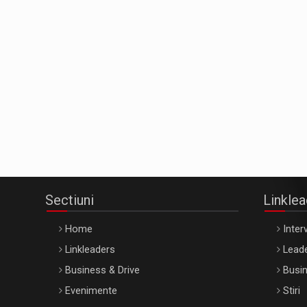
Sectiuni
Linkle
Home
Interv
Linkleaders
Leade
Business & Drive
Busin
Evenimente
Stiri