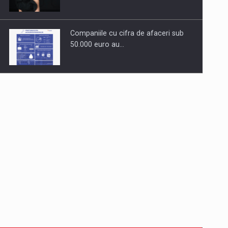
Companiile cu cifra de afaceri sub
50.000 euro au…
Dinu Bumbacea revine in PwC
Romania ca Partener si…
Comunicat de presa: Joburile part-
time reincep sa intre pe…