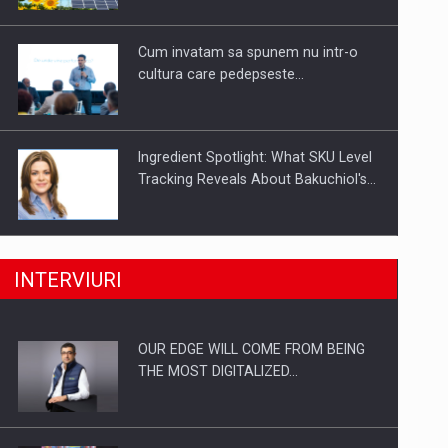
Investitii Digitalizare
Cum invatam sa spunem nu intr-o
cultura care pedepseste…
Ingredient Spotlight: What SKU Level
Tracking Reveals About Bakuchiol's…
Producatorii si comerciantii care nu
INTERVIURI
se supun noilor reglementari…
OUR EDGE WILL COME FROM BEING
Proteinmaxxing and the Future of
THE MOST DIGITALIZED…
Protein Demand