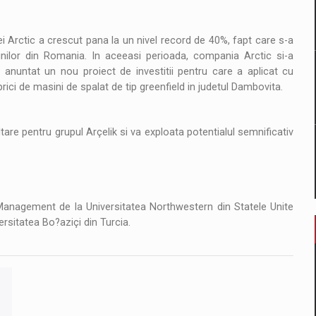
il pentru comanda intr-o gama extinsa de variante atragatoare
i Arctic a crescut pana la un nivel record de 40%, fapt care s-a
atiunilor din Romania. In aceeasi perioada, compania Arctic si-a
 Demand
a anuntat un nou proiect de investitii pentru care a aplicat cu
rici de masini de spalat de tip greenfield in judetul Dambovita.
tare pentru grupul Arçelik si va exploata potentialul semnificativ
Management de la Universitatea Northwestern din Statele Unite
ersitatea Bo?aziçi din Turcia.