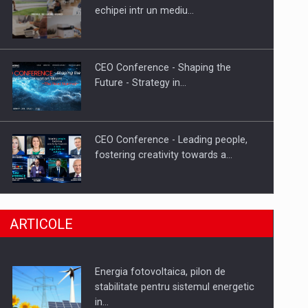
Hard Enduro Piatra Craiului 2026,
echipei intr un mediu…
fueled by benzinariile RO…
CEO Conference - Shaping the
Future - Strategy in…
CEO Conference - Leading people,
fostering creativity towards a…
CEO Conference - Shaping The
ARTICOLE
Future - Technology and…
Energia fotovoltaica, pilon de
Webinar - Business Evolution-
stabilitate pentru sistemul energetic
RETHINK STRATEGY-Finantare
in…