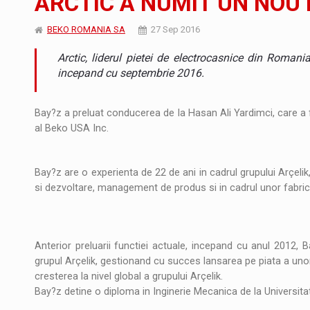
ARCTIC A NUMIT UN NOU
Producatorii si comerciantii care nu se sup
ARTICOLE
BEKO ROMANIA SA
27 Sep 2016
Arctic, liderul pietei de electrocasnice din Romani
LEADERSHIP IN MISCARE
INTERVIURI
incepand cu septembrie 2016.
CU BATERIILE PERMANENT INCARCATE
INTERVIURI
Bay?z a preluat conducerea de la Hasan Ali Yardimci, care a f
PUTTING ROMANIAN CORPORATE COMPANI
INTERVIURI
al Beko USA Inc.
OUR EDGE WILL COME FROM BEING THE M
INTERVIURI
Bay?z are o experienta de 22 de ani in cadrul grupului Arçelik,
si dezvoltare, management de produs si in cadrul unor fabrici
COFFEE IS OUR LOVE LANGUAGE
INTERVIURI
Hard Enduro Piatra Craiului 2026, fueled by
STIRI
Anterior preluarii functiei actuale, incepand cu anul 2012,
Fondul de investitii BoldMind si echipa de 
STIRI
grupul Arçelik, gestionand cu succes lansarea pe piata a uno
cresterea la nivel global a grupului Arçelik.
RANGE ROVER DEZVALUIE AL CINCILEA ME
STIRI
Bay?z detine o diploma in Inginerie Mecanica de la Universita