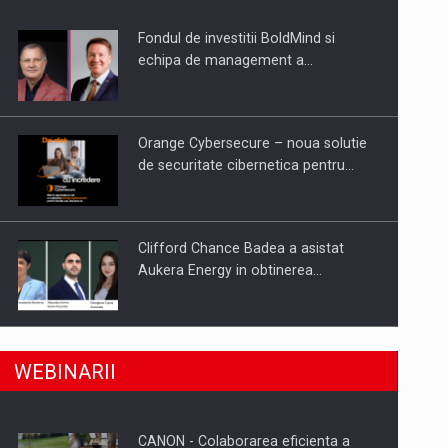
Fondul de investitii BoldMind si
uselor din piata
echipa de management a…
Orange Cybersecure – noua solutie
de securitate cibernetica pentru…
Clifford Chance Badea a asistat
Aukera Energy in obtinerea…
SAPTE PERSONALITATI DIN MEDIUL
a, preiau compania intr-o tranzactie de peste 25…
WEBINARII
DE AFACERI, ACADEMIC SI
INSTITUTIONAL…
CANON - Colaborarea eficienta a