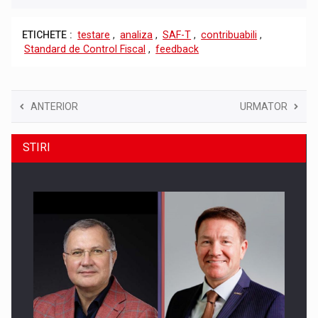
ETICHETE :
testare
,
analiza
,
SAF-T
,
contribuabili
,
Standard de Control Fiscal
,
feedback
ANTERIOR
URMATOR
STIRI