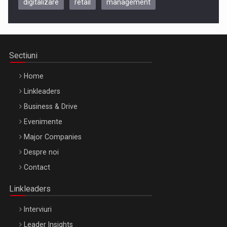
digitalizare
retail
management
Be Inspired. Make it Happen!, CLUJ, 9 Decembrie
Cluj-Napoca – 9 Dec 2026
Sectiuni
Home
Linkleaders
Business & Drive
Evenimente
Major Companies
Be Inspired. Make it Happen!, ARTEMIS LETO, ORADEA, 8
Despre noi
Octombrie
Contact
Oradea – 8 Oct 2026
Linkleaders
Interviuri
Leader Insights