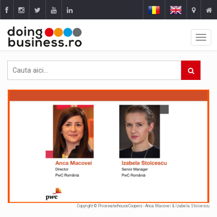
Copyright © PricewaterhouseCoopers - Anca Macovei & Izabela Stoicescu