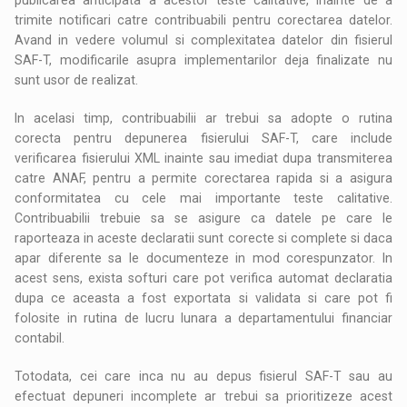
trimite notificari catre contribuabili pentru corectarea datelor.
Avand in vedere volumul si complexitatea datelor din fisierul
SAF-T, modificarile asupra implementarilor deja finalizate nu
sunt usor de realizat.
In acelasi timp, contribuabilii ar trebui sa adopte o rutina
corecta pentru depunerea fisierului SAF-T, care include
verificarea fisierului XML inainte sau imediat dupa transmiterea
catre ANAF, pentru a permite corectarea rapida si a asigura
conformitatea cu cele mai importante teste calitative.
Contribuabilii trebuie sa se asigure ca datele pe care le
raporteaza in aceste declaratii sunt corecte si complete si daca
apar diferente sa le documenteze in mod corespunzator. In
acest sens, exista softuri care pot verifica automat declaratia
dupa ce aceasta a fost exportata si validata si care pot fi
folosite in rutina de lucru lunara a departamentului financiar
contabil.
Totodata, cei care inca nu au depus fisierul SAF-T sau au
efectuat depuneri incomplete ar trebui sa prioritizeze acest