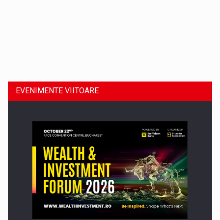
Dinu Bumbacea revine in PwC Romania ca Partener si…
EVENIMENTE VIITOARE
Comunicat de presa: Joburile part-time reincep sa intre pe…