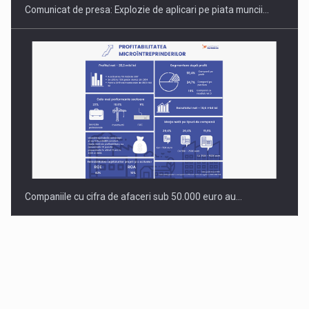
Comunicat de presa: Explozie de aplicari pe piata muncii…
Companiile cu cifra de afaceri sub 50.000 euro au…