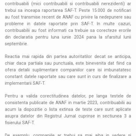
contribuabili (mici contribuabili si contribuabili nerezidenti) ar
trebui sa inceapa raportarea SAF-T. Peste 15.000 de notificari
au fost transmise recent de ANAF cu privire la nedepunere sau
probleme in datele raportate prin SAF-T. In multe cazuri,
contribuabilii au fost informati ca trebuie sa corecteze erorile
din declaratia pentru luna iunie 2024 pana la sfarsitul lunii
septembrie.
Reactia mai rapida din partea autoritatilor decat se anticipa,
chiar daca partiala sau punctuala, este binevenita dat fiind ca
ofera detalii suplimentare companiilor care isi imbunatatesc
constant datele raportate sau care sunt in curs de finalizare a
implementarii SAF-T.
Pentru a valida corectitudinea datelor, pe langa testele de
consistenta publicate de ANAF in martie 2023, contribuabilii au
acum la dispozitie o lista extinsa de teste care sunt aplicate
asupra datelor din Registrul Jurnal cuprinse in sectiunea 3 a
fisierului SAF-T.
De exemplu, companiile ar trebui sa mai aiba in vedere si