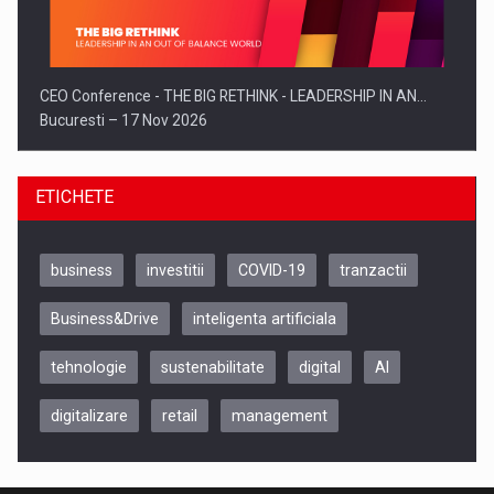
CEO Conference - THE BIG RETHINK - LEADERSHIP IN AN…
Bucuresti – 17 Nov 2026
ETICHETE
business
investitii
COVID-19
tranzactii
Business&Drive
inteligenta artificiala
tehnologie
sustenabilitate
digital
AI
digitalizare
retail
management
Be Inspired. Make it Happen!, CLUJ, 9 Decembrie
Cluj-Napoca – 9 Dec 2026