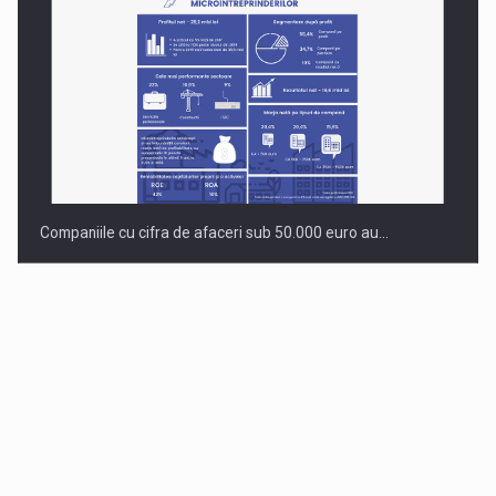
Companiile cu cifra de afaceri sub 50.000 euro au…