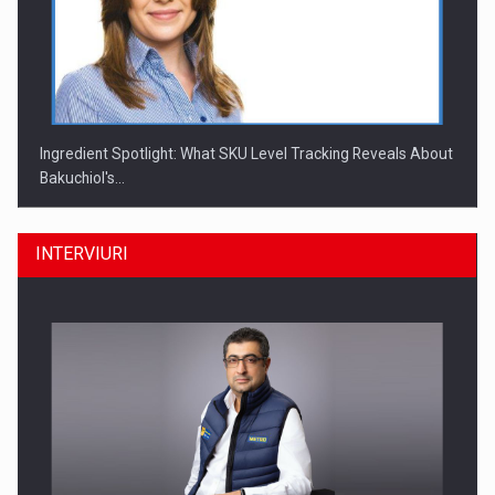
Ingredient Spotlight: What SKU Level Tracking Reveals About
Bakuchiol's…
INTERVIURI
Producatorii si comerciantii care nu se supun noilor