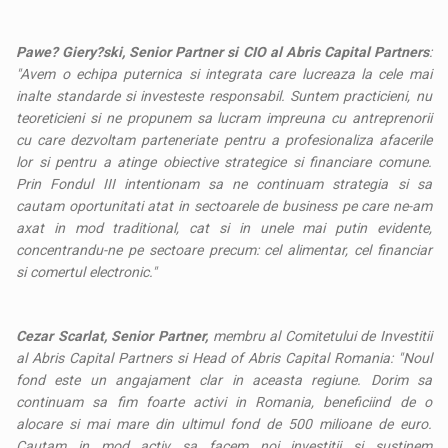
Pawe? Giery?ski, Senior Partner si CIO al Abris Capital Partners
:
"Avem o echipa puternica si integrata care lucreaza la cele mai
inalte standarde si investeste responsabil. Suntem practicieni, nu
teoreticieni si ne propunem sa lucram impreuna cu antreprenorii
cu care dezvoltam parteneriate pentru a profesionaliza afacerile
lor si pentru a atinge obiective strategice si financiare comune.
Prin Fondul III intentionam sa ne continuam strategia si sa
cautam oportunitati atat in sectoarele de business pe care ne-am
axat in mod traditional, cat si in unele mai putin evidente,
concentrandu-ne pe sectoare precum: cel alimentar, cel financiar
si comertul electronic."
Cezar Scarlat, Senior Partner,
membru al Comitetului de Investitii
al Abris Capital Partners si Head of Abris Capital Romania: "Noul
fond este un angajament clar in aceasta regiune. Dorim sa
continuam sa fim foarte activi in Romania, beneficiind de o
alocare si mai mare din ultimul fond de 500 milioane de euro.
Cautam in mod activ sa facem noi investitii si sustinem