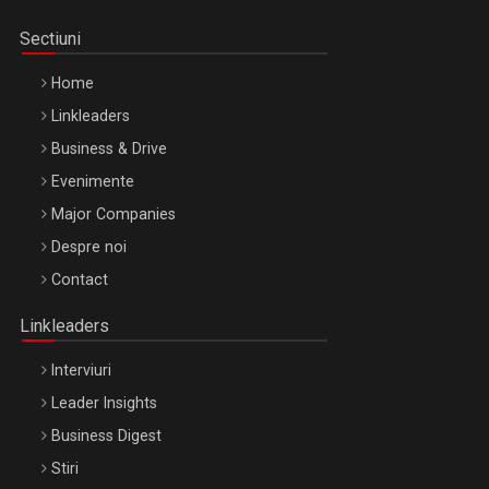
Sectiuni
Home
Linkleaders
Business & Drive
Evenimente
Major Companies
Be Inspired. Make it Happen!, ARTEMIS LETO, ORADEA, 8
Despre noi
Octombrie
Contact
Oradea – 8 Oct 2026
Linkleaders
Interviuri
Leader Insights
Business Digest
Stiri