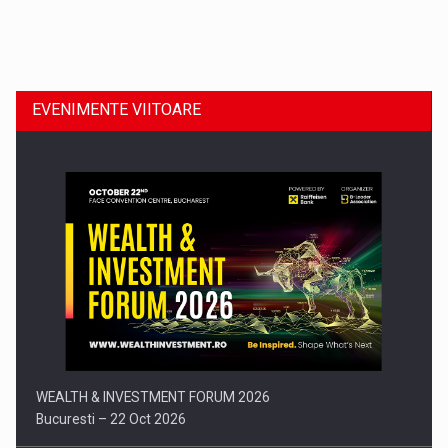
Dinu Bumbacea revine in PwC Romania ca Partener si…
EVENIMENTE VIITOARE
Comunicat de presa: Joburile part-time reincep sa intre pe…
WEALTH & INVESTMENT FORUM 2026
Bucuresti – 22 Oct 2026