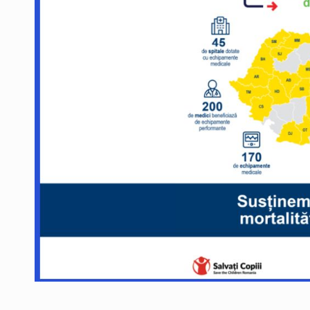
Producatorii si comerciantii care nu se sup
ARTICOLE
LEADERSHIP IN MISCARE
INTERVIURI
CU BATERIILE PERMANENT INCARCATE
INTERVIURI
PUTTING ROMANIAN CORPORATE COMPANI
INTERVIURI
OUR EDGE WILL COME FROM BEING THE M
INTERVIURI
COFFEE IS OUR LOVE LANGUAGE
INTERVIURI
Hard Enduro Piatra Craiului 2026, fueled by
STIRI
Fondul de investitii BoldMind si echipa de 
STIRI
RANGE ROVER DEZVALUIE AL CINCILEA ME
STIRI