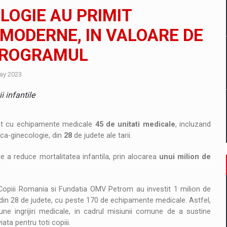
il pentru comanda intr-o gama extinsa de variante atragatoare
OLOGIE AU PRIMIT
MODERNE, IN VALOARE DE
 PROGRAMUL
 Demand
ay 2023
i infantile
tat cu echipamente medicale
45 de unitati medicale
, incluzand
ica-ginecologie, din
28
de judete ale tarii.
de a reduce mortalitatea infantila, prin alocarea
unui milion de
 Copiii Romania si Fundatia OMV Petrom au investit 1 milion de
 din 28 de judete, cu peste 170 de echipamente medicale. Astfel,
e ingrijiri medicale, in cadrul misiunii comune de a sustine
iata pentru toti copiii.