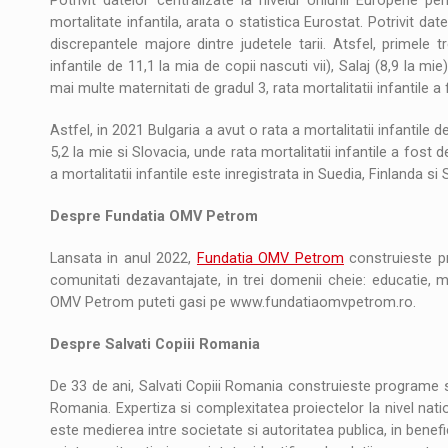
Potrivit datelor centralizate la nivelul Uniunii Europene p
mortalitate infantila, arata o statistica Eurostat. Potrivit date
discrepantele majore dintre judetele tarii. Atsfel, primele t
infantile de 11,1 la mia de copii nascuti vii), Salaj (8,9 la m
mai multe maternitati de gradul 3, rata mortalitatii infantile a 
Astfel, in 2021 Bulgaria a avut o rata a mortalitatii infantile 
5,2 la mie si Slovacia, unde rata mortalitatii infantile a fost 
a mortalitatii infantile este inregistrata in Suedia, Finlanda si 
Despre Fundatia OMV Petrom
Lansata in anul 2022,
Fundatia OMV Petrom
construieste pr
comunitati dezavantajate, in trei domenii cheie: educatie, m
OMV Petrom puteti gasi pe www.fundatiaomvpetrom.ro.
Despre Salvati Copiii Romania
De 33 de ani, Salvati Copiii Romania construieste programe socia
Romania. Expertiza si complexitatea proiectelor la nivel nation
este medierea intre societate si autoritatea publica, in benefici