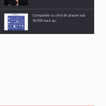
Companiile cu cifra de afaceri sub
50.000 euro au…
Dinu Bumbacea revine in PwC
Romania ca Partener si…
Comunicat de presa: Joburile part-
time reincep sa intre pe…