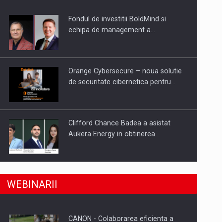
Fondul de investitii BoldMind si
uselor din piata
echipa de management a…
Orange Cybersecure – noua solutie
de securitate cibernetica pentru…
Clifford Chance Badea a asistat
Aukera Energy in obtinerea…
SAPTE PERSONALITATI DIN MEDIUL
a, preiau compania intr-o tranzactie de peste 25…
WEBINARII
DE AFACERI, ACADEMIC SI
INSTITUTIONAL…
CANON - Colaborarea eficienta a