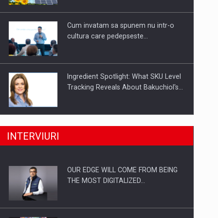
Investitii Digitalizare
Cum invatam sa spunem nu intr-o
cultura care pedepseste…
Ingredient Spotlight: What SKU Level
Tracking Reveals About Bakuchiol's…
Producatorii si comerciantii care nu
INTERVIURI
se supun noilor reglementari…
OUR EDGE WILL COME FROM BEING
Proteinmaxxing and the Future of
THE MOST DIGITALIZED…
Protein Demand