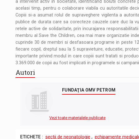
a intervenit activ in societate, identificand solutii concrete pe
acelasi timp, pentru o colaborare viabila cu autoritatile decid
Copiii si-a asumat rolul de supraveghere vigilenta a autorita
publice de durata care sa corecteze cauzele care duc la vuln
retele active de solidaritate, prin incurajarea responsabilitatii
membru al Save the Children, cea mai mare organizatie inde
cuprinde 30 de membri si desfasoara programe in peste 120
fiecare copil, dreptul sau la 5 supravietuire, educatie, pro
importante privind modul in care copiii sunt tratati si produ
3.369.000 de copii au fost implicati in programele si campaniil
Autori
FUNDAŢIA OMV PETROM
Vezi toate materialele publicate
ETICHETE :
sectii de neonatologie
,
echipamente medica