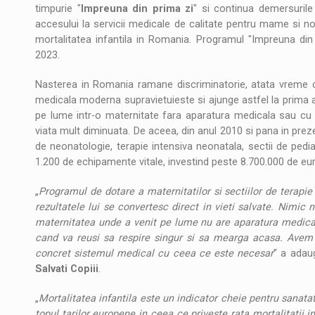
timpurie "
Impreuna din prima zi
" si continua demersurile 
accesului la servicii medicale de calitate pentru mame si n
mortalitatea infantila in Romania. Programul "Impreuna din 
2023.
Nasterea in Romania ramane discriminatorie, atata vreme c
medicala moderna supravietuieste si ajunge astfel la prima a
pe lume intr-o maternitate fara aparatura medicala sau cu
viata mult diminuata. De aceea, din anul 2010 si pana in prezen
de neonatologie, terapie intensiva neonatala, sectii de pediat
1.200 de echipamente vitale, investind peste 8.700.000 de eur
„
Programul de dotare a maternitatilor si sectiilor de terapie 
rezultatele lui se convertesc direct in vieti salvate. Nimi
maternitatea unde a venit pe lume nu are aparatura medicala
cand va reusi sa respire singur si sa mearga acasa. Avem i
concret sistemul medical cu ceea ce este necesar
” a ada
Salvati Copiii
.
„
Mortalitatea infantila este un indicator cheie pentru sanata
topul tarilor europene in ceea ce priveste rata mortalitatii 