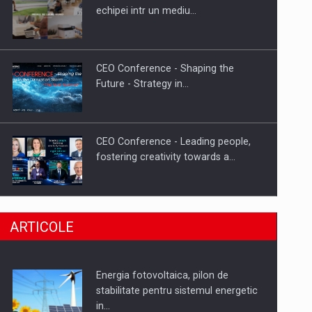
Hard Enduro Piatra Craiului 2026,
echipei intr un mediu…
fueled by benzinariile RO…
CEO Conference - Shaping the
Future - Strategy in…
CEO Conference - Leading people,
fostering creativity towards a…
CEO Conference - Shaping The
ARTICOLE
Future - Technology and…
Energia fotovoltaica, pilon de
Webinar - Business Evolution-
stabilitate pentru sistemul energetic
RETHINK STRATEGY-Finantare
in…