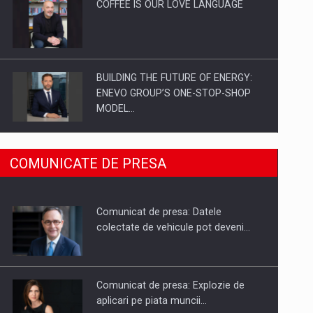
COFFEE IS OUR LOVE LANGUAGE
BUILDING THE FUTURE OF ENERGY:
ENEVO GROUP’S ONE-STOP-SHOP
MODEL…
ROOTED IN ROMANIA, BUILT TO
COMUNICATE DE PRESA
DELIVER TECHNOLOGY FOR THE…
Comunicat de presa: Datele
PUTTING ROMANIAN CORPORATE
colectate de vehicule pot deveni…
COMPANIES ON THE INTERNATIONAL
BUSINESS SCENE
Comunicat de presa: Explozie de
aplicari pe piata muncii…