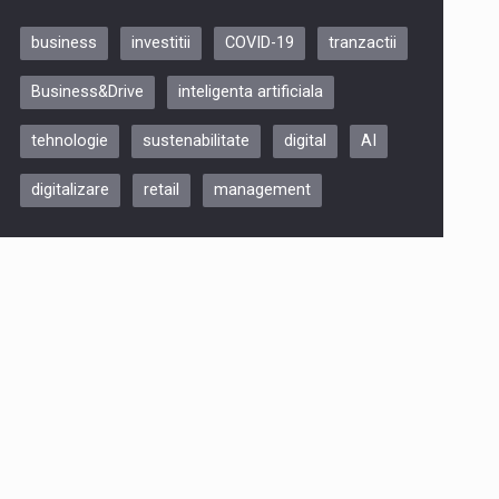
business
investitii
COVID-19
tranzactii
Be Inspired. Make it Happen!,
Business&Drive
inteligenta artificiala
ARTEMIS LETO, ORADEA, 8
Octombrie
tehnologie
sustenabilitate
digital
AI
Oradea – 8 Oct 2026
digitalizare
retail
management