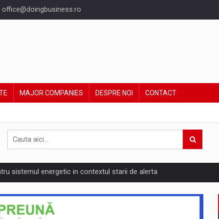
office@doingbusiness.ro
TE
MAJOR COMPANIES
DESPRE NOI
CONTACT
ntru sistemul energetic in contextul starii de alerta
are pedepseste granitele?
ing Reveals About Bakuchiol's Evolution