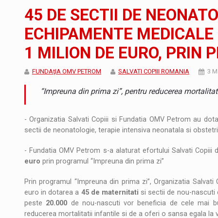
Noul Mercedes-Benz VLE este acum disponib
STIRI
45 DE SECTII DE NEONAT
JAECOO 5 SHS-H a ajuns in Romania
STIRI
ECHIPAMENTE MEDICALE 
1 MILION DE EURO, PRIN
Proteinmaxxing and the Future of Protein
ARTICOLE
FUNDAţIA OMV PETROM
SALVATI COPIII ROMANIA
3 M
“Impreuna din prima zi”, pentru reducerea mortalitati
- Organizatia Salvati Copiii si Fundatia OMV Petrom au do
sectii de neonatologie, terapie intensiva neonatala si obstetr
- Fundatia OMV Petrom s-a alaturat efortului Salvati Copiii 
euro
prin programul “Impreuna din prima zi”
Prin programul “Impreuna din prima zi”, Organizatia Salvati
euro in dotarea a
45 de maternitati
si sectii de nou-nascuti
peste
20.000
de nou-nascuti vor beneficia de cele mai bun
reducerea mortalitatii infantile si de a oferi o sansa egala la v