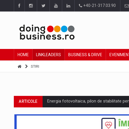
+40-21-317.03.90
HOME
LINKLEADERS
BUSINESS & DRIVE
EVENIMEN
STIRI
Energia fotovoltaica, pilon de stabilitate pe
ARTICOLE
Cum invatam sa spunem nu intr-o cultura c
ARTICOLE
Ingredient Spotlight: What SKU Level Track
ARTICOLE