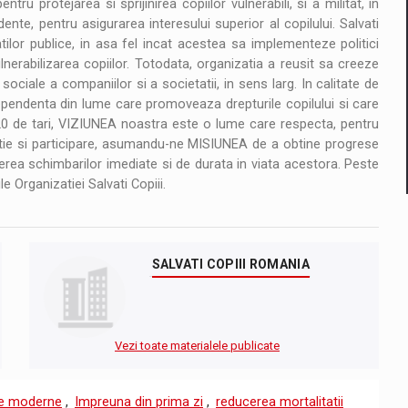
ntru protejarea si sprijinirea copiilor vulnerabili, si a militat, in
ente, pentru asigurarea interesului superior al copilului. Salvati
tilor publice, in asa fel incat acestea sa implementeze politici
erabilizarea copiilor. Totodata, organizatia a reusit sa creeze
 sociale a companiilor si a societatii, in sens larg. In calitate de
pendenta din lume care promoveaza drepturile copilului si care
 de tari, VIZIUNEA noastra este o lume care respecta, pentru
tectie si participare, asumandu-ne MISIUNEA de a obtine progrese
cerea schimbarilor imediate si de durata in viata acestora. Peste
e Organizatiei Salvati Copiii.
SALVATI COPIII ROMANIA
Vezi toate materialele publicate
le moderne
,
Impreuna din prima zi
,
reducerea mortalitatii