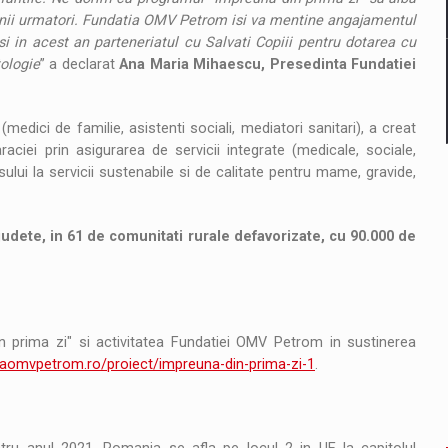
 anii urmatori. Fundatia OMV Petrom isi va mentine angajamentul
 si in acest an parteneriatul cu Salvati Copiii pentru dotarea cu
ologie
” a declarat
Ana Maria Mihaescu, Presedinta Fundatiei
(medici de familie, asistenti sociali, mediatori sanitari), a creat
ciei prin asigurarea de servicii integrate (medicale, sociale,
sului la servicii sustenabile si de calitate pentru mame, gravide,
judete, in 61 de comunitati rurale defavorizate, cu 90.000 de
n prima zi" si activitatea Fundatiei OMV Petrom in sustinerea
tiaomvpetrom.ro/proiect/impreuna-din-prima-zi-1
.