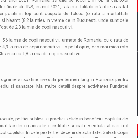
entru anul 2021, Romania se afla pe locul 2 in UE la capitolul
lor finale ale INS, in anul 2021, rata mortalitatii infantile a aratat
rei pozitii in top sunt ocupate de Tulcea (o rata a mortalitatii
ie) si Neamt (8,2 la mie), in vreme ce in Bucuresti, unde sunt cele
fost de 2,3 la mia de copii nascuti vii.
de 5,6 la mia de copii nascuti vii, urmata de Romania, cu o rata de
de 4,9 la mia de copii nascuti vii. La polul opus, cea mai mica rata
Slovenia cu 1,8 la mia de copii nascuti vii.
ograme si sustine investitii pe termen lung in Romania pentru
ediu si sanatate. Mai multe detalii despre activitatea Fundatiei
le, politici publice si practici solide in beneficiul copilului din
al fac din organizatie o institutie sociala esentiala, al carei rol
ul copilului. In cele peste trei decenii de activitate, Salvati Copiii