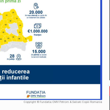
un noilor reglementari UE privind ambalajele pot risca retragerea prod
ES ON THE INTERNATIONAL BUSINESS SCENE
OST DIGITALIZED WHOLESALER IN ROMANIA
 benzinariile RO concept OSCAR – peste 500 de participanti
management a Pall-Ex, liderul pietei de transport paletizat din Romani
MBRU AL FAMILIEI: RANGE ROVER GT
Copyright © Fundatia OMV Petrom & Salvati Copiii Romania