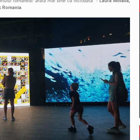
ortului romanesc arata mai bine ca niciodata
.” -
Laura Mihaila,
nk Romania
.