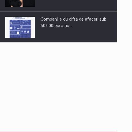
Companiile cu cifra de afaceri sub
50.000 euro au…
Dinu Bumbacea revine in PwC
Romania ca Partener si…
Comunicat de presa: Joburile part-
time reincep sa intre pe…