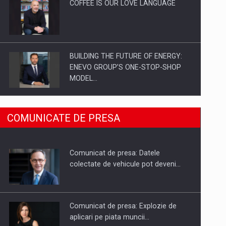
COFFEE IS OUR LOVE LANGUAGE
BUILDING THE FUTURE OF ENERGY:
ENEVO GROUP’S ONE-STOP-SHOP
MODEL…
ROOTED IN ROMANIA, BUILT TO
COMUNICATE DE PRESA
DELIVER TECHNOLOGY FOR THE…
Comunicat de presa: Datele
PUTTING ROMANIAN CORPORATE
colectate de vehicule pot deveni…
COMPANIES ON THE INTERNATIONAL
BUSINESS SCENE
Comunicat de presa: Explozie de
aplicari pe piata muncii…