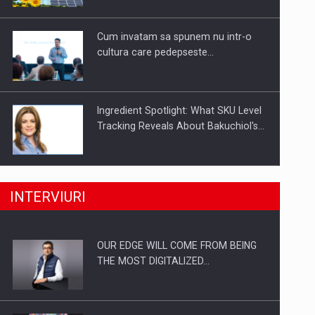
Investitii Digitalizare
Cum invatam sa spunem nu intr-o
cultura care pedepseste…
Ingredient Spotlight: What SKU Level
Tracking Reveals About Bakuchiol's…
Producatorii si comerciantii care nu
INTERVIURI
se supun noilor reglementari…
OUR EDGE WILL COME FROM BEING
Proteinmaxxing and the Future of
THE MOST DIGITALIZED…
Protein Demand