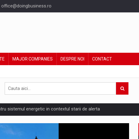
office@doingbusiness.ro
TE
MAJOR COMPANIES
DESPRE NOI
CONTACT
ntru sistemul energetic in contextul starii de alerta
are pedepseste granitele?
ing Reveals About Bakuchiol's Evolution