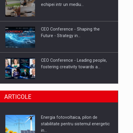
Hard Enduro Piatra Craiului 2026,
echipei intr un mediu…
fueled by benzinariile RO…
CEO Conference - Shaping the
Future - Strategy in…
CEO Conference - Leading people,
fostering creativity towards a…
CEO Conference - Shaping The
ARTICOLE
Future - Technology and…
Energia fotovoltaica, pilon de
Webinar - Business Evolution-
stabilitate pentru sistemul energetic
RETHINK STRATEGY-Finantare
in…