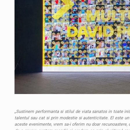
„
Sustinem performanta si stilul de viata sanatos in toate init
talentul sau cat si prin modestie si autenticitate. El este un
aceste evenimente, vrem sa-i oferim nu doar recunoastere, ci