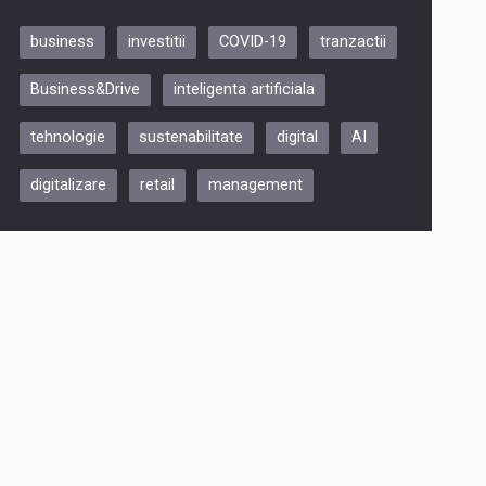
business
investitii
COVID-19
tranzactii
Be Inspired. Make it Happen!,
Business&Drive
inteligenta artificiala
ARTEMIS LETO, ORADEA, 8
Octombrie
tehnologie
sustenabilitate
digital
AI
Oradea – 8 Oct 2026
digitalizare
retail
management