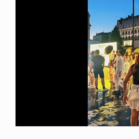
Producatorii si comerciantii care nu se sup
ARTICOLE
LEADERSHIP IN MISCARE
INTERVIURI
CU BATERIILE PERMANENT INCARCATE
INTERVIURI
PUTTING ROMANIAN CORPORATE COMPANI
INTERVIURI
OUR EDGE WILL COME FROM BEING THE M
INTERVIURI
COFFEE IS OUR LOVE LANGUAGE
INTERVIURI
Hard Enduro Piatra Craiului 2026, fueled by
STIRI
Fondul de investitii BoldMind si echipa de 
STIRI
RANGE ROVER DEZVALUIE AL CINCILEA ME
STIRI