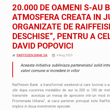
Noul Mercedes-Benz VLE este acum disponib
STIRI
20.000 DE OAMENI S-AU 
JAECOO 5 SHS-H a ajuns in Romania
STIRI
ATMOSFERA CREATA IN 
ORGANIZATE DE RAIFFEIS
Proteinmaxxing and the Future of Protein
ARTICOLE
DESCHISE”, PENTRU A C
DAVID POPOVICI
RAIFFEISEN BANK SA
4 Aug 2025
Aceasta initiativa subliniaza parteneriatul solid in
valori comune si incredere in viitor
Raiffeisen Bank a transformat weekend-ul care tocmai s-a in
zile dupa cucerirea medaliilor de aur la 200 si 100 de met
transmite acestuia un mesaj de apreciere intr-un mod inte
Promenada Urbana”, al carui partener principal este Raiffe
implice in doua evenimente speciale.