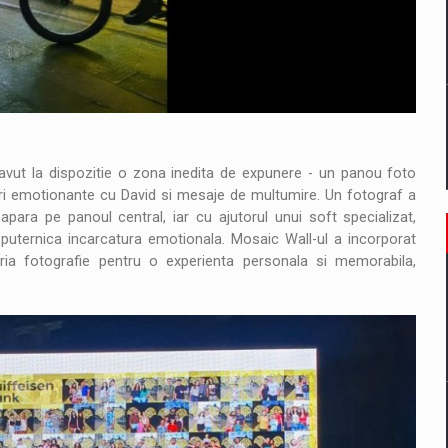
au avut la dispozitie o zona inedita de expunere - un panou foto
turi emotionante cu David si mesaje de multumire. Un fotograf a
apara pe panoul central, iar cu ajutorul unui soft specializat,
 puternica incarcatura emotionala. Mosaic Wall-ul a incorporat
ropria fotografie pentru o experienta personala si memorabila,