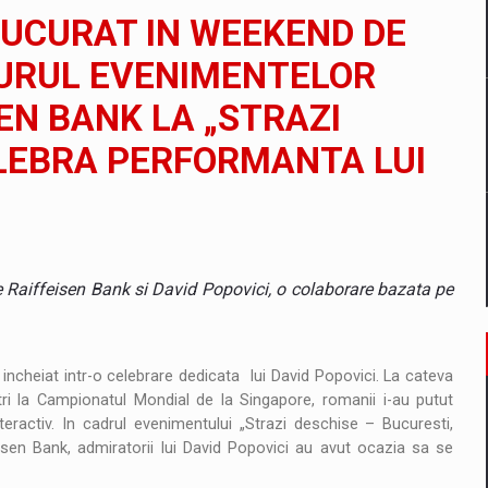
il pentru comanda intr-o gama extinsa de variante atragatoare
BUCURAT IN WEEKEND DE
JURUL EVENIMENTELOR
EN BANK LA „STRAZI
 Demand
ELEBRA PERFORMANTA LUI
tre Raiffeisen Bank si David Popovici, o colaborare bazata pe
cheiat intr-o celebrare dedicata lui David Popovici. La cateva
ri la Campionatul Mondial de la Singapore, romanii i-au putut
ractiv. In cadrul evenimentului „Strazi deschise – Bucuresti,
isen Bank, admiratorii lui David Popovici au avut ocazia sa se