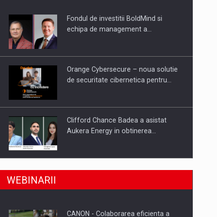
Fondul de investitii BoldMind si
uselor din piata
echipa de management a…
Orange Cybersecure – noua solutie
de securitate cibernetica pentru…
Clifford Chance Badea a asistat
Aukera Energy in obtinerea…
SAPTE PERSONALITATI DIN MEDIUL
a, preiau compania intr-o tranzactie de peste 25…
WEBINARII
DE AFACERI, ACADEMIC SI
INSTITUTIONAL…
CANON - Colaborarea eficienta a