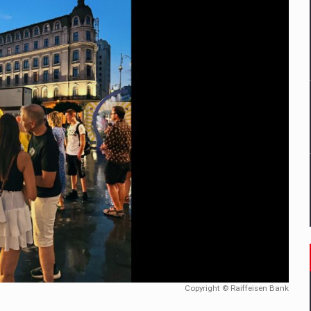
un noilor reglementari UE privind ambalajele pot risca retragerea prod
ES ON THE INTERNATIONAL BUSINESS SCENE
OST DIGITALIZED WHOLESALER IN ROMANIA
 benzinariile RO concept OSCAR – peste 500 de participanti
management a Pall-Ex, liderul pietei de transport paletizat din Romani
MBRU AL FAMILIEI: RANGE ROVER GT
Copyright © Raiffeisen Bank