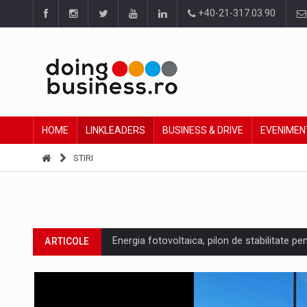
+40-21-317.03.90
HOME
LINKLEADERS
BUSINESS & DRIVE
EVENIMEN
STIRI
Energia fotovoltaica, pilon de stabilitate pe
ARTICOLE
Cum invatam sa spunem nu intr-o cultura c
ARTICOLE
Ingredient Spotlight: What SKU Level Track
ARTICOLE