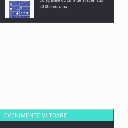
Companiile cu cifra de afaceri sub
50.000 euro au…
Dinu Bumbacea revine in PwC
Romania ca Partener si…
Comunicat de presa: Joburile part-
time reincep sa intre pe…
EVENIMENTE VIITOARE