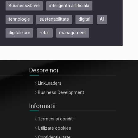
Business&Drive
inteligenta artificiala
ARTEMIS LETO, ORADEA, 8
Octombrie
tehnologie
sustenabilitate
digital
AI
Oradea – 8 Oct 2026
digitalizare
retail
management
Despre noi
LinkLeaders
Business Development
Informatii
Termeni si conditii
Utilizare cookies
Confidentialitate