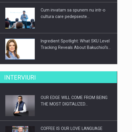
Cum invatam sa spunem nu intr-o
cultura care pedepseste…
Ingredient Spotlight: What SKU Level
Tracking Reveals About Bakuchiol's…
Producatorii si comerciantii care nu
INTERVIURI
se supun noilor reglementari…
OUR EDGE WILL COME FROM BEING
Proteinmaxxing and the Future of
THE MOST DIGITALIZED…
Protein Demand
COFFEE IS OUR LOVE LANGUAGE