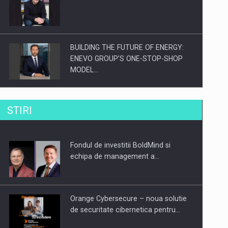
BUILDING THE FUTURE OF ENERGY:
ENEVO GROUP’S ONE-STOP-SHOP
MODEL…
ROOTED IN ROMANIA, BUILT TO
STIRI
DELIVER TECHNOLOGY FOR THE…
Fondul de investitii BoldMind si
PUTTING ROMANIAN CORPORATE
echipa de management a…
COMPANIES ON THE INTERNATIONAL
BUSINESS SCENE
Orange Cybersecure – noua solutie
de securitate cibernetica pentru…