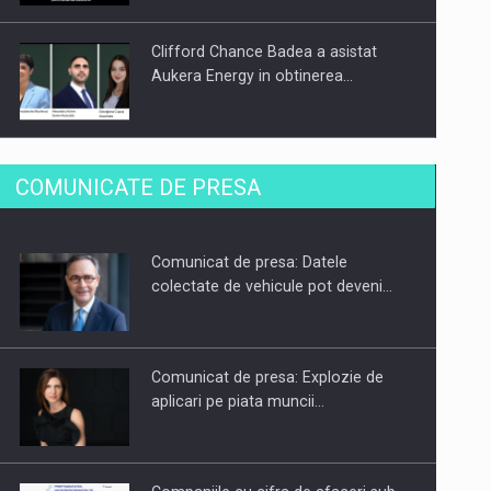
Clifford Chance Badea a asistat
Aukera Energy in obtinerea…
SAPTE PERSONALITATI DIN MEDIUL
COMUNICATE DE PRESA
DE AFACERI, ACADEMIC SI
INSTITUTIONAL…
Comunicat de presa: Datele
Hard Enduro Piatra Craiului 2026,
colectate de vehicule pot deveni…
fueled by benzinariile RO…
Comunicat de presa: Explozie de
aplicari pe piata muncii…