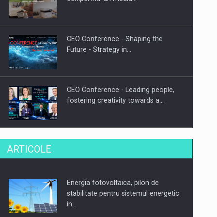
CEO Conference - Shaping the
Future - Strategy in…
CEO Conference - Leading people,
fostering creativity towards a…
CEO Conference - Shaping The
ARTICOLE
Future - Technology and…
Energia fotovoltaica, pilon de
Webinar - Business Evolution-
stabilitate pentru sistemul energetic
RETHINK STRATEGY-Finantare
in…
Investitii Digitalizare