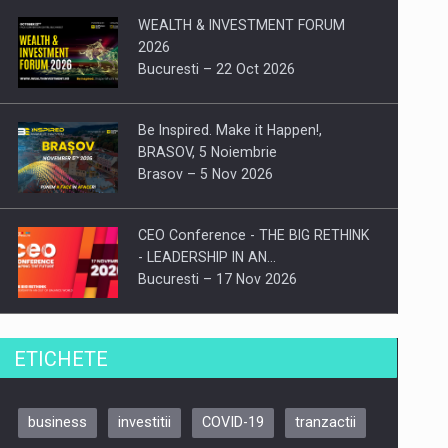
WEALTH & INVESTMENT FORUM
2026
Bucuresti – 22 Oct 2026
Be Inspired. Make it Happen!,
BRASOV, 5 Noiembrie
Brasov – 5 Nov 2026
CEO Conference - THE BIG RETHINK
- LEADERSHIP IN AN…
Bucuresti – 17 Nov 2026
Be Inspired. Make it Happen!, CLUJ, 9
ETICHETE
Decembrie
Cluj-Napoca – 9 Dec 2026
business
investitii
COVID-19
tranzactii
Be Inspired. Make it Happen!,