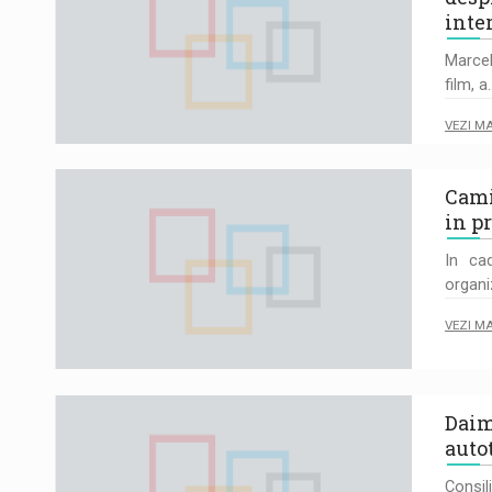
inte
Marcel
film, a
VEZI M
Cami
in p
In cad
organi
VEZI M
Daim
auto
Consil