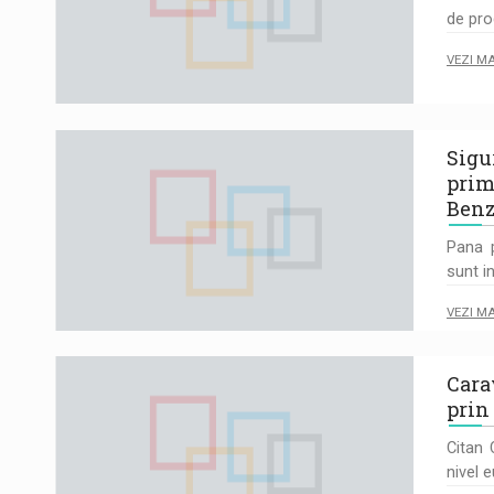
de pro
VEZI M
Sigu
prim
Ben
Pana 
sunt i
VEZI M
Cara
prin
Citan 
nivel 