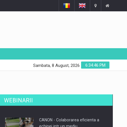
6:34:46 PM
Sambata, 8 August, 2026
WEBINARII
CANON - Colaborarea eficienta a
echipei intr un mediu…