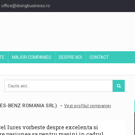
office@doingbusiness.ro
TE
MAJOR COMPANIES
DESPRE NOI
CONTACT
-
DES-BENZ ROMANIA SRL)
Vezi profilul companiei
el Iures vorbeste despre excelenta si
re pasiunea sa pentru masini in cadrul