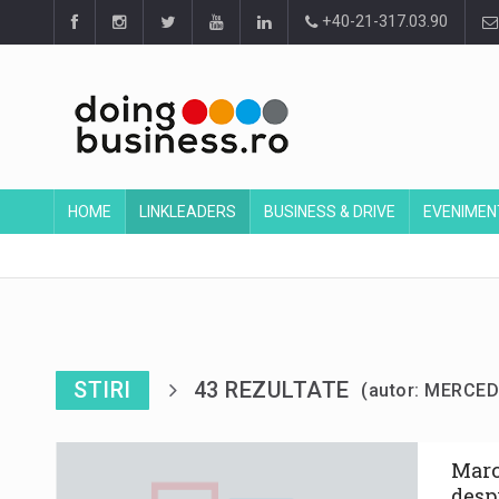
+40-21-317.03.90
HOME
LINKLEADERS
BUSINESS & DRIVE
EVENIMEN
STIRI
43 REZULTATE
(autor: MERCE
Marc
desp