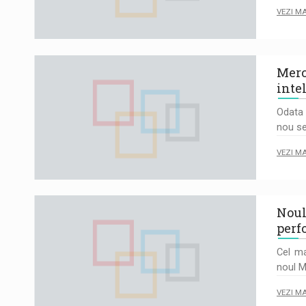
VEZI M
Merc
inte
Odata 
nou s
VEZI M
Noul
perf
Cel m
noul 
VEZI M