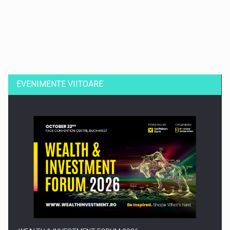
Dinu Bumbacea revine in PwC Romania ca Partener si…
EVENIMENTE VIITOARE
Comunicat de presa: Joburile part-time reincep sa intre pe…