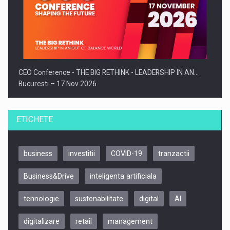
CEO Conference - THE BIG RETHINK - LEADERSHIP IN AN…
Bucuresti – 17 Nov 2026
ETICHETE
business
investitii
COVID-19
tranzactii
Business&Drive
inteligenta artificiala
tehnologie
sustenabilitate
digital
AI
digitalizare
retail
management
Be Inspired. Make it Happen!, CLUJ, 9 Decembrie