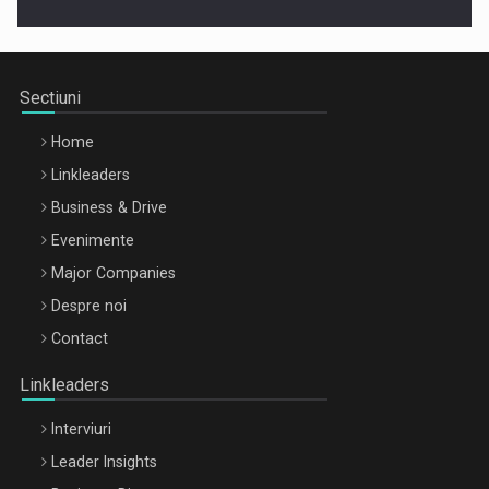
Cluj-Napoca – 9 Dec 2026
Sectiuni
Home
Linkleaders
Business & Drive
Evenimente
Major Companies
Be Inspired. Make it Happen!, ARTEMIS LETO, ORADEA, 8
Despre noi
Octombrie
Contact
Oradea – 8 Oct 2026
Linkleaders
Interviuri
Leader Insights