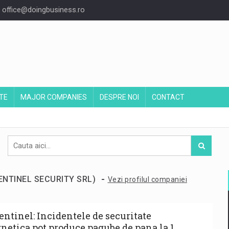
office@doingbusiness.ro
TE
MAJOR COMPANIES
DESPRE NOI
CONTACT
-
SENTINEL SECURITY SRL)
Vezi profilul companiei
Sentinel: Incidentele de securitate
rnetica pot produce pagube de pana la 1