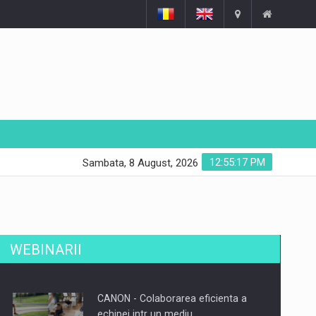
12:55:18 PM
Sambata, 8 August, 2026
WEBINARII
CANON - Colaborarea eficienta a
echipei intr un mediu…