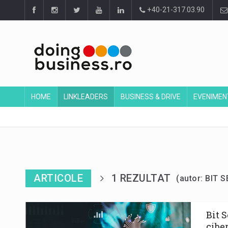
+40-21-317.03.90
HOME
LINKLEADERS
BUSINESS & DRIVE
EVENIMEN
ARTICOLE
1 REZULTAT
(autor: BIT 
Bit 
cibe