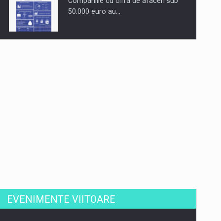
Companiile cu cifra de afaceri sub
50.000 euro au…
Dinu Bumbacea revine in PwC
Romania ca Partener si…
Comunicat de presa: Joburile part-
time reincep sa intre pe…
EVENIMENTE VIITOARE