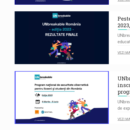
Pest
2023
UNbre
educat
VEZI M
UNbr
insc
pro
UNbrea
de exp
VEZI M