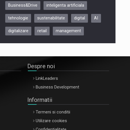
Business&Drive
inteligenta artificiala
ARTEMIS LETO, ORADEA, 8
Octombrie
tehnologie
sustenabilitate
digital
AI
Oradea – 8 Oct 2026
digitalizare
retail
management
Despre noi
LinkLeaders
Business Development
Informatii
Termeni si conditii
Utilizare cookies
Confidentialitate