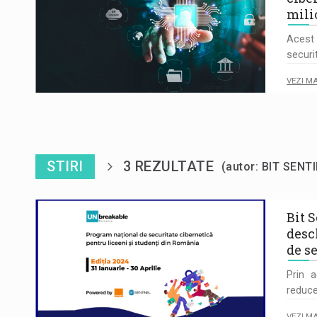
mili
Acest 
securi
VEZI M
STIRI
3 REZULTATE
(autor: BIT SEN
Bit 
desc
de s
Prin a
reduce
VEZI M