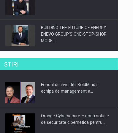
BUILDING THE FUTURE OF ENERGY:
ENEVO GROUP’S ONE-STOP-SHOP
MODEL…
ROOTED IN ROMANIA, BUILT TO
STIRI
DELIVER TECHNOLOGY FOR THE…
Fondul de investitii BoldMind si
PUTTING ROMANIAN CORPORATE
echipa de management a…
COMPANIES ON THE INTERNATIONAL
BUSINESS SCENE
Orange Cybersecure – noua solutie
de securitate cibernetica pentru…