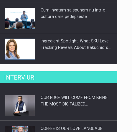
Cum invatam sa spunem nu intr-o
cultura care pedepseste…
Ingredient Spotlight: What SKU Level
Tracking Reveals About Bakuchiol's…
Producatorii si comerciantii care nu
INTERVIURI
se supun noilor reglementari…
OUR EDGE WILL COME FROM BEING
Proteinmaxxing and the Future of
THE MOST DIGITALIZED…
Protein Demand
COFFEE IS OUR LOVE LANGUAGE