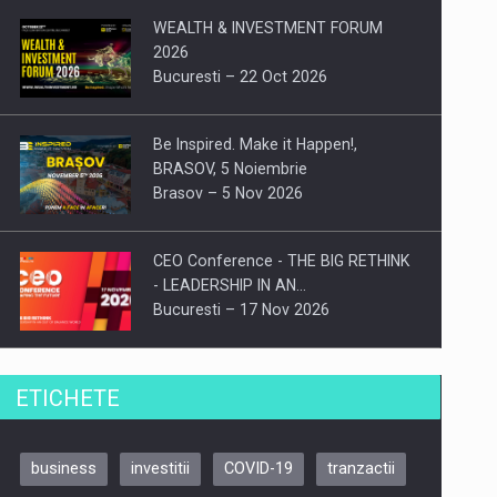
WEALTH & INVESTMENT FORUM
2026
Bucuresti – 22 Oct 2026
Be Inspired. Make it Happen!,
BRASOV, 5 Noiembrie
Brasov – 5 Nov 2026
CEO Conference - THE BIG RETHINK
- LEADERSHIP IN AN…
Bucuresti – 17 Nov 2026
Be Inspired. Make it Happen!, CLUJ, 9
ETICHETE
Decembrie
Cluj-Napoca – 9 Dec 2026
business
investitii
COVID-19
tranzactii
Be Inspired. Make it Happen!,