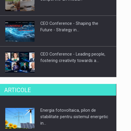
CEO Conference - Shaping the
Future - Strategy in…
CEO Conference - Leading people,
fostering creativity towards a…
CEO Conference - Shaping The
ARTICOLE
Future - Technology and…
Energia fotovoltaica, pilon de
Webinar - Business Evolution-
stabilitate pentru sistemul energetic
RETHINK STRATEGY-Finantare
in…
Investitii Digitalizare