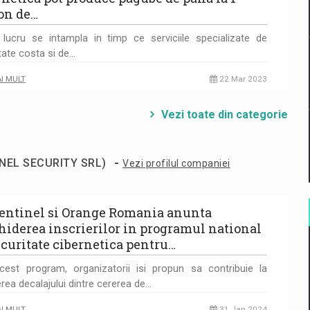
on de…
lucru se intampla in timp ce serviciile specializate de
tate costa si de…
AI MULT
22 Mar 2023
Vezi toate din categorie
-
TINEL SECURITY SRL)
Vezi profilul companiei
Sentinel si Orange Romania anunta
hiderea inscrierilor in programul national
ecuritate cibernetica pentru…
cest program, organizatorii isi propun sa contribuie la
rea decalajului dintre cererea de…
AI MULT
31 Jan 2024