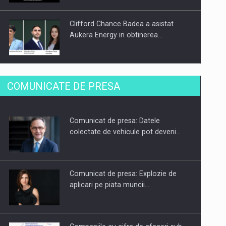
Clifford Chance Badea a asistat
Aukera Energy in obtinerea…
SAPTE PERSONALITATI DIN MEDIUL
COMUNICATE DE PRESA
DE AFACERI, ACADEMIC SI
INSTITUTIONAL…
Comunicat de presa: Datele
Hard Enduro Piatra Craiului 2026,
colectate de vehicule pot deveni…
fueled by benzinariile RO…
Comunicat de presa: Explozie de
aplicari pe piata muncii…