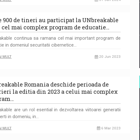
e 900 de tineri au participat la UNbreakable
, cel mai complex program de educatie…
akable continua sa ramana cel mai important program de
ie in domeniul securitatii cibernetice…
AI MULT
20 Jun 2023
eakable Romania deschide perioada de
rieri la editia din 2023 a celui mai complex
gram…
kable are un rol esential in dezvoltarea viitoarei generatii
erti in domeniu, in…
AI MULT
6 Mar 2023