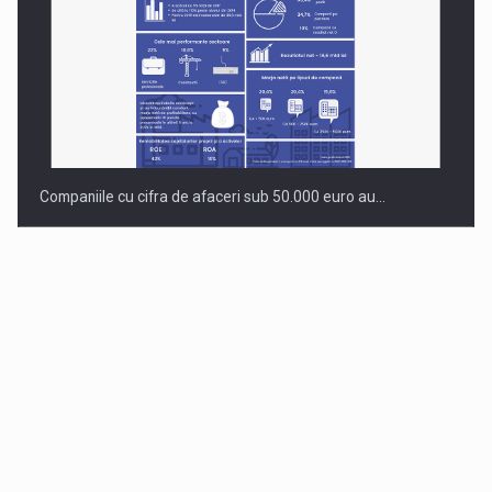
Companiile cu cifra de afaceri sub 50.000 euro au…