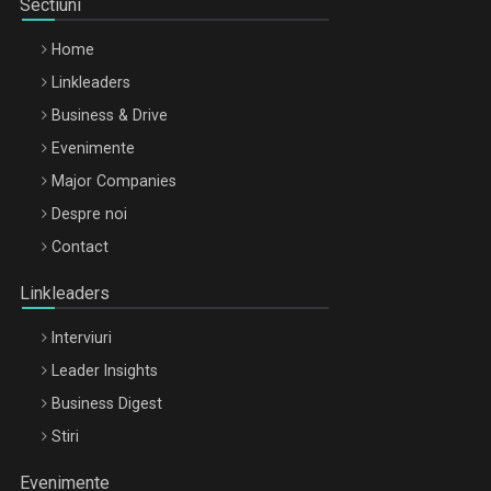
Sectiuni
Home
Linkleaders
Business & Drive
Evenimente
Major Companies
Be Inspired. Make it Happen!, ARTEMIS LETO, ORADEA, 8
Despre noi
Octombrie
Contact
Oradea – 8 Oct 2026
Linkleaders
Interviuri
Leader Insights
Business Digest
Stiri
Evenimente