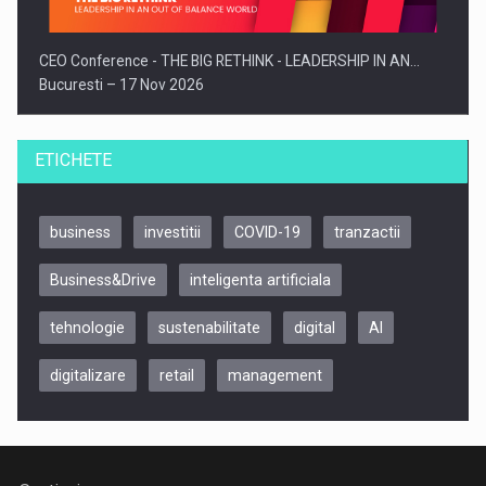
CEO Conference - THE BIG RETHINK - LEADERSHIP IN AN…
Bucuresti – 17 Nov 2026
ETICHETE
business
investitii
COVID-19
tranzactii
Business&Drive
inteligenta artificiala
tehnologie
sustenabilitate
digital
AI
digitalizare
retail
management
Be Inspired. Make it Happen!, CLUJ, 9 Decembrie
Cluj-Napoca – 9 Dec 2026