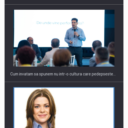
Webinar - Business Evolution-RETHINK STRATEGY-Finantare
Investitii Digitalizare
Cum invatam sa spunem nu intr-o cultura care pedepseste…