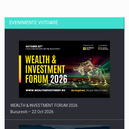
Dinu Bumbacea revine in PwC Romania ca Partener si…
EVENIMENTE VIITOARE
Comunicat de presa: Joburile part-time reincep sa intre pe…
WEALTH & INVESTMENT FORUM 2026
Bucuresti – 22 Oct 2026