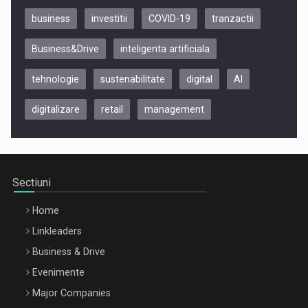
business
investitii
COVID-19
tranzactii
Business&Drive
inteligenta artificiala
tehnologie
sustenabilitate
digital
AI
digitalizare
retail
management
Be Inspired. Make it Happen!, CLUJ, 9 Decembrie
Cluj-Napoca – 9 Dec 2026
Sectiuni
Home
Linkleaders
Business & Drive
Evenimente
Major Companies