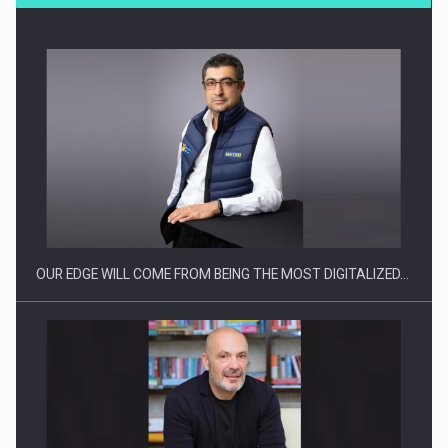
Producatorii si comerciantii care nu se supun noilor
reglementari…
OUR EDGE WILL COME FROM BEING THE MOST DIGITALIZED…