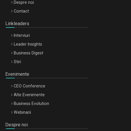
Be Inspired. Make it Happen!, ARTEMIS LETO, ORADEA, 8
Despre noi
Octombrie
Contact
Oradea – 8 Oct 2026
Linkleaders
Interviuri
Leader Insights
Business Digest
Stiri
Evenimente
CEO Conference
Alte Evenimente
Business Evolution
Webinarii
Despre noi