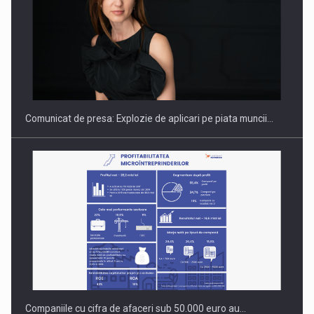
Hard Enduro Piatra Craiului 2026, fueled by benzinariile RO…
Comunicat de presa: Explozie de aplicari pe piata muncii…
Companiile cu cifra de afaceri sub 50.000 euro au…