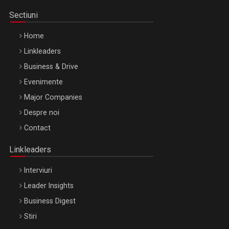
Sectiuni
Home
Linkleaders
Business & Drive
Evenimente
Major Companies
Be Inspired. Make it Happen!, ARTEMIS LETO, ORADEA, 8
Despre noi
Octombrie
Contact
Oradea – 8 Oct 2026
Linkleaders
Interviuri
Leader Insights
Business Digest
Stiri