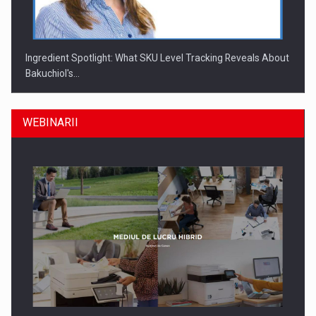
Ingredient Spotlight: What SKU Level Tracking Reveals About
Bakuchiol's…
WEBINARII
Producatorii si comerciantii care nu se supun noilor
reglementari…