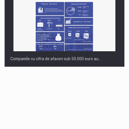
Companiile cu cifra de afaceri sub 50.000 euro au…