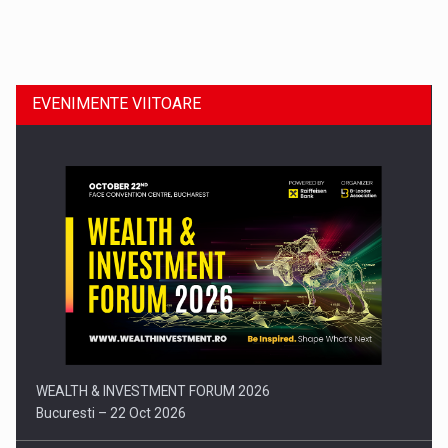
Dinu Bumbacea revine in PwC Romania ca Partener si…
EVENIMENTE VIITOARE
Comunicat de presa: Joburile part-time reincep sa intre pe…
WEALTH & INVESTMENT FORUM 2026
Bucuresti – 22 Oct 2026