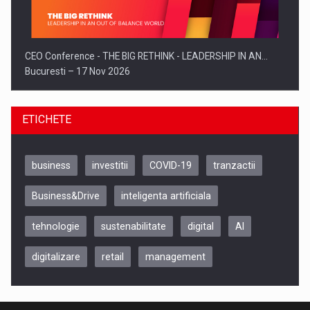
CEO Conference - THE BIG RETHINK - LEADERSHIP IN AN…
Bucuresti – 17 Nov 2026
ETICHETE
business
investitii
COVID-19
tranzactii
Business&Drive
inteligenta artificiala
tehnologie
sustenabilitate
digital
AI
digitalizare
retail
management
Be Inspired. Make it Happen!, CLUJ, 9 Decembrie
Cluj-Napoca – 9 Dec 2026