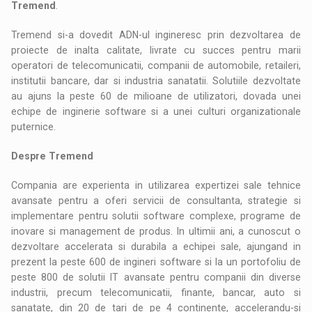
Tremend
.
Tremend si-a dovedit ADN-ul ingineresc prin dezvoltarea de
proiecte de inalta calitate, livrate cu succes pentru marii
operatori de telecomunicatii, companii de automobile, retaileri,
institutii bancare, dar si industria sanatatii. Solutiile dezvoltate
au ajuns la peste 60 de milioane de utilizatori, dovada unei
echipe de inginerie software si a unei culturi organizationale
puternice.
Despre Tremend
Compania are experienta in utilizarea expertizei sale tehnice
avansate pentru a oferi servicii de consultanta, strategie si
implementare pentru solutii software complexe, programe de
inovare si management de produs. In ultimii ani, a cunoscut o
dezvoltare accelerata si durabila a echipei sale, ajungand in
prezent la peste 600 de ingineri software si la un portofoliu de
peste 800 de solutii IT avansate pentru companii din diverse
industrii, precum telecomunicatii, finante, bancar, auto si
sanatate, din 20 de tari de pe 4 continente, accelerandu-si