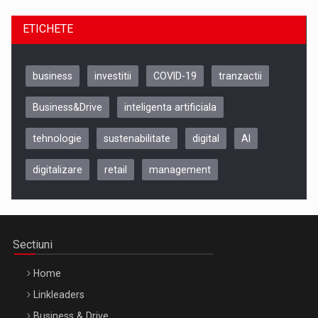
ETICHETE
business
investitii
COVID-19
tranzactii
Business&Drive
inteligenta artificiala
tehnologie
sustenabilitate
digital
AI
digitalizare
retail
management
Be Inspired. Make it Happen!, CLUJ, 9 Decembrie
Cluj-Napoca – 9 Dec 2026
Sectiuni
Home
Linkleaders
Business & Drive