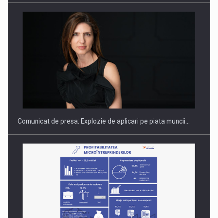
Hard Enduro Piatra Craiului 2026, fueled by benzinariile RO…
Comunicat de presa: Explozie de aplicari pe piata muncii…