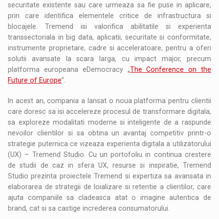
securitate existente sau care urmeaza sa fie puse in aplicare,
prin care identifica elementele critice de infrastructura si
blocajele. Tremend isi valorifica abilitatile si experienta
transsectoriala in big data, aplicatii, securitate si conformitate,
instrumente proprietare, cadre si acceleratoare, pentru a oferi
solutii avansate la scara larga, cu impact major, precum
platforma europeana eDemocracy „
The Conference on the
Future of Europe
”.
In acest an, compania a lansat o noua platforma pentru clientii
care doresc sa isi accelereze procesul de transformare digitala,
sa exploreze modalitati moderne si inteligente de a raspunde
nevoilor clientilor si sa obtina un avantaj competitiv printr-o
strategie puternica ce vizeaza experienta digitala a utilizatorului
(UX) – Tremend Studio. Cu un portofoliu in continua crestere
de studii de caz in sfera UX, resurse si inspiratie, Tremend
Studio prezinta proiectele Tremend si expertiza sa avansata in
elaborarea de strategii de loializare si retentie a clientilor, care
ajuta companiile sa cladeasca atat o imagine autentica de
brand, cat si sa castige increderea consumatorului.