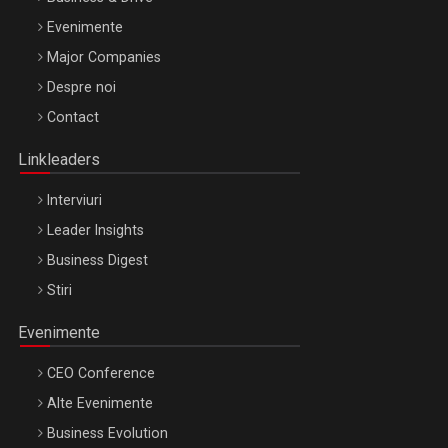
Evenimente
Major Companies
Be Inspired. Make it Happen!, ARTEMIS LETO, ORADEA, 8
Despre noi
Octombrie
Contact
Oradea – 8 Oct 2026
Linkleaders
Interviuri
Leader Insights
Business Digest
Stiri
Evenimente
CEO Conference
Alte Evenimente
Business Evolution