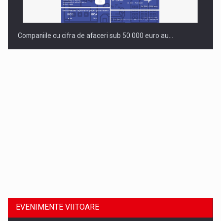
Companiile cu cifra de afaceri sub 50.000 euro au…
Dinu Bumbacea revine in PwC Romania ca Partener si…
EVENIMENTE VIITOARE