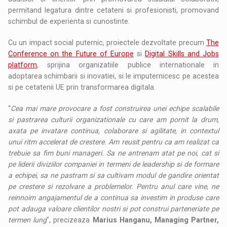
permitand legatura dintre cetateni si profesionisti, promovand
schimbul de experienta si cunostinte.
Cu un impact social puternic, proiectele dezvoltate precum
The
Conference on the Future of Europe
si
Digital Skills and Jobs
platform
, sprijina organizatiile publice internationale in
adoptarea schimbarii si inovatiei, si le imputernicesc pe acestea
si pe cetatenii UE prin transformarea digitala.
“
Cea mai mare provocare a fost construirea unei echipe scalabile
si pastrarea culturii organizationale cu care am pornit la drum,
axata pe invatare continua, colaborare si agilitate, in contextul
unui ritm accelerat de crestere. Am reusit pentru ca am realizat ca
trebuie sa fim buni manageri. Sa ne antrenam atat pe noi, cat si
pe liderii diviziilor companiei in termeni de leadership si de formare
a echipei, sa ne pastram si sa cultivam modul de gandire orientat
pe crestere si rezolvare a problemelor. Pentru anul care vine, ne
reinnoim angajamentul de a continua sa investim in produse care
pot adauga valoare clientilor nostri si pot construi parteneriate pe
termen lung
”, precizeaza
Marius Hanganu, Managing Partner,