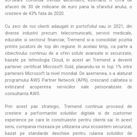
afaceri de 30 de milioane de euro pana la sfarsitul anului, o
crestere de 43% fata de 2020.
Cu zeci de noi clienti adaugati in portofoliul sau in 2021, din
diverse industrii precum telecomunicatii, servicii medicale,
educatie si sectorul financiar, Tremend si-a consolidat pozitia
printre jucatorii de top din regiune. In acelasi timp, ca parte a
obiectivului continuu de a oferi solutii avansate si securizate,
bazate pe tehnologia Cloud, in acest an Tremend a devenit
partener certificat Microsoft Gold, plasandu-se in top 1% intre
partenerii Microsoft la nivel mondial. De asemenea, s-a alaturat
programului AWS Partner Network (APN), crescand calitatea si
extinzand acoperirea serviciilor sale personalizate de
consultanta AWS.
Prin acest pas strategic, Tremend continua procesul de
crestere a performantei solutiilor digitale si de customer
experience pe care le construieste pentru clientii sai. In acest
sens, compania mizeaza pe utilizarea unui ecosistem securizat,
bazat pe standarde deschise pentru rularea solutiilor de