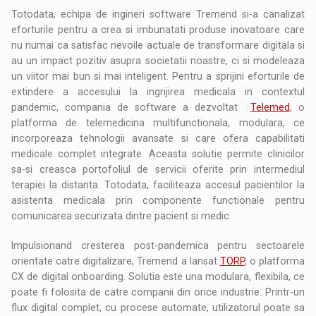
Totodata, echipa de ingineri software Tremend si-a canalizat
eforturile pentru a crea si imbunatati produse inovatoare care
nu numai ca satisfac nevoile actuale de transformare digitala si
au un impact pozitiv asupra societatii noastre, ci si modeleaza
un viitor mai bun si mai inteligent. Pentru a sprijini eforturile de
extindere a accesului la ingrijirea medicala in contextul
pandemic, compania de software a dezvoltat
Telemed
, o
platforma de telemedicina multifunctionala, modulara, ce
incorporeaza tehnologii avansate si care ofera capabilitati
medicale complet integrate. Aceasta solutie permite clinicilor
sa-si creasca portofoliul de servicii oferite prin intermediul
terapiei la distanta. Totodata, faciliteaza accesul pacientilor la
asistenta medicala prin componente functionale pentru
comunicarea securizata dintre pacient si medic.
Impulsionand cresterea post-pandemica pentru sectoarele
orientate catre digitalizare, Tremend a lansat
TORP
, o platforma
CX de digital onboarding. Solutia este una modulara, flexibila, ce
poate fi folosita de catre companii din orice industrie. Printr-un
flux digital complet, cu procese automate, utilizatorul poate sa