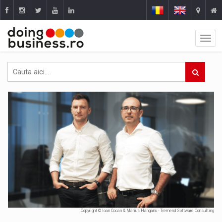
Copyright © Ioan Cocan & Marius Hanganu - Tremend Software Consulting