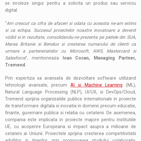
se inroleze singur pentru a solicita un produs sau serviciu
digital.
“
Am crescut ca cifra de afaceri si odata cu aceasta ne-am extins
si ca echipa. Succesul proiectelor noastre inovatoare a devenit
vizibil si in rezultate, consolidandu-ne prezenta pe pietele din SUA,
Marea Britanie si Benelux si cresterea numarului de clienti ca
urmare a parteneriatelor cu Microsoft, AWS, Mastercard si
Salesforce
”, mentioneaza
Ioan Cocan, Managing Partner,
Tremend
.
Prin expertiza sa avansata de dezvoltare software utilizand
tehnologii avansate, precum
AI si Machine Learning
(ML),
Natural Language Processing (NLP), UI/UX, si DevOps/Cloud,
Tremend sprijina organizatiile publice internationale in proiecte
de transformare digitala si inovatia in domenii precum educatie,
finante, guvernare publica si relatia cu cetatenii. De asemenea,
compania este implicata in proiecte majore pentru institutiile
UE, cu acoperire Europeana si impact asupra a milioane de
cetateni ai Uniunii. Proiectele sprijina cresterea competitivitatii
adultilor si tinerilor prin promovarea studiului colaborativ,