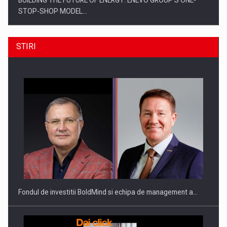
BUILDING THE FUTURE OF ENERGY: ENEVO GROUP’S ONE-
STOP-SHOP MODEL…
STIRI
ROOTED IN ROMANIA, BUILT TO DELIVER TECHNOLOGY FOR
THE…
Fondul de investitii BoldMind si echipa de management a…