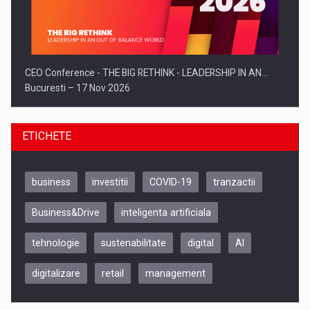
CEO Conference - THE BIG RETHINK - LEADERSHIP IN AN…
Bucuresti – 17 Nov 2026
ETICHETE
business
investitii
COVID-19
tranzactii
Business&Drive
inteligenta artificiala
tehnologie
sustenabilitate
digital
AI
digitalizare
retail
management
Be Inspired. Make it Happen!, CLUJ, 9 Decembrie
Cluj-Napoca – 9 Dec 2026