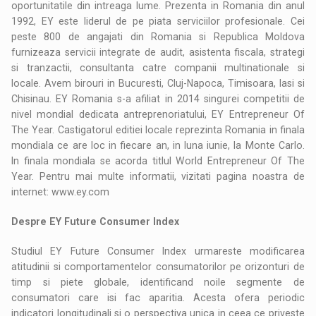
oportunitatile din intreaga lume. Prezenta in Romania din anul
1992, EY este liderul de pe piata serviciilor profesionale. Cei
peste 800 de angajati din Romania si Republica Moldova
furnizeaza servicii integrate de audit, asistenta fiscala, strategi
si tranzactii, consultanta catre companii multinationale si
locale. Avem birouri in Bucuresti, Cluj-Napoca, Timisoara, Iasi si
Chisinau. EY Romania s-a afiliat in 2014 singurei competitii de
nivel mondial dedicata antreprenoriatului, EY Entrepreneur Of
The Year. Castigatorul editiei locale reprezinta Romania in finala
mondiala ce are loc in fiecare an, in luna iunie, la Monte Carlo.
In finala mondiala se acorda titlul World Entrepreneur Of The
Year. Pentru mai multe informatii, vizitati pagina noastra de
internet: www.ey.com
Despre EY Future Consumer Index
Studiul EY Future Consumer Index urmareste modificarea
atitudinii si comportamentelor consumatorilor pe orizonturi de
timp si piete globale, identificand noile segmente de
consumatori care isi fac aparitia. Acesta ofera periodic
indicatori longitudinali si o perspectiva unica in ceea ce priveste