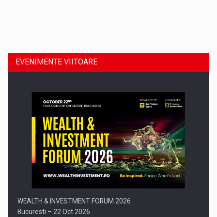
Dinu Bumbacea revine in PwC Romania ca Partener si…
EVENIMENTE VIITOARE
Comunicat de presa: Joburile part-time reincep sa intre pe…
WEALTH & INVESTMENT FORUM 2026
Bucuresti – 22 Oct 2026