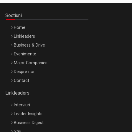
Sectiuni
Home
Linkleaders
Business & Drive
Evenimente
Major Companies
Be Inspired. Make it Happen!, ARTEMIS LETO, ORADEA, 8
Despre noi
Octombrie
Contact
Oradea – 8 Oct 2026
Linkleaders
Interviuri
Leader Insights
Business Digest
Stiri