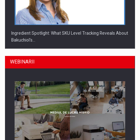
Ingredient Spotlight: What SKU Level Tracking Reveals About
Bakuchiol's…
WEBINARII
Producatorii si comerciantii care nu se supun noilor
reglementari…