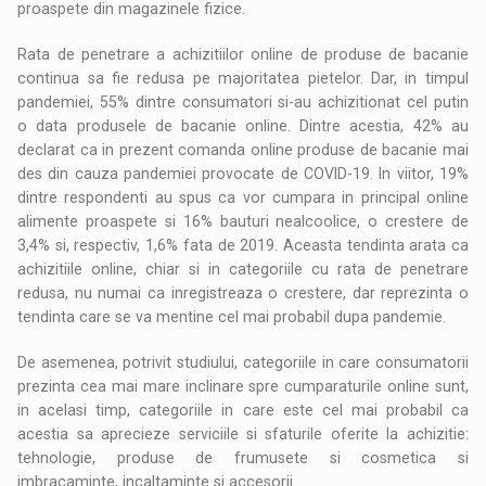
proaspete din magazinele fizice.
Rata de penetrare a achizitiilor online de produse de bacanie
continua sa fie redusa pe majoritatea pietelor. Dar, in timpul
pandemiei, 55% dintre consumatori si-au achizitionat cel putin
o data produsele de bacanie online. Dintre acestia, 42% au
declarat ca in prezent comanda online produse de bacanie mai
des din cauza pandemiei provocate de COVID-19. In viitor, 19%
dintre respondenti au spus ca vor cumpara in principal online
alimente proaspete si 16% bauturi nealcoolice, o crestere de
3,4% si, respectiv, 1,6% fata de 2019. Aceasta tendinta arata ca
achizitiile online, chiar si in categoriile cu rata de penetrare
redusa, nu numai ca inregistreaza o crestere, dar reprezinta o
tendinta care se va mentine cel mai probabil dupa pandemie.
De asemenea, potrivit studiului, categoriile in care consumatorii
prezinta cea mai mare inclinare spre cumparaturile online sunt,
in acelasi timp, categoriile in care este cel mai probabil ca
acestia sa aprecieze serviciile si sfaturile oferite la achizitie:
tehnologie, produse de frumusete si cosmetica si
imbracaminte, incaltaminte si accesorii.