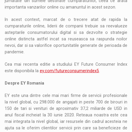
jumatate din sumele destinate cumparaturilor, ceea ce arata
importanta vanzarilor online cu amanuntul in acest sezon.
In acest context, marcat de o trecere atat de rapida la
cumparaturile online, liderii de companii trebuie sa reevalueze
asteptarile consumatorului digital si sa dezvolte o strategie
online distincta astfel incat sa reuseasca sa raspunda noilor
nevoi, dar si sa valorifice oportunitatile generate de perioada de
pandemie.
Cea mai recenta editie a studiului EY Future Consumer Index
este disponibila la
ey.com/futureconsumerindex5
.
Despre EY Romania
EY este una dintre cele mai mari firme de servicii profesionale
la nivel global, cu 298.000 de angajati in peste 700 de birouri in
150 de tari si venituri de aproximativ 37,2 miliarde de USD in
anul fiscal incheiat la 30 iunie 2020. Reteaua noastra este cea
mai integrata la nivel global, iar resursele din cadrul acesteia ne
ajuta sa le oferim clientilor servicii prin care sa beneficieze de