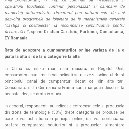
operatiuni touchless, continut personalizat si campanii de
marketing automatizate. Urmatorul pas natural este de a-si
dezvolta programele de loialitate de la mecanismele generale
"castiga si cheltuieste", la recompense semnificative pentru
fiecare client
", spune
Cristian Carstoiu, Partener, Consultanta,
EY Romania
.
Rata de adoptare a cumparaturilor online variaza de la o
piata la alta si de la o categorie la alta
In China si, intr-o mai mica masura, in Regatul Unit,
consumatorii sunt mult mai inclinati sa utilizeze online-ul drept
principalul canal de cumparaturi decat cei din alte tari.
Consumatorii din Germania si Franta sunt mai putin deschisi la
aceasta idee, se arata in studiu.
In general, respondentii au indicat electrocasnicele si produsele
din zona de tehnologie (53%) drept categoria de produse pe
care le vor achizitiona in principal online, dar vor continua sa
prefere cumpararea bauturilor si a produselor alimentare