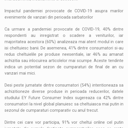
Impactul pandemiei provocate de COVID-19 asupra marilor
evenimente de vanzari din perioada sarbatorilor
Ca urmare a pandemiei provocate de COVID-19, 40% dintre
respondenti au inregistrat o scadere a veniturilor, iar
majoritatea acestora (60%) analizeaza mai atent modul in care
isi cheltuiesc banii. De asemenea, 41% dintre consumatori si-au
redus cheltuielile pe produse neesentiale, iar 46% au amanat
achizitia sau inlocuirea articolelor mai scumpe. Aceste tendinte
indica un potential sezon de cumparaturi de final de an cu
vanzari mai mici.
Desi peste jumatate dintre consumatori (54%) intentioneaza sa
achizitioneze diverse produse in perioada reducerilor, datele
studiului EY Future Consumer Index sugereaza ca 42% dintre
consumatori la nivel global planuiesc sa cheltuiasca mai putin in
sezonul de cumparaturi comparativ cu anul trecut.
Dintre cei care vor participa, 91% vor cheltui online cel putin