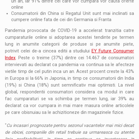
un an, iar 91% dintre cei care vor cumpara vor cauta oferte
online
Consumatorii din China si Regatul Unit sunt mai inclinati sa
cumpere online fata de cei din Germania si Franta
Pandemia provocata de COVID-19 a accelerat tranzitia catre
cumparaturile online si adoptarea acestei tendinte pe termen
lung in anumite categorii de produse si pe anumite piete,
potrivit celei de-a cincea editii a studiului
EY Future Consumer
Index
. Peste o treime (37%) dintre cei 14.467 de consumatori
intervievati au declarat ca pandemia va continua sa le afecteze
vietile timp de cel putin inca un an. Acest procent creste la 43%
in Europa si la 66% in Japonia, in timp ce consumatorii din India
(19%) si China (18%) sunt semnificativ mai optimisti. La nivel
global, respondentii consumatori considera ca modul in care
fac cumparaturi se va schimba pe termen lung, iar 39% au
declarat ca vor cumpara in mai mare masura online articolele
pe care obisnuiau sa le achizitioneze din magazinele fizice.
"
Cu incasari prognozate pentru sezonul vacantelor mai mici decat
de obicei, companiile din retail trebuie sa urmareasca cu atentie
linia profitabilitatii, in timp ce continua sa investeasca in