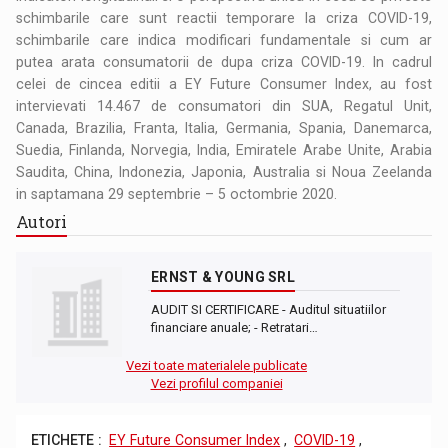
schimbarile care sunt reactii temporare la criza COVID-19,
schimbarile care indica modificari fundamentale si cum ar
putea arata consumatorii de dupa criza COVID-19. In cadrul
celei de cincea editii a EY Future Consumer Index, au fost
intervievati 14.467 de consumatori din SUA, Regatul Unit,
Canada, Brazilia, Franta, Italia, Germania, Spania, Danemarca,
Suedia, Finlanda, Norvegia, India, Emiratele Arabe Unite, Arabia
Saudita, China, Indonezia, Japonia, Australia si Noua Zeelanda
in saptamana 29 septembrie – 5 octombrie 2020.
Autori
ERNST & YOUNG SRL
AUDIT SI CERTIFICARE - Auditul situatiilor
financiare anuale; - Retratari…
Vezi toate materialele publicate
Vezi profilul companiei
ETICHETE :
EY Future Consumer Index
,
COVID-19
,