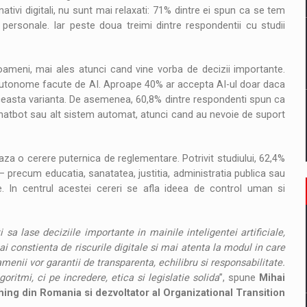
nativi digitali, nu sunt mai relaxati: 71% dintre ei spun ca se tem
personale. Iar peste doua treimi dintre respondentii cu studii
oameni, mai ales atunci cand vine vorba de decizii importante.
 autonome facute de AI. Aproape 40% ar accepta AI-ul doar daca
aceasta varianta. De asemenea, 60,8% dintre respondenti spun ca
chatbot sau alt sistem automat, atunci cand au nevoie de suport
za o cerere puternica de reglementare. Potrivit studiului, 62,4%
– precum educatia, sanatatea, justitia, administratia publica sau
ge. In centrul acestei cereri se afla ideea de control uman si
 sa lase deciziile importante in mainile inteligentei artificiale,
 constienta de riscurile digitale si mai atenta la modul in care
menii vor garantii de transparenta, echilibru si responsabilitate.
oritmi, ci pe incredere, etica si legislatie solida
”, spune
Mihai
ng din Romania si dezvoltator al Organizational Transition