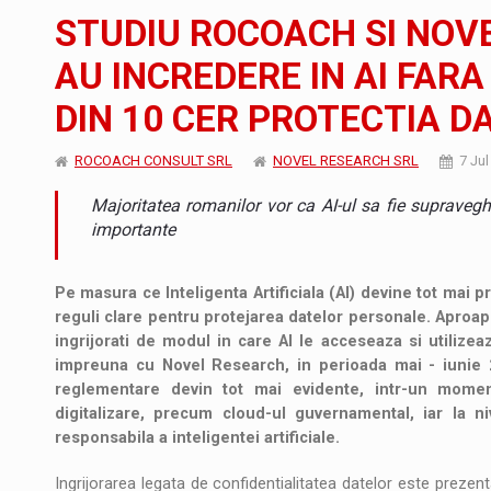
Noul Mercedes-Benz VLE este acum disponib
STIRI
STUDIU ROCOACH SI NOV
JAECOO 5 SHS-H a ajuns in Romania
STIRI
AU INCREDERE IN AI FAR
DIN 10 CER PROTECTIA D
Proteinmaxxing and the Future of Protein
ARTICOLE
ROCOACH CONSULT SRL
NOVEL RESEARCH SRL
7 Jul
Majoritatea romanilor vor ca AI-ul sa fie supraveg
importante
Pe masura ce Inteligenta Artificiala (AI) devine tot mai p
reguli clare pentru protejarea datelor personale. Aproa
ingrijorati de modul in care AI le acceseaza si utilize
impreuna cu Novel Research, in perioada mai - iunie 2
reglementare devin tot mai evidente, intr-un mom
digitalizare, precum cloud-ul guvernamental, iar la n
responsabila a inteligentei artificiale.
Ingrijorarea legata de confidentialitatea datelor este prezent