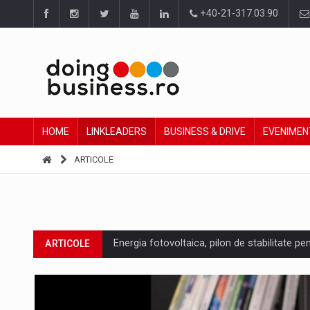
+40-21-317.03.90
HOME
LINKLEADERS
BUSINESS & DRIVE
EVENIMEN
ARTICOLE
Energia fotovoltaica, pilon de stabilitate pe
ARTICOLE
Cum invatam sa spunem nu intr-o cultura c
ARTICOLE
Ingredient Spotlight: What SKU Level Track
ARTICOLE