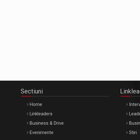
Sectiuni
Linkle
Home
Interv
Linkleaders
Leade
Business & Drive
Busin
Evenimente
Stiri