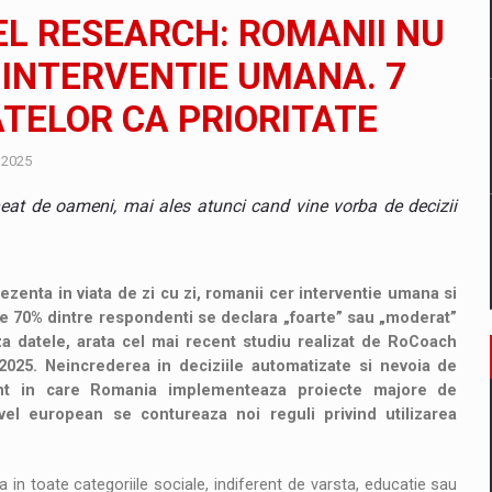
il pentru comanda intr-o gama extinsa de variante atragatoare
EL RESEARCH: ROMANII NU
A INTERVENTIE UMANA. 7
ATELOR CA PRIORITATE
 Demand
 2025
heat de oameni, mai ales atunci cand vine vorba de decizii
rezenta in viata de zi cu zi, romanii cer interventie umana si
pe 70% dintre respondenti se declara „foarte” sau „moderat”
aza datele, arata cel mai recent studiu realizat de RoCoach
025. Neincrederea in deciziile automatizate si nevoia de
ent in care Romania implementeaza proiecte majore de
ivel european se contureaza noi reguli privind utilizarea
a in toate categoriile sociale, indiferent de varsta, educatie sau