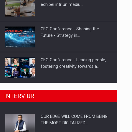
Proteinmaxxing and the Future of
echipei intr un mediu…
Protein Demand
CEO Conference - Shaping the
Future - Strategy in…
CEO Conference - Leading people,
fostering creativity towards a…
CEO Conference - Shaping The
INTERVIURI
Future - Technology and…
OUR EDGE WILL COME FROM BEING
Webinar - Business Evolution-
THE MOST DIGITALIZED…
RETHINK STRATEGY-Finantare