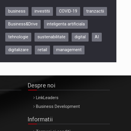
business
investitii
COVID-19
tranzactii
Be Inspired. Make it Happen!,
Business&Drive
inteligenta artificiala
ARTEMIS LETO, ORADEA, 8
Octombrie
tehnologie
sustenabilitate
digital
AI
Oradea – 8 Oct 2026
digitalizare
retail
management
Despre noi
LinkLeaders
Business Development
Informatii