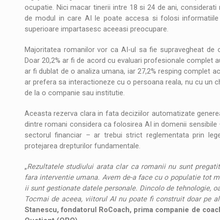
ocupatie. Nici macar tinerii intre 18 si 24 de ani, considerati 
de modul in care AI le poate accesa si folosi informatiile 
superioare impartasesc aceeasi preocupare.
Majoritatea romanilor vor ca AI-ul sa fie supravegheat de 
Doar 20,2% ar fi de acord cu evaluari profesionale complet
ar fi dublat de o analiza umana, iar 27,2% resping complet 
ar prefera sa interactioneze cu o persoana reala, nu cu un 
de la o companie sau institutie.
Aceasta rezerva clara in fata deciziilor automatizate generea
dintre romani considera ca folosirea AI in domenii sensibile 
sectorul financiar – ar trebui strict reglementata prin le
protejarea drepturilor fundamentale.
„
Rezultatele studiului arata clar ca romanii nu sunt pregatiti
fara interventie umana. Avem de-a face cu o populatie tot mai
ii sunt gestionate datele personale. Dincolo de tehnologie, oa
Tocmai de aceea, viitorul AI nu poate fi construit doar pe alg
Stanescu, fondatorul RoCoach, prima companie de coachi