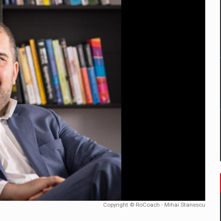
un noilor reglementari UE privind ambalajele pot risca retragerea prod
ES ON THE INTERNATIONAL BUSINESS SCENE
OST DIGITALIZED WHOLESALER IN ROMANIA
 benzinariile RO concept OSCAR – peste 500 de participanti
management a Pall-Ex, liderul pietei de transport paletizat din Romani
MBRU AL FAMILIEI: RANGE ROVER GT
Copyright © RoCoach - Mihai Stanescu