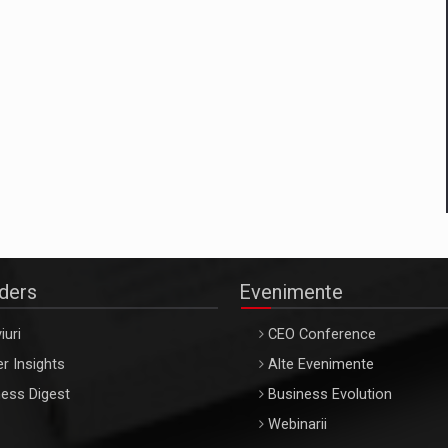
aders
Evenimente
iuri
CEO Conference
r Insights
Alte Evenimente
ess Digest
Business Evolution
Webinarii