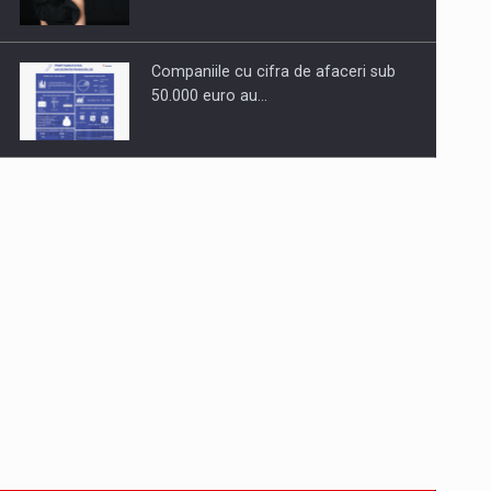
Companiile cu cifra de afaceri sub
50.000 euro au…
Dinu Bumbacea revine in PwC
Romania ca Partener si…
Comunicat de presa: Joburile part-
time reincep sa intre pe…