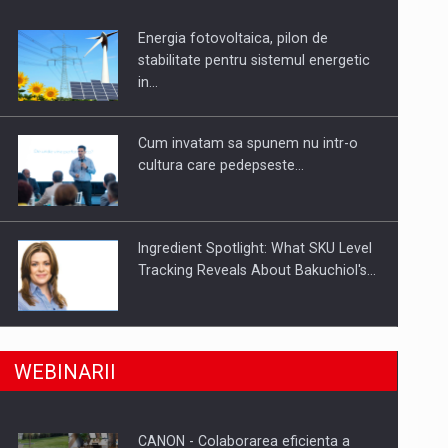
Energia fotovoltaica, pilon de
uselor din piata
stabilitate pentru sistemul energetic
in…
Cum invatam sa spunem nu intr-o
cultura care pedepseste…
Ingredient Spotlight: What SKU Level
Tracking Reveals About Bakuchiol's…
Producatorii si comerciantii care nu
a, preiau compania intr-o tranzactie de peste 25…
WEBINARII
se supun noilor reglementari…
CANON - Colaborarea eficienta a