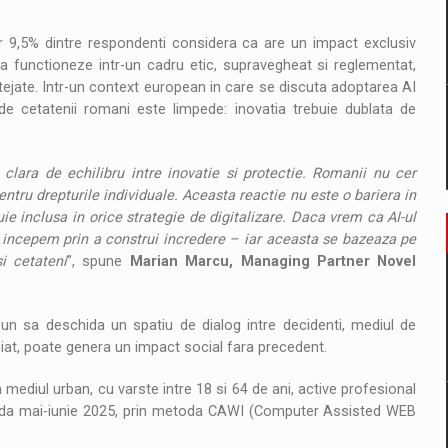
r 9,5% dintre respondenti considera ca are un impact exclusiv
a functioneze intr-un cadru etic, supravegheat si reglementat,
rotejate. Intr-un context european in care se discuta adoptarea AI
de cetatenii romani este limpede: inovatia trebuie dublata de
clara de echilibru intre inovatie si protectie. Romanii nu cer
entru drepturile individuale. Aceasta reactie nu este o bariera in
ie inclusa in orice strategie de digitalizare. Daca vrem ca AI-ul
sa incepem prin a construi incredere – iar aceasta se bazeaza pe
i cetateni
”, spune
Marian Marcu, Managing Partner Novel
pun sa deschida un spatiu de dialog intre decidenti, mediul de
ropiat, poate genera un impact social fara precedent.
mediul urban, cu varste intre 18 si 64 de ani, active profesional
rioada mai-iunie 2025, prin metoda CAWI (Computer Assisted WEB