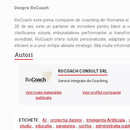
Despre RoCoach
RoCoach este prima companie de coaching din Romania si lid
20 de ani, este un partener de incredere pentru liderii si org
clarificarea viziunii, imbunatatirea performantei si transfo
acreditati, RoCoach ofera solutii personalizate, adaptate p
eficient si a unor echipe aliniate strategic. Mai multe informa
Autori
ROCOACH CONSULT SRL
Servicii integrate de Coaching.
Vezi toate materialele
Vezi profilul companiei
publicate
ETICHETE :
AI
,
protectia datelor
,
Inteligenta Artificiala
,
studiu
,
educatia
,
sanatatea
,
justitia
,
administratia publ