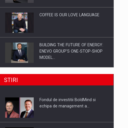
Investitii Digitalizare
COFFEE IS OUR LOVE LANGUAGE
BUILDING THE FUTURE OF ENERGY:
ENEVO GROUP’S ONE-STOP-SHOP
MODEL…
ROOTED IN ROMANIA, BUILT TO
STIRI
DELIVER TECHNOLOGY FOR THE…
Fondul de investitii BoldMind si
PUTTING ROMANIAN CORPORATE
echipa de management a…
COMPANIES ON THE INTERNATIONAL
BUSINESS SCENE