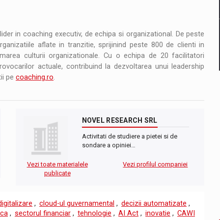
er in coaching executiv, de echipa si organizational. De peste
anizatiile aflate in tranzitie, sprijinind peste 800 de clienti in
rmarea culturii organizationale. Cu o echipa de 20 facilitatori
rovocarilor actuale, contribuind la dezvoltarea unui leadership
tii pe
coaching.ro
.
NOVEL RESEARCH SRL
Activitati de studiere a pietei si de
sondare a opiniei…
Vezi toate materialele
Vezi profilul companiei
publicate
digitalizare
,
cloud-ul guvernamental
,
decizii automatizate
,
ica
,
sectorul financiar
,
tehnologie
,
AI Act
,
inovatie
,
CAWI