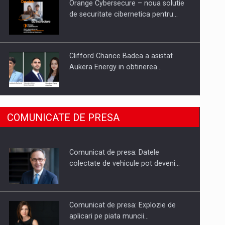
Orange Cybersecure – noua solutie
de securitate cibernetica pentru…
Clifford Chance Badea a asistat
Aukera Energy in obtinerea…
SAPTE PERSONALITATI DIN MEDIUL
COMUNICATE DE PRESA
DE AFACERI, ACADEMIC SI
INSTITUTIONAL…
Comunicat de presa: Datele
Hard Enduro Piatra Craiului 2026,
colectate de vehicule pot deveni…
fueled by benzinariile RO…
Comunicat de presa: Explozie de
aplicari pe piata muncii…