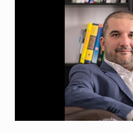
Producatorii si comerciantii care nu se sup
ARTICOLE
LEADERSHIP IN MISCARE
INTERVIURI
CU BATERIILE PERMANENT INCARCATE
INTERVIURI
PUTTING ROMANIAN CORPORATE COMPANI
INTERVIURI
OUR EDGE WILL COME FROM BEING THE M
INTERVIURI
COFFEE IS OUR LOVE LANGUAGE
INTERVIURI
Hard Enduro Piatra Craiului 2026, fueled by
STIRI
Fondul de investitii BoldMind si echipa de 
STIRI
RANGE ROVER DEZVALUIE AL CINCILEA ME
STIRI