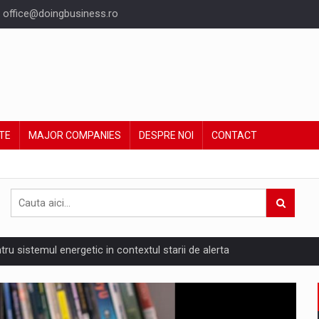
office@doingbusiness.ro
TE
MAJOR COMPANIES
DESPRE NOI
CONTACT
ntru sistemul energetic in contextul starii de alerta
are pedepseste granitele?
ing Reveals About Bakuchiol's Evolution