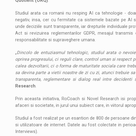
Quotient (ORQ)
.
Studiul arata ca romanii nu resping AI ca tehnologie - doa
negativ, insa, cer cu fermitate ca sistemele bazate pe AI s
unde deciziile sunt transparente, iar drepturile individuale p
Act si revizuirea reglementarilor GDPR, mesajul transmis 
responsabilitate si supraveghere umana.
„
Dincolo de entuziasmul tehnologic, studiul arata o nevoie 
oprirea progresului, ci reguli clare, control uman si respect p
calea dezvoltarii, ci o forma de maturitate sociala care trebu
sa devina parte a vietii noastre de zi cu zi, atunci trebuie 
transparenta, reglementare si dialog real intre decidenti s
Research
.
Prin aceasta initiativa, RoCoach si Novel Research isi pro
afaceri si societate, in jurul unui subiect care, in viitorul ap
Studiul a fost realizat pe un esantion de 800 de persoane din 
si utilizatoare de internet. Datele au fost colectate in pe
Interviews).