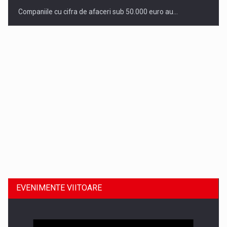
Companiile cu cifra de afaceri sub 50.000 euro au…
Dinu Bumbacea revine in PwC Romania ca Partener si…
EVENIMENTE VIITOARE