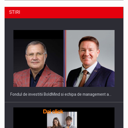
STIRI
ROOTED IN ROMANIA, BUILT TO DELIVER TECHNOLOGY FOR
THE…
Fondul de investitii BoldMind si echipa de management a…