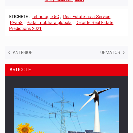
ETICHETE :
tehnologie 5G
,
Real Estate-as-a-Service
,
REaaS
,
Piata imobiliara globala
,
Deloitte Real Estate
Predictions 2021
ANTERIOR
URMATOR
ARTICOLE