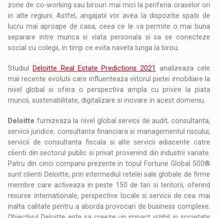
zone de co-working sau birouri mai mici la periferia oraselor ori
in alte regiuni. Astfel, angajatii vor avea la dispozitie spatii de
lucru mai aproape de casa, ceea ce le va permite o mai buna
separare intre munca si viata personala si sa se conecteze
social cu colegii, in timp ce evita naveta lunga la birou.
Studiul
Deloitte Real Estate Predictions 2021
analizeaza cele
mai recente evolutii care influenteaza viitorul pietei imobiliare la
nivel global si ofera o perspectiva ampla cu privire la piata
muncii, sustenabilitate, digitalizare si inovare in acest domeniu.
Deloitte
furnizeaza la nivel global servicii de audit, consultanta,
servicii juridice, consultanta financiara si managementul riscului,
servicii de consultanta fiscala si alte servicii adiacente catre
clienti din sectorul public si privat provenind din industrii variate.
Patru din cinci companii prezente in topul Fortune Global 500®
sunt clienti Deloitte, prin intermediul retelei sale globale de firme
membre care activeaza in peste 150 de tari si teritorii, oferind
resurse internationale, perspective locale si servicii de cea mai
inalta calitate pentru a aborda provocari de business complexe.
Obiectivul Deloitte este sa creeze un impact vizibil in societate