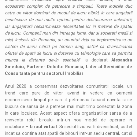
ecosistem complex de petrecere a timpului. Toate indiciile duc
catre un viitor dominat de modul de lucru hibrid, in care angajatii
beneficiaza de mai multe optiuni pentru desfasurarea activitatii,
iar angajatorii reexamineaza necesitatile lor in materie de spatiu
de lucru. Companii mari din intreaga lume, dar si societati medii si
mici, inclusiv din Romania, au anuntat deja ca implementeaza un
sistem de lucru hibrid pe termen lung, astfel ca diversificarea
ofertei de spatii de lucru si dotarea cu tehnologie care sa permita
munca la distanta devin esentiale
”, a declarat
Alexandra
Smedoiu, Partener Deloitte Romania, Lider al Serviciilor de
Consultanta pentru sectorul Imobiliar
.
Anul 2020 a consemnat dezvoltarea comunitatii locale, un
trend care pare de viitor, avand in vedere ca oamenii
economisesc timpul pe care il petreceau facand naveta si se
bucura de sansa de a petrece mai mult timp conectati la zona
in care locuiesc. Acest aspect ofera organizatiilor sansa de a
reinventa rolul biroului intr-un nou model de operare in
imobiliare –
biroul virtual
. Si sediul fizic va fi diversificat, astfel
incat sa contina atat spatii de birouri intr-un sediu central, cat si