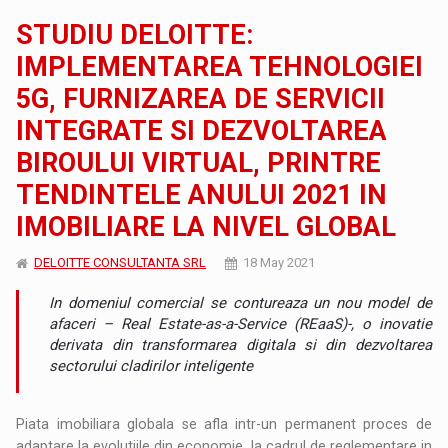
STUDIU DELOITTE:
IMPLEMENTAREA TEHNOLOGIEI
5G, FURNIZAREA DE SERVICII
INTEGRATE SI DEZVOLTAREA
BIROULUI VIRTUAL, PRINTRE
TENDINTELE ANULUI 2021 IN
IMOBILIARE LA NIVEL GLOBAL
DELOITTE CONSULTANTA SRL
18 May 2021
In domeniul comercial se contureaza un nou model de
afaceri – Real Estate-as-a-Service (REaaS)-, o inovatie
derivata din transformarea digitala si din dezvoltarea
sectorului cladirilor inteligente
Piata imobiliara globala se afla intr-un permanent proces de
adaptare la evolutiile din economie, la cadrul de reglementare in