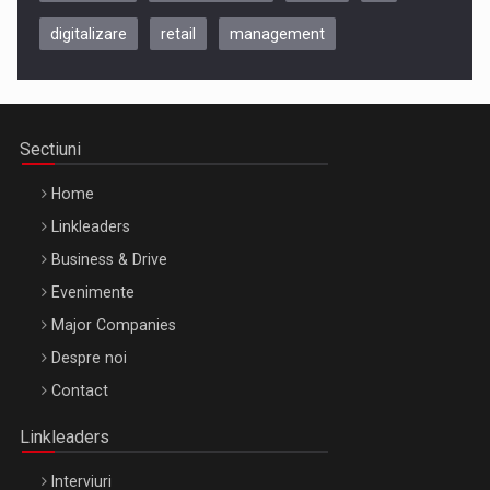
digitalizare
retail
management
Be Inspired. Make it Happen!, CLUJ, 9 Decembrie
Cluj-Napoca – 9 Dec 2026
Sectiuni
Home
Linkleaders
Business & Drive
Evenimente
Major Companies
Be Inspired. Make it Happen!, ARTEMIS LETO, ORADEA, 8
Despre noi
Octombrie
Contact
Oradea – 8 Oct 2026
Linkleaders
Interviuri