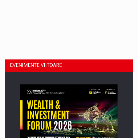
Dinu Bumbacea revine in PwC Romania ca Partener si…
EVENIMENTE VIITOARE
Comunicat de presa: Joburile part-time reincep sa intre pe…