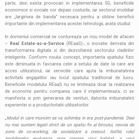
parte, desi exista provocari in implementarea 5G, beneficiile
economice si sociale vor depasi costurile, iar sectorul imobiliar
are „largimea de banda” necesara pentru a obtine beneficii
importante din implementarea acestei tehnologii, arata studiul.
In domeniul comercial se contureaza un nou model de afaceri
–
Real Estate-as-a-Service
(REaaS)-, o inovatie derivata din
transformarea digitala si din dezvoltarea sectorului cladirilor
inteligente. Conform noului concept, importanta spatiului fizic
este diminuata in favoarea celei a setului de date la care are
acces utilizatorul, iar serviciile care ajuta la imbunatatirea
activitatii angajatilor iau locul spatiului traditional de lucru.
Beneficiile modelului REaaS nu se limiteaza doar la realizarea
de economii pentru compania care il implementeaza, ci se
manifesta si prin generarea de venituri, datorita imbunatatirii
experientei si a productivitatii utilizatorilor.
„
Modul in care muncim se va schimba in era post-pandemie. Desi
nu mai suntem legati strict de un spatiu fix al biroului, nevoia de
zone de co-working, de socializare a crescut. Astfel, rolul
imobiliarelor evolueaza spre crearea unui habitat, a unui