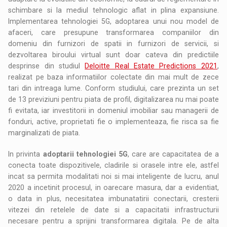
schimbare si la mediul tehnologic aflat in plina expansiune.
Implementarea tehnologiei 5G, adoptarea unui nou model de
afaceri, care presupune transformarea companiilor din
domeniu din furnizori de spatii in furnizori de servicii, si
dezvoltarea biroului virtual sunt doar cateva din predictiile
desprinse din studiul
Deloitte Real Estate Predictions 2021
,
realizat pe baza informatiilor colectate din mai mult de zece
tari din intreaga lume. Conform studiului, care prezinta un set
de 13 previziuni pentru piata de profil, digitalizarea nu mai poate
fi evitata, iar investitorii in domeniul imobiliar sau managerii de
fonduri, active, proprietati fie o implementeaza, fie risca sa fie
marginalizati de piata.
In privinta
adoptarii tehnologiei 5G
, care are capacitatea de a
conecta toate dispozitivele, cladirile si orasele intre ele, astfel
incat sa permita modalitati noi si mai inteligente de lucru, anul
2020 a incetinit procesul, in oarecare masura, dar a evidentiat,
o data in plus, necesitatea imbunatatirii conectarii, cresterii
vitezei din retelele de date si a capacitatii infrastructurii
necesare pentru a sprijini transformarea digitala. Pe de alta