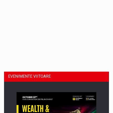
Dinu Bumbacea revine in PwC Romania ca Partener si…
EVENIMENTE VIITOARE