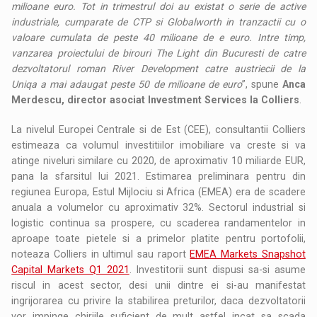
milioane euro. Tot in trimestrul doi au existat o serie de active
industriale, cumparate de CTP si Globalworth in tranzactii cu o
valoare cumulata de peste 40 milioane de e euro. Intre timp,
vanzarea proiectului de birouri The Light din Bucuresti de catre
dezvoltatorul roman River Development catre austriecii de la
Uniqa a mai adaugat peste 50 de milioane de euro
”, spune
Anca
Merdescu, director asociat Investment Services la Colliers
.
La nivelul Europei Centrale si de Est (CEE), consultantii Colliers
estimeaza ca volumul investitiilor imobiliare va creste si va
atinge niveluri similare cu 2020, de aproximativ 10 miliarde EUR,
pana la sfarsitul lui 2021. Estimarea preliminara pentru din
regiunea Europa, Estul Mijlociu si Africa (EMEA) era de scadere
anuala a volumelor cu aproximativ 32%. Sectorul industrial si
logistic continua sa prospere, cu scaderea randamentelor in
aproape toate pietele si a primelor platite pentru portofolii,
noteaza Colliers in ultimul sau raport
EMEA Markets Snapshot
Capital Markets Q1 2021
. Investitorii sunt dispusi sa-si asume
riscul in acest sector, desi unii dintre ei si-au manifestat
ingrijorarea cu privire la stabilirea preturilor, daca dezvoltatorii
vor impinge chiriile suficient de mult astfel incat sa scada