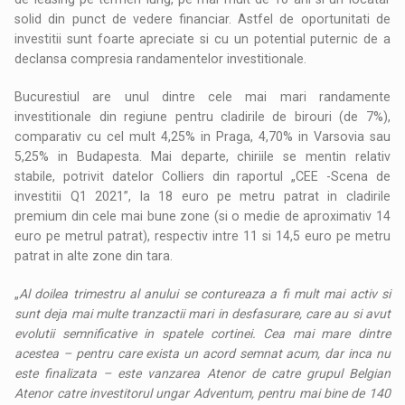
solid din punct de vedere financiar. Astfel de oportunitati de
investitii sunt foarte apreciate si cu un potential puternic de a
declansa compresia randamentelor investitionale.
Bucurestiul are unul dintre cele mai mari randamente
investitionale din regiune pentru cladirile de birouri (de 7%),
comparativ cu cel mult 4,25% in Praga, 4,70% in Varsovia sau
5,25% in Budapesta. Mai departe, chiriile se mentin relativ
stabile, potrivit datelor Colliers din raportul „CEE -Scena de
investitii Q1 2021”, la 18 euro pe metru patrat in cladirile
premium din cele mai bune zone (si o medie de aproximativ 14
euro pe metrul patrat), respectiv intre 11 si 14,5 euro pe metru
patrat in alte zone din tara.
„
Al doilea trimestru al anului se contureaza a fi mult mai activ si
sunt deja mai multe tranzactii mari in desfasurare, care au si avut
evolutii semnificative in spatele cortinei. Cea mai mare dintre
acestea – pentru care exista un acord semnat acum, dar inca nu
este finalizata – este vanzarea Atenor de catre grupul Belgian
Atenor catre investitorul ungar Adventum, pentru mai bine de 140