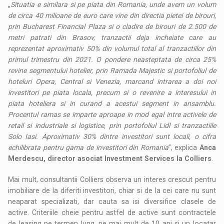
„
Situatia e similara si pe piata din Romania, unde avem un volum
de circa 40 milioane de euro care vine din directia pietei de birouri,
prin Bucharest Financial Plaza si o cladire de birouri de 2.500 de
metri patrati din Brasov, tranzactii deja incheiate care au
reprezentat aproximativ 50% din volumul total al tranzactiilor din
primul trimestru din 2021. O pondere neasteptata de circa 25%
revine segmentului hotelier, prin Ramada Majestic si portofoliul de
hoteluri Opera, Central si Venezia, marcand intrarea a doi noi
investitori pe piata locala, precum si o revenire a interesului in
piata hoteliera si in curand a acestui segment in ansamblu.
Procentul ramas se imparte aproape in mod egal intre activele de
retail si industriale si logistice, prin portofoliul Lidl si tranzactiile
Solo Iasi. Aproximativ 30% dintre investitori sunt locali, o cifra
echilibrata pentru gama de investitori din Romania
”, explica
Anca
Merdescu, director asociat Investment Services la Colliers
.
Mai mult, consultantii Colliers observa un interes crescut pentru
imobiliare de la diferiti investitori, chiar si de la cei care nu sunt
neaparat specializati, dar cauta sa isi diversifice clasele de
active. Criteriile cheie pentru astfel de active sunt contractele
de leasing pe termen lung, pe mai mult de 10 ani si un locatar