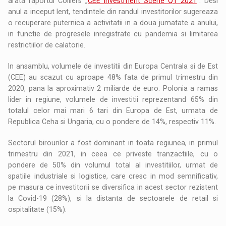
arata raportul Colliers „
CEE Investment Scene Q1 2021
”. Desi
anul a inceput lent, tendintele din randul investitorilor sugereaza
o recuperare puternica a activitatii in a doua jumatate a anului,
in functie de progresele inregistrate cu pandemia si limitarea
restrictiilor de calatorie.
In ansamblu, volumele de investitii din Europa Centrala si de Est
(CEE) au scazut cu aproape 48% fata de primul trimestru din
2020, pana la aproximativ 2 miliarde de euro. Polonia a ramas
lider in regiune, volumele de investitii reprezentand 65% din
totalul celor mai mari 6 tari din Europa de Est, urmata de
Republica Ceha si Ungaria, cu o pondere de 14%, respectiv 11%.
Sectorul birourilor a fost dominant in toata regiunea, in primul
trimestru din 2021, in ceea ce priveste tranzactiile, cu o
pondere de 50% din volumul total al investitiilor, urmat de
spatiile industriale si logistice, care cresc in mod semnificativ,
pe masura ce investitorii se diversifica in acest sector rezistent
la Covid-19 (28%), si la distanta de sectoarele de retail si
ospitalitate (15%).