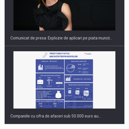
Hard Enduro Piatra Craiului 2026, fueled by benzinariile RO…
Comunicat de presa: Explozie de aplicari pe piata muncii…
Companiile cu cifra de afaceri sub 50.000 euro au…