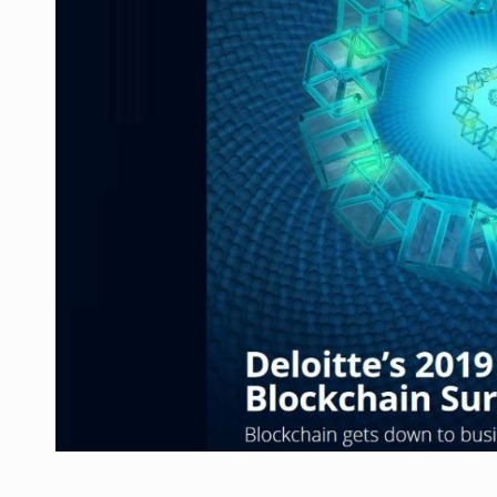
Producatorii si comerciantii care nu se sup
ARTICOLE
LEADERSHIP IN MISCARE
INTERVIURI
CU BATERIILE PERMANENT INCARCATE
INTERVIURI
PUTTING ROMANIAN CORPORATE COMPANI
INTERVIURI
OUR EDGE WILL COME FROM BEING THE M
INTERVIURI
COFFEE IS OUR LOVE LANGUAGE
INTERVIURI
Hard Enduro Piatra Craiului 2026, fueled by
STIRI
Fondul de investitii BoldMind si echipa de 
STIRI
RANGE ROVER DEZVALUIE AL CINCILEA ME
STIRI