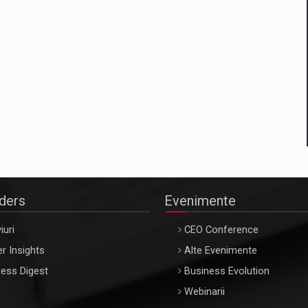
aders
Evenimente
iuri
CEO Conference
r Insights
Alte Evenimente
ess Digest
Business Evolution
Webinarii