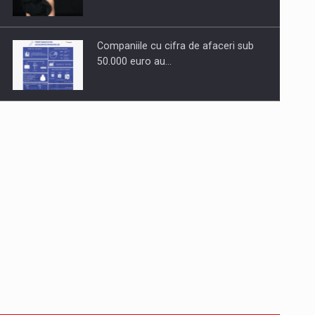
Companiile cu cifra de afaceri sub
50.000 euro au…
Dinu Bumbacea revine in PwC
Romania ca Partener si…
Comunicat de presa: Joburile part-
time reincep sa intre pe…