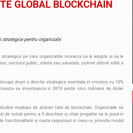
TTE GLOBAL BLOCKCHAIN
il pentru comanda intr-o gama extinsa de variante atragatoare
 Demand
i strategice pentru organizatii
i strategice pe care organizatiile incearca sa le adopte si sa le
m, sectorul public, stiinta sau sanatate, potrivit ultimei editii a
ocajul drept o directie strategica esentiala in crestere cu 10%
ioneaza sa investeasca in 2019 peste cinci milioane de dolari
itudinii mediului de afaceri fata de blockchain. Organizaiile se
 de solutii pentru a fi deschise si chiar pregatite sa le puna in
de functionalitate si cauta raspunsuri in ceea ce priveste modul