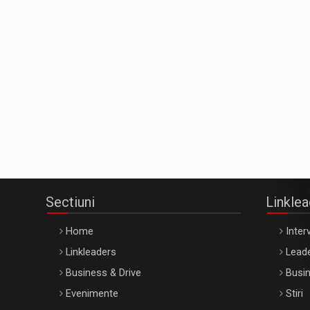
Sectiuni
Linkle
Home
Interv
Linkleaders
Leade
Business & Drive
Busin
Evenimente
Stiri