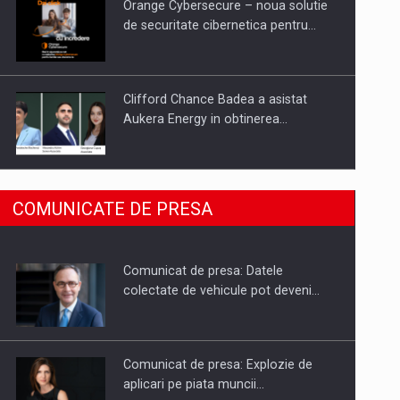
Orange Cybersecure – noua solutie
de securitate cibernetica pentru…
Clifford Chance Badea a asistat
Aukera Energy in obtinerea…
SAPTE PERSONALITATI DIN MEDIUL
COMUNICATE DE PRESA
DE AFACERI, ACADEMIC SI
INSTITUTIONAL…
Comunicat de presa: Datele
Hard Enduro Piatra Craiului 2026,
colectate de vehicule pot deveni…
fueled by benzinariile RO…
Comunicat de presa: Explozie de
aplicari pe piata muncii…