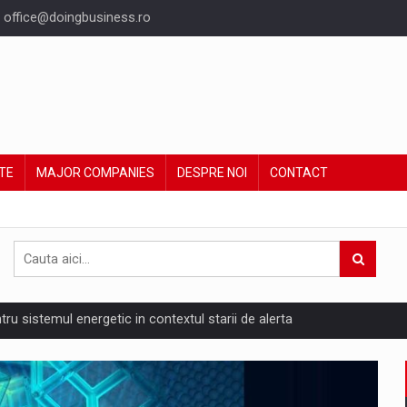
office@doingbusiness.ro
TE
MAJOR COMPANIES
DESPRE NOI
CONTACT
ntru sistemul energetic in contextul starii de alerta
are pedepseste granitele?
ing Reveals About Bakuchiol's Evolution