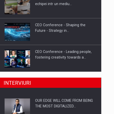
Proteinmaxxing and the Future of
echipei intr un mediu…
Protein Demand
CEO Conference - Shaping the
Future - Strategy in…
CEO Conference - Leading people,
fostering creativity towards a…
CEO Conference - Shaping The
INTERVIURI
Future - Technology and…
OUR EDGE WILL COME FROM BEING
Webinar - Business Evolution-
THE MOST DIGITALIZED…
RETHINK STRATEGY-Finantare