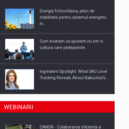
Energia fotovoltaica, pilon de
uselor din piata
stabilitate pentru sistemul energetic
in…
Cum invatam sa spunem nu intr-o
cultura care pedepseste…
Ingredient Spotlight: What SKU Level
Tracking Reveals About Bakuchiol's…
Producatorii si comerciantii care nu
a, preiau compania intr-o tranzactie de peste 25…
WEBINARII
se supun noilor reglementari…
CANON - Colaborarea eficienta a