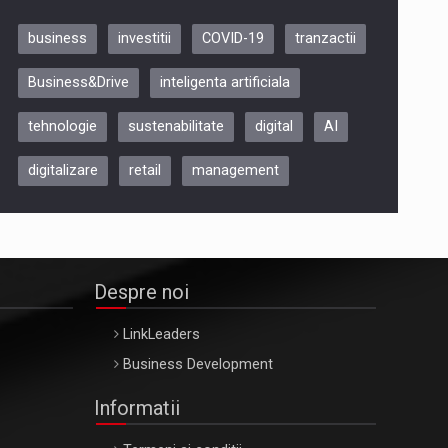
business
investitii
COVID-19
tranzactii
Be Inspired. Make it Happen!,
Business&Drive
inteligenta artificiala
ARTEMIS LETO, ORADEA, 8
Octombrie
tehnologie
sustenabilitate
digital
AI
Oradea – 8 Oct 2026
digitalizare
retail
management
Despre noi
LinkLeaders
Business Development
Informatii