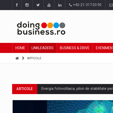
+40-21-317.03.90
HOME
LINKLEADERS
BUSINESS & DRIVE
EVENIMEN
ARTICOLE
Energia fotovoltaica, pilon de stabilitate pe
ARTICOLE
Cum invatam sa spunem nu intr-o cultura c
ARTICOLE
Ingredient Spotlight: What SKU Level Track
ARTICOLE