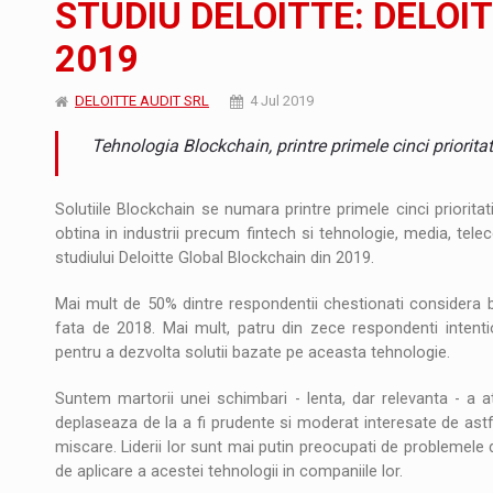
STUDIU DELOITTE: DELOI
Noul Mercedes-Benz VLE este acum disponib
STIRI
2019
JAECOO 5 SHS-H a ajuns in Romania
STIRI
DELOITTE AUDIT SRL
4 Jul 2019
Proteinmaxxing and the Future of Protein
ARTICOLE
Tehnologia Blockchain, printre primele cinci prioritat
Solutiile Blockchain se numara printre primele cinci prioritat
obtina in industrii precum fintech si tehnologie, media, teleco
studiului Deloitte Global Blockchain din 2019.
Mai mult de 50% dintre respondentii chestionati considera bl
fata de 2018. Mai mult, patru din zece respondenti intent
pentru a dezvolta solutii bazate pe aceasta tehnologie.
Suntem martorii unei schimbari - lenta, dar relevanta - a at
deplaseaza de la a fi prudente si moderat interesate de astfel
miscare. Liderii lor sunt mai putin preocupati de problemele 
de aplicare a acestei tehnologii in companiile lor.