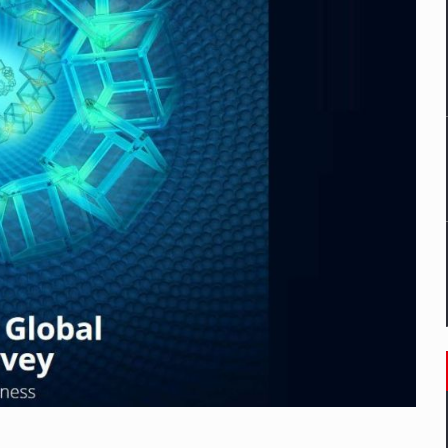
un noilor reglementari UE privind ambalajele pot risca retragerea prod
ES ON THE INTERNATIONAL BUSINESS SCENE
OST DIGITALIZED WHOLESALER IN ROMANIA
 benzinariile RO concept OSCAR – peste 500 de participanti
management a Pall-Ex, liderul pietei de transport paletizat din Romani
MBRU AL FAMILIEI: RANGE ROVER GT