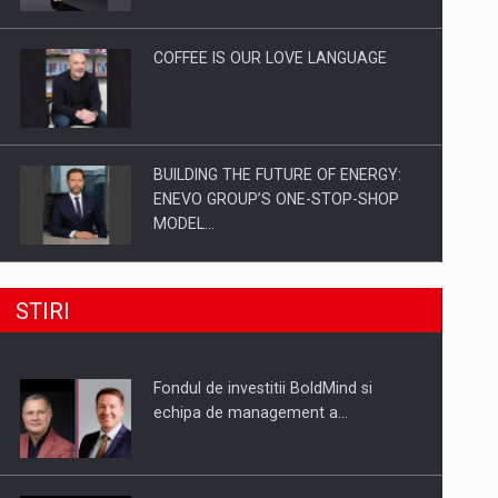
Investitii Digitalizare
COFFEE IS OUR LOVE LANGUAGE
BUILDING THE FUTURE OF ENERGY:
ENEVO GROUP’S ONE-STOP-SHOP
MODEL…
ROOTED IN ROMANIA, BUILT TO
STIRI
DELIVER TECHNOLOGY FOR THE…
Fondul de investitii BoldMind si
PUTTING ROMANIAN CORPORATE
echipa de management a…
COMPANIES ON THE INTERNATIONAL
BUSINESS SCENE