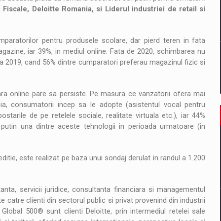
Fiscale, Deloitte Romania, si Liderul industriei de retail si
mparatorilor pentru produsele scolare, dar pierd teren in fata
azine, iar 39%, in mediul online. Fata de 2020, schimbarea nu
a 2019, cand 56% dintre cumparatori preferau magazinul fizic si
para online pare sa persiste. Pe masura ce vanzatorii ofera mai
a, consumatorii incep sa le adopte (asistentul vocal pentru
starile de pe retelele sociale, realitate virtuala etc.), iar 44%
 putin una dintre aceste tehnologii in perioada urmatoare (in
editie, este realizat pe baza unui sondaj derulat in randul a 1.200
tanta, servicii juridice, consultanta financiara si managementul
te catre clienti din sectorul public si privat provenind din industrii
Global 500® sunt clienti Deloitte, prin intermediul retelei sale