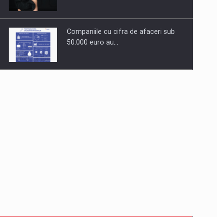
Companiile cu cifra de afaceri sub
50.000 euro au…
Dinu Bumbacea revine in PwC
Romania ca Partener si…
Comunicat de presa: Joburile part-
time reincep sa intre pe…