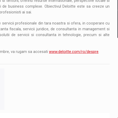
 teritorii, oferind resurse internationale, perspective locale si
ri de business complexe. Obiectivul Deloitte este sa creeze un
rofesionisti ai sai.
servicii profesionale din tara noastra si ofera, in cooperare cu
ltanta fiscala, servicii juridice, de consultanta in management si
olutii de servicii si consultanta in tehnologie, precum si alte
membre, va rugam sa accesati
www.deloitte.com/ro/despre
.