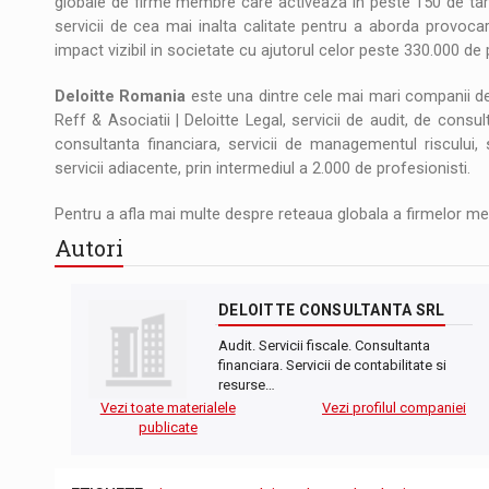
globale de firme membre care activeaza in peste 150 de tari si
servicii de cea mai inalta calitate pentru a aborda provoca
impact vizibil in societate cu ajutorul celor peste 330.000 de p
Deloitte Romania
este una dintre cele mai mari companii de 
Reff & Asociatii | Deloitte Legal, servicii de audit, de consu
consultanta financiara, servicii de managementul riscului, s
servicii adiacente, prin intermediul a 2.000 de profesionisti.
Pentru a afla mai multe despre reteaua globala a firmelor 
Autori
DELOITTE CONSULTANTA SRL
Audit. Servicii fiscale. Consultanta
financiara. Servicii de contabilitate si
resurse…
Vezi toate materialele
Vezi profilul companiei
publicate