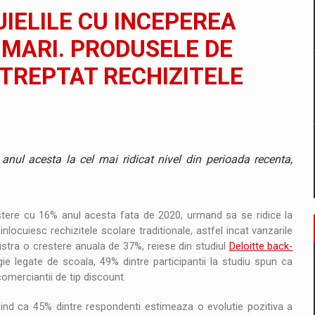
il pentru comanda intr-o gama extinsa de variante atragatoare
UIELILE CU INCEPEREA
 MARI. PRODUSELE DE
 TREPTAT RECHIZITELE
 Demand
g anul acesta la cel mai ridicat nivel din perioada recenta,
estere cu 16% anul acesta fata de 2020, urmand sa se ridice la
inlocuiesc rechizitele scolare traditionale, astfel incat vanzarile
istra o crestere anuala de 37%, reiese din studiul
Deloitte back-
e legate de scoala, 49% dintre participantii la studiu spun ca
omerciantii de tip discount.
iind ca 45% dintre respondenti estimeaza o evolutie pozitiva a