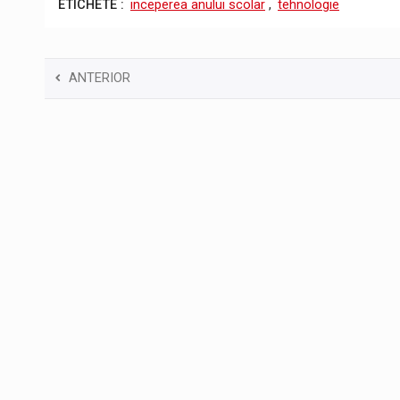
ETICHETE :
inceperea anului scolar
,
tehnologie
ANTERIOR