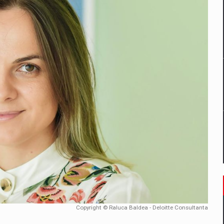
un noilor reglementari UE privind ambalajele pot risca retragerea prod
ES ON THE INTERNATIONAL BUSINESS SCENE
OST DIGITALIZED WHOLESALER IN ROMANIA
 benzinariile RO concept OSCAR – peste 500 de participanti
management a Pall-Ex, liderul pietei de transport paletizat din Romani
MBRU AL FAMILIEI: RANGE ROVER GT
Copyright © Raluca Baldea - Deloitte Consultanta