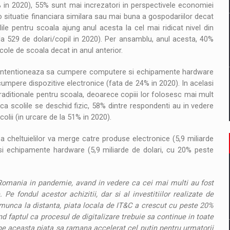
 in 2020), 55% sunt mai increzatori in perspectivele economiei
o situatie financiara similara sau mai buna a gospodariilor decat
ile pentru scoala ajung anul acesta la cel mai ridicat nivel din
 la 529 de dolari/copil in 2020). Per ansamblu, anul acesta, 40%
cole de scoala decat in anul anterior.
% intentioneaza sa cumpere computere si echipamente hardware
cumpere dispozitive electronice (fata de 24% in 2020). In acelasi
ditionale pentru scoala, deoarece copiii lor folosesc mai mult
aca scolile se deschid fizic, 58% dintre respondenti au in vedere
lii (in urcare de la 51% in 2020).
 cheltuielilor va merge catre produse electronice (5,9 miliarde
si echipamente hardware (5,9 miliarde de dolari, cu 20% peste
n Romania in pandemie, avand in vedere ca cei mai multi au fost
 fondul acestor achizitii, dar si al investitiilor realizate de
u munca la distanta, piata locala de IT&C a crescut cu peste 20%
ind faptul ca procesul de digitalizare trebuie sa continue in toate
e pe aceasta piata sa ramana accelerat cel putin pentru urmatorii