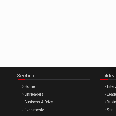
Sectiuni
Linkle
Home
Interv
Linkleaders
Leade
Business & Drive
Busin
Evenimente
Stiri