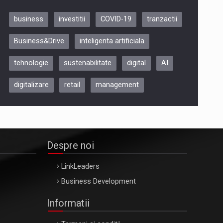
business
investitii
COVID-19
tranzactii
Be Inspired. Make it Happen!,
Business&Drive
inteligenta artificiala
ARTEMIS LETO, ORADEA, 8
Octombrie
tehnologie
sustenabilitate
digital
AI
Oradea – 8 Oct 2026
digitalizare
retail
management
Despre noi
LinkLeaders
Business Development
Informatii