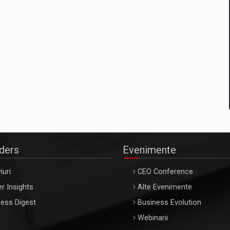
aders
Evenimente
iuri
CEO Conference
r Insights
Alte Evenimente
ess Digest
Business Evolution
Webinarii