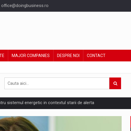
office@doingbusiness.ro
TE
MAJOR COMPANIES
DESPRE NOI
CONTACT
ntru sistemul energetic in contextul starii de alerta
are pedepseste granitele?
ing Reveals About Bakuchiol's Evolution