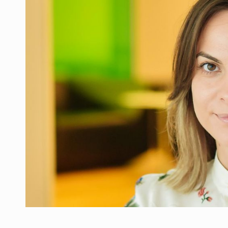
Producatorii si comerciantii care nu se sup
ARTICOLE
LEADERSHIP IN MISCARE
INTERVIURI
CU BATERIILE PERMANENT INCARCATE
INTERVIURI
PUTTING ROMANIAN CORPORATE COMPANI
INTERVIURI
OUR EDGE WILL COME FROM BEING THE M
INTERVIURI
COFFEE IS OUR LOVE LANGUAGE
INTERVIURI
Hard Enduro Piatra Craiului 2026, fueled by
STIRI
Fondul de investitii BoldMind si echipa de 
STIRI
RANGE ROVER DEZVALUIE AL CINCILEA ME
STIRI