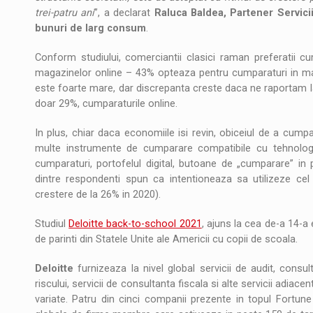
trei-patru ani
”, a declarat
Raluca Baldea, Partener Servicii 
bunuri de larg consum
.
Conform studiului, comerciantii clasici raman preferatii cu
magazinelor online – 43% opteaza pentru cumparaturi in mag
este foarte mare, dar discrepanta creste daca ne raportam l
doar 29%, cumparaturile online.
In plus, chiar daca economiile isi revin, obiceiul de a cum
multe instrumente de cumparare compatibile cu tehnologi
cumparaturi, portofelul digital, butoane de „cumparare” in po
dintre respondenti spun ca intentioneaza sa utilizeze cel
crestere de la 26% in 2020).
Studiul
Deloitte back-to-school 2021
, ajuns la cea de-a 14-a 
de parinti din Statele Unite ale Americii cu copii de scoala.
Deloitte
furnizeaza la nivel global servicii de audit, consul
riscului, servicii de consultanta fiscala si alte servicii adiacen
variate. Patru din cinci companii prezente in topul Fortune 