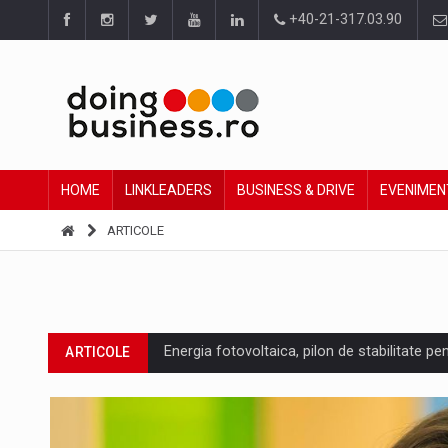
+40-21-317.03.90
HOME
LINKLEADERS
BUSINESS & DRIVE
EVENIMEN
ARTICOLE
Energia fotovoltaica, pilon de stabilitate pe
ARTICOLE
Cum invatam sa spunem nu intr-o cultura c
ARTICOLE
Ingredient Spotlight: What SKU Level Track
ARTICOLE