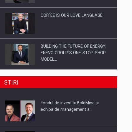
Investitii Digitalizare
COFFEE IS OUR LOVE LANGUAGE
BUILDING THE FUTURE OF ENERGY:
ENEVO GROUP’S ONE-STOP-SHOP
MODEL…
ROOTED IN ROMANIA, BUILT TO
STIRI
DELIVER TECHNOLOGY FOR THE…
Fondul de investitii BoldMind si
PUTTING ROMANIAN CORPORATE
echipa de management a…
COMPANIES ON THE INTERNATIONAL
BUSINESS SCENE