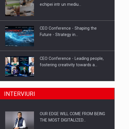
Proteinmaxxing and the Future of
echipei intr un mediu…
Protein Demand
CEO Conference - Shaping the
Future - Strategy in…
CEO Conference - Leading people,
fostering creativity towards a…
CEO Conference - Shaping The
INTERVIURI
Future - Technology and…
OUR EDGE WILL COME FROM BEING
Webinar - Business Evolution-
THE MOST DIGITALIZED…
RETHINK STRATEGY-Finantare