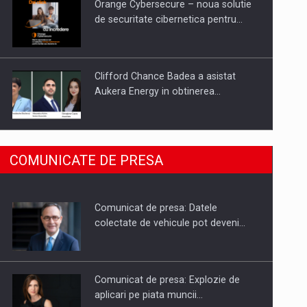
Orange Cybersecure – noua solutie
de securitate cibernetica pentru…
Clifford Chance Badea a asistat
Aukera Energy in obtinerea…
SAPTE PERSONALITATI DIN MEDIUL
COMUNICATE DE PRESA
DE AFACERI, ACADEMIC SI
INSTITUTIONAL…
Comunicat de presa: Datele
Hard Enduro Piatra Craiului 2026,
colectate de vehicule pot deveni…
fueled by benzinariile RO…
Comunicat de presa: Explozie de
aplicari pe piata muncii…