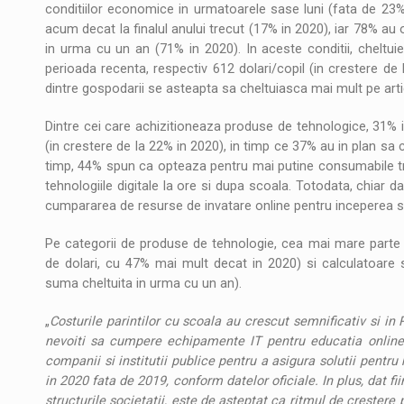
conditiilor economice in urmatoarele sase luni (fata de 23%
acum decat la finalul anului trecut (17% in 2020), iar 78% au 
in urma cu un an (71% in 2020). In aceste conditii, cheltuiel
perioada recenta, respectiv 612 dolari/copil (in crestere de
dintre gospodarii se asteapta sa cheltuiasca mai mult pe arti
Dintre cei care achizitioneaza produse de tehnologice, 31
(in crestere de la 22% in 2020), in timp ce 37% au in plan sa 
timp, 44% spun ca opteaza pentru mai putine consumabile tra
tehnologiile digitale la ore si dupa scoala. Totodata, chiar d
cumpararea de resurse de invatare online pentru inceperea sco
Pe categorii de produse de tehnologie, cea mai mare parte a
de dolari, cu 47% mai mult decat in 2020) si calculatoare 
suma cheltuita in urma cu un an).
„
Costurile parintilor cu scoala au crescut semnificativ si i
nevoiti sa cumpere echipamente IT pentru educatia online. Pe
companii si institutii publice pentru a asigura solutii pentr
in 2020 fata de 2019, conform datelor oficiale. In plus, dat fi
structurile societatii, este de asteptat ca ritmul de crester