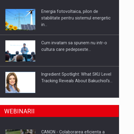
Energia fotovoltaica, pilon de
uselor din piata
stabilitate pentru sistemul energetic
in…
Cum invatam sa spunem nu intr-o
cultura care pedepseste…
Ingredient Spotlight: What SKU Level
Tracking Reveals About Bakuchiol's…
Producatorii si comerciantii care nu
a, preiau compania intr-o tranzactie de peste 25…
WEBINARII
se supun noilor reglementari…
CANON - Colaborarea eficienta a