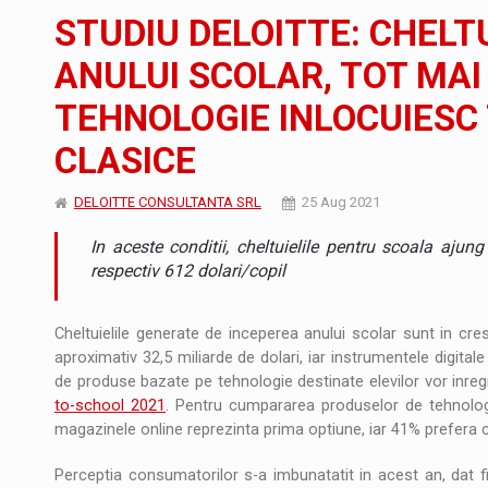
Noul Mercedes-Benz VLE este acum disponib
STIRI
STUDIU DELOITTE: CHELT
JAECOO 5 SHS-H a ajuns in Romania
STIRI
ANULUI SCOLAR, TOT MAI
TEHNOLOGIE INLOCUIESC
Proteinmaxxing and the Future of Protein
ARTICOLE
CLASICE
DELOITTE CONSULTANTA SRL
25 Aug 2021
In aceste conditii, cheltuielile pentru scoala ajun
respectiv 612 dolari/copil
Cheltuielile generate de inceperea anului scolar sunt in cr
aproximativ 32,5 miliarde de dolari, iar instrumentele digitale 
de produse bazate pe tehnologie destinate elevilor vor inreg
to-school 2021
. Pentru cumpararea produselor de tehnologi
magazinele online reprezinta prima optiune, iar 41% prefera c
Perceptia consumatorilor s-a imbunatatit in acest an, dat f