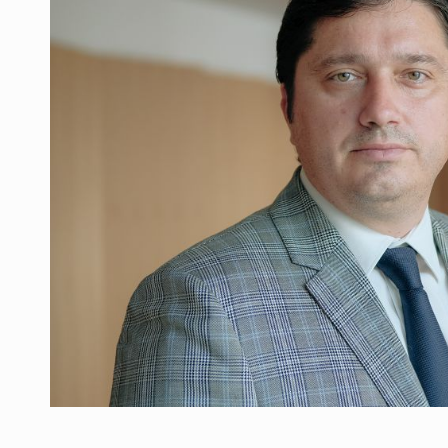
Producatorii si comerciantii care nu se sup
ARTICOLE
LEADERSHIP IN MISCARE
INTERVIURI
CU BATERIILE PERMANENT INCARCATE
INTERVIURI
PUTTING ROMANIAN CORPORATE COMPANI
INTERVIURI
OUR EDGE WILL COME FROM BEING THE M
INTERVIURI
COFFEE IS OUR LOVE LANGUAGE
INTERVIURI
Hard Enduro Piatra Craiului 2026, fueled by
STIRI
Fondul de investitii BoldMind si echipa de 
STIRI
RANGE ROVER DEZVALUIE AL CINCILEA ME
STIRI