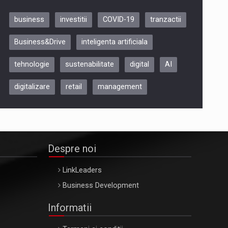
business
investitii
COVID-19
tranzactii
Be Inspired. Make it Happen!,
Business&Drive
inteligenta artificiala
ARTEMIS LETO, ORADEA, 8
Octombrie
tehnologie
sustenabilitate
digital
AI
Oradea – 8 Oct 2026
digitalizare
retail
management
Despre noi
LinkLeaders
Business Development
Informatii