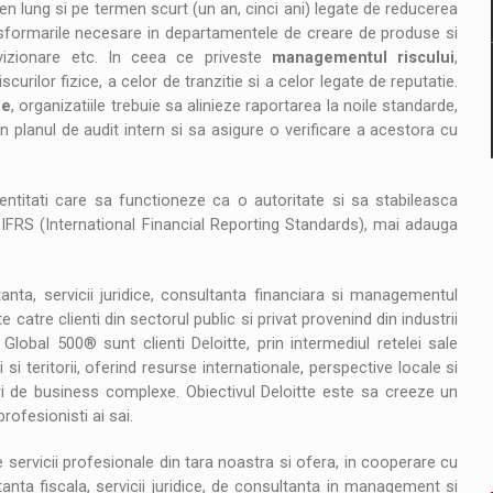
en lung si pe termen scurt (un an, cinci ani) legate de reducerea
ransformarile necesare in departamentele de creare de produse si
rovizionare etc. In ceea ce priveste
managementul riscului
,
curilor fizice, a celor de tranzitie si a celor legate de reputatie.
le
, organizatiile trebuie sa alinieze raportarea la noile standarde,
in planul de audit intern si sa asigure o verificare a acestora cu
 entitati care sa functioneze ca o autoritate si sa stabileasca
IFRS (International Financial Reporting Standards), mai adauga
tanta, servicii juridice, consultanta financiara si managementul
te catre clienti din sectorul public si privat provenind din industrii
Global 500® sunt clienti Deloitte, prin intermediul retelei sale
 teritorii, oferind resurse internationale, perspective locale si
ri de business complexe. Obiectivul Deloitte este sa creeze un
rofesionisti ai sai.
servicii profesionale din tara noastra si ofera, in cooperare cu
ltanta fiscala, servicii juridice, de consultanta in management si