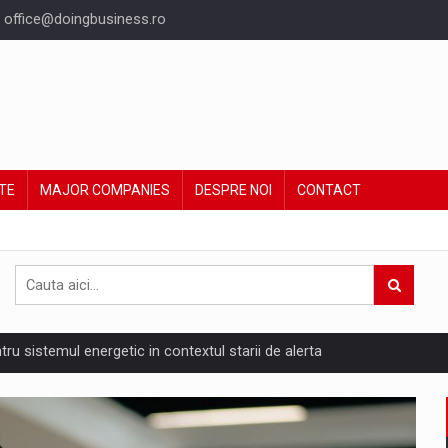
office@doingbusiness.ro
TE
MAJOR COMPANIES
DESPRE NOI
CONTACT
ntru sistemul energetic in contextul starii de alerta
are pedepseste granitele?
ing Reveals About Bakuchiol's Evolution