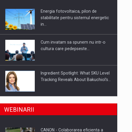
Energia fotovoltaica, pilon de
uselor din piata
stabilitate pentru sistemul energetic
in…
Cum invatam sa spunem nu intr-o
cultura care pedepseste…
Ingredient Spotlight: What SKU Level
Tracking Reveals About Bakuchiol's…
Producatorii si comerciantii care nu
a, preiau compania intr-o tranzactie de peste 25…
WEBINARII
se supun noilor reglementari…
CANON - Colaborarea eficienta a