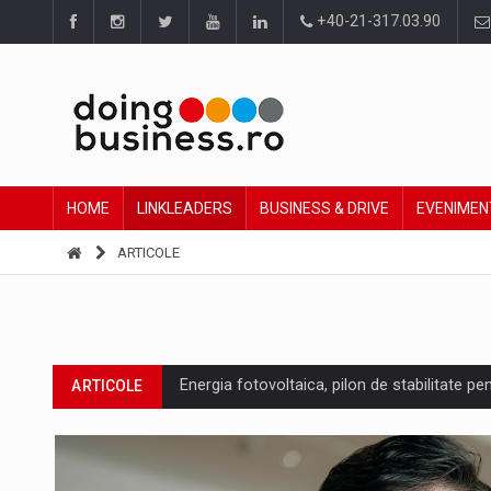
+40-21-317.03.90
HOME
LINKLEADERS
BUSINESS & DRIVE
EVENIMEN
ARTICOLE
Energia fotovoltaica, pilon de stabilitate pe
ARTICOLE
Cum invatam sa spunem nu intr-o cultura c
ARTICOLE
Ingredient Spotlight: What SKU Level Track
ARTICOLE