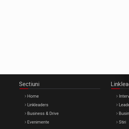
Sectiuni
Linkle
Home
Interv
Linkleaders
Leade
Business & Drive
Busin
Evenimente
Stiri