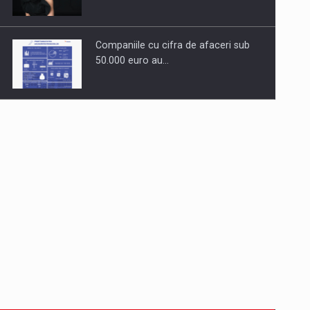
Companiile cu cifra de afaceri sub
50.000 euro au…
Dinu Bumbacea revine in PwC
Romania ca Partener si…
Comunicat de presa: Joburile part-
time reincep sa intre pe…