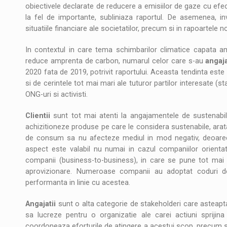
obiectivele declarate de reducere a emisiilor de gaze cu efec
la fel de importante, subliniaza raportul. De asemenea, inve
situatiile financiare ale societatilor, precum si in rapoartele n
In contextul in care tema schimbarilor climatice capata am
reduce amprenta de carbon, numarul celor care s-au
angaja
2020 fata de 2019, potrivit raportului. Aceasta tendinta es
si de cerintele tot mai mari ale tuturor partilor interesate (sta
ONG-uri si activisti.
Clientii
sunt tot mai atenti la angajamentele de sustenabil
achizitioneze produse pe care le considera sustenabile, arata 
de consum sa nu afecteze mediul in mod negativ, deoarece
aspect este valabil nu numai in cazul companiilor orientate 
companii (business-to-business), in care se pune tot mai m
aprovizionare. Numeroase companii au adoptat coduri de c
performanta in linie cu acestea.
Angajatii
sunt o alta categorie de stakeholderi care asteapta
sa lucreze pentru o organizatie ale carei actiuni sprijina
coordoneaza eforturile de atingere a acestui scop, precum si 