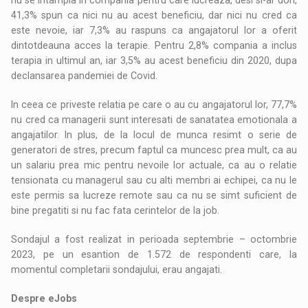
41,3% spun ca nici nu au acest beneficiu, dar nici nu cred ca
este nevoie, iar 7,3% au raspuns ca angajatorul lor a oferit
dintotdeauna acces la terapie. Pentru 2,8% compania a inclus
terapia in ultimul an, iar 3,5% au acest beneficiu din 2020, dupa
declansarea pandemiei de Covid.
In ceea ce priveste relatia pe care o au cu angajatorul lor, 77,7%
nu cred ca managerii sunt interesati de sanatatea emotionala a
angajatilor. In plus, de la locul de munca resimt o serie de
generatori de stres, precum faptul ca muncesc prea mult, ca au
un salariu prea mic pentru nevoile lor actuale, ca au o relatie
tensionata cu managerul sau cu alti membri ai echipei, ca nu le
este permis sa lucreze remote sau ca nu se simt suficient de
bine pregatiti si nu fac fata cerintelor de la job.
Sondajul a fost realizat in perioada septembrie – octombrie
2023, pe un esantion de 1.572 de respondenti care, la
momentul completarii sondajului, erau angajati.
Despre eJobs