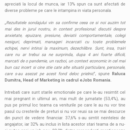
apreciati la locul de munca, iar 13% spun ca sunt afectati de
diverse probleme pe care le intampina in viata personala.
„
Rezultatele sondajului vin sa confirme ceea ce si noi auzim tot
mai des in jurul nostru, in context profesional: discutii despre
anxietate, epuizare, presiune, deviatii comportamentale, colegi
nesiguri, deprimati, manageri incarcati cu toate problemele
echipei, nervi intinsi la maximum, dezechilibre. Sunt, insa, trairi
care nu ar trebui sa ne surprinda, dupa 4 ani foarte dificili,
marcati de o pandemie, un razboi, un context economic in cel mai
bun caz incert si cine stie cate alte situatii particulare, personale,
care s-au asezat pe acest fond deloc prielnic
”, spune
Raluca
Dumitra, Head of Marketing in cadrul eJobs Romania.
Intrebati care sunt starile emotionale pe care le-au resimtit cel
mai pregnant in ultimul an, mai mult de jumatate (53,4%), au
pus pe primul loc teama ca veniturile pe care le au nu vor tine
pasul cu cresterile de preturi si nu vor reusi sa se mai descurce
din punct de vedere financiar. 37,6% s-au simtit neintelesi de
angajator, iar 32% au inclus in lista acestor stari teama de a nu-