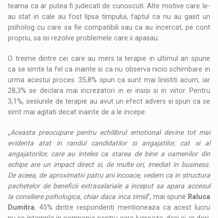
teama ca ar putea fi judecati de cunoscuti. Alte motive care le-
au stat in cale au fost lipsa timpului, faptul ca nu au gasit un
psiholog cu care sa fie compatibili sau ca au incercat, pe cont
propriu, sa isi rezolve problemele care ii apasau.
O treime dintre cei care au mers la terapie in ultimul an spune
ca se simte la fel ca inainte si ca nu observa nicio schimbare in
urma acestui proces. 35,8% spun ca sunt mai linistiti acum, iar
28,3% se declara mai increzatori in ei insisi si in viitor. Pentru
3,1%, sesiunile de terapie au avut un efect advers si spun ca se
simt mai agitati decat inainte de a le incepe.
„
Aceasta preocupare pentru echilibrul emotional devine tot mai
evidenta atat in randul candidatilor si angajatilor, cat si al
angajatorilor, care au inteles ca starea de bine a oamenilor din
echipe are un impact direct si, de multe ori, imediat in business.
De aceea, de aproximativ patru ani incoace, vedem ca in structura
pachetelor de beneficii extrasalariale a inceput sa apara accesul
la consiliere psihologica, chiar daca inca timid
”, mai spune
Raluca
Dumitra
. 45% dintre respondenti mentioneaza ca acest lucru
nu se intampla in compania pentru care lucreaza, desi si-ar dori,