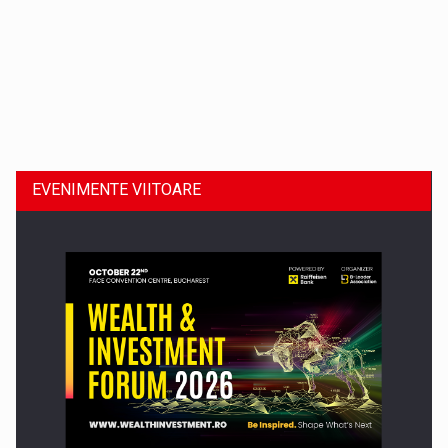
Dinu Bumbacea revine in PwC Romania ca Partener si…
EVENIMENTE VIITOARE
Comunicat de presa: Joburile part-time reincep sa intre pe…