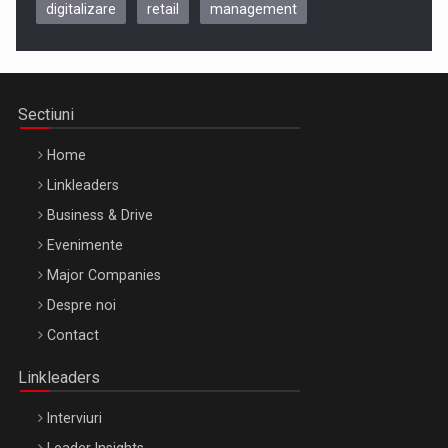
digitalizare
retail
management
Be Inspired. Make it Happen!, CLUJ, 9 Decembrie
Cluj-Napoca – 9 Dec 2026
Sectiuni
Home
Linkleaders
Business & Drive
Evenimente
Major Companies
Be Inspired. Make it Happen!, ARTEMIS LETO, ORADEA, 8
Despre noi
Octombrie
Contact
Oradea – 8 Oct 2026
Linkleaders
Interviuri