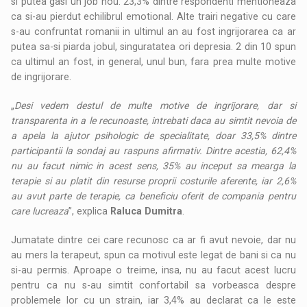
si putea gasi un job nou. 23,3% dintre respondenti mentioneaza
ca si-au pierdut echilibrul emotional. Alte trairi negative cu care
s-au confruntat romanii in ultimul an au fost ingrijorarea ca ar
putea sa-si piarda jobul, singuratatea ori depresia. 2 din 10 spun
ca ultimul an fost, in general, unul bun, fara prea multe motive
de ingrijorare.
„
Desi vedem destul de multe motive de ingrijorare, dar si
transparenta in a le recunoaste, intrebati daca au simtit nevoia de
a apela la ajutor psihologic de specialitate, doar 33,5% dintre
participantii la sondaj au raspuns afirmativ. Dintre acestia, 62,4%
nu au facut nimic in acest sens, 35% au inceput sa mearga la
terapie si au platit din resurse proprii costurile aferente, iar 2,6%
au avut parte de terapie, ca beneficiu oferit de compania pentru
care lucreaza
”, explica
Raluca Dumitra
.
Jumatate dintre cei care recunosc ca ar fi avut nevoie, dar nu
au mers la terapeut, spun ca motivul este legat de bani si ca nu
si-au permis. Aproape o treime, insa, nu au facut acest lucru
pentru ca nu s-au simtit confortabil sa vorbeasca despre
problemele lor cu un strain, iar 3,4% au declarat ca le este