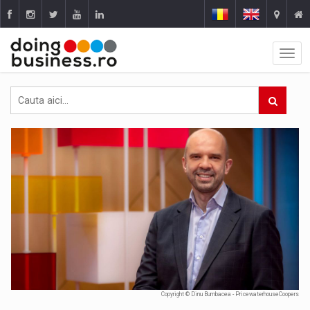
Copyright © Dinu Bumbacea - PricewaterhouseCoopers