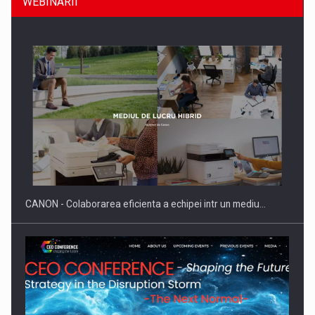
WEBINARII
Producatorii si comerciantii care nu se supun noilor
reglementari…
CANON - Colaborarea eficienta a echipei intr un mediu…