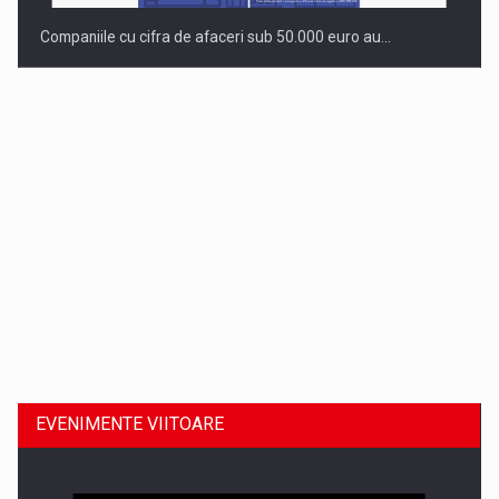
Companiile cu cifra de afaceri sub 50.000 euro au…
Dinu Bumbacea revine in PwC Romania ca Partener si…
EVENIMENTE VIITOARE