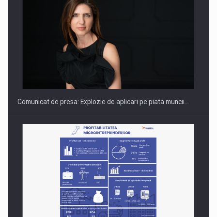
Hard Enduro Piatra Craiului 2026, fueled by benzinariile RO…
Comunicat de presa: Explozie de aplicari pe piata muncii…