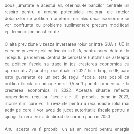
doua jumatate a acestui an, oferindu-le bancilor centrale un
respiro pentru a amana potentialele majorari ale ratelor
dobanzilor de politica monetara, mai ales daca economiile se
vor confrunta cu probleme suplimentare precum modificari
epidemiologice neasteptate.
O alta previziune vizeaza inversarea rolurilor intre SUA si UE in
ceea ce priveste politica fiscala. In SUA, pentru prima data de la
inceputul pandemiei, Centrul de cercetare Hutchins se asteapta
ca politica fiscala sa traga in jos cresterea economica cu
aproximativ 2 puncte procentuale in 2022. Intre timp, in UE, care
este guvernata de un set de reguli fiscale, este posibil ca
politica fiscala sa adauge intre 0,5 si 1 puncte procentuale la
cresterea economica in 2022. Aceasta situatie reflecta
suspendarea regulilor fiscale ale UE, probabil, pana in 2023,
moment in care vor fi revizuite pentru a recunoaste rolul mai
activ pe care il vor avea de jucat autoritatile fiscale pentru a
ajunge la zero emisii de dioxid de carbon pana in 2050.
Anul acesta va fi probabil un alt an record pentru energia