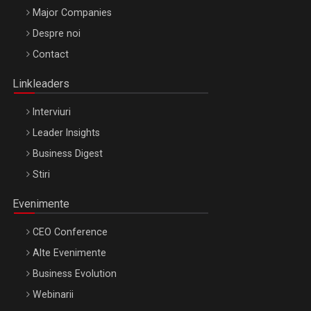
Major Companies
Be Inspired. Make it Happen!, ARTEMIS LETO, ORADEA, 8
Despre noi
Octombrie
Contact
Oradea – 8 Oct 2026
Linkleaders
Interviuri
Leader Insights
Business Digest
Stiri
Evenimente
CEO Conference
Alte Evenimente
Business Evolution
Webinarii