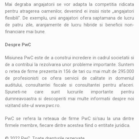
Mai degraba angajatorii se vor adapta la competitia ridicata
pentru atragerea oamenilor, devenind ei insisi niste „angajatori
flexibili”. De exemplu, unii angajatori ofera saptamana de lucru
de patru zile, aranjamente de lucru hibride si beneficii non-
financiare mai bune.
Despre PwC
Misiunea PwC este de a construi incredere in cadrul societatii si
de a contribui la rezolvarea unor probleme importante. Suntem
o retea de firme prezenta in 156 de tari cu mai mult de 295.000
de profesionisti ce ofera servicii de calitate in domeniul
auditului, consultantei fiscale si consultantei pentru afaceri.
Spuneti-ne care sunt lucrurile importante pentru
dumneavoastra si descoperiti mai multe informatii despre noi
vizitand site-ul www.pwc.ro.
PwC se refera la reteaua de firme PwC si/sau la una dintre
firmele membre, fiecare dintre acestea fiind o entitate juridica.
© 2022 PwC. Toate drepturile rezervate.