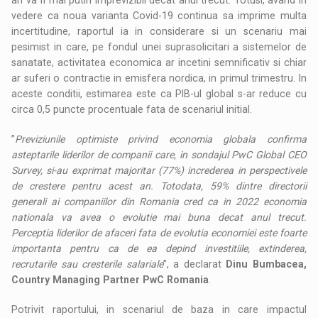
vedere ca noua varianta Covid-19 continua sa imprime multa
incertitudine, raportul ia in considerare si un scenariu mai
pesimist in care, pe fondul unei suprasolicitari a sistemelor de
sanatate, activitatea economica ar incetini semnificativ si chiar
ar suferi o contractie in emisfera nordica, in primul trimestru. In
aceste conditii, estimarea este ca PIB-ul global s-ar reduce cu
circa 0,5 puncte procentuale fata de scenariul initial.
”
Previziunile optimiste privind economia globala confirma
asteptarile liderilor de companii care, in sondajul PwC Global CEO
Survey, si-au exprimat majoritar (77%) increderea in perspectivele
de crestere pentru acest an. Totodata, 59% dintre directorii
generali ai companiilor din Romania cred ca in 2022 economia
nationala va avea o evolutie mai buna decat anul trecut.
Perceptia liderilor de afaceri fata de evolutia economiei este foarte
importanta pentru ca de ea depind investitiile, extinderea,
recrutarile sau cresterile salariale
”, a declarat
Dinu Bumbacea,
Country Managing Partner PwC Romania
.
Potrivit raportului, in scenariul de baza in care impactul