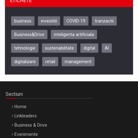
ETICHETE
business
investitii
COVID-19
tranzactii
Business&Drive
inteligenta artificiala
tehnologie
sustenabilitate
digital
AI
digitalizare
retail
management
Be Inspired. Make it Happen!, CLUJ, 9 Decembrie
Cluj-Napoca – 9 Dec 2026
Sectiuni
Home
Linkleaders
Business & Drive
Evenimente