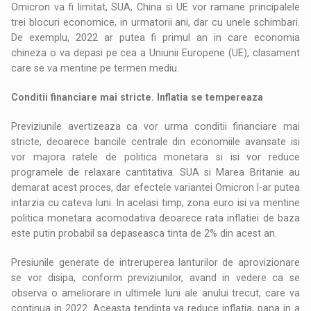
Omicron va fi limitat, SUA, China si UE vor ramane principalele
trei blocuri economice, in urmatorii ani, dar cu unele schimbari.
De exemplu, 2022 ar putea fi primul an in care economia
chineza o va depasi pe cea a Uniunii Europene (UE), clasament
care se va mentine pe termen mediu.
Conditii financiare mai stricte. Inflatia se tempereaza
Previziunile avertizeaza ca vor urma conditii financiare mai
stricte, deoarece bancile centrale din economiile avansate isi
vor majora ratele de politica monetara si isi vor reduce
programele de relaxare cantitativa. SUA si Marea Britanie au
demarat acest proces, dar efectele variantei Omicron l-ar putea
intarzia cu cateva luni. In acelasi timp, zona euro isi va mentine
politica monetara acomodativa deoarece rata inflatiei de baza
este putin probabil sa depaseasca tinta de 2% din acest an.
Presiunile generate de intreruperea lanturilor de aprovizionare
se vor disipa, conform previziunilor, avand in vedere ca se
observa o ameliorare in ultimele luni ale anului trecut, care va
continua in 2022. Aceasta tendinta va reduce inflatia, pana in a