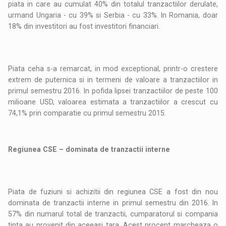
piata in care au cumulat 40% din totalul tranzactiilor derulate,
urmand Ungaria - cu 39% si Serbia - cu 33%. In Romania, doar
18% din investitori au fost investitori financiari.
Piata ceha s-a remarcat, in mod exceptional, printr-o crestere
extrem de puternica si in termeni de valoare a tranzactiilor in
primul semestru 2016. In pofida lipsei tranzactiilor de peste 100
milioane USD, valoarea estimata a tranzactiilor a crescut cu
74,1% prin comparatie cu primul semestru 2015.
Regiunea CSE – dominata de tranzactii interne
Piata de fuziuni si achizitii din regiunea CSE a fost din nou
dominata de tranzactii interne in primul semestru din 2016. In
57% din numarul total de tranzactii, cumparatorul si compania
tinta au provenit din aceeasi tara. Acest procent marcheaza o