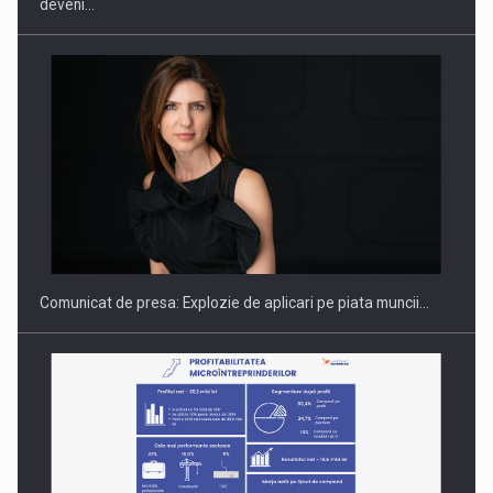
deveni…
Hard Enduro Piatra Craiului 2026, fueled by benzinariile RO…
Comunicat de presa: Explozie de aplicari pe piata muncii…