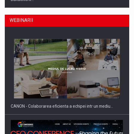
WEBINARII
Producatorii si comerciantii care nu se supun noilor
reglementari…
CANON - Colaborarea eficienta a echipei intr un mediu…