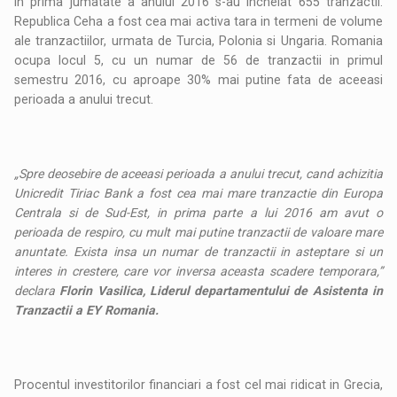
In prima jumatate a anului 2016 s-au incheiat 655 tranzactii.
Republica Ceha a fost cea mai activa tara in termeni de volume
ale tranzactiilor, urmata de Turcia, Polonia si Ungaria. Romania
ocupa locul 5, cu un numar de 56 de tranzactii in primul
semestru 2016, cu aproape 30% mai putine fata de aceeasi
perioada a anului trecut.
„Spre deosebire de aceeasi perioada a anului trecut, cand achizitia
Unicredit Tiriac Bank a fost cea mai mare tranzactie din Europa
Centrala si de Sud-Est, in prima parte a lui 2016 am avut o
perioada de respiro, cu mult mai putine tranzactii de valoare mare
anuntate. Exista insa un numar de tranzactii in asteptare si un
interes in crestere, care vor inversa aceasta scadere temporara,”
declara
Florin Vasilica, Liderul departamentului de Asistenta in
Tranzactii a EY Romania.
Procentul investitorilor financiari a fost cel mai ridicat in Grecia,