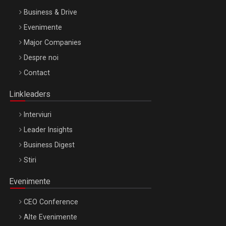
Business & Drive
Evenimente
Major Companies
Be Inspired. Make it Happen!, ARTEMIS LETO, ORADEA, 8
Despre noi
Octombrie
Contact
Oradea – 8 Oct 2026
Linkleaders
Interviuri
Leader Insights
Business Digest
Stiri
Evenimente
CEO Conference
Alte Evenimente