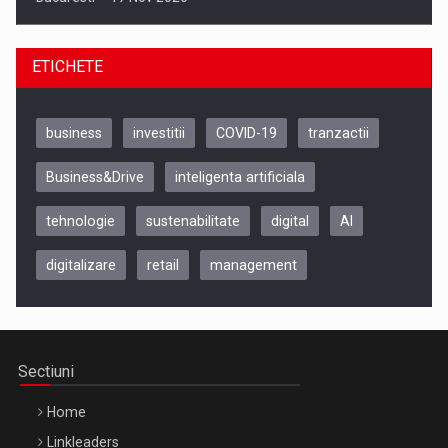
ETICHETE
business
investitii
COVID-19
tranzactii
Business&Drive
inteligenta artificiala
tehnologie
sustenabilitate
digital
AI
digitalizare
retail
management
Be Inspired. Make it Happen!, CLUJ, 9 Decembrie
Cluj-Napoca – 9 Dec 2026
Sectiuni
Home
Linkleaders