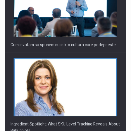
Cum invatam sa spunem nu intr-o cultura care pedepseste…
Ingredient Spotlight: What SKU Level Tracking Reveals About
Bakuchiol's…