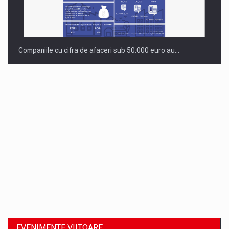
Companiile cu cifra de afaceri sub 50.000 euro au…
Dinu Bumbacea revine in PwC Romania ca Partener si…
EVENIMENTE VIITOARE