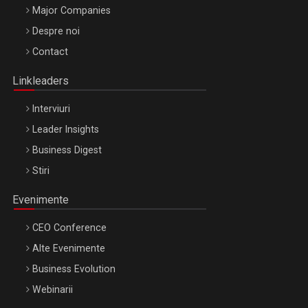
Major Companies
Be Inspired. Make it Happen!, ARTEMIS LETO, ORADEA, 8
Despre noi
Octombrie
Contact
Oradea – 8 Oct 2026
Linkleaders
Interviuri
Leader Insights
Business Digest
Stiri
Evenimente
CEO Conference
Alte Evenimente
Business Evolution
Webinarii