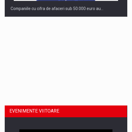
Companiile cu cifra de afaceri sub 50.000 euro au…
Dinu Bumbacea revine in PwC Romania ca Partener si…
EVENIMENTE VIITOARE