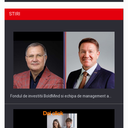
STIRI
ROOTED IN ROMANIA, BUILT TO DELIVER TECHNOLOGY FOR
THE…
Fondul de investitii BoldMind si echipa de management a…