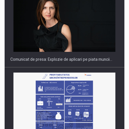
Hard Enduro Piatra Craiului 2026, fueled by benzinariile RO…
Comunicat de presa: Explozie de aplicari pe piata muncii…