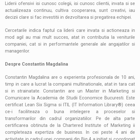
Liderii ofensivi isi cunosc colegii, isi cunosc clientii, invata si se
actualizeaza continuu, cultiva cooperarea, sunt creativi, iau
decizii clare si fac investitii in dezvoltarea si pregatirea echipei.
Cercetarile indica faptul ca liderii care invata si actioneaza in
mod agil au mai mult succes, atat in contributia la veniturile
companiei, cat si in performantele generale ale angajatilor si
managerilor.
Despre Constantin Magdalina
Constantin Magdalina are o experienta profesionala de 10 ani,
timp in care a lucrat la companii multinationale, atat in tara cat
si in strainatate. Constantin are un Master in Marketing si
Comunicare la Academia de Studii Economice Bucuresti. Este
certificat Lean Six Sigma si ITIL (IT Information Library®) ceea
ce-i faciliteaza o buna intelegere a proceselor si
transformarilor din cadrul organizatiilor. Pe de alta parte
certificarea obtinuta de la Chartered Institute of Marketing ii
completeaza expertiza de business. In cei peste 4 ani de
activitate in cadrul unei companii din Big 4 a initiat si coordonat