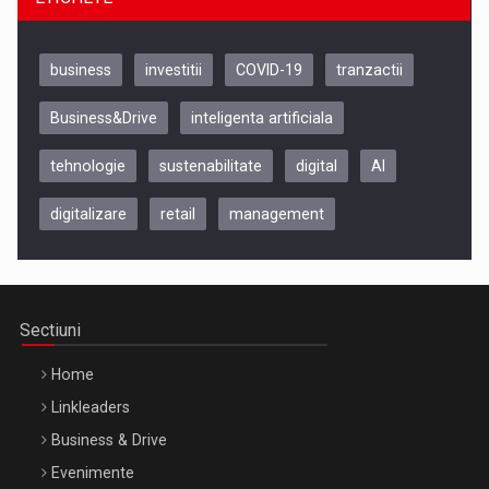
business
investitii
COVID-19
tranzactii
Business&Drive
inteligenta artificiala
tehnologie
sustenabilitate
digital
AI
digitalizare
retail
management
Be Inspired. Make it Happen!, CLUJ, 9 Decembrie
Cluj-Napoca – 9 Dec 2026
Sectiuni
Home
Linkleaders
Business & Drive
Evenimente