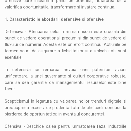
ofensive care inseamna: pariul pe potential, hotararea de a
valorifica oportunitatile, transformare si invatare continua.
1. Caracteristicile abordarii defensive si ofensive
Defensiva - Atenuarea celor mai mari riscuri este cruciala din
punct de vedere operational, precum si din punct de vedere al
fluxului de numerar. Acesta este un efort continuu. Actiunile pe
termen scurt de asigurare a lichiditatilor si a solvabilitatii sunt
esentiale.
In defensiva se remarca nevoia unei puternice viziuni
unificatoare, a unei guvernante si culturi corporative robuste,
care sa dea garantie ca managementul resurselor este bine
facut.
Scepticismul in legatura cu valoarea noilor trenduri digitale si
preocuparea excesiv de prudenta fata de cheltuieli conduce la
pierderea de oportunitatilor, in avantajul concurentei.
Ofensiva - Deschide calea pentru urmatoarea faza. Industriile