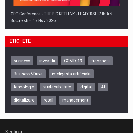
CEO Conference - THE BIG RETHINK - LEADERSHIP IN AN…
Bucuresti – 17 Nov 2026
ETICHETE
business
investitii
COVID-19
tranzactii
Business&Drive
inteligenta artificiala
tehnologie
sustenabilitate
digital
AI
digitalizare
retail
management
Be Inspired. Make it Happen!, CLUJ, 9 Decembrie
Cluj-Napoca – 9 Dec 2026
Sectiuni