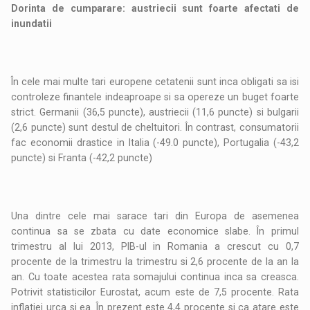
Dorinta de cumparare: austriecii sunt foarte afectati de
inundatii
În cele mai multe tari europene cetatenii sunt inca obligati sa isi
controleze finantele indeaproape si sa opereze un buget foarte
strict. Germanii (36,5 puncte), austriecii (11,6 puncte) si bulgarii
(2,6 puncte) sunt destul de cheltuitori. În contrast, consumatorii
fac economii drastice in Italia (-49.0 puncte), Portugalia (-43,2
puncte) si Franta (-42,2 puncte)
Una dintre cele mai sarace tari din Europa de asemenea
continua sa se zbata cu date economice slabe. În primul
trimestru al lui 2013, PIB-ul in Romania a crescut cu 0,7
procente de la trimestru la trimestru si 2,6 procente de la an la
an. Cu toate acestea rata somajului continua inca sa creasca.
Potrivit statisticilor Eurostat, acum este de 7,5 procente. Rata
inflatiei urca si ea. În prezent este 4,4 procente si ca atare este