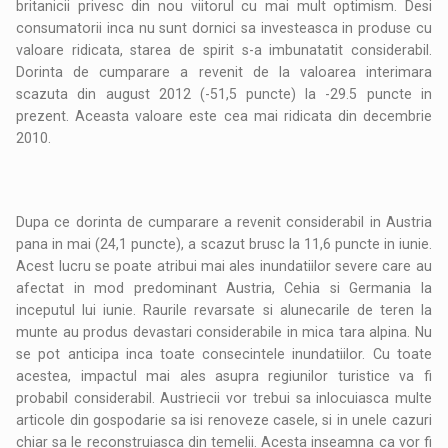
britanicii privesc din nou viitorul cu mai mult optimism. Desi
consumatorii inca nu sunt dornici sa investeasca in produse cu
valoare ridicata, starea de spirit s-a imbunatatit considerabil.
Dorinta de cumparare a revenit de la valoarea interimara
scazuta din august 2012 (-51,5 puncte) la -29.5 puncte in
prezent. Aceasta valoare este cea mai ridicata din decembrie
2010.
Dupa ce dorinta de cumparare a revenit considerabil in Austria
pana in mai (24,1 puncte), a scazut brusc la 11,6 puncte in iunie.
Acest lucru se poate atribui mai ales inundatiilor severe care au
afectat in mod predominant Austria, Cehia si Germania la
inceputul lui iunie. Raurile revarsate si alunecarile de teren la
munte au produs devastari considerabile in mica tara alpina. Nu
se pot anticipa inca toate consecintele inundatiilor. Cu toate
acestea, impactul mai ales asupra regiunilor turistice va fi
probabil considerabil. Austriecii vor trebui sa inlocuiasca multe
articole din gospodarie sa isi renoveze casele, si in unele cazuri
chiar sa le reconstruiasca din temelii. Acesta inseamna ca vor fi