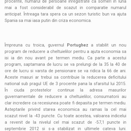
procente, numarul de persoane inregistrate ca someri in luna
mai a fost considerabil de scazut in comparatie numarul
anticipat. Întreaga tara spera ca un sezon turistic bun va ajuta
Spania sa mai iasa putin din criza economica.
Împreuna cu troica, guvernul
Portughez
a stabilit un nou
program de reducere a cheltuielilor pentru a ajuta economia sa
isi ia din nou avant pe termen mediu. Ca parte a acestui
program, saptamana de lucru se va prelungi de la 35 la 40 de
ore de lucru si varsta de pensionare se va ridica la 66 de ani.
Aceste masuri ar trebui sa contribuie la reducerea deficitului
national sub pragul UE de 3 procente pana la sfarsitul lui 2015.
În ciuda protestelor continue la adresa masurilor
guvernamentale de reducere a cheltuielilor, consumatorii au
clar incredere ca recesiunea poate fi depasita pe termen mediu.
Asteptarile privind starea economica au ramas la cel mai
scazut nivel la -43 puncte. Cu toate acestea, valoarea indicelui
a revenit de la nivelul cel mai scazut de -57,1 puncte in
septembrie 2012 si s-a stabilizat in ultimele cateva luni.