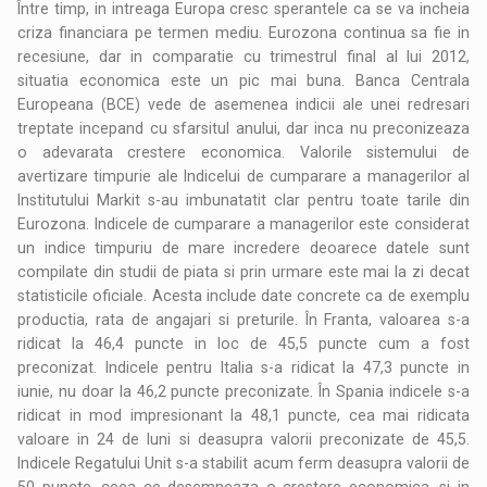
Între timp, in intreaga Europa cresc sperantele ca se va incheia
criza financiara pe termen mediu. Eurozona continua sa fie in
recesiune, dar in comparatie cu trimestrul final al lui 2012,
situatia economica este un pic mai buna. Banca Centrala
Europeana (BCE) vede de asemenea indicii ale unei redresari
treptate incepand cu sfarsitul anului, dar inca nu preconizeaza
o adevarata crestere economica. Valorile sistemului de
avertizare timpurie ale Indicelui de cumparare a managerilor al
Institutului Markit s-au imbunatatit clar pentru toate tarile din
Eurozona. Indicele de cumparare a managerilor este considerat
un indice timpuriu de mare incredere deoarece datele sunt
compilate din studii de piata si prin urmare este mai la zi decat
statisticile oficiale. Acesta include date concrete ca de exemplu
productia, rata de angajari si preturile. În Franta, valoarea s-a
ridicat la 46,4 puncte in loc de 45,5 puncte cum a fost
preconizat. Indicele pentru Italia s-a ridicat la 47,3 puncte in
iunie, nu doar la 46,2 puncte preconizate. În Spania indicele s-a
ridicat in mod impresionant la 48,1 puncte, cea mai ridicata
valoare in 24 de luni si deasupra valorii preconizate de 45,5.
Indicele Regatului Unit s-a stabilit acum ferm deasupra valorii de