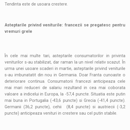
Tendinta este de usoara crestere.
Asteptarile privind veniturile: francezii se pregatesc pentru
vremuri grele
În cele mai multe tari, asteptarile consumatorilor in privinta
veniturilor s-au stabilizat, dar raman la un nivel relativ scazut. În
urma unei usoare scaderi in martie, asteptarile privind veniturile
s-au imbunatatit din nou in Germania. Doar Franta cunoaste o
deteriorare continua. Consumatorii francezi anticipeaza cele
mai mari reduceri de salariu rezultand in cea mai coborata
valoare a indicelui in Europa, la -57,4 puncte. Situatia este putin
mai buna in Portugalia (-43,6 puncte) si Grecia (-41,4 puncte).
Germanii (36,2 puncte), cehii (8,4 puncte) si austriecii (-3,2
puncte) anticipeaza venituri in crestere sau cel putin stabile.