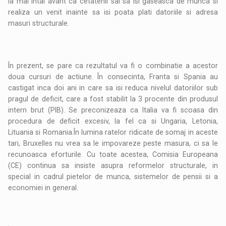
ia mai intai avant ca cetatenii sai sa isi gaseasca de munca si
realiza un venit inainte sa isi poata plati datoriile si adresa
masuri structurale.
În prezent, se pare ca rezultatul va fi o combinatie a acestor
doua cursuri de actiune. În consecinta, Franta si Spania au
castigat inca doi ani in care sa isi reduca nivelul datoriilor sub
pragul de deficit, care a fost stabilit la 3 procente din produsul
intern brut (PIB). Se preconizeaza ca Italia va fi scoasa din
procedura de deficit excesiv, la fel ca si Ungaria, Letonia,
Lituania si Romania.În lumina ratelor ridicate de somaj in aceste
tari, Bruxelles nu vrea sa le impovareze peste masura, ci sa le
recunoasca eforturile. Cu toate acestea, Comisia Europeana
(CE) continua sa insiste asupra reformelor structurale, in
special in cadrul pietelor de munca, sistemelor de pensii si a
economiei in general.