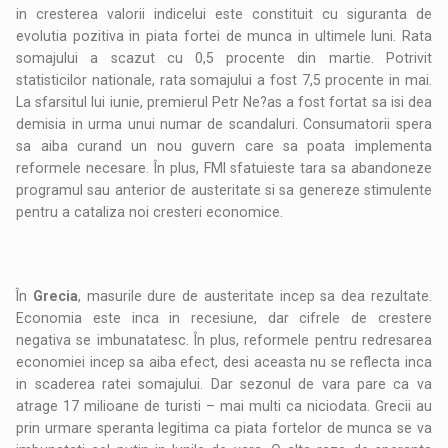
in cresterea valorii indicelui este constituit cu siguranta de
evolutia pozitiva in piata fortei de munca in ultimele luni. Rata
somajului a scazut cu 0,5 procente din martie. Potrivit
statisticilor nationale, rata somajului a fost 7,5 procente in mai.
La sfarsitul lui iunie, premierul Petr Ne?as a fost fortat sa isi dea
demisia in urma unui numar de scandaluri. Consumatorii spera
sa aiba curand un nou guvern care sa poata implementa
reformele necesare. În plus, FMI sfatuieste tara sa abandoneze
programul sau anterior de austeritate si sa genereze stimulente
pentru a cataliza noi cresteri economice.
În
Grecia
, masurile dure de austeritate incep sa dea rezultate.
Economia este inca in recesiune, dar cifrele de crestere
negativa se imbunatatesc. În plus, reformele pentru redresarea
economiei incep sa aiba efect, desi aceasta nu se reflecta inca
in scaderea ratei somajului. Dar sezonul de vara pare ca va
atrage 17 milioane de turisti – mai multi ca niciodata. Grecii au
prin urmare speranta legitima ca piata fortelor de munca se va