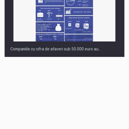
Companiile cu cifra de afaceri sub 50.000 euro au…
Dinu Bumbacea revine in PwC Romania ca Partener si…