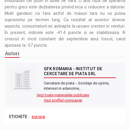
imbunatati cel putin in lunile de vara. O alta raza de speranta
pentru greci este dezbaterea privind inca o reducere a datoriei.
Multi gandesc ca fara astfel de masuri tara nu va putea
supravietui pe termen lung. Ca rezultat al acestor diverse
aspecte, consumatorii se asteapta la usoare cresteri in venituri.
În prezent, indicele este -41.4 puncte si se stabilizeaza. A
crescut in mod constant din septembrie anul trecut, cand
ajunsese la -57 puncte.
Autori
GFK ROMANIA - INSTITUT DE
CERCETARE DE PIATA SRL
Cercetare de piata: - Sondaje de opinie,
interviuri in adancime,…
Vezi toate materialele publicate
Vezi profilul companiei
ETICHETE :
europa