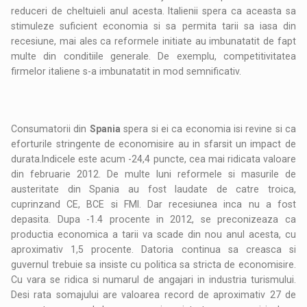
reduceri de cheltuieli anul acesta. Italienii spera ca aceasta sa
stimuleze suficient economia si sa permita tarii sa iasa din
recesiune, mai ales ca reformele initiate au imbunatatit de fapt
multe din conditiile generale. De exemplu, competitivitatea
firmelor italiene s-a imbunatatit in mod semnificativ.
Consumatorii din
Spania
spera si ei ca economia isi revine si ca
eforturile stringente de economisire au in sfarsit un impact de
durata.Indicele este acum -24,4 puncte, cea mai ridicata valoare
din februarie 2012. De multe luni reformele si masurile de
austeritate din Spania au fost laudate de catre troica,
cuprinzand CE, BCE si FMI. Dar recesiunea inca nu a fost
depasita. Dupa -1.4 procente in 2012, se preconizeaza ca
productia economica a tarii va scade din nou anul acesta, cu
aproximativ 1,5 procente. Datoria continua sa creasca si
guvernul trebuie sa insiste cu politica sa stricta de economisire.
Cu vara se ridica si numarul de angajari in industria turismului.
Desi rata somajului are valoarea record de aproximativ 27 de