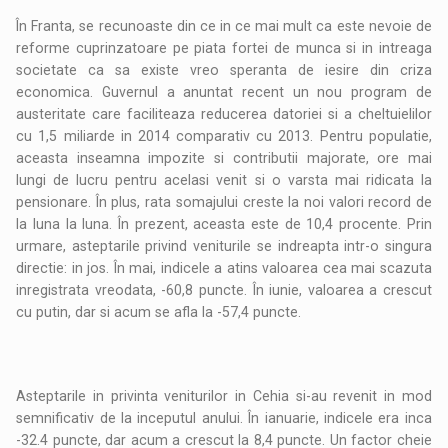
În Franta, se recunoaste din ce in ce mai mult ca este nevoie de
reforme cuprinzatoare pe piata fortei de munca si in intreaga
societate ca sa existe vreo speranta de iesire din criza
economica. Guvernul a anuntat recent un nou program de
austeritate care faciliteaza reducerea datoriei si a cheltuielilor
cu 1,5 miliarde in 2014 comparativ cu 2013. Pentru populatie,
aceasta inseamna impozite si contributii majorate, ore mai
lungi de lucru pentru acelasi venit si o varsta mai ridicata la
pensionare. În plus, rata somajului creste la noi valori record de
la luna la luna. În prezent, aceasta este de 10,4 procente. Prin
urmare, asteptarile privind veniturile se indreapta intr-o singura
directie: in jos. În mai, indicele a atins valoarea cea mai scazuta
inregistrata vreodata, -60,8 puncte. În iunie, valoarea a crescut
cu putin, dar si acum se afla la -57,4 puncte.
Asteptarile in privinta veniturilor in Cehia si-au revenit in mod
semnificativ de la inceputul anului. În ianuarie, indicele era inca
-32.4 puncte, dar acum a crescut la 8,4 puncte. Un factor cheie