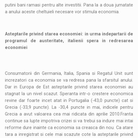
putini bani ramasi pentru alte investitii. Pana la a doua jumatate
a anului aceste cheltuieli necesare vor stimula economia.
Asteptarile privind starea economiei: in urma indepartarii de
programul de austeritate, italienii spera in redresarea
economiei
Consumatorii din Germania, Italia, Spania si Regatul Unit sunt
increzatori ca economia se va redresa pana la sfarsitul anului.
Dar in Europa de Est asteptarile privind starea economiei au
stagnat la un nivel scazut. Speranta intr-o crestere economica
revine dar foarte incet atat in Portugalia (-43,0 puncte) cat si
Grecia (-33,9 puncte). La -30,4 puncte in mai, indicele pentru
Grecia a avut valoarea cea mai ridicata din aprilie 2010.Franta
continue sa lupte impotriva crizei si va trebui sa indure mai intai
reforme dure inainte ca economia sa creasca din nou. Ca atare
tara a inregistrat si cele mai scazute cote la asteptarile privind