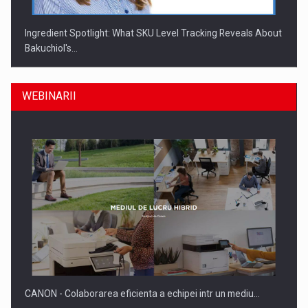
Ingredient Spotlight: What SKU Level Tracking Reveals About
Bakuchiol's…
WEBINARII
Producatorii si comerciantii care nu se supun noilor
reglementari…
CANON - Colaborarea eficienta a echipei intr un mediu…