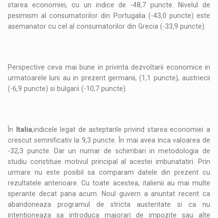
starea economiei, cu un indice de -48,7 puncte. Nivelul de
pesimism al consumatorilor din Portugalia (-43,0 puncte) este
asemanator cu cel al consumatorilor din Grecia (-33,9 puncte).
Perspective ceva mai bune in privinta dezvoltarii economice in
urmatoarele luni au in prezent germanii, (1,1 puncte), austriecii
(-6,9 puncte) si bulgarii (-10,7 puncte).
În
Italia
,indicele legat de asteptarile privind starea economiei a
crescut semnificativ la 9,3 puncte. În mai avea inca valoarea de
-32,3 puncte. Dar un numar de schimbari in metodologia de
studiu constituie motivul principal al acestei imbunatatiri. Prin
urmare nu este posibil sa comparam datele din prezent cu
rezultatele anterioare. Cu toate acestea, italienii au mai multe
sperante decat pana acum. Noul guvern a anuntat recent ca
abandoneaza programul de stricta austeritate si ca nu
intentioneaza sa introduca majorari de impozite sau alte