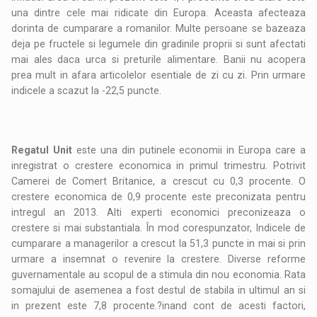
una dintre cele mai ridicate din Europa. Aceasta afecteaza
dorinta de cumparare a romanilor. Multe persoane se bazeaza
deja pe fructele si legumele din gradinile proprii si sunt afectati
mai ales daca urca si preturile alimentare. Banii nu acopera
prea mult in afara articolelor esentiale de zi cu zi. Prin urmare
indicele a scazut la -22,5 puncte.
Regatul Unit
este una din putinele economii in Europa care a
inregistrat o crestere economica in primul trimestru. Potrivit
Camerei de Comert Britanice, a crescut cu 0,3 procente. O
crestere economica de 0,9 procente este preconizata pentru
intregul an 2013. Alti experti economici preconizeaza o
crestere si mai substantiala. În mod corespunzator, Indicele de
cumparare a managerilor a crescut la 51,3 puncte in mai si prin
urmare a insemnat o revenire la crestere. Diverse reforme
guvernamentale au scopul de a stimula din nou economia. Rata
somajului de asemenea a fost destul de stabila in ultimul an si
in prezent este 7,8 procente.?inand cont de acesti factori,