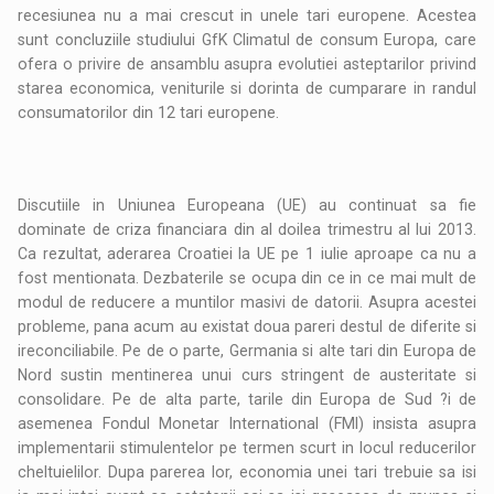
recesiunea nu a mai crescut in unele tari europene. Acestea
sunt concluziile studiului GfK Climatul de consum Europa, care
ofera o privire de ansamblu asupra evolutiei asteptarilor privind
starea economica, veniturile si dorinta de cumparare in randul
consumatorilor din 12 tari europene.
Discutiile in Uniunea Europeana (UE) au continuat sa fie
dominate de criza financiara din al doilea trimestru al lui 2013.
Ca rezultat, aderarea Croatiei la UE pe 1 iulie aproape ca nu a
fost mentionata. Dezbaterile se ocupa din ce in ce mai mult de
modul de reducere a muntilor masivi de datorii. Asupra acestei
probleme, pana acum au existat doua pareri destul de diferite si
ireconciliabile. Pe de o parte, Germania si alte tari din Europa de
Nord sustin mentinerea unui curs stringent de austeritate si
consolidare. Pe de alta parte, tarile din Europa de Sud ?i de
asemenea Fondul Monetar International (FMI) insista asupra
implementarii stimulentelor pe termen scurt in locul reducerilor
cheltuielilor. Dupa parerea lor, economia unei tari trebuie sa isi