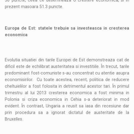
50 puncte, ceea ce desemneaza o crestere economica, si in
prezent masoara 51.3 puncte.
Europa de Est: statele trebuie sa investeasca in cresterea
economica
Evolutia situatiei din tarile Europei de Est demonstreaza cat de
dificil este de echilibrat austeritatea si investitiile. În trecut, tarile
predominant fost-comuniste s-au concentrat cu atentie asupra
economisirilor. Cu toate acestea, recent, politica de reducere
cheltuielilor a fost folosita in detrimentul acestor tari. În primul
trimestru al lui 2013 cresterea economica a fost minima in
Polonia si criza economica in Cehia s-a deteriorat in mod
evident. În contrast, Ungaria a reusit sa iasa din recesiune dar
prin procedura sa a ignorat dictatul de austeritate de la
Bruxelles.