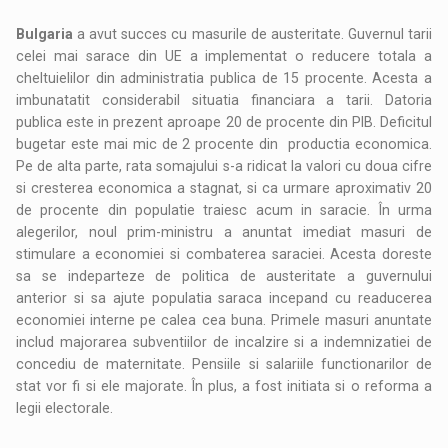
Bulgaria
a avut succes cu masurile de austeritate. Guvernul tarii
celei mai sarace din UE a implementat o reducere totala a
cheltuielilor din administratia publica de 15 procente. Acesta a
imbunatatit considerabil situatia financiara a tarii. Datoria
publica este in prezent aproape 20 de procente din PIB. Deficitul
bugetar este mai mic de 2 procente din productia economica.
Pe de alta parte, rata somajului s-a ridicat la valori cu doua cifre
si cresterea economica a stagnat, si ca urmare aproximativ 20
de procente din populatie traiesc acum in saracie. În urma
alegerilor, noul prim-ministru a anuntat imediat masuri de
stimulare a economiei si combaterea saraciei. Acesta doreste
sa se indeparteze de politica de austeritate a guvernului
anterior si sa ajute populatia saraca incepand cu readucerea
economiei interne pe calea cea buna. Primele masuri anuntate
includ majorarea subventiilor de incalzire si a indemnizatiei de
concediu de maternitate. Pensiile si salariile functionarilor de
stat vor fi si ele majorate. În plus, a fost initiata si o reforma a
legii electorale.