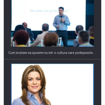
Cum invatam sa spunem nu intr-o cultura care pedepseste…