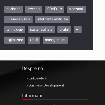
business
investitii
COVID-19
tranzactii
Be Inspired. Make it Happen!,
Business&Drive
inteligenta artificiala
ARTEMIS LETO, ORADEA, 8
Octombrie
tehnologie
sustenabilitate
digital
AI
Oradea – 8 Oct 2026
digitalizare
retail
management
Despre noi
LinkLeaders
Business Development
Informatii