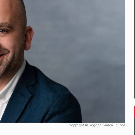
un noilor reglementari UE privind ambalajele pot risca retragerea prod
ES ON THE INTERNATIONAL BUSINESS SCENE
OST DIGITALIZED WHOLESALER IN ROMANIA
 benzinariile RO concept OSCAR – peste 500 de participanti
management a Pall-Ex, liderul pietei de transport paletizat din Romani
MBRU AL FAMILIEI: RANGE ROVER GT
Copyright © Bogdan Badea - eJobs