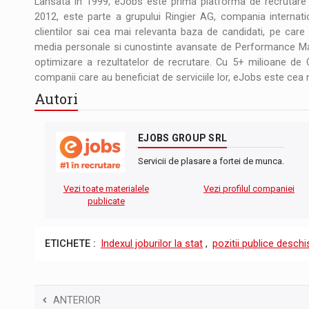
Lansata in 1999, eJobs este prima platforma de recrutare di
2012, este parte a grupului Ringier AG, compania internatio
clientilor sai cea mai relevanta baza de candidati, pe care 
media personale si cunostinte avansate de Performance Mar
optimizare a rezultatelor de recrutare. Cu 5+ milioane de C
companii care au beneficiat de serviciile lor, eJobs este cea 
Autori
EJOBS GROUP SRL
Servicii de plasare a fortei de munca.
Vezi toate materialele
Vezi profilul companiei
publicate
ETICHETE :
Indexul joburilor la stat
,
pozitii publice deschi
ANTERIOR