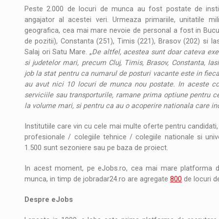
Peste 2.000 de locuri de munca au fost postate de instituti
angajator al acestei veri. Urmeaza primariile, unitatile mili
geografica, cea mai mare nevoie de personal a fost in Bucure
de pozitii), Constanta (251), Timis (221), Brasov (202) si Ia
Salaj ori Satu Mare. „
De altfel, acestea sunt doar cateva exem
si judetelor mari, precum Cluj, Timis, Brasov, Constanta, Ia
job la stat pentru ca numarul de posturi vacante este in fieca
au avut nici 10 locuri de munca nou postate. In aceste cond
serviciile sau transporturile, ramane prima optiune pentru c
la volume mari, si pentru ca au o acoperire nationala care in
Institutiile care vin cu cele mai multe oferte pentru candidati, la
profesionale / colegiile tehnice / colegiile nationale si univ
1.500 sunt sezoniere sau pe baza de proiect.
In acest moment, pe eJobs.ro, cea mai mare platforma de
munca, in timp de jobradar24.ro are agregate
800
de locuri d
Despre eJobs