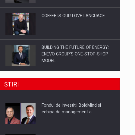
Investitii Digitalizare
COFFEE IS OUR LOVE LANGUAGE
BUILDING THE FUTURE OF ENERGY:
ENEVO GROUP’S ONE-STOP-SHOP
MODEL…
ROOTED IN ROMANIA, BUILT TO
STIRI
DELIVER TECHNOLOGY FOR THE…
Fondul de investitii BoldMind si
PUTTING ROMANIAN CORPORATE
echipa de management a…
COMPANIES ON THE INTERNATIONAL
BUSINESS SCENE