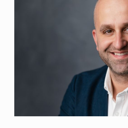
Producatorii si comerciantii care nu se sup
ARTICOLE
LEADERSHIP IN MISCARE
INTERVIURI
CU BATERIILE PERMANENT INCARCATE
INTERVIURI
PUTTING ROMANIAN CORPORATE COMPANI
INTERVIURI
OUR EDGE WILL COME FROM BEING THE M
INTERVIURI
COFFEE IS OUR LOVE LANGUAGE
INTERVIURI
Hard Enduro Piatra Craiului 2026, fueled by
STIRI
Fondul de investitii BoldMind si echipa de 
STIRI
RANGE ROVER DEZVALUIE AL CINCILEA ME
STIRI