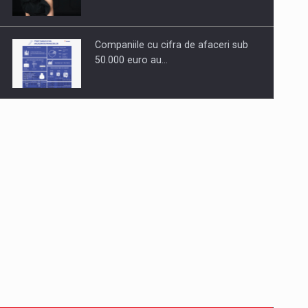
Companiile cu cifra de afaceri sub
50.000 euro au…
Dinu Bumbacea revine in PwC
Romania ca Partener si…
Comunicat de presa: Joburile part-
time reincep sa intre pe…