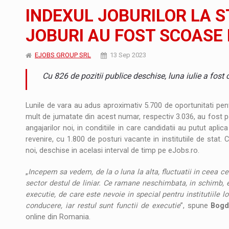
Noul Mercedes-Benz VLE este acum disponib
STIRI
INDEXUL JOBURILOR LA S
JAECOO 5 SHS-H a ajuns in Romania
STIRI
JOBURI AU FOST SCOASE I
Proteinmaxxing and the Future of Protein
ARTICOLE
EJOBS GROUP SRL
13 Sep 2023
Cu 826 de pozitii publice deschise, luna iulie a fost
Lunile de vara au adus aproximativ 5.700 de oportunitati pent
mult de jumatate din acest numar, respectiv 3.036, au fost pos
angajarilor noi, in conditiile in care candidatii au putut ap
revenire, cu 1.800 de posturi vacante in institutiile de stat.
noi, deschise in acelasi interval de timp pe eJobs.ro.
„
Incepem sa vedem, de la o luna la alta, fluctuatii in ceea ce 
sector destul de liniar. Ce ramane neschimbata, in schimb, e
executie, de care este nevoie in special pentru institutiile l
conducere, iar restul sunt functii de executie
”, spune
Bogd
online din Romania.