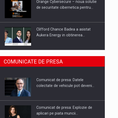
Orange Cybersecure – noua solutie
de securitate cibernetica pentru…
Clifford Chance Badea a asistat
Aukera Energy in obtinerea…
SAPTE PERSONALITATI DIN MEDIUL
COMUNICATE DE PRESA
DE AFACERI, ACADEMIC SI
INSTITUTIONAL…
Comunicat de presa: Datele
Hard Enduro Piatra Craiului 2026,
colectate de vehicule pot deveni…
fueled by benzinariile RO…
Comunicat de presa: Explozie de
aplicari pe piata muncii…