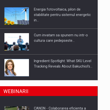
Energia fotovoltaica, pilon de
uselor din piata
stabilitate pentru sistemul energetic
in…
Cum invatam sa spunem nu intr-o
cultura care pedepseste…
Ingredient Spotlight: What SKU Level
Tracking Reveals About Bakuchiol's…
Producatorii si comerciantii care nu
a, preiau compania intr-o tranzactie de peste 25…
WEBINARII
se supun noilor reglementari…
CANON - Colaborarea eficienta a