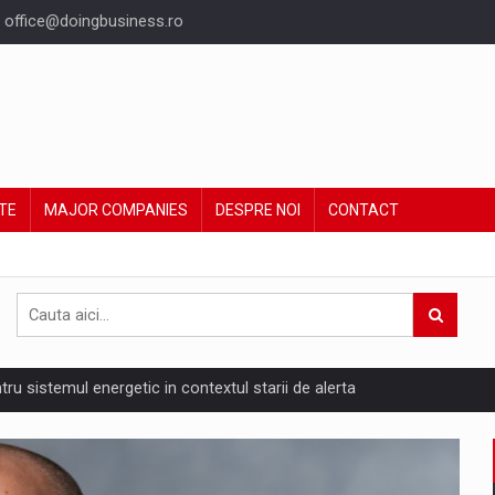
office@doingbusiness.ro
TE
MAJOR COMPANIES
DESPRE NOI
CONTACT
ntru sistemul energetic in contextul starii de alerta
are pedepseste granitele?
ing Reveals About Bakuchiol's Evolution