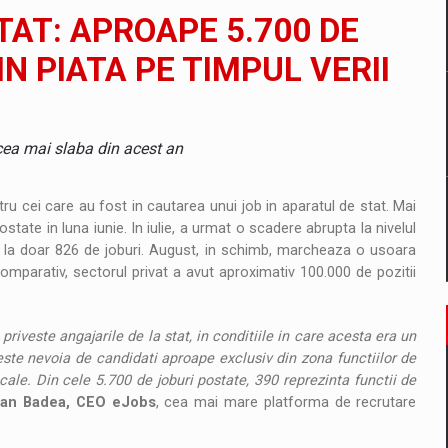
il pentru comanda intr-o gama extinsa de variante atragatoare
TAT: APROAPE 5.700 DE
N PIATA PE TIMPUL VERII
 Demand
 cea mai slaba din acest an
ru cei care au fost in cautarea unui job in aparatul de stat. Mai
tate in luna iunie. In iulie, a urmat o scadere abrupta la nivelul
lica la doar 826 de joburi. August, in schimb, marcheaza o usoara
 Comparativ, sectorul privat a avut aproximativ 100.000 de pozitii
priveste angajarile de la stat, in conditiile in care acesta era un
ste nevoia de candidati aproape exclusiv din zona functiilor de
ocale. Din cele 5.700 de joburi postate, 390 reprezinta functii de
an Badea, CEO eJobs
, cea mai mare platforma de recrutare