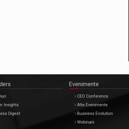
aders
Evenimente
iuri
CEO Conference
r Insights
Alte Evenimente
ess Digest
Business Evolution
Webinarii