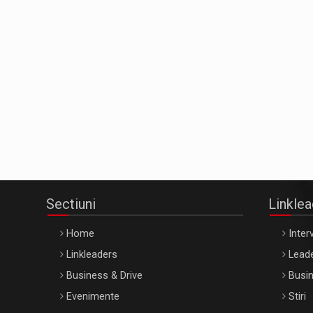
Sectiuni
Linkle
Home
Interv
Linkleaders
Leade
Business & Drive
Busin
Evenimente
Stiri