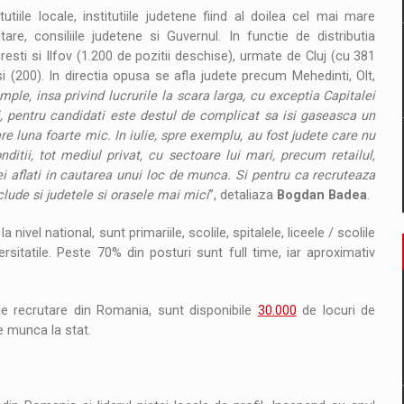
ile locale, institutiile judetene fiind al doilea cel mai mare
tare, consiliile judetene si Guvernul. In functie de distributia
sti si Ilfov (1.200 de pozitii deschise), urmate de Cluj (cu 381
si (200). In directia opusa se afla judete precum Mehedinti, Olt,
ple, insa privind lucrurile la scara larga, cu exceptia Capitalei
si, pentru candidati este destul de complicat sa isi gaseasca un
re luna foarte mic. In iulie, spre exemplu, au fost judete care nu
itii, tot mediul privat, cu sectoare lui mari, precum retailul,
ei aflati in cautarea unui loc de munca. Si pentru ca recruteaza
clude si judetele si orasele mai mici
”, detaliaza
Bogdan Badea
.
 nivel national, sunt primariile, scolile, spitalele, liceele / scolile
ersitatile. Peste 70% din posturi sunt full time, iar aproximativ
 recrutare din Romania, sunt disponibile
30.000
de locuri de
e munca la stat.