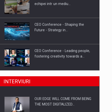
Proteinmaxxing and the Future of
echipei intr un mediu…
Protein Demand
CEO Conference - Shaping the
Future - Strategy in…
CEO Conference - Leading people,
fostering creativity towards a…
CEO Conference - Shaping The
INTERVIURI
Future - Technology and…
OUR EDGE WILL COME FROM BEING
Webinar - Business Evolution-
THE MOST DIGITALIZED…
RETHINK STRATEGY-Finantare