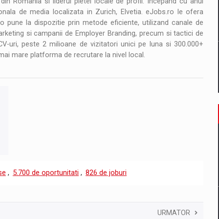
n Romania si liderul pietei locale de profil. Incepand cu anul
nala de media localizata in Zurich, Elvetia. eJobs.ro le ofera
o pune la dispozitie prin metode eficiente, utilizand canale de
keting si campanii de Employer Branding, precum si tactici de
V-uri, peste 2 milioane de vizitatori unici pe luna si 300.000+
mai mare platforma de recrutare la nivel local.
se
,
5.700 de oportunitati
,
826 de joburi
URMATOR