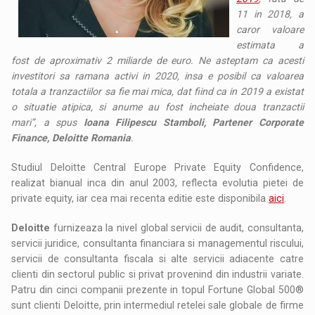
11 in 2018, a
caror valoare
estimata
a
fost
de aproximativ 2 miliarde de euro. Ne asteptam ca acesti
investitori sa ramana activi in 2020, insa e posibil ca valoarea
totala a tranzactiilor sa fie mai mica, dat fiind ca in 2019 a existat
o situatie atipica, si anume au fost incheiate doua tranzactii
mari”, a spus
Ioana Filipescu
Stamboli
,
Partener Corporate
Finance, Deloitte Romania
.
Studiul Deloitte Central Europe Private Equity Confidence,
realizat bianual inca din anul 2003, reflecta evolutia pietei de
private equity, iar cea mai recenta editie este disponibila
aici
.
Deloitte
furnizeaza la nivel global servicii de audit, consultanta,
servicii juridice, consultanta financiara si managementul riscului,
servicii de consultanta fiscala si alte servicii adiacente catre
clienti din sectorul public si privat provenind din industrii variate.
Patru din cinci companii prezente in topul Fortune Global 500®
sunt clienti Deloitte, prin intermediul retelei sale globale de firme