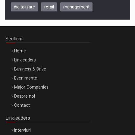
digitalizare
retail
management
Be Inspired. Make it Happen!, CLUJ, 9 Decembrie
Cluj-Napoca – 9 Dec 2026
Sectiuni
Home
Linkleaders
Business & Drive
Evenimente
Major Companies
Be Inspired. Make it Happen!, ARTEMIS LETO, ORADEA, 8
Despre noi
Octombrie
Contact
Oradea – 8 Oct 2026
Linkleaders
Interviuri