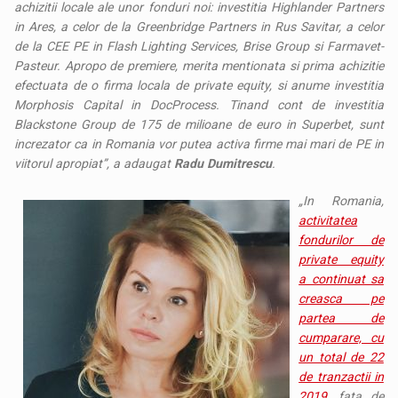
achizitii locale ale unor fonduri noi: investitia Highlander Partners
in Ares, a celor de la Greenbridge Partners in Rus Savitar, a celor
de la CEE PE in Flash Lighting Services, Brise Group si Farmavet-
Pasteur. Apropo de premiere, merita mentionata si prima achizitie
efectuata de o firma locala de private equity, si anume investitia
Morphosis Capital in DocProcess. Tinand cont de investitia
Blackstone Group de 175 de milioane de euro in Superbet, sunt
increzator ca in Romania vor putea activa firme mai mari de PE in
viitorul apropiat”, a adaugat
Radu Dumitrescu
.
„In Romania,
activitatea
fondurilor de
private equity
a continuat sa
creasca pe
partea de
cumparare, cu
un total de 22
de tranzactii in
2019
, fata de