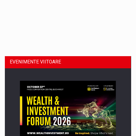
Dinu Bumbacea revine in PwC Romania ca Partener si…
EVENIMENTE VIITOARE
Comunicat de presa: Joburile part-time reincep sa intre pe…