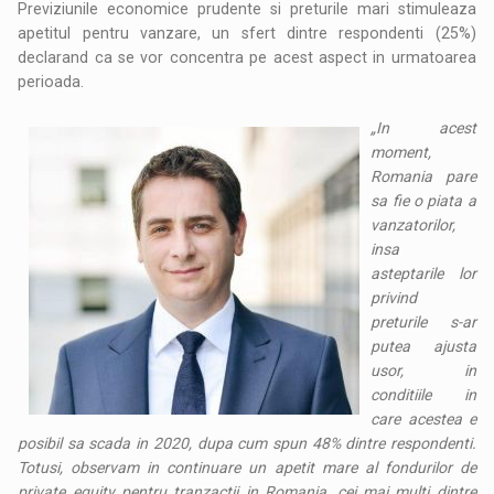
Previziunile economice prudente si preturile mari stimuleaza
apetitul pentru vanzare, un sfert dintre respondenti (25%)
declarand ca se vor concentra pe acest aspect in urmatoarea
perioada.
„
In acest
moment,
Romania pare
sa fie o piata a
vanzatorilor,
insa
asteptarile lor
privind
preturile s-ar
putea ajusta
usor, in
conditiile in
care acestea e
posibil sa scada in 2020, dupa cum spun 48% dintre respondenti.
Totusi, observam in continuare un apetit mare al fondurilor de
private equity pentru tranzactii in Romania, cei mai multi dintre