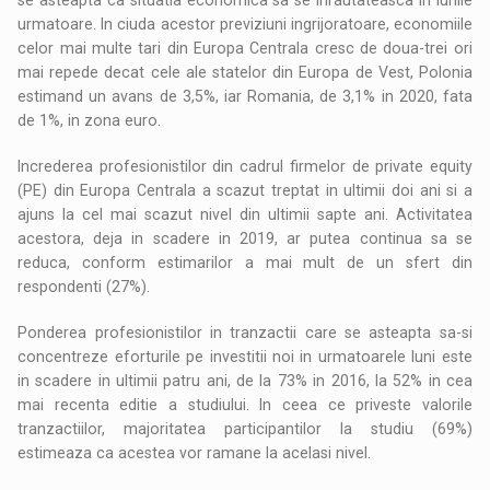
urmatoare. In ciuda acestor previziuni ingrijoratoare, economiile
celor mai multe tari din Europa Centrala cresc de doua-trei ori
mai repede decat cele ale statelor din Europa de Vest, Polonia
estimand un avans de 3,5%, iar Romania, de 3,1% in 2020, fata
de 1%, in zona euro.
Increderea profesionistilor din cadrul firmelor de private equity
(PE) din Europa Centrala a scazut treptat in ultimii doi ani si a
ajuns la cel mai scazut nivel din ultimii sapte ani. Activitatea
acestora, deja in scadere in 2019, ar putea continua sa se
reduca, conform estimarilor a mai mult de un sfert din
respondenti (27%).
Ponderea profesionistilor in tranzactii care se asteapta sa-si
concentreze eforturile pe investitii noi in urmatoarele luni este
in scadere in ultimii patru ani, de la 73% in 2016, la 52% in cea
mai recenta editie a studiului. In ceea ce priveste valorile
tranzactiilor, majoritatea participantilor la studiu (69%)
estimeaza ca acestea vor ramane la acelasi nivel.