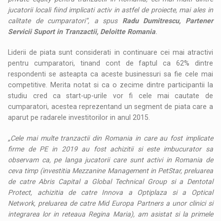
jucatorii locali fiind implicati activ in astfel de proiecte, mai ales in
calitate de cumparatori”, a spus
Radu Dumitrescu, Partener
Servicii Suport in Tranzactii, Deloitte Romania
.
Liderii de piata sunt considerati in continuare cei mai atractivi
pentru cumparatori, tinand cont de faptul ca 62% dintre
respondenti se asteapta ca aceste businessuri sa fie cele mai
competitive. Merita notat si ca o zecime dintre participantii la
studiu cred ca start-up-urile vor fi cele mai cautate de
cumparatori, acestea reprezentand un segment de piata care a
aparut pe radarele investitorilor in anul 2015.
„Cele mai multe tranzactii din Romania in care au fost implicate
firme de PE in 2019 au fost achizitii si este imbucurator sa
observam ca, pe langa jucatorii care sunt activi in Romania de
ceva timp (investitia Mezzanine Management in PetStar, preluarea
de catre Abris Capital a Global Technical Group si a Dentotal
Protect, achizitia de catre Innova a Optiplaza si a Optical
Network, preluarea de catre Mid Europa Partners a unor clinici si
integrarea lor in reteaua Regina Maria), am asistat si la primele