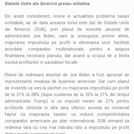
Statele Unite ale Americii preiau initiativa
Din acest considerent, revine in actualitate problema taxarii
echitabile, iar de data aceasta tonul este dat de Statele Unite
ale Americii (SUA), prin planul de investitii anuntat de
administratia Joe Biden, care ar presupune, printre altele,
majorarea impozitului pe profit si eliminarea unor facilitati
acordate companiilor multinationale, pentru a asigura
finantarea necesara planului, dar avand si scopul de a limita
exodul profiturilor in paradisuri fiscale.
Planul de redresare anuntat de Joe Biden a fost apreciat de
reprezentantii mediului de business american. Dar cum planul
de investitii va veni la pachet cu majorarea impozitului pe profit
de la 21% la 28% (dupa scaderea de la 35% la 21% din timpul
administratiei Trump) si un impozit minim de 21% pentru
profiturile obtinute in alta tara, ulterior acestia au reclamat
faptul ca majorarea taxelor va reduce competitivitatea
companiilor americane pe plan international, SUA urmand sa
redevina tara cu cea mai ridicata rata a impozitului pe profit
dintre marile economii ale lumii.