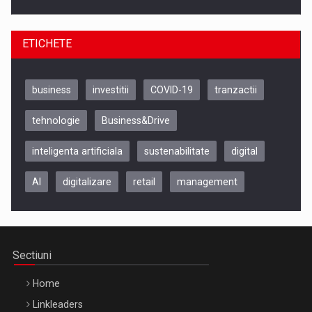
ETICHETE
business
investitii
COVID-19
tranzactii
tehnologie
Business&Drive
inteligenta artificiala
sustenabilitate
digital
Be Inspired. Make it Happen!, CLUJ, 9 Decembrie
AI
digitalizare
retail
management
Cluj-Napoca – 9 Dec 2026
Sectiuni
Home
Linkleaders