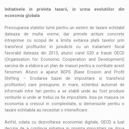
Initiativele in privinta taxarii, in urma evolutiilor din
economia globala
Preocuparea statelor lumii pentru un sistem de taxare echitabil
dateaza de multa vreme, dar primele actiuni concrete
intreprinse cu scopul de a limita evitarea platii taxelor prin
transferul profiturilor in jurisdictii cu un tratament fiscal
favorabil dateaza din 2013, atunci cand G20 a trasat OECD
(Organisation for Economic Cooperation and Development)
sarcina de a elabora un plan de masuri pentru a combate acest
fenomen. Atunci a aparut BEPS (Base Erosion and Profit
Shifting – Erodarea bazei de impozitare si transferul
profiturilor) care presupune, in mare, schimbul automat de
informatii intre tari pentru a se stabili unde au fost produse
veniturile si unde ar trebui sa fie impozitate. Insa pe masura ce
economia a crescut in complexitate, si demersurile pentru o
taxare echitabila au necesitat o intensificare.
Astfel, odata cu dezvoltarea economiei digitale, OECD a luat
decizia de a continua initiativa in privinta impozitarii pe doua