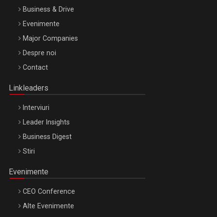
Business & Drive
Evenimente
Major Companies
Be Inspired. Make it Happen!, ARTEMIS LETO, ORADEA, 8
Despre noi
Octombrie
Contact
Oradea – 8 Oct 2026
Linkleaders
Interviuri
Leader Insights
Business Digest
Stiri
Evenimente
CEO Conference
Alte Evenimente