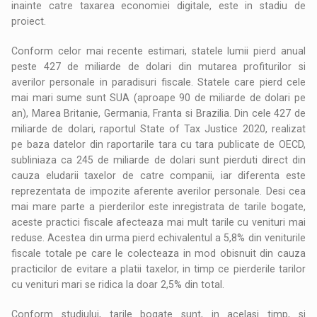
inainte catre taxarea economiei digitale, este in stadiu de
proiect.
Conform celor mai recente estimari, statele lumii pierd anual
peste 427 de miliarde de dolari din mutarea profiturilor si
averilor personale in paradisuri fiscale. Statele care pierd cele
mai mari sume sunt SUA (aproape 90 de miliarde de dolari pe
an), Marea Britanie, Germania, Franta si Brazilia. Din cele 427 de
miliarde de dolari, raportul State of Tax Justice 2020, realizat
pe baza datelor din raportarile tara cu tara publicate de OECD,
subliniaza ca 245 de miliarde de dolari sunt pierduti direct din
cauza eludarii taxelor de catre companii, iar diferenta este
reprezentata de impozite aferente averilor personale. Desi cea
mai mare parte a pierderilor este inregistrata de tarile bogate,
aceste practici fiscale afecteaza mai mult tarile cu venituri mai
reduse. Acestea din urma pierd echivalentul a 5,8% din veniturile
fiscale totale pe care le colecteaza in mod obisnuit din cauza
practicilor de evitare a platii taxelor, in timp ce pierderile tarilor
cu venituri mari se ridica la doar 2,5% din total.
Conform studiului, tarile bogate sunt, in acelasi timp, si