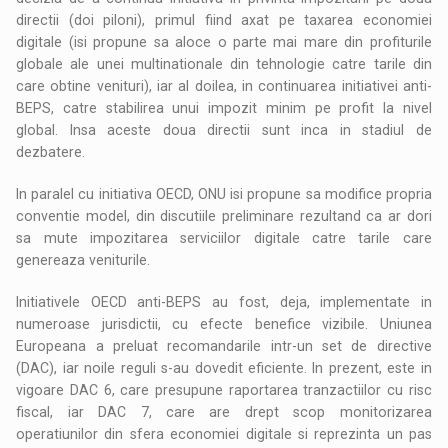
directii (doi piloni), primul fiind axat pe taxarea economiei
digitale (isi propune sa aloce o parte mai mare din profiturile
globale ale unei multinationale din tehnologie catre tarile din
care obtine venituri), iar al doilea, in continuarea initiativei anti-
BEPS, catre stabilirea unui impozit minim pe profit la nivel
global. Insa aceste doua directii sunt inca in stadiul de
dezbatere.
In paralel cu initiativa OECD, ONU isi propune sa modifice propria
conventie model, din discutiile preliminare rezultand ca ar dori
sa mute impozitarea serviciilor digitale catre tarile care
genereaza veniturile.
Initiativele OECD anti-BEPS au fost, deja, implementate in
numeroase jurisdictii, cu efecte benefice vizibile. Uniunea
Europeana a preluat recomandarile intr-un set de directive
(DAC), iar noile reguli s-au dovedit eficiente. In prezent, este in
vigoare DAC 6, care presupune raportarea tranzactiilor cu risc
fiscal, iar DAC 7, care are drept scop monitorizarea
operatiunilor din sfera economiei digitale si reprezinta un pas