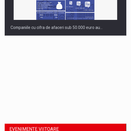
Companiile cu cifra de afaceri sub 50.000 euro au…
Dinu Bumbacea revine in PwC Romania ca Partener si…
EVENIMENTE VIITOARE