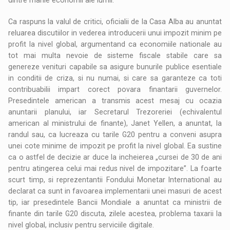
Ca raspuns la valul de critici, oficialii de la Casa Alba au anuntat
reluarea discutiilor in vederea introducerii unui impozit minim pe
profit la nivel global, argumentand ca economiile nationale au
tot mai multa nevoie de sisteme fiscale stabile care sa
genereze venituri capabile sa asigure bunurile publice esentiale
in conditii de criza, si nu numai, si care sa garanteze ca toti
contribuabilii impart corect povara finantarii guvernelor.
Presedintele american a transmis acest mesaj cu ocazia
anuntarii planului, iar Secretarul Trezoreriei (echivalentul
american al ministrului de finante), Janet Yellen, a anuntat, la
randul sau, ca lucreaza cu tarile G20 pentru a conveni asupra
unei cote minime de impozit pe profit la nivel global. Ea sustine
ca o astfel de decizie ar duce la incheierea „cursei de 30 de ani
pentru atingerea celui mai redus nivel de impozitare”. La foarte
scurt timp, si reprezentantii Fondului Monetar International au
declarat ca sunt in favoarea implementarii unei masuri de acest
tip, iar presedintele Bancii Mondiale a anuntat ca ministrii de
finante din tarile G20 discuta, zilele acestea, problema taxarii la
nivel global, inclusiv pentru serviciile digitale.