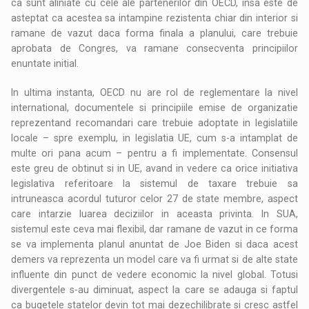
ca sunt aliniate cu cele ale partenerilor din OECD, insa este de
asteptat ca acestea sa intampine rezistenta chiar din interior si
ramane de vazut daca forma finala a planului, care trebuie
aprobata de Congres, va ramane consecventa principiilor
enuntate initial.
In ultima instanta, OECD nu are rol de reglementare la nivel
international, documentele si principiile emise de organizatie
reprezentand recomandari care trebuie adoptate in legislatiile
locale – spre exemplu, in legislatia UE, cum s-a intamplat de
multe ori pana acum – pentru a fi implementate. Consensul
este greu de obtinut si in UE, avand in vedere ca orice initiativa
legislativa referitoare la sistemul de taxare trebuie sa
intruneasca acordul tuturor celor 27 de state membre, aspect
care intarzie luarea deciziilor in aceasta privinta. In SUA,
sistemul este ceva mai flexibil, dar ramane de vazut in ce forma
se va implementa planul anuntat de Joe Biden si daca acest
demers va reprezenta un model care va fi urmat si de alte state
influente din punct de vedere economic la nivel global. Totusi
divergentele s-au diminuat, aspect la care se adauga si faptul
ca bugetele statelor devin tot mai dezechilibrate si cresc astfel