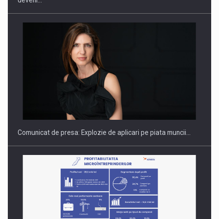
Fondul de investitii BoldMind si echipa de management a…
Comunicat de presa: Explozie de aplicari pe piata muncii…