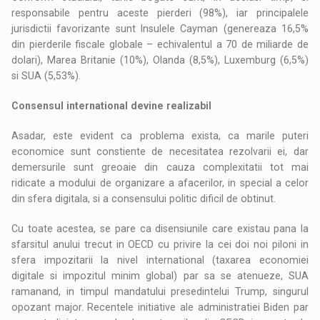
responsabile pentru aceste pierderi (98%), iar principalele
jurisdictii favorizante sunt Insulele Cayman (genereaza 16,5%
din pierderile fiscale globale – echivalentul a 70 de miliarde de
dolari), Marea Britanie (10%), Olanda (8,5%), Luxemburg (6,5%)
si SUA (5,53%).
Consensul international devine realizabil
Asadar, este evident ca problema exista, ca marile puteri
economice sunt constiente de necesitatea rezolvarii ei, dar
demersurile sunt greoaie din cauza complexitatii tot mai
ridicate a modului de organizare a afacerilor, in special a celor
din sfera digitala, si a consensului politic dificil de obtinut.
Cu toate acestea, se pare ca disensiunile care existau pana la
sfarsitul anului trecut in OECD cu privire la cei doi noi piloni in
sfera impozitarii la nivel international (taxarea economiei
digitale si impozitul minim global) par sa se atenueze, SUA
ramanand, in timpul mandatului presedintelui Trump, singurul
opozant major. Recentele initiative ale administratiei Biden par