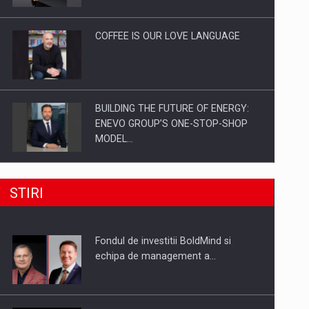
Investitii Digitalizare
COFFEE IS OUR LOVE LANGUAGE
BUILDING THE FUTURE OF ENERGY:
ENEVO GROUP’S ONE-STOP-SHOP
MODEL…
ROOTED IN ROMANIA, BUILT TO
STIRI
DELIVER TECHNOLOGY FOR THE…
Fondul de investitii BoldMind si
PUTTING ROMANIAN CORPORATE
echipa de management a…
COMPANIES ON THE INTERNATIONAL
BUSINESS SCENE