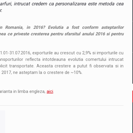
il pentru comanda intr-o gama extinsa de variante atragatoare
rfuri, intrucat credem ca personalizarea este metoda cea
.
in Romania, in 2016? Evolutia a fost conform asteptarilor
 Demand
a ce priveste cresterea pentru sfarsitul anului 2016 si pentru
01.01-31.07.2016, exporturile au crescut cu 2,9% si importurile cu
sporturilor reflecta intotdeauna evolutia comertului intrucat
icit transportate. Aceasta crestere a putut fi observata si in
n 2017, ne asteptam la o crestere de ~10%.
arianta in limba engleza,
aici
.