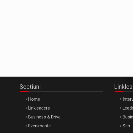
Sectiuni
Linkle
Home
Interv
Linkleaders
Leade
Business & Drive
Busin
Evenimente
Stiri