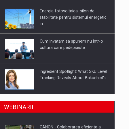
Energia fotovoltaica, pilon de
uselor din piata
stabilitate pentru sistemul energetic
in…
Cum invatam sa spunem nu intr-o
cultura care pedepseste…
Ingredient Spotlight: What SKU Level
Tracking Reveals About Bakuchiol's…
Producatorii si comerciantii care nu
a, preiau compania intr-o tranzactie de peste 25…
WEBINARII
se supun noilor reglementari…
CANON - Colaborarea eficienta a