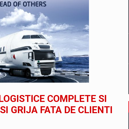
un noilor reglementari UE privind ambalajele pot risca retragerea prod
ES ON THE INTERNATIONAL BUSINESS SCENE
OST DIGITALIZED WHOLESALER IN ROMANIA
 benzinariile RO concept OSCAR – peste 500 de participanti
 LOGISTICE COMPLETE SI
management a Pall-Ex, liderul pietei de transport paletizat din Romani
SI GRIJA FATA DE CLIENTI
MBRU AL FAMILIEI: RANGE ROVER GT