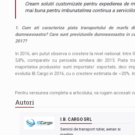
Noul Mercedes-Benz VLE este acum disponib
STIRI
Cream solutii customizate pentru expedierea de ma
mai buna pentru imbunatatirea continua a serviciilor
JAECOO 5 SHS-H a ajuns in Romania
STIRI
1. Cum ati caracteriza piata transportului de marfa d
Proteinmaxxing and the Future of Protein
ARTICOLE
dumneavoastra? Care sunt previziunile dumneavoastra in cee
2017?
In 2016, am putut observa o crestere la nivel national. Intre 
5,8%, comparativ cu perioada similara din 2015. Piata tran
majoritatea produselor sunt importate/ exportate, deci impl
evolutia IB Cargo in 2016, cu o crestere estimata de ~20%. I
Pentru versiunea completa a articolului, va rugam accesati v
Autori
I.B. CARGO SRL
Servicii de transport rutier, aerian si
maritim.