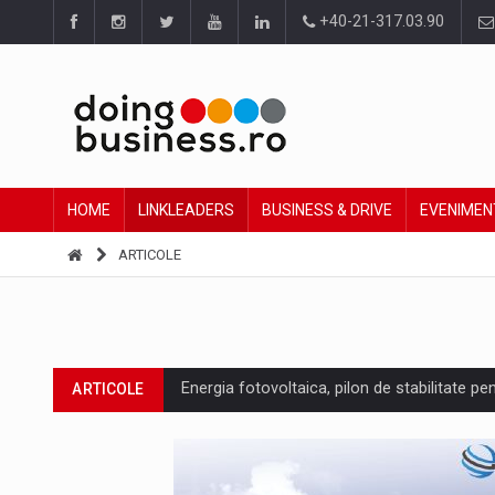
+40-21-317.03.90
HOME
LINKLEADERS
BUSINESS & DRIVE
EVENIMEN
ARTICOLE
Energia fotovoltaica, pilon de stabilitate pe
ARTICOLE
Cum invatam sa spunem nu intr-o cultura c
ARTICOLE
Ingredient Spotlight: What SKU Level Track
ARTICOLE