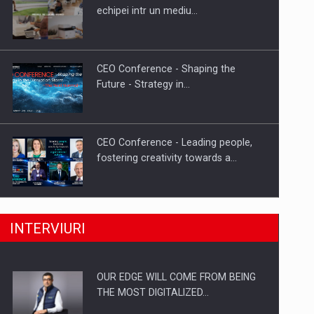
Proteinmaxxing and the Future of
echipei intr un mediu…
Protein Demand
CEO Conference - Shaping the
Future - Strategy in…
CEO Conference - Leading people,
fostering creativity towards a…
CEO Conference - Shaping The
INTERVIURI
Future - Technology and…
OUR EDGE WILL COME FROM BEING
Webinar - Business Evolution-
THE MOST DIGITALIZED…
RETHINK STRATEGY-Finantare