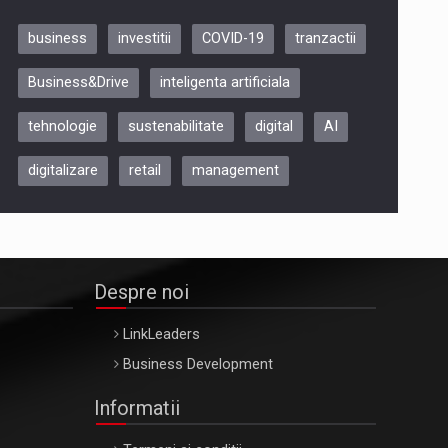
business
investitii
COVID-19
tranzactii
Be Inspired. Make it Happen!,
Business&Drive
inteligenta artificiala
ARTEMIS LETO, ORADEA, 8
Octombrie
tehnologie
sustenabilitate
digital
AI
Oradea – 8 Oct 2026
digitalizare
retail
management
Despre noi
LinkLeaders
Business Development
Informatii