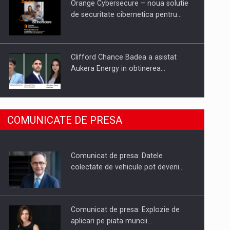
Orange Cybersecure – noua solutie
de securitate cibernetica pentru…
Clifford Chance Badea a asistat
Aukera Energy in obtinerea…
SAPTE PERSONALITATI DIN MEDIUL
COMUNICATE DE PRESA
DE AFACERI, ACADEMIC SI
INSTITUTIONAL…
Comunicat de presa: Datele
Hard Enduro Piatra Craiului 2026,
colectate de vehicule pot deveni…
fueled by benzinariile RO…
Comunicat de presa: Explozie de
aplicari pe piata muncii…