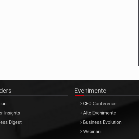
aders
Evenimente
iuri
CEO Conference
r Insights
Alte Evenimente
ess Digest
Business Evolution
Webinarii