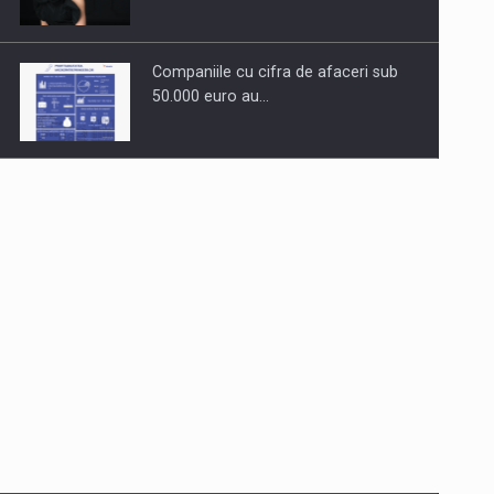
Companiile cu cifra de afaceri sub
50.000 euro au…
Dinu Bumbacea revine in PwC
Romania ca Partener si…
Comunicat de presa: Joburile part-
time reincep sa intre pe…