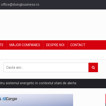
office@doingbusiness.ro
TE
MAJOR COMPANIES
DESPRE NOI
CONTACT
ntru sistemul energetic in contextul starii de alerta
are pedepseste granitele?
ing Reveals About Bakuchiol's Evolution