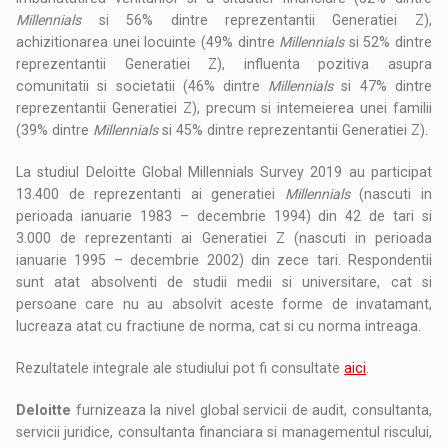
Millennials
si 56% dintre reprezentantii Generatiei Z),
achizitionarea unei locuinte (49% dintre
Millennials
si 52% dintre
reprezentantii Generatiei Z), influenta pozitiva asupra
comunitatii si societatii (46% dintre
Millennials
si 47% dintre
reprezentantii Generatiei Z), precum si intemeierea unei familii
(39% dintre
Millennials
si 45% dintre reprezentantii Generatiei Z).
La studiul Deloitte Global Millennials Survey 2019 au participat
13.400 de reprezentanti ai generatiei
Millennials
(nascuti in
perioada ianuarie 1983 – decembrie 1994) din 42 de tari si
3.000 de reprezentanti ai Generatiei Z (nascuti in perioada
ianuarie 1995 – decembrie 2002) din zece tari. Respondentii
sunt atat absolventi de studii medii si universitare, cat si
persoane care nu au absolvit aceste forme de invatamant,
lucreaza atat cu fractiune de norma, cat si cu norma intreaga.
Rezultatele integrale ale studiului pot fi consultate
aici
.
Deloitte
furnizeaza la nivel global servicii de audit, consultanta,
servicii juridice, consultanta financiara si managementul riscului,