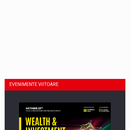
Dinu Bumbacea revine in PwC Romania ca Partener si…
EVENIMENTE VIITOARE