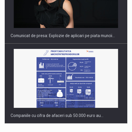
Hard Enduro Piatra Craiului 2026, fueled by benzinariile RO…
Comunicat de presa: Explozie de aplicari pe piata muncii…
Companiile cu cifra de afaceri sub 50.000 euro au…