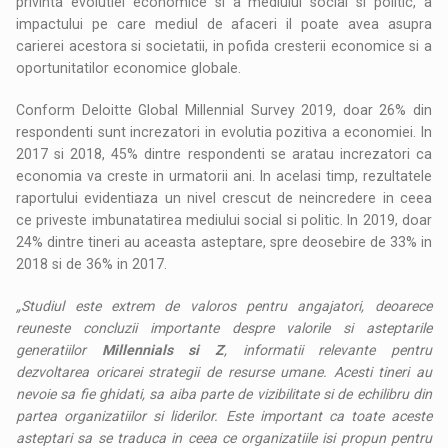
privinta evolutiei economice si a mediului social si politic, a
impactului pe care mediul de afaceri il poate avea asupra
carierei acestora si societatii, in pofida cresterii economice si a
oportunitatilor economice globale.
Conform Deloitte Global Millennial Survey 2019, doar 26% din
respondenti sunt increzatori in evolutia pozitiva a economiei. In
2017 si 2018, 45% dintre respondenti se aratau increzatori ca
economia va creste in urmatorii ani. In acelasi timp, rezultatele
raportului evidentiaza un nivel crescut de neincredere in ceea
ce priveste imbunatatirea mediului social si politic. In 2019, doar
24% dintre tineri au aceasta asteptare, spre deosebire de 33% in
2018 si de 36% in 2017.
„Studiul este extrem de valoros pentru angajatori, deoarece
reuneste concluzii importante despre valorile si asteptarile
generatiilor
Millennials si Z
, informatii relevante pentru
dezvoltarea oricarei strategii de resurse umane. Acesti tineri au
nevoie sa fie ghidati, sa aiba parte de vizibilitate si de echilibru din
partea organizatiilor si liderilor. Este important ca toate aceste
asteptari sa se traduca in ceea ce organizatiile isi propun pentru