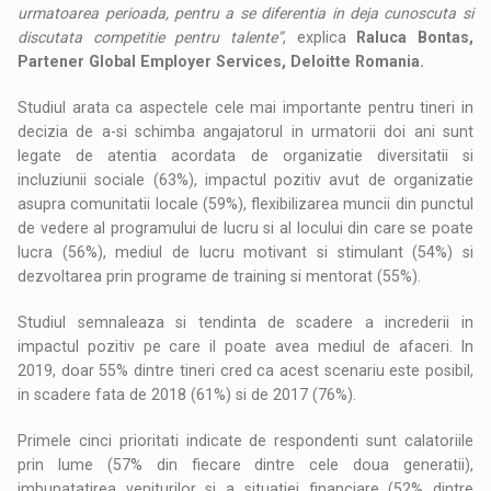
urmatoarea perioada, pentru a se diferentia in deja cunoscuta si
discutata competitie pentru talente”
, explica
Raluca
Bontas,
Partener Global
Employer
Services, Deloitte Romania.
Studiul arata ca aspectele cele mai importante pentru tineri in
decizia de a-si schimba angajatorul in urmatorii doi ani sunt
legate de atentia acordata de organizatie diversitatii si
incluziunii sociale (63%), impactul pozitiv avut de organizatie
asupra comunitatii locale (59%), flexibilizarea muncii din punctul
de vedere al programului de lucru si al locului din care se poate
lucra (56%), mediul de lucru motivant si stimulant (54%) si
dezvoltarea prin programe de training si mentorat (55%).
Studiul semnaleaza si tendinta de scadere a increderii in
impactul pozitiv pe care il poate avea mediul de afaceri. In
2019, doar 55% dintre tineri cred ca acest scenariu este posibil,
in scadere fata de 2018 (61%) si de 2017 (76%).
Primele cinci prioritati indicate de respondenti sunt calatoriile
prin lume (57% din fiecare dintre cele doua generatii),
imbunatatirea veniturilor si a situatiei financiare (52% dintre