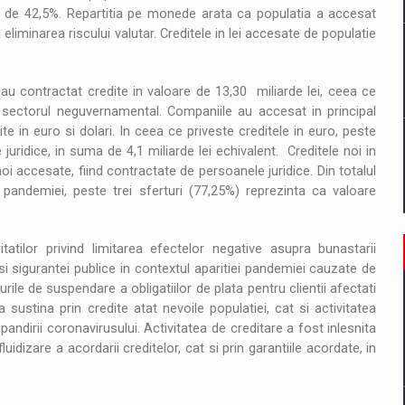
ind de 42,5%. Repartitia pe monede arata ca populatia a accesat
eliminarea riscului valutar. Creditele in lei accesate de populatie
e au contractat credite in valoare de 13,30 miliarde lei, ceea ce
n sectorul neguvernamental. Companiile au accesat in principal
te in euro si dolari. In ceea ce priveste creditele in euro, peste
uridice, in suma de 4,1 miliarde lei echivalent. Creditele noi in
oi accesate, fiind contractate de persoanele juridice. Din totalul
 pandemiei, peste trei sferturi (77,25%) reprezinta ca valoare
tatilor privind limitarea efectelor negative asupra bunastarii
i sigurantei publice in contextul aparitiei pandemiei cauzate de
ile de suspendare a obligatiilor de plata pentru clientii afectati
sustina prin credite atat nevoile populatiei, cat si activitatea
pandirii coronavirusului. Activitatea de creditare a fost inlesnita
uidizare a acordarii creditelor, cat si prin garantiile acordate, in