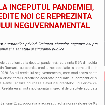
il pentru comanda intr-o gama extinsa de variante atragatoare
LA INCEPUTUL PANDEMIEI,
DITE NOI CE REPREZINTA
TULUI NEGUVERNAMENTAL
 Demand
i autoritatilor privind limitarea efectelor negative asupra
ei si a sanatatii si sigurantei publice
ele patru luni de la debutul pandemiei, reprezinta 8,5% din soldul
 din Romania au acordat credite noi populatiei si companiilor in
e 2020. Soldul creditului neguvernamental, care totalizeaza peste
a dintre totalul creditelor acordate populatiei si companiilor si
. Pentru analiza riguroasa a evolutiei creditelor, unul dintre cei
oi. Creditarea a fost impulsionata in special de creditele acordate
artie-iunie 2020, populatia a accesat credite noi in valoare de 9,8