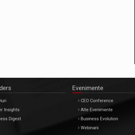
aders
Evenimente
iuri
CEO Conference
r Insights
Alte Evenimente
ess Digest
Business Evolution
Webinarii