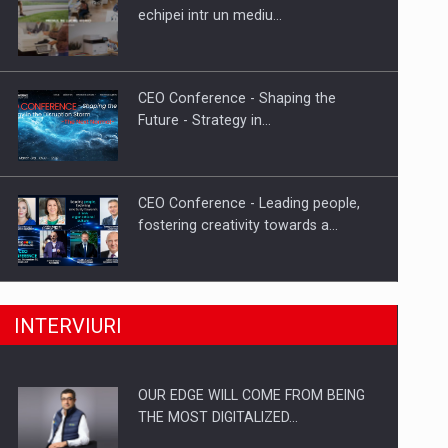
Proteinmaxxing and the Future of
echipei intr un mediu…
Protein Demand
CEO Conference - Shaping the
Future - Strategy in…
CEO Conference - Leading people,
fostering creativity towards a…
CEO Conference - Shaping The
INTERVIURI
Future - Technology and…
OUR EDGE WILL COME FROM BEING
Webinar - Business Evolution-
THE MOST DIGITALIZED…
RETHINK STRATEGY-Finantare