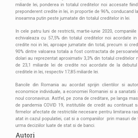
miliarde lei, ponderea in totalul creditelor noi accesate fi
preponderent credite in lei, in proportie de 96%, conducand la 
inseamna putin peste jumatate din totalul creditelor in lei.
In cele patru luni de restrictii, martie-iunie 2020, companiil
echivaleaza cu 57,5% din totalul creditelor noi acordate i
credite noi in lei, aproape jumatate din total, precum si credi
90% dintre valoarea totala a fost contractata de persoanele j
dolari au reprezentat aproximativ 3,3% din totalul creditelor n
de 23,1 miliarde lei de credite noi acordate de la debutul
creditele in lei, respectiv 17,85 miliarde lei.
Bancile din Romania au acordat sprijin clientilor si autori
economice individuale, a economiei Romaniei si a sanatatii s
noul coronavirus. Astfel, pe zona de creditare, pe langa masur
de pandemia COVID 19, institutiile de credit au continuat sa 
firmelor afectate de restrictiile necesare pentru limitarea ras
atat in cazul populatiei, cat si a companiilor prin masuri de fl
urma deciziilor luate de stat si de banci.
Autori