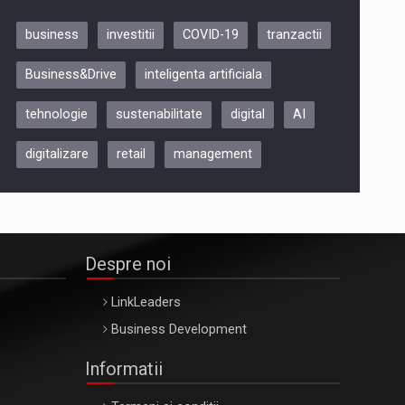
business
investitii
COVID-19
tranzactii
Be Inspired. Make it Happen!,
Business&Drive
inteligenta artificiala
ARTEMIS LETO, ORADEA, 8
Octombrie
tehnologie
sustenabilitate
digital
AI
Oradea – 8 Oct 2026
digitalizare
retail
management
Despre noi
LinkLeaders
Business Development
Informatii