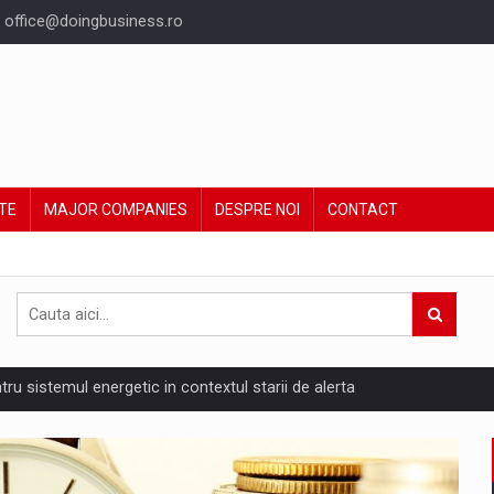
office@doingbusiness.ro
TE
MAJOR COMPANIES
DESPRE NOI
CONTACT
ntru sistemul energetic in contextul starii de alerta
are pedepseste granitele?
ing Reveals About Bakuchiol's Evolution