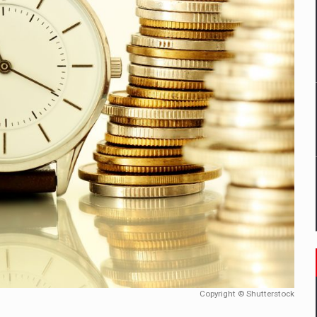
un noilor reglementari UE privind ambalajele pot risca retragerea prod
ES ON THE INTERNATIONAL BUSINESS SCENE
OST DIGITALIZED WHOLESALER IN ROMANIA
 benzinariile RO concept OSCAR – peste 500 de participanti
management a Pall-Ex, liderul pietei de transport paletizat din Romani
MBRU AL FAMILIEI: RANGE ROVER GT
Copyright © Shutterstock