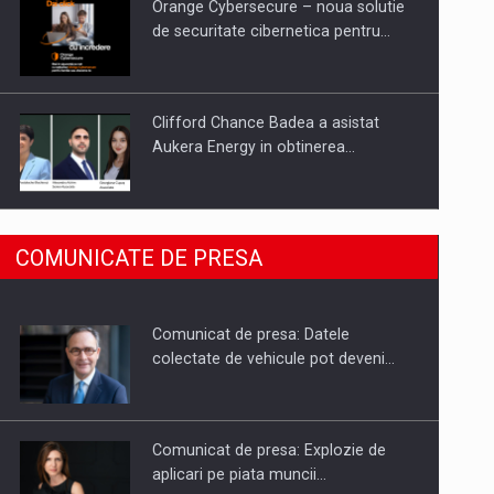
Orange Cybersecure – noua solutie
de securitate cibernetica pentru…
Clifford Chance Badea a asistat
Aukera Energy in obtinerea…
SAPTE PERSONALITATI DIN MEDIUL
COMUNICATE DE PRESA
DE AFACERI, ACADEMIC SI
INSTITUTIONAL…
Comunicat de presa: Datele
Hard Enduro Piatra Craiului 2026,
colectate de vehicule pot deveni…
fueled by benzinariile RO…
Comunicat de presa: Explozie de
aplicari pe piata muncii…