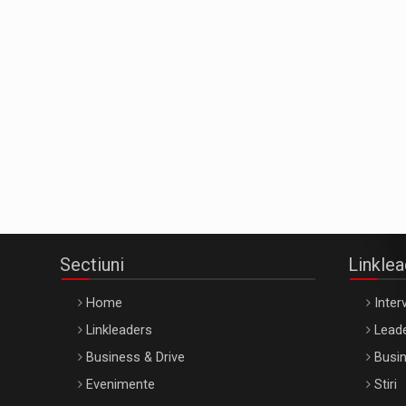
Sectiuni
Linkle
Home
Interv
Linkleaders
Leade
Business & Drive
Busin
Evenimente
Stiri