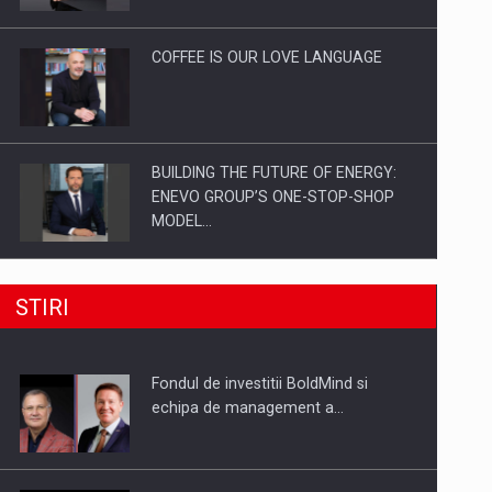
Investitii Digitalizare
COFFEE IS OUR LOVE LANGUAGE
BUILDING THE FUTURE OF ENERGY:
ENEVO GROUP’S ONE-STOP-SHOP
MODEL…
ROOTED IN ROMANIA, BUILT TO
STIRI
DELIVER TECHNOLOGY FOR THE…
Fondul de investitii BoldMind si
PUTTING ROMANIAN CORPORATE
echipa de management a…
COMPANIES ON THE INTERNATIONAL
BUSINESS SCENE