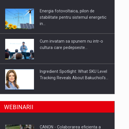
Energia fotovoltaica, pilon de
uselor din piata
stabilitate pentru sistemul energetic
in…
Cum invatam sa spunem nu intr-o
cultura care pedepseste…
Ingredient Spotlight: What SKU Level
Tracking Reveals About Bakuchiol's…
Producatorii si comerciantii care nu
a, preiau compania intr-o tranzactie de peste 25…
WEBINARII
se supun noilor reglementari…
CANON - Colaborarea eficienta a