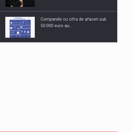
Companiile cu cifra de afaceri sub
50.000 euro au…
Dinu Bumbacea revine in PwC
Romania ca Partener si…
Comunicat de presa: Joburile part-
time reincep sa intre pe…