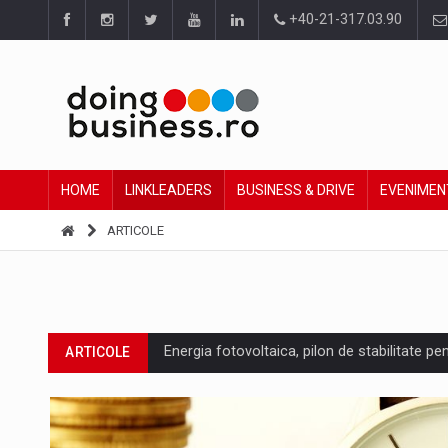
+40-21-317.03.90
HOME
LINKLEADERS
BUSINESS & DRIVE
EVENIMEN
ARTICOLE
Energia fotovoltaica, pilon de stabilitate pe
ARTICOLE
Cum invatam sa spunem nu intr-o cultura c
ARTICOLE
Ingredient Spotlight: What SKU Level Track
ARTICOLE