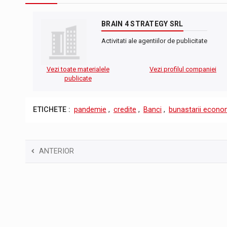
BRAIN 4 STRATEGY SRL
Activitati ale agentiilor de publicitate
Vezi toate materialele
Vezi profilul companiei
publicate
ETICHETE :
pandemie
,
credite
,
Banci
,
bunastarii econom
ANTERIOR