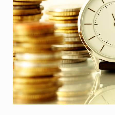
Producatorii si comerciantii care nu se sup
ARTICOLE
LEADERSHIP IN MISCARE
INTERVIURI
CU BATERIILE PERMANENT INCARCATE
INTERVIURI
PUTTING ROMANIAN CORPORATE COMPANI
INTERVIURI
OUR EDGE WILL COME FROM BEING THE M
INTERVIURI
COFFEE IS OUR LOVE LANGUAGE
INTERVIURI
Hard Enduro Piatra Craiului 2026, fueled by
STIRI
Fondul de investitii BoldMind si echipa de 
STIRI
RANGE ROVER DEZVALUIE AL CINCILEA ME
STIRI