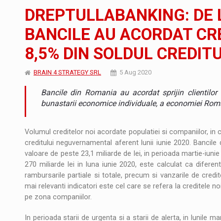
Noul Mercedes-Benz VLE este acum disponib
STIRI
DREPTULLABANKING: DE 
JAECOO 5 SHS-H a ajuns in Romania
STIRI
BANCILE AU ACORDAT CRE
8,5% DIN SOLDUL CREDI
Proteinmaxxing and the Future of Protein
ARTICOLE
BRAIN 4 STRATEGY SRL
5 Aug 2020
Bancile din Romania au acordat sprijin clientilor s
bunastarii economice individuale, a economiei Romani
Volumul creditelor noi acordate populatiei si companiilor, in c
creditului neguvernamental aferent lunii iunie 2020. Bancile
valoare de peste 23,1 miliarde de lei, in perioada martie-iuni
270 miliarde lei in luna iunie 2020, este calculat ca diferent
rambursarile partiale si totale, precum si vanzarile de credite
mai relevanti indicatori este cel care se refera la creditele n
pe zona companiilor.
In perioada starii de urgenta si a starii de alerta, in lunile m