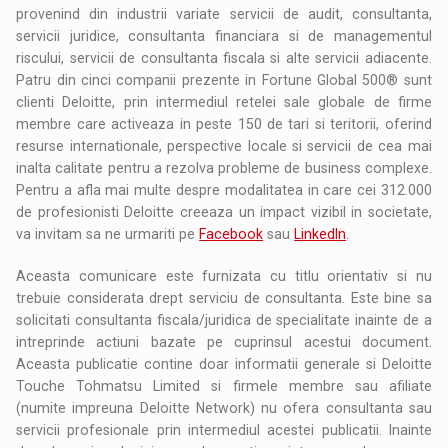
provenind din industrii variate servicii de audit, consultanta,
servicii juridice, consultanta financiara si de managementul
riscului, servicii de consultanta fiscala si alte servicii adiacente.
Patru din cinci companii prezente in Fortune Global 500® sunt
clienti Deloitte, prin intermediul retelei sale globale de firme
membre care activeaza in peste 150 de tari si teritorii, oferind
resurse internationale, perspective locale si servicii de cea mai
inalta calitate pentru a rezolva probleme de business complexe.
Pentru a afla mai multe despre modalitatea in care cei 312.000
de profesionisti Deloitte creeaza un impact vizibil in societate,
va invitam sa ne urmariti pe
Facebook
sau
LinkedIn
.
Aceasta comunicare este furnizata cu titlu orientativ si nu
trebuie considerata drept serviciu de consultanta. Este bine sa
solicitati consultanta fiscala/juridica de specialitate inainte de a
intreprinde actiuni bazate pe cuprinsul acestui document.
Aceasta publicatie contine doar informatii generale si Deloitte
Touche Tohmatsu Limited si firmele membre sau afiliate
(numite impreuna Deloitte Network) nu ofera consultanta sau
servicii profesionale prin intermediul acestei publicatii. Inainte