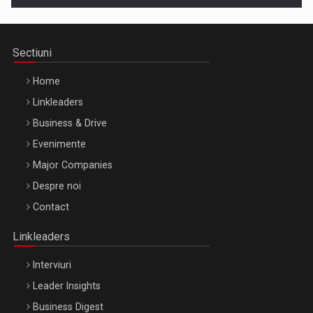
Sectiuni
Home
Linkleaders
Business & Drive
Evenimente
Major Companies
Be Inspired. Make it Happen!, ARTEMIS LETO, ORADEA, 8
Despre noi
Octombrie
Contact
Oradea – 8 Oct 2026
Linkleaders
Interviuri
Leader Insights
Business Digest