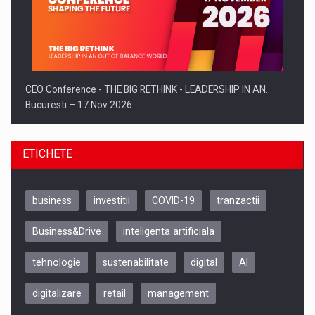
CEO Conference - THE BIG RETHINK - LEADERSHIP IN AN…
Bucuresti – 17 Nov 2026
ETICHETE
business
investitii
COVID-19
tranzactii
Business&Drive
inteligenta artificiala
tehnologie
sustenabilitate
digital
AI
digitalizare
retail
management
Be Inspired. Make it Happen!, CLUJ, 9 Decembrie
Cluj-Napoca – 9 Dec 2026