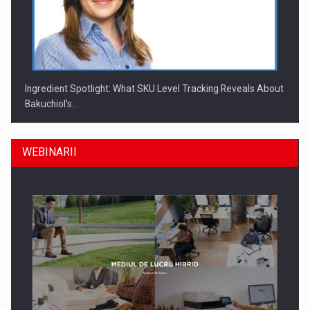
Ingredient Spotlight: What SKU Level Tracking Reveals About
Bakuchiol's…
WEBINARII
Producatorii si comerciantii care nu se supun noilor
reglementari…