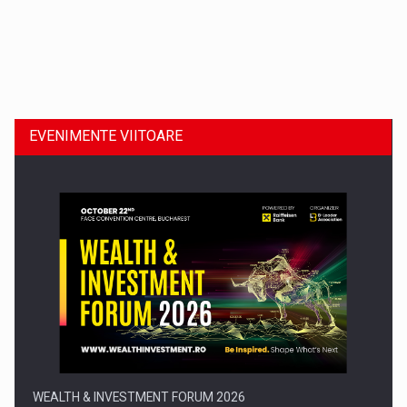
Dinu Bumbacea revine in PwC Romania ca Partener si…
EVENIMENTE VIITOARE
Comunicat de presa: Joburile part-time reincep sa intre pe…
WEALTH & INVESTMENT FORUM 2026