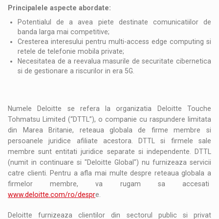
Principalele aspecte abordate:
Potentialul de a avea piete destinate comunicatiilor de
banda larga mai competitive;
Cresterea interesului pentru multi-access edge computing si
retele de telefonie mobila private;
Necesitatea de a reevalua masurile de securitate cibernetica
si de gestionare a riscurilor in era 5G.
Numele Deloitte se refera la organizatia Deloitte Touche
Tohmatsu Limited (“DTTL”), o companie cu raspundere limitata
din Marea Britanie, reteaua globala de firme membre si
persoanele juridice afiliate acestora. DTTL si firmele sale
membre sunt entitati juridice separate si independente. DTTL
(numit in continuare si "Deloitte Global") nu furnizeaza servicii
catre clienti. Pentru a afla mai multe despre reteaua globala a
firmelor membre, va rugam sa accesati
www.deloitte.com/ro/despr
e.
Deloitte furnizeaza clientilor din sectorul public si privat