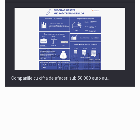
Companiile cu cifra de afaceri sub 50.000 euro au…