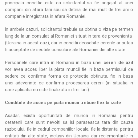
principala conditie este ca solicitantul sa fie angajat al unei
companii din afara tarii sau sa detina de mai mult de trei ani o
companie inregistrata in afara Romaniei.
In ambele cazuri, solicitantul trebuie sa obtina o viza pe termen
lung de la un consulat al Romaniei situat in tara de provenienta
(Ucraina in acest caz), dar in conditii deosebite cererile ar putea
fi acceptate de sectiile consulare ale Romaniei din alte state.
Persoanele care intra in Romania in baza unei
cereri de azil
vor avea acces liber la piata muncii fie in baza permisului de
sedere ce confirma forma de protectie obtinuta, fie in baza
unei adeverinte ce confirma procesarea cererii (in situatia in
care aplicatia nu este finalizata in trei luni).
Conditiile de acces pe piata muncii trebuie flexibilizate
Asadar, exista oportunitati de munca in Romania pentru
cetatenii care sunt nevoiti sa isi paraseasca tara din cauza
razboiului, fie in cadrul companiilor locale, fie la distanta, pentru
entitati din alte state, inclusiv din Ucraina, dar reglementarile in