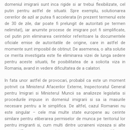
domeniul imigrarii sunt inca rigide si ar trebui flexibilizate, cel
putin pentru astfel de situatii. Spre exemplu, solutionarea
cererilor de azil ar putea fi accelerata (in prezent termenul este
de 30 de zile, dar poate fi prelungit de autoritati pe termen
nelimitat), iar anumite procese de imigrare pot fi simplificate,
cel putin prin eliminarea cerintelor referitoare la documentele
oficiale emise de autoritatile de origine, care in astfel de
momente sunt imposibil de obtinut. De asemenea, o alta solutie
ce merita investigata este fie eliminarea vizei de lunga sedere
pentru aceste situatii, fie posibilitatea de a solicita viza in
Romania, avand in vedere dificultatea de a calatori.
In fata unor astfel de provocari, probabil ca este un moment
potrivit ca Ministerul Afacerilor Externe, Inspectoratul General
pentru Imigrari si Ministerul Muncii sa analizeze legislatia si
procedurile impuse in domeniul imigrarii si sa ia masurile
necesare pentru a le simplifica. De altfel, cazul Romaniei nu
este singular – cele mai multe state europene au cerinte
similare pentru eliberarea permiselor de munca pe teritoriul lor
pentru imigranti si, cum multi dintre ucraineni vizeaza si alte