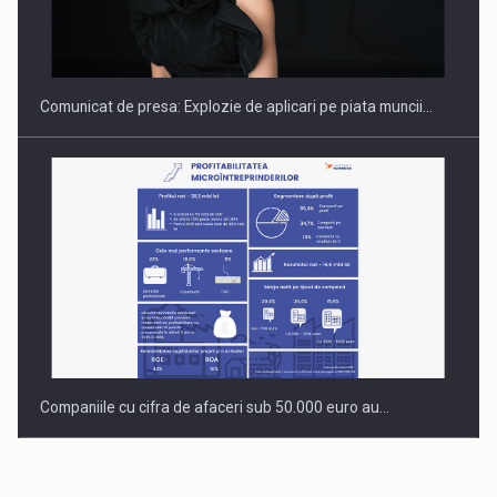
Hard Enduro Piatra Craiului 2026, fueled by benzinariile RO…
Comunicat de presa: Explozie de aplicari pe piata muncii…
Companiile cu cifra de afaceri sub 50.000 euro au…