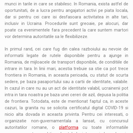
munci in tarile in care se stabilesc. In Romania, exista astfel de
oportunitati, de a lucra pentru angajatori activi pe piata locala,
dar si pentru cei care isi desfasoara activitatea in alte tari,
inclusiv in Ucraina. Procedurile sunt greoaie, pe alocuri, dar
poate ca evenimentele fara precedent la care suntem martori
vor determina autoritatile sa le flexibilizeze.
In primul rand, cei care fug din calea razboiului au nevoie de
informatii legate de rutele disponibile pentru a ajunge in
Romania, de mijloacele de transport disponibile, de conditiile de
intrare in tara. In linii mari, acestia trebuie sa stie ca pot trece
frontiera in Romania, in aceasta perioada, cu statut de scurta
sedere, pe baza pasaportului sau a cartii de identitate, valabile.
In cazul in care nu au un act de identitate valabil, ucrainenii pot
intra in tara noastra pe baza unei cereri de azil, depusa la politia
de frontiera. Totodata, este de mentionat faptul ca, in aceste
cazuri, la granita nu se solicita certificatul digital COVID-19 si
nicio alta dovada in aceasta privinta. Pentru cei interesati, o
organizatie non-guvernamentala a lansat, cu concursul
autoritatilor romane, o
platforma
cu toate informatiile