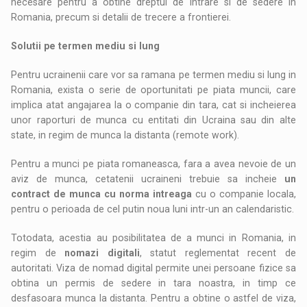
necesare pentru a obtine dreptul de intrare si de sedere in
Romania, precum si detalii de trecere a frontierei.
Solutii pe termen mediu si lung
Pentru ucrainenii care vor sa ramana pe termen mediu si lung in
Romania, exista o serie de oportunitati pe piata muncii, care
implica atat angajarea la o companie din tara, cat si incheierea
unor raporturi de munca cu entitati din Ucraina sau din alte
state, in regim de munca la distanta (remote work).
Pentru a munci pe piata romaneasca, fara a avea nevoie de un
aviz de munca, cetatenii ucraineni trebuie sa incheie
un
contract de munca cu norma intreaga
cu o companie locala,
pentru o perioada de cel putin noua luni intr-un an calendaristic.
Totodata, acestia au posibilitatea de a munci in Romania, in
regim de
nomazi digitali
, statut reglementat recent de
autoritati. Viza de nomad digital permite unei persoane fizice sa
obtina un permis de sedere in tara noastra, in timp ce
desfasoara munca la distanta. Pentru a obtine o astfel de viza,