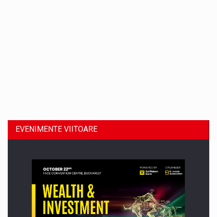
Dinu Bumbacea revine in PwC Romania ca Partener si…
EVENIMENTE VIITOARE