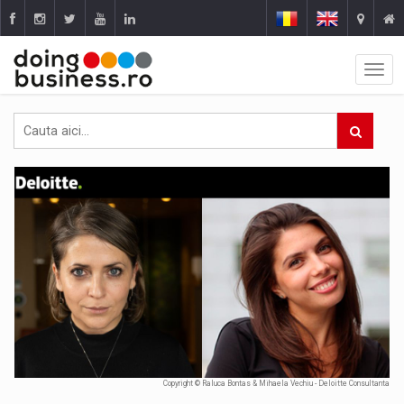
Copyright © Raluca Bontas & Mihaela Vechiu - Deloitte Consultanta