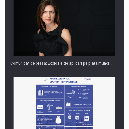
Hard Enduro Piatra Craiului 2026, fueled by benzinariile RO…
Comunicat de presa: Explozie de aplicari pe piata muncii…