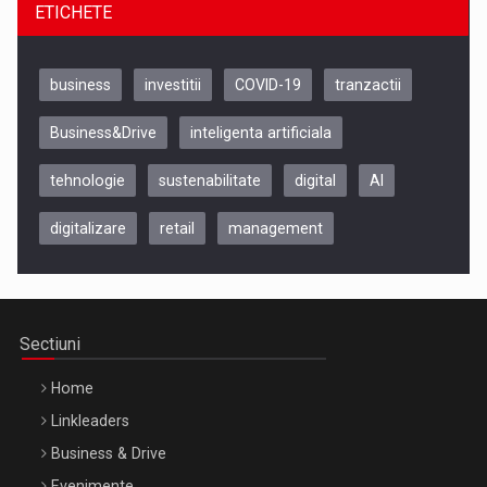
ETICHETE
business
investitii
COVID-19
tranzactii
Business&Drive
inteligenta artificiala
tehnologie
sustenabilitate
digital
AI
digitalizare
retail
management
Be Inspired. Make it Happen!, CLUJ, 9 Decembrie
Cluj-Napoca – 9 Dec 2026
Sectiuni
Home
Linkleaders
Business & Drive
Evenimente