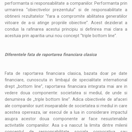
performanta si responsabilitate a companiilor. Performanta prin
urmarirea “obiectivelor prezentului” si de responsabilitate a
obtinerii rezultatelor “fara a compromite abilitatea generatiilor
viitoare de a-si atinge propriile obiective”. Acest deziderat a
condus la rafinarea acestui principiu si definirea mai clara a
acestuia prin aparitia unui nou concept “triple bottom line”.
Diferentele fata de raportarea financiara clasica
Fata de raportarea financiara clasica, bazata doar pe date
financiare, cunoscuta in limbajul de specialitate international
drept „bottom line”, raportarea financiara integrata mai are in
vedere doua componente: societatea si mediul, de unde si
denumirea de „triple bottom line”. Adica obiectivele de afaceri
ale companiilor sunt inseparabile de societatea si mediul in care
acestea opereaza, iar esecul de a lua in considerare impactul
asupra acestor doua componente ar face nesustenabile
activitatile companiilor. Asa s-a nascut la limita dintre milenii
conceptul de responsabilitate sociala corporativa sau