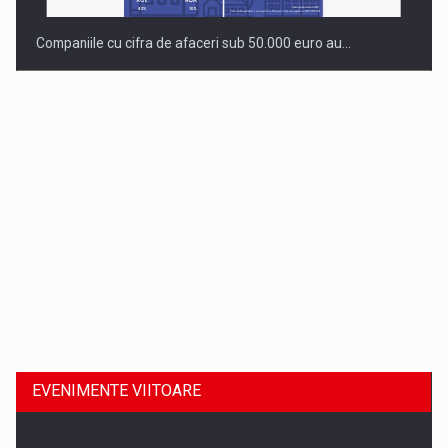
Companiile cu cifra de afaceri sub 50.000 euro au…
Dinu Bumbacea revine in PwC Romania ca Partener si…
EVENIMENTE VIITOARE