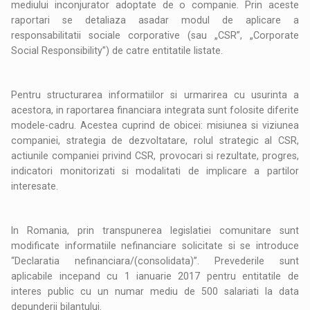
mediului inconjurator adoptate de o companie. Prin aceste
raportari se detaliaza asadar modul de aplicare a
responsabilitatii sociale corporative (sau „CSR”, „Corporate
Social Responsibility”) de catre entitatile listate.
Pentru structurarea informatiilor si urmarirea cu usurinta a
acestora, in raportarea financiara integrata sunt folosite diferite
modele-cadru. Acestea cuprind de obicei: misiunea si viziunea
companiei, strategia de dezvoltatare, rolul strategic al CSR,
actiunile companiei privind CSR, provocari si rezultate, progres,
indicatori monitorizati si modalitati de implicare a partilor
interesate.
In Romania, prin transpunerea legislatiei comunitare sunt
modificate informatiile nefinanciare solicitate si se introduce
“Declaratia nefinanciara/(consolidata)”. Prevederile sunt
aplicabile incepand cu 1 ianuarie 2017 pentru entitatile de
interes public cu un numar mediu de 500 salariati la data
depunderii bilantului.