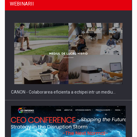
WEBINARII
Producatorii si comerciantii care nu se supun noilor
reglementari…
CANON - Colaborarea eficienta a echipei intr un mediu…