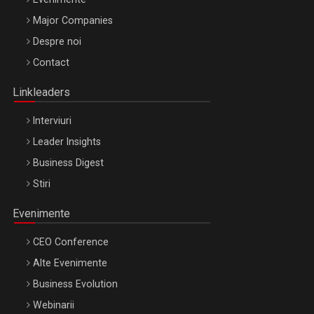
Major Companies
Be Inspired. Make it Happen!, ARTEMIS LETO, ORADEA, 8
Despre noi
Octombrie
Contact
Oradea – 8 Oct 2026
Linkleaders
Interviuri
Leader Insights
Business Digest
Stiri
Evenimente
CEO Conference
Alte Evenimente
Business Evolution
Webinarii