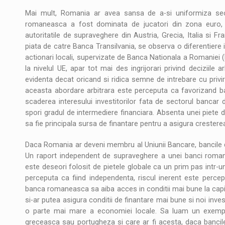
Mai mult, Romania ar avea sansa de a-si uniformiza sec
romaneasca a fost dominata de jucatori din zona euro,
autoritatile de supraveghere din Austria, Grecia, Italia si Fra
piata de catre Banca Transilvania, se observa o diferentiere 
actionari locali, supervizate de Banca Nationala a Romaniei 
la nivelul UE, apar tot mai des ingrijorari privind deciziile
evidenta decat oricand si ridica semne de intrebare cu privir
aceasta abordare arbitrara este perceputa ca favorizand banc
scaderea interesului investitorilor fata de sectorul bancar 
spori gradul de intermediere financiara. Absenta unei piete
sa fie principala sursa de finantare pentru a asigura cresterea
Daca Romania ar deveni membru al Uniunii Bancare, bancile d
Un raport independent de supraveghere a unei banci romane
este deseori folosit de pietele globale ca un prim pas intr-
perceputa ca fiind independenta, riscul inerent este percep
banca romaneasca sa aiba acces in conditii mai bune la capital
si-ar putea asigura conditii de finantare mai bune si noi invest
o parte mai mare a economiei locale. Sa luam un exemplu 
greceasca sau portugheza si care ar fi acesta, daca bancil