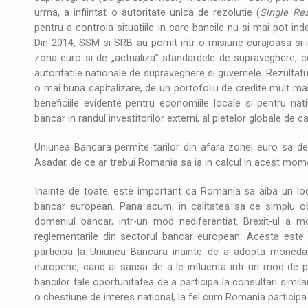
urma, a infiintat o autoritate unica de rezolutie (
Single Re
pentru a controla situatiile in care bancile nu-si mai pot indepl
Din 2014, SSM si SRB au pornit intr-o misiune curajoasa si i
zona euro si de „actualiza” standardele de supraveghere, cee
autoritatile nationale de supraveghere si guvernele. Rezulta
o mai buna capitalizare, de un portofoliu de credite mult mai
beneficiile evidente pentru economiile locale si pentru nat
bancar in randul investitorilor externi, al pietelor globale de c
Uniunea Bancara permite tarilor din afara zonei euro sa de
Asadar, de ce ar trebui Romania sa ia in calcul in acest mo
Inainte de toate, este important ca Romania sa aiba un loc 
bancar european. Pana acum, in calitatea sa de simplu o
domeniul bancar, intr-un mod nediferentiat. Brexit-ul a mo
reglementarile din sectorul bancar european. Acesta este 
participa la Uniunea Bancara inainte de a adopta moneda e
europene, cand ai sansa de a le influenta intr-un mod de 
bancilor tale oportunitatea de a participa la consultari simil
o chestiune de interes national, la fel cum Romania participa 