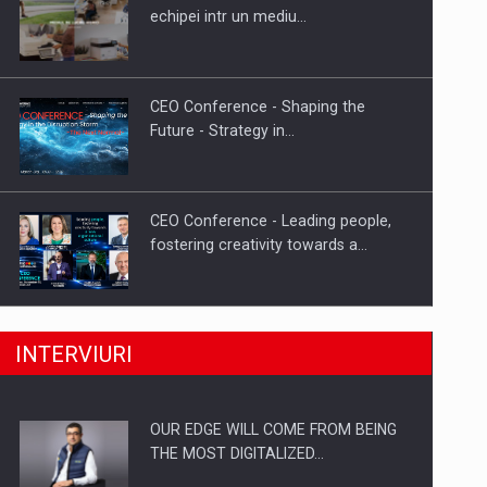
Proteinmaxxing and the Future of
echipei intr un mediu…
Protein Demand
CEO Conference - Shaping the
Future - Strategy in…
CEO Conference - Leading people,
fostering creativity towards a…
CEO Conference - Shaping The
INTERVIURI
Future - Technology and…
OUR EDGE WILL COME FROM BEING
Webinar - Business Evolution-
THE MOST DIGITALIZED…
RETHINK STRATEGY-Finantare