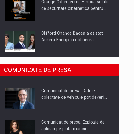
Orange Cybersecure – noua solutie
de securitate cibernetica pentru…
Clifford Chance Badea a asistat
Aukera Energy in obtinerea…
SAPTE PERSONALITATI DIN MEDIUL
COMUNICATE DE PRESA
DE AFACERI, ACADEMIC SI
INSTITUTIONAL…
Comunicat de presa: Datele
Hard Enduro Piatra Craiului 2026,
colectate de vehicule pot deveni…
fueled by benzinariile RO…
Comunicat de presa: Explozie de
aplicari pe piata muncii…