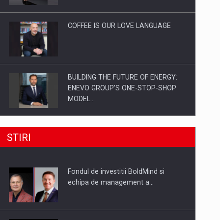
Investitii Digitalizare
COFFEE IS OUR LOVE LANGUAGE
BUILDING THE FUTURE OF ENERGY:
ENEVO GROUP’S ONE-STOP-SHOP
MODEL…
ROOTED IN ROMANIA, BUILT TO
STIRI
DELIVER TECHNOLOGY FOR THE…
Fondul de investitii BoldMind si
PUTTING ROMANIAN CORPORATE
echipa de management a…
COMPANIES ON THE INTERNATIONAL
BUSINESS SCENE