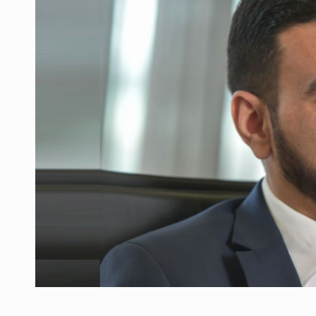
Producatorii si comerciantii care nu se sup
ARTICOLE
LEADERSHIP IN MISCARE
INTERVIURI
CU BATERIILE PERMANENT INCARCATE
INTERVIURI
PUTTING ROMANIAN CORPORATE COMPANI
INTERVIURI
OUR EDGE WILL COME FROM BEING THE M
INTERVIURI
COFFEE IS OUR LOVE LANGUAGE
INTERVIURI
Hard Enduro Piatra Craiului 2026, fueled by
STIRI
Fondul de investitii BoldMind si echipa de 
STIRI
RANGE ROVER DEZVALUIE AL CINCILEA ME
STIRI