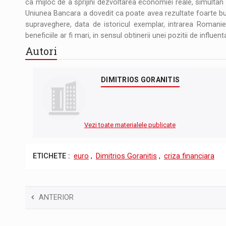
ca mijloc de a sprijini dezvoltarea economiei reale, simultan 
Uniunea Bancara a dovedit ca poate avea rezultate foarte bu
supraveghere, data de istoricul exemplar, intrarea Romanie
beneficiile ar fi mari, in sensul obtinerii unei pozitii de influ
Autori
DIMITRIOS GORANITIS
Vezi toate materialele publicate
ETICHETE :
euro
,
Dimitrios Goranitis
,
criza financiara
ANTERIOR