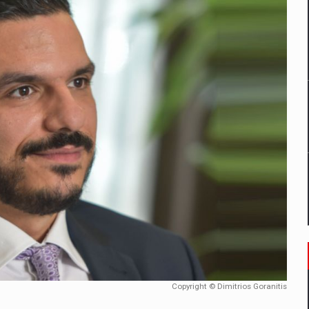
un noilor reglementari UE privind ambalajele pot risca retragerea prod
ES ON THE INTERNATIONAL BUSINESS SCENE
OST DIGITALIZED WHOLESALER IN ROMANIA
 benzinariile RO concept OSCAR – peste 500 de participanti
management a Pall-Ex, liderul pietei de transport paletizat din Romani
MBRU AL FAMILIEI: RANGE ROVER GT
Copyright © Dimitrios Goranitis