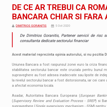
Noul Mercedes-Benz VLE este acum disponib
STIRI
DE CE AR TREBUI CA ROM
JAECOO 5 SHS-H a ajuns in Romania
STIRI
BANCARA CHIAR SI FARA
Proteinmaxxing and the Future of Protein
ARTICOLE
DIMITRIOS GORANITIS
5 Oct 2020
De Dimitrios Goranitis, Partener servicii de risc s
consultanta dedicate sectorului financiar
Acest material reprezinta opinia autorului, si nu pozitia
Uniunea Bancara a fost raspunsul zonei euro la criza financi
stabilitatea sectorului bancar este cruciala pentru bunul m
supraveghere au fost adesea inadecvate sau lipsite de indep
la nivelul sectorului bancar a fost distorsionata, iar cei care
a afectat economia locala.
Asadar, Autoritatea Bancara Europeana (
European Bankin
(
Supervisory Review and Evaluation Process - SREP
) si Ba
supraveghere (
Single supervisory mechanism - SSM
) pentru 