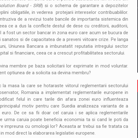
solution Board - SRB
) si o schema de garantare a depozitelor
ini obligatiile, in vederea protejarii intereselor contribuabililor.
ntruziva de a revizui toate bancile de importanta sistemica din
a ce a dus la conflicte destul de dese cu creditorii, auditorii,
tul a fost un sector bancar in zona euro care acum se bucura de
 sanatos si de capacitatea de a preveni viitoare crize. Pe langa
iuni, Uniunea Bancara a imbunatatit reputatia intregului sector
apital si financiare, ceea ce a crescut profitabilitatea sectorului.
vina membre pe baza solicitarii lor exprimate in mod voluntar.
ment optiunea de a solicita sa devina membru?
la masa la care se hotaraste viitorul reglementarii sectorului
bservator, Romania a implementat reglementarile europene in
dificat felul in care tarile din afara zonei euro influenteaza
principalul motiv pentru care Suedia analizeaza varianta de a
uro. De ce sa fii doar cel caruia i se aplica reglementarile
pe urma caruia poate beneficia economia ta si cand le poti da
are impreuna cu omologii lor? Aceasta ar trebui sa fie tratata ca
in mod direct la elaborarea legislatiei europene.