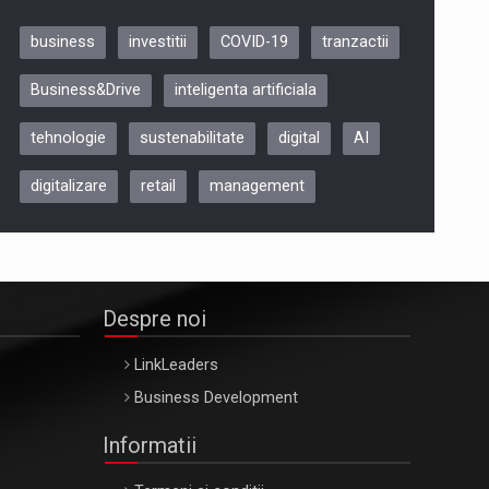
business
investitii
COVID-19
tranzactii
Be Inspired. Make it Happen!,
Business&Drive
inteligenta artificiala
ARTEMIS LETO, ORADEA, 8
Octombrie
tehnologie
sustenabilitate
digital
AI
Oradea – 8 Oct 2026
digitalizare
retail
management
Despre noi
LinkLeaders
Business Development
Informatii