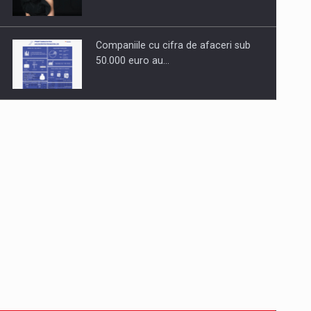
Companiile cu cifra de afaceri sub
50.000 euro au…
Dinu Bumbacea revine in PwC
Romania ca Partener si…
Comunicat de presa: Joburile part-
time reincep sa intre pe…