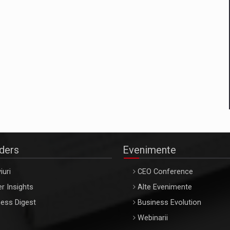
aders
Evenimente
iuri
CEO Conference
r Insights
Alte Evenimente
ess Digest
Business Evolution
Webinarii