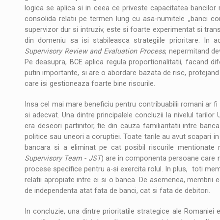
logica se aplica si in ceea ce priveste capacitatea bancilor 
consolida relatii pe termen lung cu asa-numitele „banci c
supervizor dur si intruziv, este si foarte experimentat si transp
din domeniu sa isi stabileasca strategiile prioritare. In a
Supervisory Review and Evaluation Process
, nepermitand dev
Pe deasupra, BCE aplica regula proportionalitatii, facand di
putin importante, si are o abordare bazata de risc, protejand
care isi gestioneaza foarte bine riscurile.
Insa cel mai mare beneficiu pentru contribuabilii romani ar 
si adecvat. Una dintre principalele concluzii la nivelul taril
era deseori partinitor, fie din cauza familiaritatii intre banc
politice sau uneori a coruptiei. Toate tarile au avut scapari
bancara si a eliminat pe cat posibil riscurile mentiona
Supervisory Team - JST
) are in componenta persoane care nu
procese specifice pentru a-si exercita rolul. In plus, toti mem
relatii apropiate intre ei si o banca. De asemenea, membrii ec
de independenta atat fata de banci, cat si fata de debitori.
In concluzie, una dintre prioritatile strategice ale Romaniei 