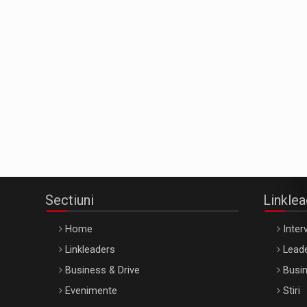
Sectiuni
Linkle
Home
Interv
Linkleaders
Leade
Business & Drive
Busin
Evenimente
Stiri