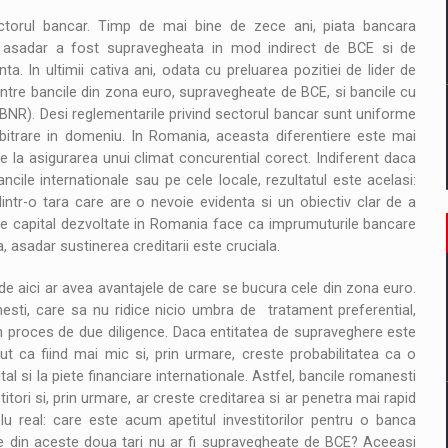
torul bancar. Timp de mai bine de zece ani, piata bancara
 asadar a fost supravegheata in mod indirect de BCE si de
nta. In ultimii cativa ani, odata cu preluarea pozitiei de lider de
intre bancile din zona euro, supravegheate de BCE, si bancile cu
(BNR). Desi reglementarile privind sectorul bancar sunt uniforme
 arbitrare in domeniu. In Romania, aceasta diferentiere este mai
e la asigurarea unui climat concurential corect. Indiferent daca
ile internationale sau pe cele locale, rezultatul este acelasi:
dintr-o tara care are o nevoie evidenta si un obiectiv clar de a
 de capital dezvoltate in Romania face ca imprumuturile bancare
, asadar sustinerea creditarii este cruciala.
e aici ar avea avantajele de care se bucura cele din zona euro.
sti, care sa nu ridice nicio umbra de tratament preferential,
un proces de due diligence. Daca entitatea de supraveghere este
ut ca fiind mai mic si, prin urmare, creste probabilitatea ca o
 si la piete financiare internationale. Astfel, bancile romanesti
itori si, prin urmare, ar creste creditarea si ar penetra mai rapid
real: care este acum apetitul investitorilor pentru o banca
e din aceste doua tari nu ar fi supravegheate de BCE? Aceeasi