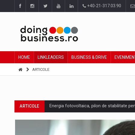
+40-21-317.03.90
HOME
LINKLEADERS
BUSINESS & DRIVE
EVENIMEN
ARTICOLE
Energia fotovoltaica, pilon de stabilitate pe
ARTICOLE
Cum invatam sa spunem nu intr-o cultura c
ARTICOLE
Ingredient Spotlight: What SKU Level Track
ARTICOLE