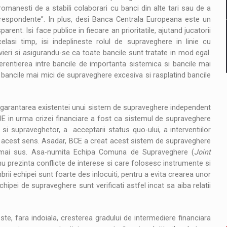
romanesti de a stabili colaborari cu banci din alte tari sau de a
orespondente”. In plus, desi Banca Centrala Europeana este un
arent. Isi face publice in fiecare an prioritatile, ajutand jucatorii
celasi timp, isi indeplineste rolul de supraveghere in linie cu
ieri si asigurandu-se ca toate bancile sunt tratate in mod egal.
ferentierea intre bancile de importanta sistemica si bancile mai
 bancile mai mici de supraveghere excesiva si rasplatind bancile
fi garantarea existentei unui sistem de supraveghere independent
or UE in urma crizei financiare a fost ca sistemul de supraveghere
a si supraveghetor, a acceptarii status quo-ului, a interventiilor
 in acest sens. Asadar, BCE a creat acest sistem de supraveghere
te mai sus. Asa-numita Echipa Comuna de Supraveghere (
Joint
 prezinta conflicte de interese si care folosesc instrumente si
brii echipei sunt foarte des inlocuiti, pentru a evita crearea unor
hipei de supraveghere sunt verificati astfel incat sa aiba relatii
este, fara indoiala, cresterea gradului de intermediere financiara