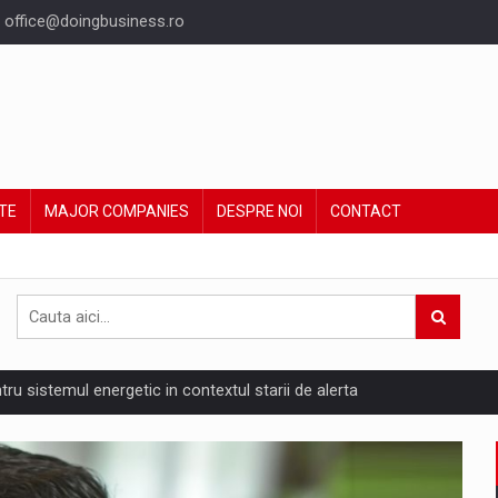
office@doingbusiness.ro
TE
MAJOR COMPANIES
DESPRE NOI
CONTACT
ntru sistemul energetic in contextul starii de alerta
are pedepseste granitele?
ing Reveals About Bakuchiol's Evolution