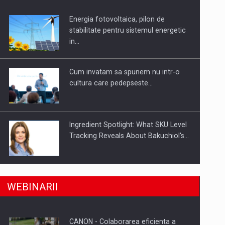
Energia fotovoltaica, pilon de
uselor din piata
stabilitate pentru sistemul energetic
in…
Cum invatam sa spunem nu intr-o
cultura care pedepseste…
Ingredient Spotlight: What SKU Level
Tracking Reveals About Bakuchiol's…
Producatorii si comerciantii care nu
a, preiau compania intr-o tranzactie de peste 25…
WEBINARII
se supun noilor reglementari…
CANON - Colaborarea eficienta a