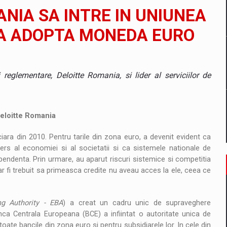
il pentru comanda intr-o gama extinsa de variante atragatoare
ANIA SA INTRE IN UNIUNEA
 A ADOPTA MONEDA EURO
 Demand
i reglementare, Deloitte Romania, si lider al serviciilor de
 Deloitte Romania
ara din 2010. Pentru tarile din zona euro, a devenit evident ca
ers al economiei si al societatii si ca sistemele nationale de
endenta. Prin urmare, au aparut riscuri sistemice si competitia
 ar fi trebuit sa primeasca credite nu aveau acces la ele, ceea ce
g Authority - EBA
) a creat un cadru unic de supraveghere
nca Centrala Europeana (BCE) a infiintat o autoritate unica de
toate bancile din zona euro si pentru subsidiarele lor. In cele din